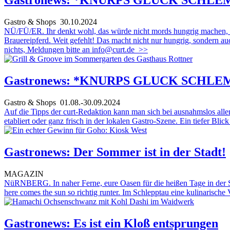
Gastronews: *KNURPS GLUCK SCHL
Gastro & Shops
30.10.2024
NÜ/FÜ/ER. Ihr denkt wohl, das würde nicht mords hungrig machen, wenn
Brauereipferd. Weit gefehlt! Das macht nicht nur hungrig, sondern au
nichts, Meldungen bitte an info@curt.de
>>
Gastronews: *KNURPS GLUCK SCHL
Gastro & Shops
01.08.-30.09.2024
Auf die Tipps der curt-Redaktion kann man sich bei ausnahmslos all
etabliert oder ganz frisch in der lokalen Gastro-Szene. Ein tiefer Blick
Gastronews: Der Sommer ist in der Stadt!
MAGAZIN
NüRNBERG. In naher Ferne, eure Oasen für die heißen Tage in der Sta
here comes the sun so richtig runter. Im Schlepptau eine kulinarisch
Gastronews: Es ist ein Kloß entsprungen