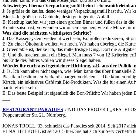
anbieten kann. Für das Glas kostet jetzt 4,80 statt 6 Euro.
Schwieriges Thema: Verpackungsmüll beim Lebensmittteleinkau
J: Je größer du kaufst, desto weniger Verpackungsmüll hast du. Wir 
Block. Je größer das Gebinde, desto geringer der Abfall.
E: Ketchup kaufen wir jetzt einen großen Eimer und füllen das in di
Kräutersaison ist, verwenden wir unsere eigenen, wie die Minze für u
Was sind die nächsten wichtigsten Schritte?
J: Das Kassensystem vielleicht wechseln, Bonrollen reduzieren, Stro
E: Zu einer Ökobank wollten wir noch. Wir haben überlegt, die Karte
J: Greentable ist, denke ich, das mittelfristige Ding. Dort die Aufga
E: Und die machen auch ein Siegel. Man muss 7 von 12 Kriterien erfül
bis Ende des Jahres wollen wir dieses Siegel haben.
Würdet ihr euch aus irgendeiner Richtung, z.B. aus der Politik
J: Ja. Ich kann aber nicht sagen, wie. Man kann das über finanzielle
Plastik in bestimmten Verkaufschargen verbieten … Die können ruhig
Kirsch, ein inklusives Café mit Bio-Produkten. Was die für einen Auf
barrierefreier sein.
E: Das beste Beispiel ist eigentlich die Bon-Pflicht: Wir haben jede
___
RESTAURANT PARADIES
UND DAS PROJEKT „RESTELO
Poppenreuther Str. 21, Nürnberg.
JONAS TROLL, 33, schmeißt das Paradies seit 2014. Seit 2017 alleine
ELNA TIETBÖHL ist seit 2015 hier. Sie hat sich zur Servicechefin hoch