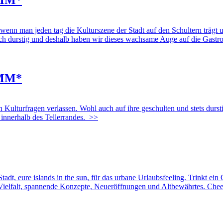
EMM*
 man jeden tag die Kulturszene der Stadt auf den Schultern trägt und d
ch durstig und deshalb haben wir dieses wachsame Auge auf die Gastrosz
EMM*
en Kulturfragen verlassen. Wohl auch auf ihre geschulten und stets d
 innerhalb des Tellerrandes.
>>
dt, eure islands in the sun, für das urbane Urlaubsfeeling. Trinkt ein
e Vielfalt, spannende Konzepte, Neueröffnungen und Altbewährtes. Chee