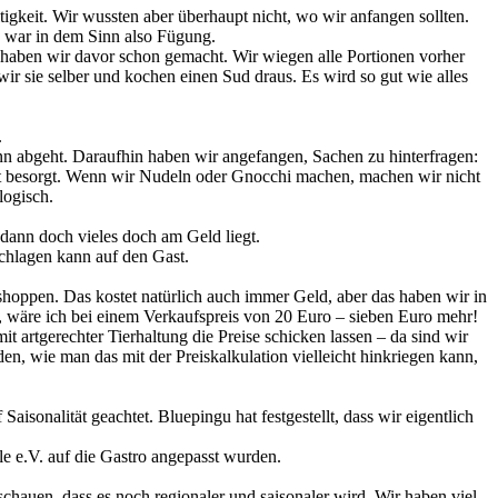
keit. Wir wussten aber überhaupt nicht, wo wir anfangen sollten.
s war in dem Sinn also Fügung.
as haben wir davor schon gemacht. Wir wiegen alle Portionen vorher
r sie selber und kochen einen Sud draus. Es wird so gut wie alles
.
nn abgeht. Daraufhin haben wir angefangen, Sachen zu hinterfragen:
ät besorgt. Wenn wir Nudeln oder Gnocchi machen, machen wir nicht
logisch.
ss dann doch vieles doch am Geld liegt.
schlagen kann auf den Gast.
 shoppen. Das kostet natürlich auch immer Geld, aber das haben wir in
, wäre ich bei einem Verkaufspreis von 20 Euro – sieben Euro mehr!
t artgerechter Tierhaltung die Preise schicken lassen – da sind wir
en, wie man das mit der Preiskalkulation vielleicht hinkriegen kann,
isonalität geachtet. Bluepingu hat festgestellt, dass wir eigentlich
ble e.V. auf die Gastro angepasst wurden.
hauen, dass es noch regionaler und saisonaler wird. Wir haben viel