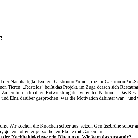
g
ht der Nachhaltigkeitsverein Gastronom*innen, die ihr Gastronom*in-S
en Tieren. „Restelos“ heißt das Projekt, im Zuge dessen sich Restaura
Zielen für nachhaltige Entwicklung der Vereinten Nationen. Das Restau
 und Elna darüber gesprochen, was die Motivation dahinter war – und w
ir uns. Wir kochen die Knochen selber aus, setzen Gemüsebrühe selber
e, gehen auf einer persönlichen Ebene mit Gästen um.
t der Nachhaltigkeitsverein Bluepingu. Wie kam das zustande?