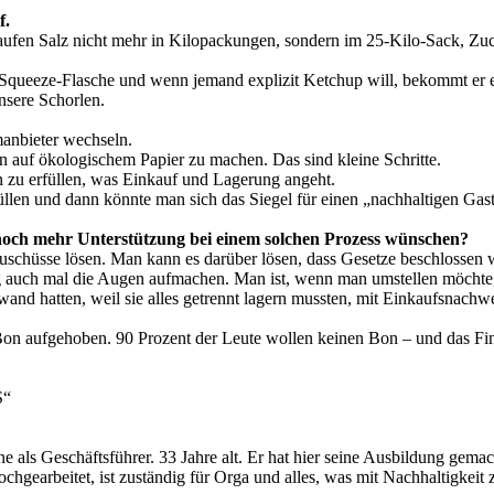
f.
kaufen Salz nicht mehr in Kilopackungen, sondern im 25-Kilo-Sack, Zuc
e Squeeze-Flasche und wenn jemand explizit Ketchup will, bekommt er e
nsere Schorlen.
manbieter wechseln.
n auf ökologischem Papier zu machen. Das sind kleine Schritte.
ben zu erfüllen, was Einkauf und Lagerung angeht.
len und dann könnte man sich das Siegel für einen „nachhaltigen Gastr
, noch mehr Unterstützung bei einem solchen Prozess wünschen?
 Zuschüsse lösen. Man kann es darüber lösen, dass Gesetze beschlossen 
 auch mal die Augen aufmachen. Man ist, wenn man umstellen möchte, sc
wand hatten, weil sie alles getrennt lagern mussten, mit Einkaufsnachw
n Bon aufgehoben. 90 Prozent der Leute wollen keinen Bon – und das Fi
S“
 als Geschäftsführer. 33 Jahre alt. Er hat hier seine Ausbildung gema
gearbeitet, ist zuständig für Orga und alles, was mit Nachhaltigkeit z