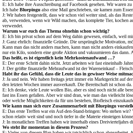
E: Ich habe ihre Ausschreibung auf Facebook gesehen. Wir waren zu 
Ich habe
Bluepingu
also eine Mail geschrieben, sie kamen zum Esse
J: Wir haben festgestellt, dass wir schon viel weiter sind, als das R
ab, verwenden, wenn wir Wild machen, das komplette Tier, kochen au
verwendet.
Warum war euch das Thema ohnehin schon wichtig?
E: Ich bin privat schon auf dem Weg dahin gewesen, einfach, weil mir 
J: Ganz ehrlich: finanzielle Gründe. Die ursprüngliche Motivation,
Kann man das nicht anders machen, kann man nicht anders einkaufen,
nur ein Kilo, sondern eine große Aktion und vakuumieren das dann. Al
Das heißt, es ist eigentlich kein Mehrkostenaufwand …?
E: Der erste Schritt dahin nicht. Jetzt arbeiten wir fast eineinhalb Ja
J: Der größte finanzielle Mehraufwand ist der Wareneinkauf – Fleisc
Habt ihr das Gefühl, dass die Leute das in gewisser Weise mitma
J: Ja und nein. Wir haben freitags jetzt immer ein Marktgericht auf 
den letzten Wochen immer ausverkauft. Die Bereitschaft ist schon da
E: Ich denke, viele Leute wollen Bio, aber es sind noch nicht alle be
fast ins Essen gefallen. Aber wir sind dran, wie man das vielleicht l
oder welche Möglichkeiten da für uns bestehen, Biofleisch einzukauf
Wie kann man sich eure Zusammenarbeit mit Bluepingu vorstell
E: Das erste Treffen war ein Auf-den-Stand-bringen: Wo stehen wir? Vi
schon relativ weit sind und noch tiefer in die Materie einsteigen kön
J: In monatlichen Treffen haben wir innerhalb eines Dreivierteljahrs d
Wo steht ihr momentan in diesem Prozess?
E: Vieles von diesem Plan haben wir tatsächlich schon abgearbeitet