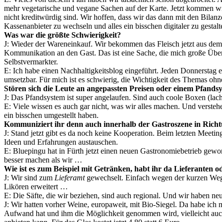
mehr vegetarische und vegane Sachen auf der Karte. Jetzt kommen wir
nicht kreditwürdig sind. Wir hoffen, dass wir das dann mit den Bila
Kassenanbieter zu wechseln und alles ein bisschen digitaler zu gesta
Was war die größte Schwierigkeit?
J: Wieder der Wareneinkauf. Wir bekommen das Fleisch jetzt aus dem
Kommunikation an den Gast. Das ist eine Sache, die mich große Überw
Selbstvermarkter.
E: Ich habe einen Nachhaltigkeitsblog eingeführt. Jeden Donnerstag er
umsetzbar. Für mich ist es schwierig, die Wichtigkeit des Themas ohn
Stören sich die Leute an angepassten Preisen oder einem Pfan
J: Das Pfandsystem ist super angelaufen. Sind auch coole Boxen (lach
E: Viele wissen es auch gar nicht, was wir alles machen. Und verstehe
ein bisschen umgestellt haben.
Kommuniziert ihr denn auch innerhalb der Gastroszene in Richt
J: Stand jetzt gibt es da noch keine Kooperation. Beim letzten Meet
Ideen und Erfahrungen austauschen.
E: Bluepingu hat in Fürth jetzt einen neuen Gastronomiebetrieb gewon
besser machen als wir …
Wie ist es zum Beispiel mit Getränken, habt ihr da Lieferanten 
J: Wir sind zum
Lieferamt
gewechselt. Einfach wegen der kurzen Wege
Likören erweitert …
E: Die Säfte, die wir beziehen, sind auch regional. Und wir haben n
J: Wir hatten vorher Weine, europaweit, mit Bio-Siegel. Da habe ich 
Aufwand hat und ihm die Möglichkeit genommen wird, vielleicht auch