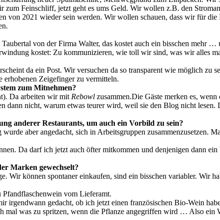
 zum Feinschliff, jetzt geht es ums Geld. Wir wollen z.B. den Stroman
nzen von 2021 wieder sein werden. Wir wollen schauen, dass wir für di
lten.
 Taubertal von der Firma Walter, das kostet auch ein bisschen mehr 
indung kostet: Zu kommunizieren, wie toll wir sind, was wir alles ma
scheint da ein Post. Wir versuchen da so transparent wie möglich zu sei
e erhobenen Zeigefinger zu vermitteln.
dsystem zum Mitnehmen?
t). Da arbeiten wir mit
Rebowl
zusammen.Die Gäste merken es, wenn die P
n dann nicht, warum etwas teurer wird, weil sie den Blog nicht lesen. D
ung anderer Restaurants, um auch ein Vorbild zu sein?
ing wurde aber angedacht, sich in Arbeitsgruppen zusammenzusetzen. Ma
nen. Da darf ich jetzt auch öfter mitkommen und denjenigen dann ein b
oder Marken gewechselt?
. Wir können spontaner einkaufen, sind ein bisschen variabler. Wir
eu Pfandflaschenwein vom Lieferamt.
mir irgendwann gedacht, ob ich jetzt einen französischen Bio-Wein habe
 mal was zu spritzen, wenn die Pflanze angegriffen wird … Also ein W