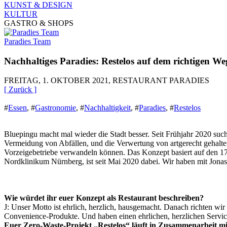
KUNST & DESIGN
KULTUR
GASTRO & SHOPS
Paradies Team
Nachhaltiges Paradies: Restelos auf dem richtigen We
FREITAG, 1. OKTOBER 2021, RESTAURANT PARADIES
[ Zurück ]
#
Essen
,
#
Gastronomie
,
#
Nachhaltigkeit
,
#
Paradies
,
#
Restelos
Bluepingu macht mal wieder die Stadt besser. Seit Frühjahr 2020 suc
Vermeidung von Abfällen, und die Verwertung von artgerecht gehalten
Vorzeigebetriebe verwandeln können. Das Konzept basiert auf den 17 
Nordklinikum Nürnberg, ist seit Mai 2020 dabei. Wir haben mit Jonas
Wie würdet ihr euer Konzept als Restaurant beschreiben?
J: Unser Motto ist ehrlich, herzlich, hausgemacht. Danach richten w
Convenience-Produkte. Und haben einen ehrlichen, herzlichen Servic
Euer Zero-Waste-Projekt „Restelos“ läuft in Zusammenarbeit mi