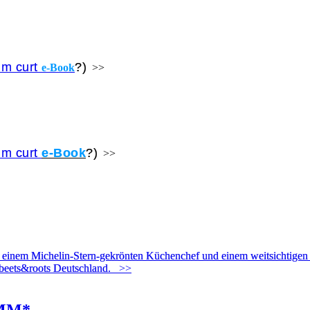
um curt
?)
e-Book
>>
um curt
e-Book
?)
>>
inem Michelin-Stern-gekrönten Küchenchef und einem weitsichtigen Un
 beets&roots Deutschland.
>>