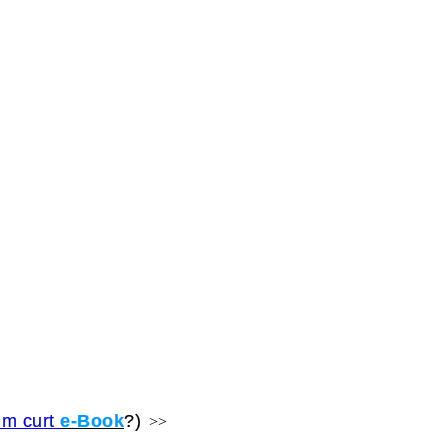
um curt
e-Book
?)
>>