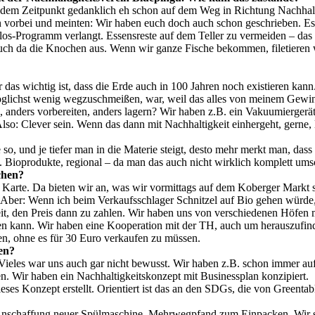
dem Zeitpunkt gedanklich eh schon auf dem Weg in Richtung Nachhaltig
n vorbei und meinten: Wir haben euch doch auch schon geschrieben. E
estelos-Programm verlangt. Essensreste auf dem Teller zu vermeiden – d
ch da die Knochen aus. Wenn wir ganze Fische bekommen, filetieren wi
das wichtig ist, dass die Erde auch in 100 Jahren noch existieren kann
 möglichst wenig wegzuschmeißen, war, weil das alles von meinem Gewi
 anders vorbereiten, anders lagern? Wir haben z.B. ein Vakuumierger
so: Clever sein. Wenn das dann mit Nachhaltigkeit einhergeht, gerne, 
hre so, und je tiefer man in die Materie steigt, desto mehr merkt man, da
h. Bioprodukte, regional – da man das auch nicht wirklich komplett um
chen?
der Karte. Da bieten wir an, was wir vormittags auf dem Koberger Markt
. Aber: Wenn ich beim Verkaufsschlager Schnitzel auf Bio gehen würde
reit, den Preis dann zu zahlen. Wir haben uns von verschiedenen Höfen mi
ösen kann. Wir haben eine Kooperation mit der TH, auch um herauszufind
en, ohne es für 30 Euro verkaufen zu müssen.
en?
eles war uns auch gar nicht bewusst. Wir haben z.B. schon immer auf Sa
nen. Wir haben ein Nachhaltigkeitskonzept mit Businessplan konzipiert.
ieses Konzept erstellt. Orientiert ist das an den SDGs, die von Greenta
. Anschaffung neuer Spülmaschine, Mehrwegpfand zum Einpacken. Wir sc