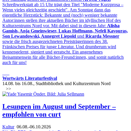
Schreibwerkstatt ab 15 Uhr trägt den Titel "Moderne Kurzprosa –
Wenn vieles gleichzeitig geschieht". Am Sonntag dann das
eigentliche Herzstück: Bekannte und (noch) weniger bekannte
Autor:innen stellen ihre aktuellen Bücher im idyllischen Hof des
Kulturzentrums Nord vor. Mit dabei sind in diesem Jahr:
Alisha
Gamish, Anja Gmeinwieser, Lukas Hoffmann, Nefeli Kavouras,
Son Lewandowski, Annegret Liepold
und
Ricarda Messner
sowie die frisch ausgezeichneten Preisträgerinnen des 38.
Fränkischen Preises für junge Literatur. Und drumherum wird
kennengelernt, signiert und geratscht. Ein angenehmes
Beisammensein für alle Bücher-Freund:innen, und somit natürlich
auch für uns!
___
Wortwärts Literaturfestival
14.08. bis 16.08., Stadtbibliothek und Kulturzentrum Nord
>>
Lesungen im August und September –
empfohlen von curt
Kultur
06.08.-06.10.2026