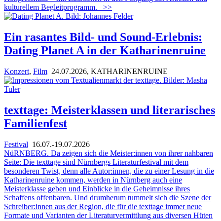
kulturellem Begleitprogramm.
>>
Ein rasantes Bild- und Sound-Erlebnis:
Dating Planet A in der Katharinenruine
Konzert
,
Film
24.07.2026
, KATHARINENRUINE
texttage: Meisterklassen und literarisches
Familienfest
Festival
16.07.-19.07.2026
NüRNBERG. Da zeigen sich die Meister:innen von ihrer nahbaren
Seite: Die texttage sind Nürnbergs Literaturfestival mit dem
besonderen Twist, denn alle Autor:innen, die zu einer Lesung in die
Katharinenruine kommen, werden in Nürnberg auch eine
Meisterklasse geben und Einblicke in die Geheimnisse ihres
Schaffens offenbaren. Und drumherum tummelt sich die Szene der
Schreiber:innen aus der Region, die für die texttage immer neue
Formate und Varianten der Literaturvermittlung aus diversen Hüten