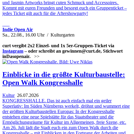
und Jasmin Artworks bringt cuten Schmuck und Accessoires.
Kommt mit euren Freunden und besorgt euch ein Gruppenticket –
jedes Ticket gilt auch für die Aftershowparty!
___
Indie Open Air
Sa., 22.08., 16.00 Uhr / Kulturgarten
curt vergibt 2x2 Einzel- und 1x 5er-Gruppen-Ticket via
Instagram
– oder schreibt an gewinnen@curt.de, Stichwort
inDasopenair.
>>
Einblicke in die größte Kulturbaustelle:
Open Walk Kongresshalle
Kultur
26.07.2026
KONGRESSHALLE. Das ist auch einfach mal ein geiler
Superlativ: Im Süden Nürnbergs werkelt, dröhnt und wummert eine
der größten Kulturbaustellen Europas: In der Kongresshalle
entstehen eine neue Spielstätte für das Staatstheater und die
Ermöglichungsräume für Kultur im Allgemeinen, freie Szene, etc.
Am 26. Juli lädt die Stadt euch ein zum Open Walk durch die
Kongresshalle – mit Einblicken in den Fortgang der Arbeiten und