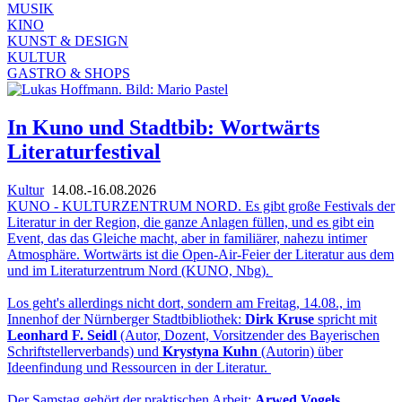
MUSIK
KINO
KUNST & DESIGN
KULTUR
GASTRO & SHOPS
In Kuno und Stadtbib: Wortwärts
Literaturfestival
Kultur
14.08.-16.08.2026
KUNO - KULTURZENTRUM NORD. Es gibt große Festivals der
Literatur in der Region, die ganze Anlagen füllen, und es gibt ein
Event, das das Gleiche macht, aber in familiärer, nahezu intimer
Atmosphäre. Wortwärts ist die Open-Air-Feier der Literatur aus dem
und im Literaturzentrum Nord (KUNO, Nbg).
Los geht's allerdings nicht dort, sondern am Freitag, 14.08., im
Innenhof der Nürnberger Stadtbibliothek:
Dirk Kruse
spricht mit
Leonhard F. Seidl
(Autor, Dozent, Vorsitzender des Bayerischen
Schriftstellerverbands) und
Krystyna Kuhn
(Autorin) über
Ideenfindung und Ressourcen in der Literatur.
Der Samstag gehört der praktischen Arbeit:
Arwed Vogels