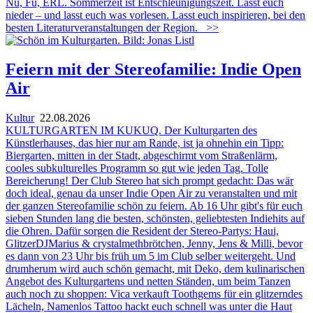
Nü, Fü, ERL. Sommerzeit ist Entschleunigungszeit. Lasst euch
nieder – und lasst euch was vorlesen. Lasst euch inspirieren, bei den
besten Literaturveranstaltungen der Region.
>>
Feiern mit der Stereofamilie: Indie Open
Air
Kultur
22.08.2026
KULTURGARTEN IM KUKUQ. Der Kulturgarten des
Künstlerhauses, das hier nur am Rande, ist ja ohnehin ein Tipp:
Biergarten, mitten in der Stadt, abgeschirmt vom Straßenlärm,
cooles subkulturelles Programm so gut wie jeden Tag. Tolle
Bereicherung! Der Club Stereo hat sich prompt gedacht: Das wär
doch ideal, genau da unser Indie Open Air zu veranstalten und mit
der ganzen Stereofamilie schön zu feiern. Ab 16 Uhr gibt's für euch
sieben Stunden lang die besten, schönsten, geliebtesten Indiehits auf
die Ohren. Dafür sorgen die Resident der Stereo-Partys: Haui,
GlitzerDJMarius & crystalmethbrötchen, Jenny, Jens & Milli, bevor
es dann von 23 Uhr bis früh um 5 im Club selber weitergeht. Und
drumherum wird auch schön gemacht, mit Deko, dem kulinarischen
Angebot des Kulturgartens und netten Ständen, um beim Tanzen
auch noch zu shoppen: Vica verkauft Toothgems für ein glitzerndes
Lächeln, Namenlos Tattoo hackt euch schnell was unter die Haut