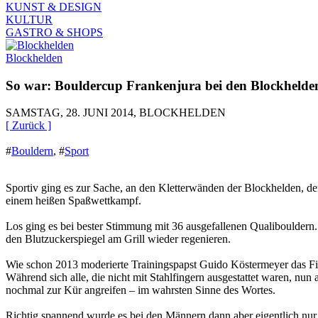
KUNST & DESIGN
KULTUR
GASTRO & SHOPS
Blockhelden
So war: Bouldercup Frankenjura bei den Blockhelde
SAMSTAG, 28. JUNI 2014, BLOCKHELDEN
[ Zurück ]
#
Bouldern
,
#
Sport
Sportiv ging es zur Sache, an den Kletterwänden der Blockhelden, de
einem heißen Spaßwettkampf.
Los ging es bei bester Stimmung mit 36 ausgefallenen Qualibouldern.
den Blutzuckerspiegel am Grill wieder regenieren.
Wie schon 2013 moderierte Trainingspapst Guido Köstermeyer das Final
Während sich alle, die nicht mit Stahlfingern ausgestattet waren, nun
nochmal zur Kür angreifen – im wahrsten Sinne des Wortes.
Richtig spannend wurde es bei den Männern dann aber eigentlich nur 