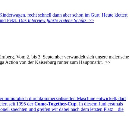
Kinderwagen, recht schnell dann aber schon im Gurt. Heute klettert
und Petzl.
Das Interview führte Helene Schütz
>>
ürnberg. Vom 2. bis 3. September verwandelt sich unsere malerische
ega Action von der Kaiserburg runter zum Hauptmarkt.
>>
 unmoralisch durchkommerzialisierten Maschine entwickelt, darf
iert seit 1995 der
Come-Together-Cup
. In diesem Juni erstmals
ll spechten und greifen wir dabei nach dem letzten Platz – die