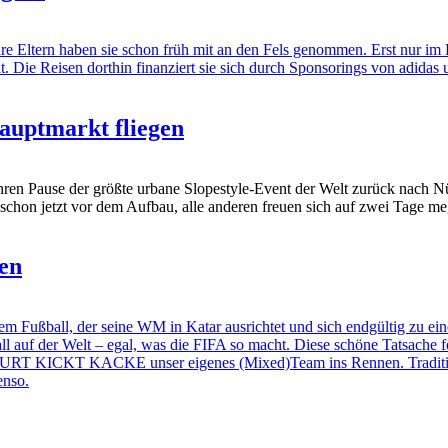
re Eltern haben sie schon früh mit an den Fels genommen. Erst nur im 
 Die Reisen dorthin finanziert sie sich durch Sponsorings von adidas 
Hauptmarkt fliegen
hren Pause der größte urbane Slopestyle-Event der Welt zurück nach N
 schon jetzt vor dem Aufbau, alle anderen freuen sich auf zwei Tage m
en
ball, der seine WM in Katar ausrichtet und sich endgültig zu einer
 auf der Welt – egal, was die FIFA so macht. Diese schöne Tatsache fe
t CURT KICKT KACKE unser eigenes (Mixed)Team ins Rennen. Traditione
enso.