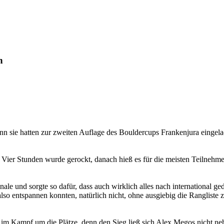
n
nn sie hatten zur zweiten Auflage des Bouldercups Frankenjura eingel
 Vier Stunden wurde gerockt, danach hieß es für die meisten Teilnehm
e und sorgte so dafür, dass auch wirklich alles nach international ge
 also entspannen konnten, natürlich nicht, ohne ausgiebig die Rangliste
im Kampf um die Plätze, denn den Sieg ließ sich Alex Megos nicht nehme