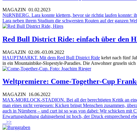
MAGAZIN
01.02.2023
NüRNBERG. Lara konnte klettern, bevor sie richtig laufen konnte: ih
Lara neben ihrem Studium die schwersten Routen auf der ganzen Welt.
Red Bull District Ride: einfach über den 
MAGAZIN
02.09.-03.09.2022
HAUPTMARKT. Mit dem
Red Bull District Ride
kehrt nach fünf Ja
in ein Mountainbike-Slopestyle-Paradies. Die Anwohner gruseln sich
Weltpremiere: Come-Together-Cup Frank
MAGAZIN
16.06.2022
MAX-MORLOCK-STADION. Bei all der berechtigten Kritik an einem Fuß
man eines nicht vergessen: Kicken bringt Menschen zusammen, überall
auch in Nürnberg – und curt ist so was von dabei: Wir schicken mi
Erwartungshaltung dahingehend ist hoch, der Druck entsprechend eb
>>