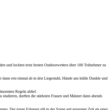
aden und lockten trotz besten Outdoorwetters über 100 Teilnehmer zu
er dann erst einmal ab in den Liegestuhl, Hände ans kühle Dunkle und
dinormten Regeln ablief.
 zu studieren, durften die stärksten Frauen und Männer dann abends
n. Der junge Erlanger gilt in der Szene seit geraumer Zeit als einer