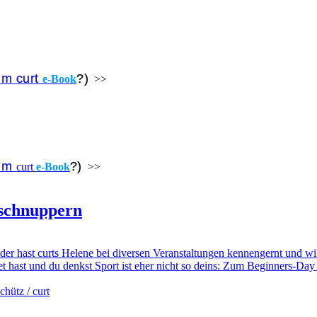
um curt
?)
e-Book
>>
zum
?)
curt
e-Book
>>
nschnuppern
Oder hast curts Helene bei diversen Veranstaltungen kennengernt und w
t hast und du denkst Sport ist eher nicht so deins: Zum Beginners-Day