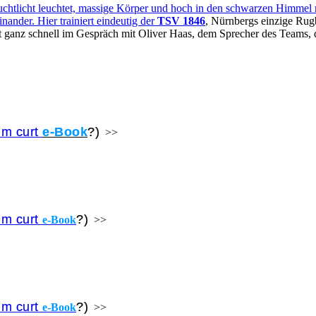
tlicht leuchtet, massige Körper und hoch in den schwarzen Himmel ra
ander. Hier trainiert eindeutig der
TSV 1846
, Nürnbergs einzige Rug
 ganz schnell im Gespräch mit Oliver Haas, dem Sprecher des Teams, d
um curt
e-Book
?)
>>
um curt
?)
e-Book
>>
um curt
?)
e-Book
>>