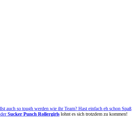
illst auch so tough werden wie ihr Team? Hast einfach eh schon Spaß
 der
Sucker Punch Rollergirls
lohnt es sich trotzdem zu kommen!