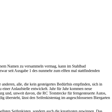
r seinem Namen zu versammeln vermag, kann im Stahlbad
d zwar seit Ausgabe 1 des nunmehr zum elften mal stattfindenden
anderen, alle, die kein gesteigertes Bedürfnis empfinden, sich in
einer Anlaufstelle entwickelt. Jahr für Jahr kommen neue
rg und, unweit davon, die RC Teststrecke für ferngesteuerte Autos,
übersteht, lässt den Seifenkistentag im angeschlossenen Biergarten
ellsten Seifenkisten, sondern auch die kreativsten gewinnen. Das