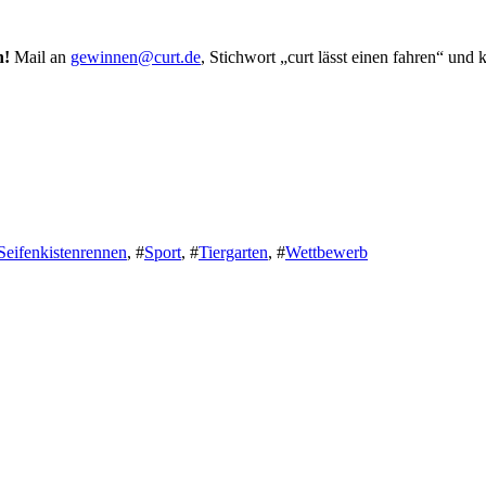
n!
Mail an
gewinnen@curt.de
, Stichwort „curt lässt einen fahren“ u
Seifenkistenrennen
,
#
Sport
,
#
Tiergarten
,
#
Wettbewerb