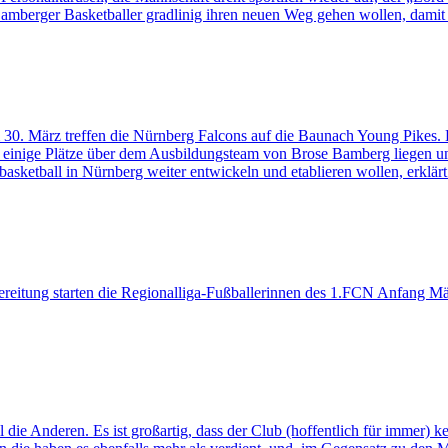
Bamberger Basketballer gradlinig ihren neuen Weg gehen wollen, damit 
 30. März treffen die Nürnberg Falcons auf die Baunach Young Pikes. 
inige Plätze über dem Ausbildungsteam von Brose Bamberg liegen und v
fibasketball in Nürnberg weiter entwickeln und etablieren wollen, erkl
 starten die Regionalliga-Fußballerinnen des 1.FCN Anfang März m
eren. Es ist großartig, dass der Club (hoffentlich für immer) kein