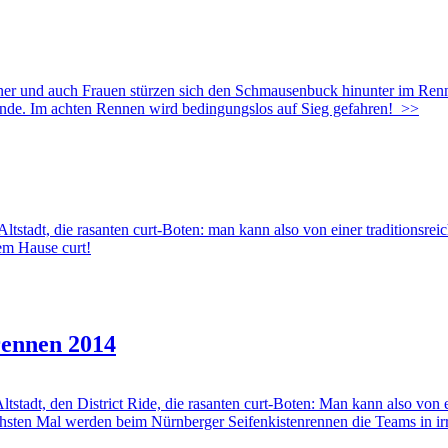
nd auch Frauen stürzen sich den Schmausenbuck hinunter im Rennen 
unde. Im achten Rennen wird bedingungslos auf Sieg gefahren!
>>
adt, die rasanten curt-Boten: man kann also von einer traditionsrei
dem Hause curt!
rennen 2014
dt, den District Ride, die rasanten curt-Boten: Man kann also von ei
hsten Mal werden beim Nürnberger Seifenkistenrennen die Teams in ir