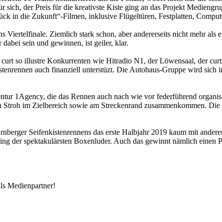
ich, der Preis für die kreativste Kiste ging an das Projekt Mediengru
 in die Zukunft“-Filmen, inklusive Flügeltüren, Festplatten, Computer
ns Viertelfinale. Ziemlich stark schon, aber andererseits nicht mehr als
dabei sein und gewinnen, ist geiler, klar.
curt so illustre Konkurrenten wie Hitradio N1, der Löwensaal, der curt
tenrennen auch finanziell unterstüzt. Die Autohaus-Gruppe wird sich i
tur 1Agency, die das Rennen auch nach wie vor federführend organisiert
en Stroh im Zielbereich sowie am Streckenrand zusammenkommen. Die Z
nberger Seifenkistenrennens das erste Halbjahr 2019 kaum mit anderen
ting der spektakulärsten Boxenluder. Auch das gewinnt nämlich einen P
s Medienpartner!