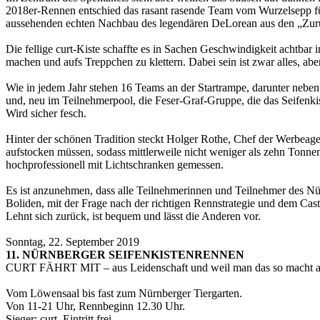
2018er-Rennen entschied das rasant rasende Team vom Wurzelsepp für s
aussehenden echten Nachbau des legendären DeLorean aus den „Zurück
Die fellige curt-Kiste schaffte es in Sachen Geschwindigkeit achtbar i
machen und aufs Treppchen zu klettern. Dabei sein ist zwar alles, aber 
Wie in jedem Jahr stehen 16 Teams an der Startrampe, darunter neben 
und, neu im Teilnehmerpool, die Feser-Graf-Gruppe, die das Seifenkis
Wird sicher fesch.
Hinter der schönen Tradition steckt Holger Rothe, Chef der Werbeagen
aufstocken müssen, sodass mittlerweile nicht weniger als zehn Tonn
hochprofessionell mit Lichtschranken gemessen.
Es ist anzunehmen, dass alle Teilnehmerinnen und Teilnehmer des Nür
Boliden, mit der Frage nach der richtigen Rennstrategie und dem Cas
Lehnt sich zurück, ist bequem und lässt die Anderen vor.
Sonntag, 22. September 2019
11. NÜRNBERGER SEIFENKISTENRENNEN
CURT FÄHRT MIT – aus Leidenschaft und weil man das so macht al
Vom Löwensaal bis fast zum Nürnberger Tiergarten.
Von 11-21 Uhr, Rennbeginn 12.30 Uhr.
Sieger: curt. Eintritt frei.