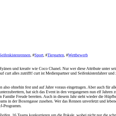
Seifenkistenrennen
,
#
Sport
,
#
Tiergarten
,
#
Wettbewerb
wie Hyänen und kreativ wie Coco Chanel. Nur wer diese Attribute unte
f curt alles zutrifft! curt ist Medienpartner und Seifenkistenfahrer un
also ohnehin fest und auf Jahre voraus eingetragen. Aber auch für alle 
rzubrettern, hat sich das Event in den vergangenen nun elf Jahren zu 
Familie Freude bereiten. Auch in diesem Jahr steht wieder die Hüpfbu
 in der Boxengasse zusehen. Wer das Rennen unverletzt und lebendig 
 DJ-Programm.
Reifen. 16 Teams konkurrieren um die Pokale, wobei nicht nur die schn