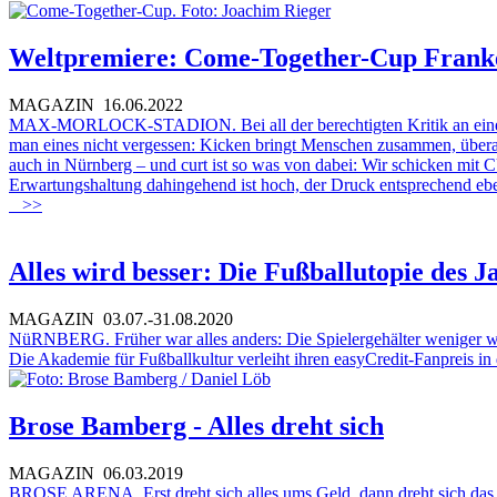
Weltpremiere: Come-Together-Cup Frank
MAGAZIN
16.06.2022
MAX-MORLOCK-STADION. Bei all der berechtigten Kritik an einem Fuß
man eines nicht vergessen: Kicken bringt Menschen zusammen, überall
auch in Nürnberg – und curt ist so was von dabei: Wir schicken mi
Erwartungshaltung dahingehend ist hoch, der Druck entsprechend eb
>>
Alles wird besser: Die Fußballutopie des J
MAGAZIN
03.07.-31.08.2020
NüRNBERG. Früher war alles anders: Die Spielergehälter weniger wahns
Die Akademie für Fußballkultur verleiht ihren easyCredit-Fanpreis in d
Brose Bamberg - Alles dreht sich
MAGAZIN
06.03.2019
BROSE ARENA. Erst dreht sich alles ums Geld, dann dreht sich das Pe