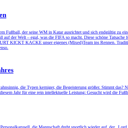
en
ball, der seine WM in Katar ausrichtet und sich endgültig zu einer
 auf der Welt – egal, was die FIFA so macht. Diese schöne Tatsache fe
t CURT KICKT KACKE unser eigenes (Mixed)Team ins Rennen. Traditione
enso.
ahres
innig, die Typen kerniger, die Begeisterung größer. Stimmt das? Na, v
iesem Jahr für eine rein intellektuelle Leistung: Gesucht wird die Fußbal
rsonalkarusell, die Mannschaft dreht sportlich wieder auf, der „Lord 