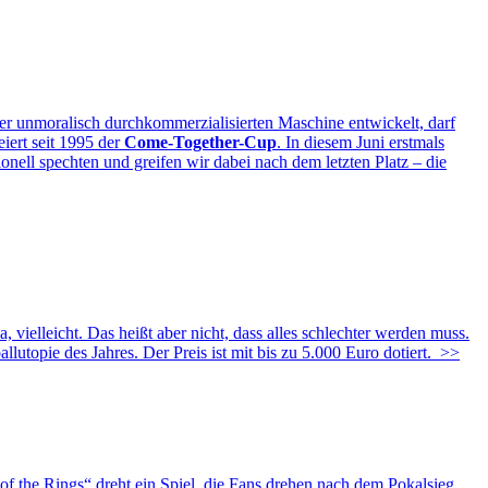
 unmoralisch durchkommerzialisierten Maschine entwickelt, darf
iert seit 1995 der
Come-Together-Cup
. In diesem Juni erstmals
ll spechten und greifen wir dabei nach dem letzten Platz – die
ielleicht. Das heißt aber nicht, dass alles schlechter werden muss.
lutopie des Jahres. Der Preis ist mit bis zu 5.000 Euro dotiert.
>>
of the Rings“ dreht ein Spiel, die Fans drehen nach dem Pokalsieg