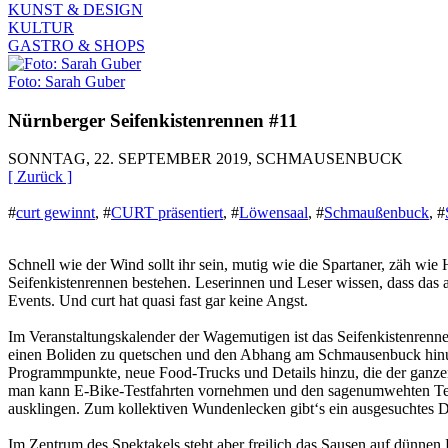
KUNST & DESIGN
KULTUR
GASTRO & SHOPS
Foto: Sarah Guber
Nürnberger Seifenkistenrennen #11
SONNTAG, 22. SEPTEMBER 2019, SCHMAUSENBUCK
[ Zurück ]
#
curt gewinnt
,
#
CURT präsentiert
,
#
Löwensaal
,
#
Schmaußenbuck
,
#
Schnell wie der Wind sollt ihr sein, mutig wie die Spartaner, zäh 
Seifenkistenrennen bestehen. Leserinnen und Leser wissen, dass das au
Events. Und curt hat quasi fast gar keine Angst.
Im Veranstaltungskalender der Wagemutigen ist das Seifenkistenrennen 
einen Boliden zu quetschen und den Abhang am Schmausenbuck hinunte
Programmpunkte, neue Food-Trucks und Details hinzu, die der ganzen 
man kann E-Bike-Testfahrten vornehmen und den sagenumwehten Teams
ausklingen. Zum kollektiven Wundenlecken gibt‘s ein ausgesuchtes
Im Zentrum des Spektakels steht aber freilich das Sausen auf dünnen 