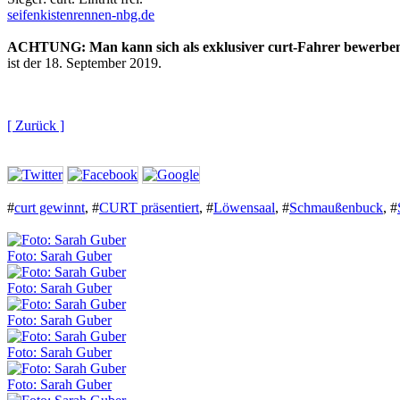
seifenkistenrennen-nbg.de
ACHTUNG: Man kann sich als exklusiver curt-Fahrer bewerbe
ist der 18. September 2019.
[ Zurück ]
#
curt gewinnt
,
#
CURT präsentiert
,
#
Löwensaal
,
#
Schmaußenbuck
,
#
Foto: Sarah Guber
Foto: Sarah Guber
Foto: Sarah Guber
Foto: Sarah Guber
Foto: Sarah Guber