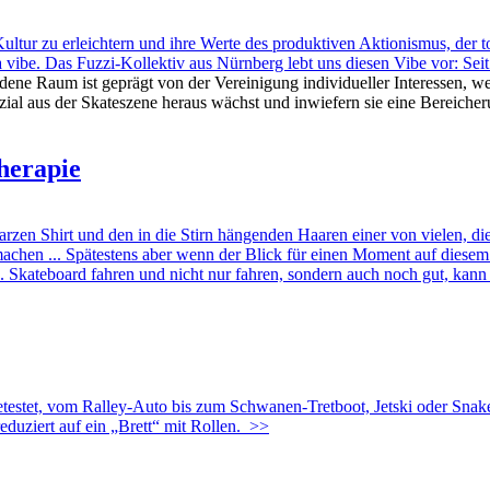
tur zu erleichtern und ihre Werte des produktiven Aktionismus, der 
s a vibe. Das Fuzzi-Kollektiv aus Nürnberg lebt uns diesen Vibe vor: Se
ene Raum ist geprägt von der Vereinigung individueller Interessen, w
nzial aus der Skateszene heraus wächst und inwiefern sie eine Bereicher
herapie
zen Shirt und den in die Stirn hängenden Haaren einer von vielen, 
achen ... Spätestens aber wenn der Blick für einen Moment auf diesem H
. Skateboard fahren und nicht nur fahren, sondern auch noch gut, kann e
estet, vom Ralley-Auto bis zum Schwanen-Tretboot, Jetski oder Snakebo
uziert auf ein „Brett“ mit Rollen.
>>