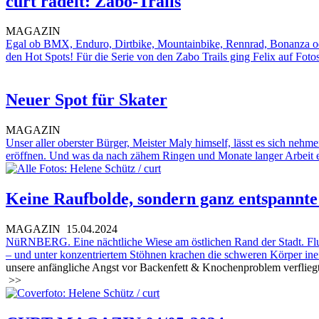
curt radelt: Zabo-Trails
MAGAZIN
Egal ob BMX, Enduro, Dirtbike, Mountainbike, Rennrad, Bonanza oder
den Hot Spots! Für die Serie von den Zabo Trails ging Felix auf Fot
Neuer Spot für Skater
MAGAZIN
Unser aller oberster Bürger, Meister Maly himself, lässt es sich ne
eröffnen. Und was da nach zähem Ringen und Monate langer Arbeit ent
Keine Raufbolde, sondern ganz entspannte
MAGAZIN
15.04.2024
NüRNBERG. Eine nächtliche Wiese am östlichen Rand der Stadt. Fluch
– und unter konzentriertem Stöhnen krachen die schweren Körper inein
unsere anfängliche Angst vor Backenfett & Knochenproblem verfliegt
>>