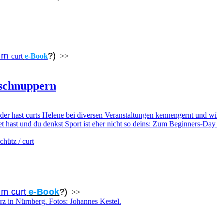
zum
?)
curt
e-Book
>>
nschnuppern
Oder hast curts Helene bei diversen Veranstaltungen kennengernt und w
t hast und du denkst Sport ist eher nicht so deins: Zum Beginners-Day
m curt
e-Book
?)
>>