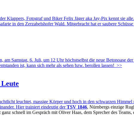
 Klappers, Fotograf und Biker Felix Jäger aka Jay-Pix kennt sie alle
osafarie in den Zerzabelshofer Wald. Mitgebracht hat er saubere Schüs
hmen, am Samstag, 6. Juli, um 12 Uhr höchstselbst die neue Betonoase 
standen ist, kann sich mehr als sehen bzw. berollen lassen!
>>
 Leute
tlicht leuchtet, massige Körper und hoch in den schwarzen Himmel ra
ander. Hier trainiert eindeutig der
TSV 1846
, Nürnbergs einzige Rug
 ganz schnell im Gespräch mit Oliver Haas, dem Sprecher des Teams, d