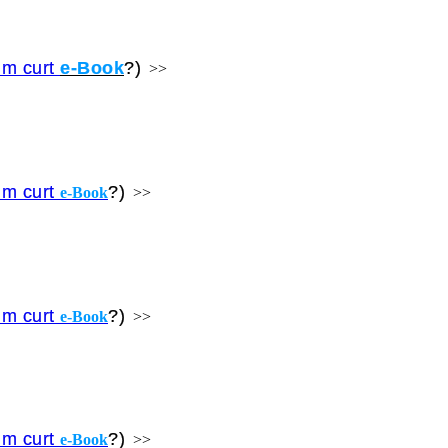
um curt
e-Book
?)
>>
um curt
?)
e-Book
>>
um curt
?)
e-Book
>>
um curt
?)
e-Book
>>