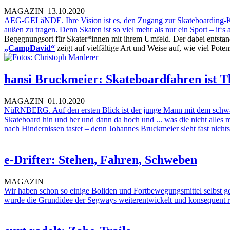
MAGAZIN
13.10.2020
AEG-GELäNDE. Ihre Vision ist es, den Zugang zur Skateboarding-Kul
außen zu tragen. Denn Skaten ist so viel mehr als nur ein Sport – it‘
Begegnungsort für Skater*innen mit ihrem Umfeld. Der dabei entstand
„CampDavid“
zeigt auf vielfältige Art und Weise auf, wie viel Pote
hansi Bruckmeier: Skateboardfahren ist T
MAGAZIN
01.10.2020
NüRNBERG. Auf den ersten Blick ist der junge Mann mit dem schwar
Skateboard hin und her und dann da hoch und ... was die nicht alles m
nach Hindernissen tastet – denn Johannes Bruckmeier sieht fast nichts
e-Drifter: Stehen, Fahren, Schweben
MAGAZIN
Wir haben schon so einige Boliden und Fortbewegungsmittel selbst get
wurde die Grundidee der Segways weiterentwickelt und konsequent red