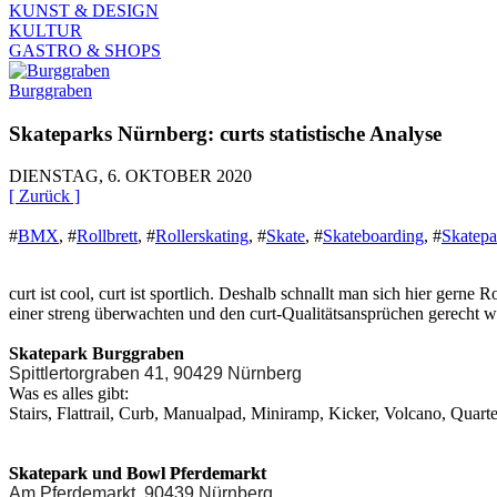
KUNST & DESIGN
KULTUR
GASTRO & SHOPS
Burggraben
Skateparks Nürnberg: curts statistische Analyse
DIENSTAG, 6. OKTOBER 2020
[ Zurück ]
#
BMX
,
#
Rollbrett
,
#
Rollerskating
,
#
Skate
,
#
Skateboarding
,
#
Skatepa
curt ist cool, curt ist sportlich. Deshalb schnallt man sich hier ger
einer streng überwachten und den curt-Qualitätsansprüchen gerecht
Skatepark Burggraben
Spittlertorgraben 41, 90429 Nürnberg
Was es alles gibt:
Stairs, Flattrail, Curb, Manualpad, Miniramp, Kicker, Volcano, Quart
Skatepark und Bowl Pferdemarkt
Am Pferdemarkt, 90439 Nürnberg