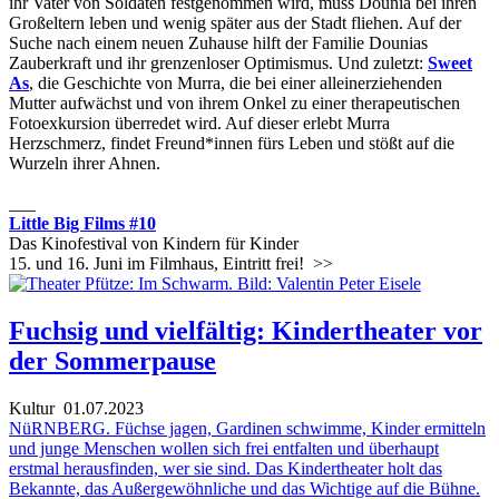
ihr Vater von Soldaten festgenommen wird, muss Dounia bei ihren
Großeltern leben und wenig später aus der Stadt fliehen. Auf der
Suche nach einem neuen Zuhause hilft der Familie Dounias
Zauberkraft und ihr grenzenloser Optimismus. Und zuletzt:
Sweet
As
, die Geschichte von Murra, die bei einer alleinerziehenden
Mutter aufwächst und von ihrem Onkel zu einer therapeutischen
Fotoexkursion überredet wird. Auf dieser erlebt Murra
Herzschmerz, findet Freund*innen fürs Leben und stößt auf die
Wurzeln ihrer Ahnen.
___
Little Big Films #10
Das Kinofestival von Kindern für Kinder
15. und 16. Juni im Filmhaus, Eintritt frei!
>>
Fuchsig und vielfältig: Kindertheater vor
der Sommerpause
Kultur
01.07.2023
NüRNBERG. Füchse jagen, Gardinen schwimme, Kinder ermitteln
und junge Menschen wollen sich frei entfalten und überhaupt
erstmal herausfinden, wer sie sind. Das Kindertheater holt das
Bekannte, das Außergewöhnliche und das Wichtige auf die Bühne.