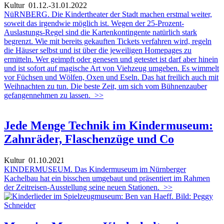
Kultur
01.12.-31.01.2022
NüRNBERG. Die Kindertheater der Stadt machen erstmal weiter,
soweit das irgendwie möglich ist. Wegen der 25-Prozent-
Auslastungs-Regel sind die Kartenkontingente natürlich stark
begrenzt. Wie mit bereits gekauften Tickets verfahren wird, regeln
die Häuser selbst und ist über die jeweiligen Homepages zu
ermitteln. Wer geimpft oder genesen und getestet ist darf aber hinein
und ist sofort auf magische Art von Viehzeug umgeben. Es wimmelt
vor Füchsen und Wölfen, Oxen und Eseln. Das hat freilich auch mit
Weihnachten zu tun. Die beste Zeit, um sich vom Bühnenzauber
gefangennehmen zu lassen.
>>
Jede Menge Technik im Kindermuseum:
Zahnräder, Flaschenzüge und Co
Kultur
01.10.2021
KINDERMUSEUM. Das Kindermuseum im Nürnberger
Kachelbau hat ein bisschen umgebaut und präsentiert im Rahmen
der Zeitreisen-Ausstellung seine neuen Stationen.
>>