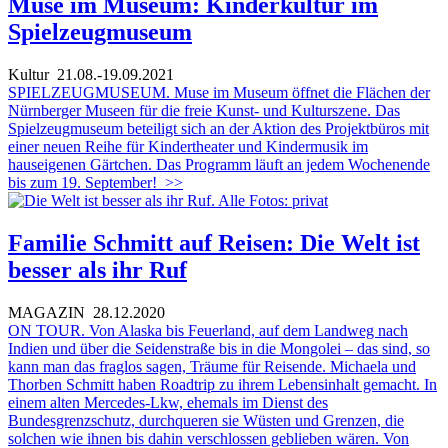
Muse im Museum: Kinderkultur im
Spielzeugmuseum
Kultur
21.08.-19.09.2021
SPIELZEUGMUSEUM. Muse im Museum öffnet die Flächen der
Nürnberger Museen für die freie Kunst- und Kulturszene. Das
Spielzeugmuseum beteiligt sich an der Aktion des Projektbüros mit
einer neuen Reihe für Kindertheater und Kindermusik im
hauseigenen Gärtchen. Das Programm läuft an jedem Wochenende
bis zum 19. September!
>>
Familie Schmitt auf Reisen: Die Welt ist
besser als ihr Ruf
MAGAZIN
28.12.2020
ON TOUR. Von Alaska bis Feuerland, auf dem Landweg nach
Indien und über die Seidenstraße bis in die Mongolei – das sind, so
kann man das fraglos sagen, Träume für Reisende. Michaela und
Thorben Schmitt haben Roadtrip zu ihrem Lebensinhalt gemacht. In
einem alten Mercedes-Lkw, ehemals im Dienst des
Bundesgrenzschutz, durchqueren sie Wüsten und Grenzen, die
solchen wie ihnen bis dahin verschlossen geblieben wären. Von