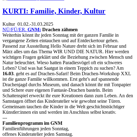
KURTI: Familie, Kinder, Kultur
Kultur
01.02.-31.03.2025
NÜ/FÜ/ER.
GNM:
Drachen zähmen
Weiterhin könnt ihr jeden Sonntag mit der ganzen Familie in
vergangene Zeiten eintauchen und auf Entdeckertour gehen.
Passend zur Ausstellung Hello Nature dreht sich im Februar und
März alles um das Thema WIR UND DIE NATUR. Hier werden
wichtigen Fragen geklärt und die Beziehung zwischen Mensch und
Natur beleuchtet. Wieso hatten Paradiesvögel oft ein schweres
Leben? Und was hat Saatgut in einem Teppich zu suchen? Am
16.03
. geht es auf Drachen-Safari! Beim Drachen-Workshop XXL
ist die ganze Familie willkommen. Erst geht’s auf spannende
Drachenjagd durchs Museum, und danach könnt ihr mit Tonpapier
und Schere eure eigenen Fantasie-Drachen basteln. Beim
Schattenspiel erweckt ihr eure Kreationen dann zum Leben. An den
Samstagen öffnet das Kinderatelier wie gewohnt seine Türen.
Gemeinsam tauchen die Kinder in die Welt geschichtsträchtiger
Künstler:innen ein und werden im Anschluss selbst kreativ.
---
Familienprogramm im GNM
Familienführungen jeden Sonntag,
offenes Kinderatelier jeden Samstag.