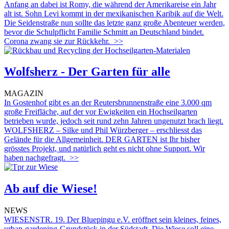
Anfang an dabei ist Romy, die während der Amerikareise ein Jahr
alt ist. Sohn Levi kommt in der mexikanischen Karibik auf die Welt.
Die Seidenstraße nun sollte das letzte ganz große Abenteuer werden,
bevor die Schulpflicht Familie Schmitt an Deutschland bindet.
Corona zwang sie zur Rückkehr.
>>
Wolfsherz - Der Garten für alle
MAGAZIN
In Gostenhof gibt es an der Reutersbrunnenstraße eine 3.000 qm
große Freifläche, auf der vor Ewigkeiten ein Hochseilgarten
betrieben wurde, jedoch seit rund zehn Jahren ungenutzt brach liegt.
WOLFSHERZ – Silke und Phil Würzberger – erschliesst das
Gelände für die Allgemeinheit. DER GARTEN ist Ihr bisher
grösstes Projekt, und natürlich geht es nicht ohne Support. Wir
haben nachgefragt.
>>
Ab auf die Wiese!
NEWS
WIESENSTR. 19. Der Bluepingu e.V. eröffnet sein kleines, feines,
urban-gardening-Grundstück in der Südstadt. Die Wiese soll eine