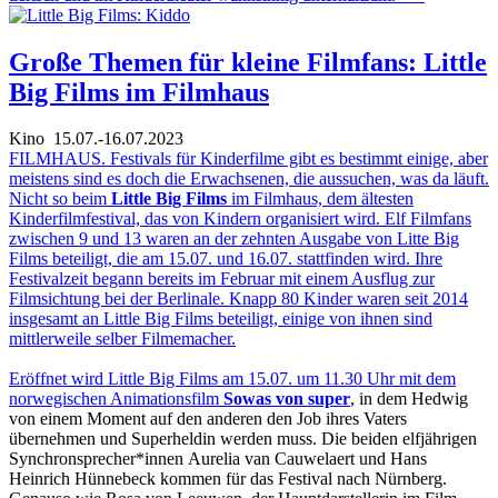
Große Themen für kleine Filmfans: Little
Big Films im Filmhaus
Kino
15.07.-16.07.2023
FILMHAUS. Festivals für Kinderfilme gibt es bestimmt einige, aber
meistens sind es doch die Erwachsenen, die aussuchen, was da läuft.
Nicht so beim
Little Big Films
im Filmhaus, dem ältesten
Kinderfilmfestival, das von Kindern organisiert wird. Elf Filmfans
zwischen 9 und 13 waren an der zehnten Ausgabe von Litte Big
Films beteiligt, die am 15.07. und 16.07. stattfinden wird. Ihre
Festivalzeit begann bereits im Februar mit einem Ausflug zur
Filmsichtung bei der Berlinale. Knapp 80 Kinder waren seit 2014
insgesamt an Little Big Films beteiligt, einige von ihnen sind
mittlerweile selber Filmemacher.
Eröffnet wird Little Big Films am 15.07. um 11.30 Uhr mit dem
norwegischen Animationsfilm
Sowas von super
, in dem Hedwig
von einem Moment auf den anderen den Job ihres Vaters
übernehmen und Superheldin werden muss. Die beiden elfjährigen
Synchronsprecher*innen Aurelia van Cauwelaert und Hans
Heinrich Hünnebeck kommen für das Festival nach Nürnberg.