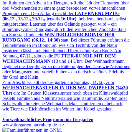
Im Rahmen der Advent im Tiergarten-Reihe lädt der Tiergarten über
drei Wochenenden zu einem ganz besonderen vorweihnachtlichen
Programm ein: Den Anfang macht der
LATERNENUMZUG
(06.12., 13.12., 20.12., jeweils 16 Uhr)
, bei dem abends mit selbst
mitgebrachten Laternen über das Gelände gezogen wird – ein
stimmungsvoller Rundgang durch den winterlichen Zoo! Ebenfalls
am Samstag findet ein
WINTERLICHER BIONISCHER
RUNDGANG (06.12., 14:30)
statt: Bei dieser Führung erfahren die
Teilnehmenden im Bionicum, wie sich Technik von der Natur
inspirieren lässt – mit einer kleinen Überraschung am Ende. Am
Sonntag,
07.12
., gibt es die
FUTTER-RUNDE MIT DEM
WEIHNACHTSMANN
(10 und 14 Uhr): Der Weihnachtsmann
begleitet die Tierpfleger zu den Fütterungen der Tiere wie Nashörner
oder Mangusten und verteilt Futter – ein tierisch schönes Erlebnis
für Groß und Klein.
Zum Abschluss lädt der Tiergarten am Sonntag,
14.12
., zum
WEIHNACHTSBASTELN IN DEN WALDWIPFELN (14:30
Uhr)
ein: Im Grünen Klassenzimmer hoch oben im Klimawaldpfad
basteln Familien aus Naturmaterialien wie Baumrinde, Zapfen oder
Schafwolle ihre eigene Weihnachtsdeko – und lernen dabei auch,
wie Tiere wie Eichhörnchen im Winter ihre Kobel gestalten.
---
Vorweihnachtliches Programm im Tiergarten
www.tiergarten.nuernberg.de
>>