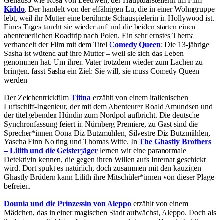
Genauso wie Rosa von Leeuwen, der Hauptdarstellerin im Film
Kiddo
. Der handelt von der elfährigen Lu, die in einer Wohngruppe
lebt, weil ihr Mutter eine berühmte Schauspielerin in Hollywood ist.
Eines Tages taucht sie wieder auf und die beiden starten einen
abenteuerlichen Roadtrip nach Polen. Ein sehr ernstes Thema
verhandelt der Film mit dem Titel
Comedy Queen
: Die 13-jährige
Sasha ist wütend auf ihre Mutter – weil sie sich das Leben
genommen hat. Um ihren Vater trotzdem wieder zum Lachen zu
bringen, fasst Sasha ein Ziel: Sie will, sie muss Comedy Queen
werden.
Der Zeichentrickfilm
Titina
erzählt von einem italienischen
Luftschiff-Ingenieur, der mit dem Abenteurer Roald Amundsen und
der titelgebenden Hündin zum Nordpol aufbricht. Die deutsche
Synchronfassung feiert in Nürnberg Premiere, zu Gast sind die
Sprecher*innen Oona Diz Butzmühlen, Silvestre Diz Butzmühlen,
Yascha Finn Nolting und Thomas Witte. In
The Ghastly Brothers
– Lilith und die Geisterjäger
lernen wir eine paranormale
Detektivin kennen, die gegen ihren Willen aufs Internat geschickt
wird. Dort spukt es natürlich, doch zusammen mit den kauzigen
Ghastly Brüdern kann Lilith ihre Mitschüler*innen von dieser Plage
befreien.
Dounia und die Prinzessin von Aleppo
erzählt von einem
Mädchen, das in einer magischen Stadt aufwächst, Aleppo. Doch als