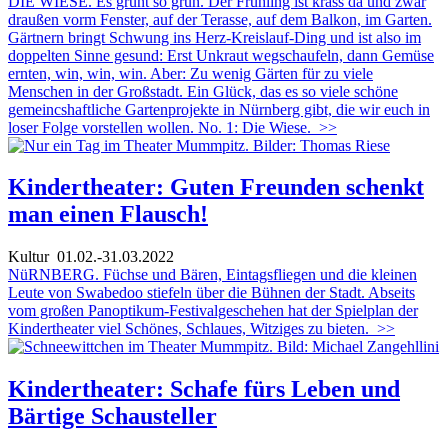
DIE WIESE. Es grünt so grün. Der Frühling ist krass da und zwar
draußen vorm Fenster, auf der Terasse, auf dem Balkon, im Garten.
Gärtnern bringt Schwung ins Herz-Kreislauf-Ding und ist also im
doppelten Sinne gesund: Erst Unkraut wegschaufeln, dann Gemüse
ernten, win, win, win. Aber: Zu wenig Gärten für zu viele
Menschen in der Großstadt. Ein Glück, das es so viele schöne
gemeincshaftliche Gartenprojekte in Nürnberg gibt, die wir euch in
loser Folge vorstellen wollen. No. 1: Die Wiese.
>>
Kindertheater: Guten Freunden schenkt
man einen Flausch!
Kultur
01.02.-31.03.2022
NüRNBERG. Füchse und Bären, Eintagsfliegen und die kleinen
Leute von Swabedoo stiefeln über die Bühnen der Stadt. Abseits
vom großen Panoptikum-Festivalgeschehen hat der Spielplan der
Kindertheater viel Schönes, Schlaues, Witziges zu bieten.
>>
Kindertheater: Schafe fürs Leben und
Bärtige Schausteller