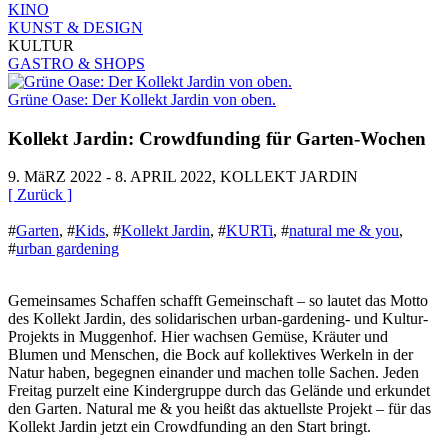
KINO
KUNST & DESIGN
KULTUR
GASTRO & SHOPS
Grüne Oase: Der Kollekt Jardin von oben.
Kollekt Jardin: Crowdfunding für Garten-Wochen
9. MäRZ 2022 - 8. APRIL 2022, KOLLEKT JARDIN
[ Zurück ]
#
Garten
,
#
Kids
,
#
Kollekt Jardin
,
#
KURTi
,
#
natural me & you
,
#
urban gardening
Gemeinsames Schaffen schafft Gemeinschaft – so lautet das Motto
des Kollekt Jardin, des solidarischen urban-gardening- und Kultur-
Projekts in Muggenhof. Hier wachsen Gemüse, Kräuter und
Blumen und Menschen, die Bock auf kollektives Werkeln in der
Natur haben, begegnen einander und machen tolle Sachen. Jeden
Freitag purzelt eine Kindergruppe durch das Gelände und erkundet
den Garten. Natural me & you heißt das aktuellste Projekt – für das
Kollekt Jardin jetzt ein Crowdfunding an den Start bringt.