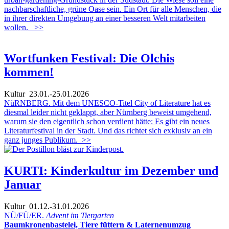
nachbarschaftliche, grüne Oase sein. Ein Ort für alle Menschen, die
in ihrer direkten Umgebung an einer besseren Welt mitarbeiten
wollen.
>>
Wortfunken Festival: Die Olchis
kommen!
Kultur
23.01.-25.01.2026
NüRNBERG. Mit dem UNESCO-Titel City of Literature hat es
diesmal leider nicht geklappt, aber Nürnberg beweist umgehend,
warum sie den eigentlich schon verdient hätte: Es gibt ein neues
Literaturfestival in der Stadt. Und das richtet sich exklusiv an ein
ganz junges Publikum.
>>
KURTI: Kinderkultur im Dezember und
Januar
Kultur
01.12.-31.01.2026
NÜ/FÜ/ER.
Advent im Tiergarten
Baumkronenbastelei, Tiere füttern & Laternenumzug