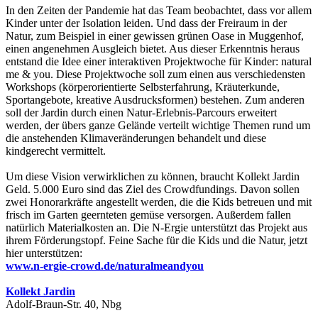
In den Zeiten der Pandemie hat das Team beobachtet, dass vor allem
Kinder unter der Isolation leiden. Und dass der Freiraum in der
Natur, zum Beispiel in einer gewissen grünen Oase in Muggenhof,
einen angenehmen Ausgleich bietet. Aus dieser Erkenntnis heraus
entstand die Idee einer interaktiven Projektwoche für Kinder: natural
me & you. Diese Projektwoche soll zum einen aus verschiedensten
Workshops (körperorientierte Selbsterfahrung, Kräuterkunde,
Sportangebote, kreative Ausdrucksformen) bestehen. Zum anderen
soll der Jardin durch einen Natur-Erlebnis-Parcours erweitert
werden, der übers ganze Gelände verteilt wichtige Themen rund um
die anstehenden Klimaveränderungen behandelt und diese
kindgerecht vermittelt.
Um diese Vision verwirklichen zu können, braucht Kollekt Jardin
Geld. 5.000 Euro sind das Ziel des Crowdfundings. Davon sollen
zwei Honorarkräfte angestellt werden, die die Kids betreuen und mit
frisch im Garten geernteten gemüse versorgen. Außerdem fallen
natürlich Materialkosten an. Die N-Ergie unterstützt das Projekt aus
ihrem Förderungstopf. Feine Sache für die Kids und die Natur, jetzt
hier unterstützen:
www.n-ergie-crowd.de/naturalmeandyou
Kollekt Jardin
Adolf-Braun-Str. 40, Nbg