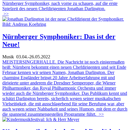
Nürnberger Symphoniker, nach vorne zu schauen, auf die erste
Spielzeit des neuen Chefdirigenten Jonathan Darlington.
>>
Nürnberger Symphoniker: Das ist der
Neue!
Musik
03.04.-26.05.2022
MEISTERSINGERHALLE. Die Nachricht ist noch einigermaßen
heiß: Nürnberg bekommt einen neuen Chefdirigenten und seit Ende
Februar kennen wir seinen Namen, Jonathan Darlington. Der
charming Engländer bringt 20 Jahre Arbeitserfahrung mit und
dirigierte unter anderem die Dresdner Semperoper, die Wiener
Philharmoniker, das Royal Philharmonic Orchestra und immer
wieder auch die Nürnberger Symphoniker. Das Publikum kennt und
schätzt Darlington bereits, sicherlich wegen seiner musikalischen
Vielseitigkeit, die mit ausschlagebend für seine Berufung war, aber
auch wegen seiner Nahbarkeit und seines Humors, mit dem er durch
die spannend zusammengestellen Programme führt.
>>