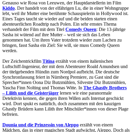
Genauso wie Rosa von Leeuwen, der Hauptdarstellerin im Film
Kiddo
. Der handelt von der elfährigen Lu, die in einer Wohngruppe
lebt, weil ihr Mutter eine berühmte Schauspielerin in Hollywood ist.
Eines Tages taucht sie wieder auf und die beiden starten einen
abenteuerlichen Roadtrip nach Polen. Ein sehr ernstes Thema
verhandelt der Film mit dem Titel
Comedy Queen
: Die 13-jährige
Sasha ist wütend auf ihre Mutter – weil sie sich das Leben
genommen hat. Um ihren Vater trotzdem wieder zum Lachen zu
bringen, fasst Sasha ein Ziel: Sie will, sie muss Comedy Queen
werden.
Der Zeichentrickfilm
Titina
erzählt von einem italienischen
Luftschiff-Ingenieur, der mit dem Abenteurer Roald Amundsen und
der titelgebenden Hündin zum Nordpol aufbricht. Die deutsche
Synchronfassung feiert in Nürnberg Premiere, zu Gast sind die
Sprecher*innen Oona Diz Butzmühlen, Silvestre Diz Butzmühlen,
Yascha Finn Nolting und Thomas Witte. In
The Ghastly Brothers
– Lilith und die Geisterjäger
lernen wir eine paranormale
Detektivin kennen, die gegen ihren Willen aufs Internat geschickt
wird. Dort spukt es natürlich, doch zusammen mit den kauzigen
Ghastly Brüdern kann Lilith ihre Mitschüler*innen von dieser Plage
befreien.
Dounia und die Prinzessin von Aleppo
erzählt von einem
Mädchen, das in einer magischen Stadt aufwächst, Aleppo. Doch als