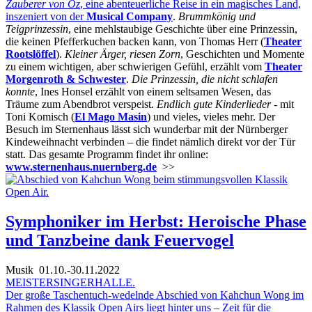
Zauberer von Oz
, eine abenteuerliche Reise in ein magisches Land,
inszeniert von der
Musical Company
.
Brummkönig und
Teigprinzessin
, eine mehlstaubige Geschichte über eine Prinzessin,
die keinen Pfefferkuchen backen kann, von Thomas Herr (
Theater
Rootslöffel
).
Kleiner Ärger, riesen Zorn
, Geschichten und Momente
zu einem wichtigen, aber schwierigen Gefühl, erzählt vom
Theater
Morgenroth & Schwester
.
Die Prinzessin, die nicht schlafen
konnte
, Ines Honsel erzählt von einem seltsamen Wesen, das
Träume zum Abendbrot verspeist.
Endlich gute Kinderlieder
- mit
Toni Komisch (
El Mago Masin
) und vieles, vieles mehr. Der
Besuch im Sternenhaus lässt sich wunderbar mit der Nürnberger
Kindeweihnacht verbinden – die findet nämlich direkt vor der Tür
statt. Das gesamte Programm findet ihr online:
www.sternenhaus.nuernberg.de
>>
Symphoniker im Herbst: Heroische Phase
und Tanzbeine dank Feuervogel
Musik
01.10.-30.11.2022
MEISTERSINGERHALLE.
Der große Taschentuch-wedelnde Abschied von Kahchun Wong im
Rahmen des Klassik Open Airs liegt hinter uns – Zeit für die