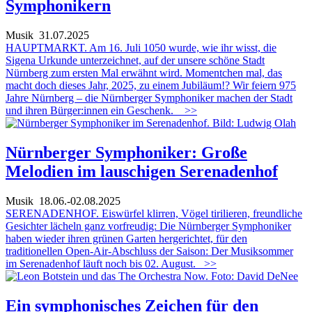
Symphonikern
Musik
31.07.2025
HAUPTMARKT. Am 16. Juli 1050 wurde, wie ihr wisst, die
Sigena Urkunde unterzeichnet, auf der unsere schöne Stadt
Nürnberg zum ersten Mal erwähnt wird. Momentchen mal, das
macht doch dieses Jahr, 2025, zu einem Jubiläum!? Wir feiern 975
Jahre Nürnberg – die Nürnberger Symphoniker machen der Stadt
und ihren Bürger:innen ein Geschenk.
>>
Nürnberger Symphoniker: Große
Melodien im lauschigen Serenadenhof
Musik
18.06.-02.08.2025
SERENADENHOF. Eiswürfel klirren, Vögel tirilieren, freundliche
Gesichter lächeln ganz vorfreudig: Die Nürnberger Symphoniker
haben wieder ihren grünen Garten hergerichtet, für den
traditionellen Open-Air-Abschluss der Saison: Der Musiksommer
im Serenadenhof läuft noch bis 02. August.
>>
Ein symphonisches Zeichen für den