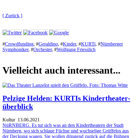
[ Zurück ]
#
Crowdfunding
,
#
Geraldino
,
#
Kinder
,
#
KURTi
,
#
Nürnberger
Symphoniker
,
#
Orchester
,
#
Wolfgang Friesslich
Vielleicht auch interessant...
Pelzige Helden: KURTIs Kindertheater-
überblick
Kultur
13.06.2021
NüRNBERG. Es tut sich was an den Kindertheatern der Stadt
Nürnberg, wo sich schlaue Füchse und wuchselige Grüffelos aus
der Deckung wagen. Sie wollen dringend zurück auf die Bühnen