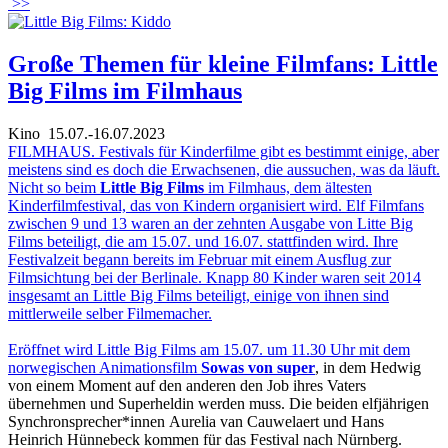
>>
Große Themen für kleine Filmfans: Little
Big Films im Filmhaus
Kino
15.07.-16.07.2023
FILMHAUS. Festivals für Kinderfilme gibt es bestimmt einige, aber
meistens sind es doch die Erwachsenen, die aussuchen, was da läuft.
Nicht so beim
Little Big Films
im Filmhaus, dem ältesten
Kinderfilmfestival, das von Kindern organisiert wird. Elf Filmfans
zwischen 9 und 13 waren an der zehnten Ausgabe von Litte Big
Films beteiligt, die am 15.07. und 16.07. stattfinden wird. Ihre
Festivalzeit begann bereits im Februar mit einem Ausflug zur
Filmsichtung bei der Berlinale. Knapp 80 Kinder waren seit 2014
insgesamt an Little Big Films beteiligt, einige von ihnen sind
mittlerweile selber Filmemacher.
Eröffnet wird Little Big Films am 15.07. um 11.30 Uhr mit dem
norwegischen Animationsfilm
Sowas von super
, in dem Hedwig
von einem Moment auf den anderen den Job ihres Vaters
übernehmen und Superheldin werden muss. Die beiden elfjährigen
Synchronsprecher*innen Aurelia van Cauwelaert und Hans
Heinrich Hünnebeck kommen für das Festival nach Nürnberg.