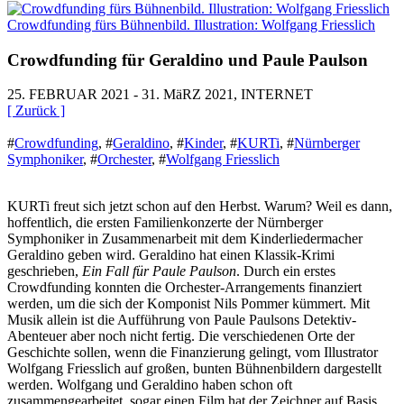
Crowdfunding fürs Bühnenbild. Illustration: Wolfgang Friesslich
Crowdfunding für Geraldino und Paule Paulson
25. FEBRUAR 2021 - 31. MäRZ 2021, INTERNET
[ Zurück ]
#
Crowdfunding
,
#
Geraldino
,
#
Kinder
,
#
KURTi
,
#
Nürnberger
Symphoniker
,
#
Orchester
,
#
Wolfgang Friesslich
KURTi freut sich jetzt schon auf den Herbst. Warum? Weil es dann,
hoffentlich, die ersten Familienkonzerte der Nürnberger
Symphoniker in Zusammenarbeit mit dem Kinderliedermacher
Geraldino geben wird. Geraldino hat einen Klassik-Krimi
geschrieben,
Ein Fall für Paule Paulson
. Durch ein erstes
Crowdfunding konnten die Orchester-Arrangements finanziert
werden, um die sich der Komponist Nils Pommer kümmert. Mit
Musik allein ist die Aufführung von Paule Paulsons Detektiv-
Abenteuer aber noch nicht fertig. Die verschiedenen Orte der
Geschichte sollen, wenn die Finanzierung gelingt, vom Illustrator
Wolfgang Friesslich auf großen, bunten Bühnenbildern dargestellt
werden. Wolfgang und Geraldino haben schon oft
zusammengearbeitet, sogar einen Film hat der Zeichner auf Basis