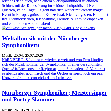
reicht es dann auch, nach einem Vierteljahrhundert ist endlich
Schluss mit der Ruhestörung im schönen Luitpoldhain! Nein, nein,
Quatsch, keine Angst. Es geht natürlich weiter mit diesem magic
Event in Europas grünstem Konzertsaal. Nicht vergessen: Eintritt ist
frei. Picknickdecken, Klappstühle, Freunde & Familie einpacken
und einen tollen Abend haben!
>>
Weltallmusik mit den Nürnberger
Symphonikern
Musik
25.04.-25.07.2026
NüRNBERG. Schon ist es wieder so weit und von Fern kündigt
sich der Musik-sommer der Symphoniker in einer der schönsten
Open-Air-Locations der Region an, dem Serenadenhof. Vorher ist
es abends aber noch frisch und das Orchester spielt noch ein paar
Konzerte drinnen. curt pickt da mal rein.
>>
Nürnberger Symphoniker; Meistersinger
und Poetry Slammer
Musik
26.10.-29.11.2025