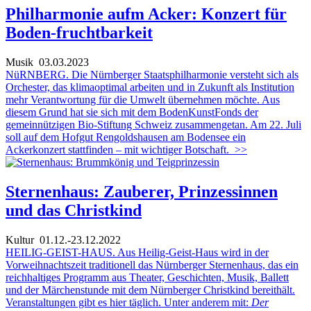
Philharmonie aufm Acker: Konzert für
Boden-fruchtbarkeit
Musik
03.03.2023
NüRNBERG. Die Nürnberger Staatsphilharmonie versteht sich als
Orchester, das klimaoptimal arbeiten und in Zukunft als Institution
mehr Verantwortung für die Umwelt übernehmen möchte. Aus
diesem Grund hat sie sich mit dem BodenKunstFonds der
gemeinnützigen Bio-Stiftung Schweiz zusammengetan. Am 22. Juli
soll auf dem Hofgut Rengoldshausen am Bodensee ein
Ackerkonzert stattfinden – mit wichtiger Botschaft.
>>
Sternenhaus: Zauberer, Prinzessinnen
und das Christkind
Kultur
01.12.-23.12.2022
HEILIG-GEIST-HAUS. Aus Heilig-Geist-Haus wird in der
Vorweihnachtszeit traditionell das Nürnberger Sternenhaus, das ein
reichhaltiges Programm aus Theater, Geschichten, Musik, Ballett
und der Märchenstunde mit dem Nürnberger Christkind bereithält.
Veranstaltungen gibt es hier täglich. Unter anderem mit:
Der