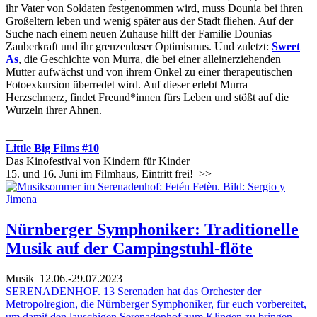
ihr Vater von Soldaten festgenommen wird, muss Dounia bei ihren
Großeltern leben und wenig später aus der Stadt fliehen. Auf der
Suche nach einem neuen Zuhause hilft der Familie Dounias
Zauberkraft und ihr grenzenloser Optimismus. Und zuletzt:
Sweet
As
, die Geschichte von Murra, die bei einer alleinerziehenden
Mutter aufwächst und von ihrem Onkel zu einer therapeutischen
Fotoexkursion überredet wird. Auf dieser erlebt Murra
Herzschmerz, findet Freund*innen fürs Leben und stößt auf die
Wurzeln ihrer Ahnen.
___
Little Big Films #10
Das Kinofestival von Kindern für Kinder
15. und 16. Juni im Filmhaus, Eintritt frei!
>>
Nürnberger Symphoniker: Traditionelle
Musik auf der Campingstuhl-flöte
Musik
12.06.-29.07.2023
SERENADENHOF. 13 Serenaden hat das Orchester der
Metropolregion, die Nürnberger Symphoniker, für euch vorbereitet,
um damit den lauschigen Serenadenhof zum Klingen zu bringen