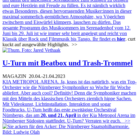
und eure Herzlein mit Freude zu füllen. Es ist nämlich wirklich
etwas Besonderes, diesen hervorragenden Musiker:innen in dieser
maximal sommerlich-gemütlichen Atmosphäre, wo Vögelchen
zwitschern und Eiswürfel klimpern, lauschen zu dürfen. Das
gesamte Programm des Musiksommers im Serenadenhof vom 12.
Juni bis 29. Juli ist wie immer sehr breit angelegt und reicht von
Klassik über Rock und Filmmusik bis Tango. Ihr findet es
hier
. curt
kuckt auf ausgewählte Highlights.
>>
U-Turn mit Beatbox und Trash-Trommel
MAGAZIN
20.04.-21.04.2023
KIA METROPOL ARENA. Ja, krass ist das natürlich, was ein Top-
Orchester wie die Nürnberger Symphoniker so Woche für Woche
abliefert. Aber auch cool? Definitiv! Denn die Symphoniker machen
mit den Mitteln des klassischen Orchesters ziemlich hippe Sachen.
Mit Videokunst, Lichtinstallation, Interaktion und sogar
Foodtrucks. U-Turn heißt das erste zweitägige Orchestival
Nürnbergs, das am
20. und 21. April
in der Kia Metropol Arena im
Nürnberger Südosten stattfindet. U-Turn? Verraten wir euch.
>>