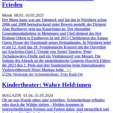
Frieden
Musik
08.05.-10.05.2025
Der Mann kann was am Taktstock und hat das in Nürnberg schon
2006 und 2008 beeindruckend unter Beweis gestellt: der Dirigent
Alan Buribayev reist aus Kasachstan an. Der ehemalige
Generalmusikdirektor in Meiningen und Chef-dirigent des Het
Brabant Orkest in Eindhoven ist seit 2015 Chefdirigent des Astana
Opera House der Hauptstadt seines Heimatlandes. In Nürnberg leitet
er am 12. April das 18. Symphonische Konzert mit der Ouvertüre
zur Aischylos-Oper L’Orestie von Sergej Tanejew, Peter
Tschaikowskys Fünfte und ein Violinkonzert von Mozart.
Die
Solistin des Abends ist die niederländische Geigerin Hawijch Elders,
die 2023 den 1. Preis und drei Sonderpreise beim Internationalen
Violinwettbewerb Henri Marteau holte.
>>
Kindertheater: Wahre Held:innen
MAGAZIN
01.04.-31.05.2024
Ob sie nun Hunde sitten oder schreiben, Schmetterlinge erfinden
oder durch die Wälder ziehen – Helden kommen in
unterschiedlichsten Formen und Farben daher, sind menschlich und