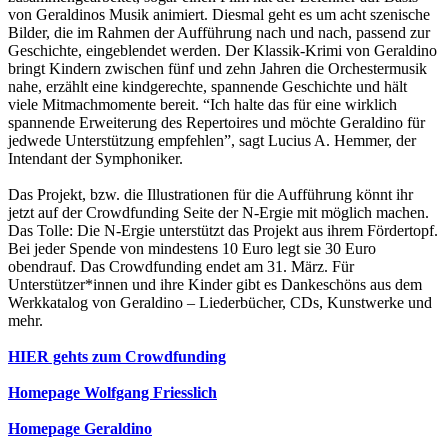
von Geraldinos Musik animiert. Diesmal geht es um acht szenische
Bilder, die im Rahmen der Aufführung nach und nach, passend zur
Geschichte, eingeblendet werden. Der Klassik-Krimi von Geraldino
bringt Kindern zwischen fünf und zehn Jahren die Orchestermusik
nahe, erzählt eine kindgerechte, spannende Geschichte und hält
viele Mitmachmomente bereit. “Ich halte das für eine wirklich
spannende Erweiterung des Repertoires und möchte Geraldino für
jedwede Unterstützung empfehlen”, sagt Lucius A. Hemmer, der
Intendant der Symphoniker.
Das Projekt, bzw. die Illustrationen für die Aufführung könnt ihr
jetzt auf der Crowdfunding Seite der N-Ergie mit möglich machen.
Das Tolle: Die N-Ergie unterstützt das Projekt aus ihrem Fördertopf.
Bei jeder Spende von mindestens 10 Euro legt sie 30 Euro
obendrauf. Das Crowdfunding endet am 31. März. Für
Unterstützer*innen und ihre Kinder gibt es Dankeschöns aus dem
Werkkatalog von Geraldino – Liederbücher, CDs, Kunstwerke und
mehr.
HIER gehts zum Crowdfunding
Homepage Wolfgang Friesslich
Homepage Geraldino