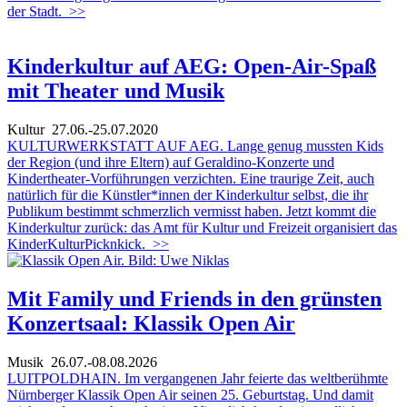
der Stadt.
>>
Kinderkultur auf AEG: Open-Air-Spaß
mit Theater und Musik
Kultur
27.06.-25.07.2020
KULTURWERKSTATT AUF AEG. Lange genug mussten Kids
der Region (und ihre Eltern) auf Geraldino-Konzerte und
Kindertheater-Vorführungen verzichten. Eine traurige Zeit, auch
natürlich für die Künstler*innen der Kinderkultur selbst, die ihr
Publikum bestimmt schmerzlich vermisst haben. Jetzt kommt die
Kinderkultur zurück: das Amt für Kultur und Freizeit organisiert das
KinderKulturPicknkick.
>>
Mit Family und Friends in den grünsten
Konzertsaal: Klassik Open Air
Musik
26.07.-08.08.2026
LUITPOLDHAIN. Im vergangenen Jahr feierte das weltberühmte
Nürnberger Klassik Open Air seinen 25. Geburtstag. Und damit