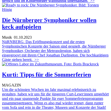
tierisch und im Kindertheater wahnsinnig unterhaltsam.
>>
Die Nürnberger Symphoniker wollen
keck aufspielen
Musik
01.10.2023
NüRNBERG. Das Eröffnungskonzert und die ersten
Symphonischen Konzerte der Saison sind gespielt, die Nürnberger
Symphoniker, Orchester der Metropolregion, haben sich
eingegroovt mit ihrem Chef Jonathan Darlington. Die hochkarätigen
Gäste stehen bereit.
>>
Kurti: Tipps für die Sommerferien
MAGAZIN
Um die schönsten Wochen im Jahr maximal erlebnisreich zu
gestalten, haben wir uns für die jüngeren Curt-Leser:innen umgehört
und ein paar spannende Punkte für euer Sommerferienprogramm
zusammengetragen. Wenn es also mal wieder regnet, dann runter
vom Sofa und rein in die Theater, Museen und Konzerte der Stadt!