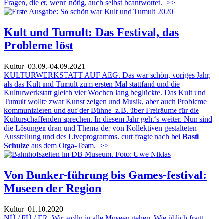
Fragen, die er, wenn nötig, auch selbst beantwortet.
>>
Kult und Tumult: Das Festival, das
Probleme löst
Kultur
03.09.-04.09.2021
KULTURWERKSTATT AUF AEG. Das war schön, voriges Jahr,
als das Kult und Tumult zum ersten Mal stattfand und die
Kulturwerkstatt gleich vier Wochen lang beglückte. Das Kult und
Tumult wollte zwar Kunst zeigen und Musik, aber auch Probleme
kommunizieren und auf der Bühne z.B. über Freiräume für die
Kulturschaffenden sprechen. In diesem Jahr geht‘s weiter. Nun sind
die Lösungen dran und Thema der von Kollektiven gestalteten
Ausstellung und des Liveprogramms. curt fragte nach bei
Basti
Schulze
aus dem Orga-Team.
>>
Von Bunker-führung bis Games-festival:
Museen der Region
Kultur
01.10.2020
NÜ / FÜ / ER. Wir wolln in alle Museen gehen. Wie üblich fragt