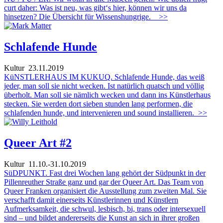
curt daher: Was ist neu, was gibt‘s hier, können wir uns da
hinsetzen? Die Übersicht für Wissenshungrige.
>>
Schlafende Hunde
Kultur
23.11.2019
KüNSTLERHAUS IM KUKUQ. Schlafende Hunde, das weiß
jeder, man soll sie nicht wecken. Ist natürlich quatsch und völlig
überholt. Man soll sie nämlich wecken und dann ins Künstlerhaus
stecken. Sie werden dort sieben stunden lang performen, die
schlafenden hunde, und intervenieren und sound installieren.
>>
Queer Art #2
Kultur
11.10.-31.10.2019
SüDPUNKT. Fast drei Wochen lang gehört der Südpunkt in der
Pillenreuther Straße ganz und gar der Queer Art. Das Team von
Queer Franken organisiert die Ausstellung zum zweiten Mal. Sie
verschafft damit einerseits Künstlerinnen und Künstlern
Aufmerksamkeit, die schwul, lesbisch, bi, trans oder intersexuell
sind – und bildet andererseits die Kunst an sich in ihrer großen