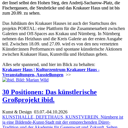
der Insel selbst den Hohen Steg, den Andreij-Sacharow-Platz, die
Fischergassen, die Steubrücke und das Krakauer Haus und ist bis
zum 20.09. zu sehen.
Das Jubiläum des Krakauer Hauses ist auch der Startschuss des
projekts PORTAL: eine Plattform für die Zusammenarbeit zwischen
Galerien und Off-Spaces aus Krakau und Nürnberg. In Nürnberg
nehmen das Heizhaus und die Kreis Galerie an der ersten Ausgabe
teil. Zwischen 18.09. und 27.09. wird es von den neu vernetzten
Künstler:innen Performances und spontane künstlerische Aktionen
zwischen Krakauer Haus, Kunstvilla und Heizhaus geben.
Alles sehr spannend, und hier im Blick zu behalten:
Krakauer Haus | Kulturzentrum Krakauer Haus -
Veranstaltungen, Ausstellungen
>>
30 Positionen: Das künstlerische
Großprojekt ibid.
Kunst & Design
03.07.-04.10.2026
KUNSTHALLE, DEFETHAUS, KUNSTVEREIN. Nürnberg ist
ja eine Bildende-Kunst-Stadt mit der entsprechenden Dürer-
Tradition und der Akademie für Gegenwart und Zukunft. Selten