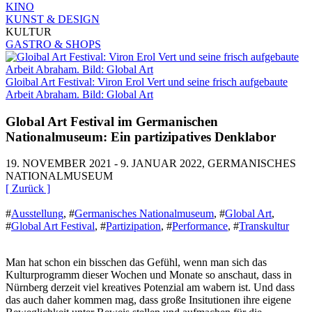
KINO
KUNST & DESIGN
KULTUR
GASTRO & SHOPS
Gloibal Art Festival: Viron Erol Vert und seine frisch aufgebaute
Arbeit Abraham. Bild: Global Art
Global Art Festival im Germanischen
Nationalmuseum: Ein partizipatives Denklabor
19. NOVEMBER 2021 - 9. JANUAR 2022, GERMANISCHES
NATIONALMUSEUM
[ Zurück ]
#
Ausstellung
,
#
Germanisches Nationalmuseum
,
#
Global Art
,
#
Global Art Festival
,
#
Partizipation
,
#
Performance
,
#
Transkultur
Man hat schon ein bisschen das Gefühl, wenn man sich das
Kulturprogramm dieser Wochen und Monate so anschaut, dass in
Nürnberg derzeit viel kreatives Potenzial am wabern ist. Und dass
das auch daher kommen mag, dass große Insitutionen ihre eigene