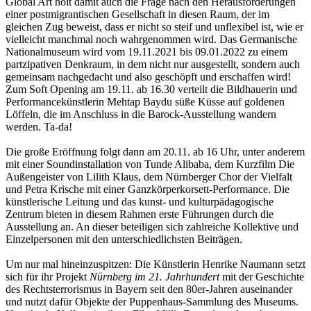
Global Art holt damit auch die Frage nach den Herausforderungen
einer postmigrantischen Gesellschaft in diesen Raum, der im
gleichen Zug beweist, dass er nicht so steif und unflexibel ist, wie er
vielleicht manchmal noch wahrgenommen wird. Das Germanische
Nationalmuseum wird vom 19.11.2021 bis 09.01.2022 zu einem
partzipativen Denkraum, in dem nicht nur ausgestellt, sondern auch
gemeinsam nachgedacht und also geschöpft und erschaffen wird!
Zum Soft Opening am 19.11. ab 16.30 verteilt die Bildhauerin und
Performancekünstlerin Mehtap Baydu süße Küsse auf goldenen
Löffeln, die im Anschluss in die Barock-Ausstellung wandern
werden. Ta-da!
Die große Eröffnung folgt dann am 20.11. ab 16 Uhr, unter anderem
mit einer Soundinstallation von Tunde Alibaba, dem Kurzfilm Die
Außengeister von Lilith Klaus, dem Nürnberger Chor der Vielfalt
und Petra Krische mit einer Ganzkörperkorsett-Performance. Die
künstlerische Leitung und das kunst- und kulturpädagogische
Zentrum bieten in diesem Rahmen erste Führungen durch die
Ausstellung an. An dieser beteiligen sich zahlreiche Kollektive und
Einzelpersonen mit den unterschiedlichsten Beiträgen.
Um nur mal hineinzuspitzen: Die Künstlerin Henrike Naumann setzt
sich für ihr Projekt
Nürnberg im 21. Jahrhundert
mit der Geschichte
des Rechtsterrorismus in Bayern seit den 80er-Jahren auseinander
und nutzt dafür Objekte der Puppenhaus-Sammlung des Museums.