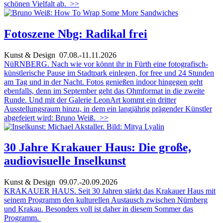
schönen Vielfalt ab.
>>
Fotoszene Nbg: Radikal frei
Kunst & Design
07.08.-11.11.2026
NüRNBERG. Nach wie vor könnt ihr in Fürth eine fotografisch-
künstlerische Pause im Stadtpark einlegen, for free und 24 Stunden
am Tag und in der Nacht. Fotos genießen indoor hingegen geht
ebenfalls, denn im September geht das Ohmformat in die zweite
Runde. Und mit der Galerie LeonArt kommt ein dritter
Ausstellungsraum hinzu, in dem ein langjährig prägender Künstler
abgefeiert wird: Bruno Weiß.
>>
30 Jahre Krakauer Haus: Die große,
audiovisuelle Inselkunst
Kunst & Design
09.07.-20.09.2026
KRAKAUER HAUS. Seit 30 Jahren stärkt das Krakauer Haus mit
seinem Programm den kulturellen Austausch zwischen Nürnberg
und Krakau. Besonders voll ist daher in diesem Sommer das
Programm.