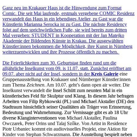
Ganz neu im Krakauer Haus ist die Hinwendung zum Format
Comic. Die seit Mai laufende, erstmals vergebene COMIC Residenz
verwandelt das Haus in ein lebendiges Atelier, zu Gast war die
Künstlerin Marianna Serocka ist zu Gast. Die nächste Residency
folgt auf dem sprichwörtlichen Fuße, sie wird bereits zum dritten
Mal vergeben: STUDENT in Kooperation mit der Jan Matejko
Akademie der Bildenden Künste in Krakau. Die ausgewählten
Künstler:innen bekommen die Möglichkeit, ihre Kunst in Nürnberg
weiterzuentwicklen und ihre Prozesse öffentlich zu machen.
Die Feierlichkeiten zum 30. Geburtstag finden rund um die
alljährliche Inselkunst vom 09. is 11.07. statt. Zunächst eröffnet am
09.07. aber nicht auf der Insel, sondern in der
Kreis Galerie
eine
Gruppenausstellung von Krakauer und Nürnberger Künstler:innen
zum Thema
Zeichnen
. Am 10.07. geht’s dann open air weiter. Die
Inselkunst verwandelt die
Insel Schütt zum neunten Mal in ein
künstlerisches Feld für Skulptur und Klang. In diesem Jahr befragen
Arbeiten von Filip Rybkowski (PL) und Michael Akstaller (DE) den
Stadtraum hinsichtlich seiner Qualitäten als Träger von Erinnerung,
Bedeutung und Wahrnehmung. Zur Vernissage gibt es ab 18 Uhr
diverse Klanginterventionen von
Michael Akstaller, Paulina
Owczarek, Peter Orins und Talaj Szőke. Von Artist in Residence
Piotr Urbaniec kommt ein audiovisuelles Projekt, eine Aktion für
Kinder von Stephan Schwarzmann.
Die Ausstellung bespielt neben