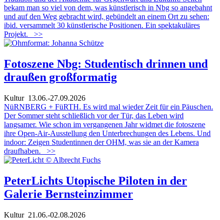
bekam man so viel von dem, was künstlerisch in Nbg so angebahnt
und auf den Weg gebracht wird, gebündelt an einem Ort zu sehen:
ibid. versammelt 30 künstlerische Positionen. Ein spektakuläres
Projekt.
>>
Fotoszene Nbg: Studentisch drinnen und
draußen großformatig
Kultur
13.06.-27.09.2026
NüRNBERG + FüRTH. Es wird mal wieder Zeit für ein Päuschen.
Der Sommer steht schließlich vor der Tür, das Leben wird
langsamer. Wie schon im vergangenen Jahr widmet die fotoszene
ihre Open-Air-Ausstellung den Unterbrechungen des Lebens. Und
indoor: Zeigen Studentinnen der OHM, was sie an der Kamera
draufhaben.
>>
PeterLichts Utopische Piloten in der
Galerie Bernsteinzimmer
Kultur
21.06.-02.08.2026