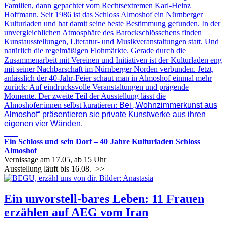
Familien, dann gepachtet vom Rechtsextremen Karl-Heinz
Hoffmann. Seit 1986 ist das Schloss Almoshof ein Nürnberger
Kulturladen und hat damit seine beste Bestimmung gefunden. In der
unvergleichlichen Atmosphäre des Barockschlösschens finden
Kunstausstellungen, Literatur- und Musikveranstaltungen statt. Und
natürlich die regelmäßigen Flohmärkte. Gerade durch die
Zusammenarbeit mit Vereinen und Initiativen ist der Kulturladen eng
mit seiner Nachbarschaft im Nürnberger Norden verbunden. Jetzt,
anlässlich der 40-Jahr-Feier schaut man in Almoshof einmal mehr
zurück: Auf eindrucksvolle Veranstaltungen und prägende
Momente. Der zweite Teil der Ausstellung lässt die
Almoshofer:innen selbst kuratieren:
Bei „Wohnzimmerkunst aus
Almoshof“ präsentieren sie private Kunstwerke aus ihren
eigenen vier Wänden.
___
Ein Schloss und sein Dorf – 40 Jahre Kulturladen Schloss
Almoshof
Vernissage am 17.05, ab 15 Uhr
Ausstellung läuft bis 16.08.
>>
Ein unvorstell-bares Leben: 11 Frauen
erzählen auf AEG vom Iran