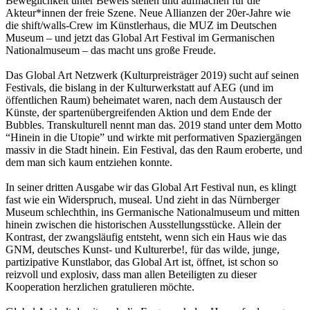
Beweglichkeit unter Beweis stellen und aufmachen für die
Akteur*innen der freie Szene. Neue Allianzen der 20er-Jahre wie
die shift/walls-Crew im Künstlerhaus, die MUZ im Deutschen
Museum – und jetzt das Global Art Festival im Germanischen
Nationalmuseum – das macht uns große Freude.
Das Global Art Netzwerk (Kulturpreisträger 2019) sucht auf seinen
Festivals, die bislang in der Kulturwerkstatt auf AEG (und im
öffentlichen Raum) beheimatet waren, nach dem Austausch der
Künste, der spartenübergreifenden Aktion und dem Ende der
Bubbles. Transkulturell nennt man das. 2019 stand unter dem Motto
“Hinein in die Utopie” und wirkte mit performativen Spaziergängen
massiv in die Stadt hinein. Ein Festival, das den Raum eroberte, und
dem man sich kaum entziehen konnte.
In seiner dritten Ausgabe wir das Global Art Festival nun, es klingt
fast wie ein Widerspruch, museal. Und zieht in das Nürnberger
Museum schlechthin, ins Germanische Nationalmuseum und mitten
hinein zwischen die historischen Ausstellungsstücke. Allein der
Kontrast, der zwangsläufig entsteht, wenn sich ein Haus wie das
GNM, deutsches Kunst- und Kulturerbe!, für das wilde, junge,
partizipative Kunstlabor, das Global Art ist, öffnet, ist schon so
reizvoll und explosiv, dass man allen Beteiligten zu dieser
Kooperation herzlichen gratulieren möchte.