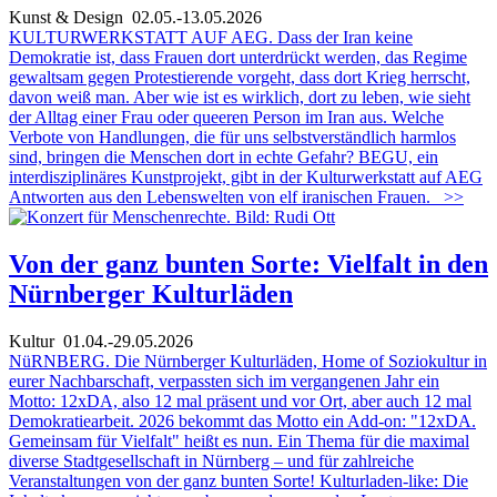
Kunst & Design
02.05.-13.05.2026
KULTURWERKSTATT AUF AEG. Dass der Iran keine
Demokratie ist, dass Frauen dort unterdrückt werden, das Regime
gewaltsam gegen Protestierende vorgeht, dass dort Krieg herrscht,
davon weiß man. Aber wie ist es wirklich, dort zu leben, wie sieht
der Alltag einer Frau oder queeren Person im Iran aus. Welche
Verbote von Handlungen, die für uns selbstverständlich harmlos
sind, bringen die Menschen dort in echte Gefahr? BEGU, ein
interdisziplinäres Kunstprojekt, gibt in der Kulturwerkstatt auf AEG
Antworten aus den Lebenswelten von elf iranischen Frauen.
>>
Von der ganz bunten Sorte: Vielfalt in den
Nürnberger Kulturläden
Kultur
01.04.-29.05.2026
NüRNBERG. Die Nürnberger Kulturläden, Home of Soziokultur in
eurer Nachbarschaft, verpassten sich im vergangenen Jahr ein
Motto: 12xDA, also 12 mal präsent und vor Ort, aber auch 12 mal
Demokratiearbeit. 2026 bekommt das Motto ein Add-on: "12xDA.
Gemeinsam für Vielfalt" heißt es nun. Ein Thema für die maximal
diverse Stadtgesellschaft in Nürnberg – und für zahlreiche
Veranstaltungen von der ganz bunten Sorte! Kulturladen-like: Die