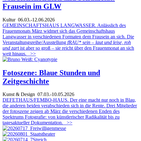
Frausein im GLW
Kultur
06.03.-12.06.2026
GEMEINSCHAFTSHAUS LANGWASSER. Anlässlich des
Frauenmonats März widmet sich das Gemeinschaftshaus
Langwasser in verschiedenen Formaten dem Frausein an sich. Die
Veranstaltungsreihe/Ausstellung
fRAU* sein – laut und leise, roh
und zart
ist aber so groß – sie reicht über den Frauenmonat an sich
weit hinaus.
>>
Fotoszene: Blaue Stunden und
Zeitgeschichte
Kunst & Design
07.03.-10.05.2026
DEFETHAUS/FEMBO-HAUS. Der eine macht nur noch in Blau,
die anderen beiden verabschieden sich in die Rente. Drei Mitglieder
der fotoszene zeigen ab März die verschiedenen Enden des
Spektrums Fotografie: von künstlerischer Radikalität bis zu
tagesaktueller Dokumentation.
>>