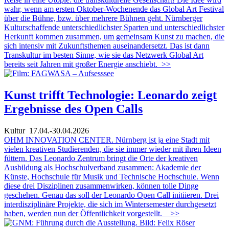
wahr, wenn am ersten Oktober-Wochenende das Global Art Festival
über die Bühne, bzw. über mehrere Bühnen geht. Nürnberger
Kulturschaffende unterschiedlichster Sparten und unterschiedlichster
Herkunft kommen zusammen, um gemeinsam Kunst zu machen, die
sich intensiv mit Zukunftsthemen auseinandersetzt. Das ist dann
Transkultur im besten Sinne, wie sie das Netzwerk Global Art
bereits seit Jahren mit großer Energie anschiebt.
>>
Kunst trifft Technologie: Leonardo zeigt
Ergebnisse des Open Calls
Kultur
17.04.-30.04.2026
OHM INNOVATION CENTER. Nürnberg ist ja eine Stadt mit
vielen kreativen Studierenden, die sie immer wieder mit ihren Ideen
füttern. Das Leonardo Zentrum bringt die Orte der kreativen
Ausbildung als Hochschulverband zusammen: Akademie der
Künste, Hochschule für Musik und Technische Hochschule. Wenn
diese drei Disziplinen zusammenwirken, können tolle Dinge
geschehen. Genau das soll der Leonardo Open Call initiieren. Drei
interdisziplinäre Projekte, die sich im Wintersemester durchgesetzt
haben, werden nun der Öffentlichkeit vorgestellt.
>>