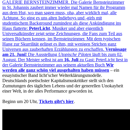
GALERIE BERNSTEINZIMMER. Die Galerie Bernsteinzimmer
in St. Johannis zaubert immer wieder mal Namen für ihr Programm
aus dem Hut, wo man sagen muss, oha, aber wirklich mal, alle
Achtung. So ging es uns alten Indieboys und -girls mit
studentischem Background zumindest als diese Ankündigung ins
Haus flatterte:
PeterLicht
, Musiker und aber eigentlich
Universalkünstler zeigt seine Zeichnungen, die Fans zum Teil aus
seinen Büchern kennen, im Bernsteinzimmer. Mit dem typischen
Hang zur Skurrilität gelingt es ihm, mit wenigen Strichen ganz
Universen aus zauberhaften Erzählungen zu erschaffen.
Vernissage
am 21. Juni!
Die Ausstellung
Utopische Piloten
läuft bis zum 02.
August.
Der Meister selbst ist am
16. Juli
zu Gast: PeterLicht liest in
der Galerie Bernsteinzimmer aus seinem aktuellen Buch
Wir
werden alle ganz schön viel ausgehalten haben müssen
– ein
essayistischer Band licht’scher Welterklärungsmodelle.
Deutschlands poetischster Kapitalismuskritiker stellt sich den
Zumutungen des täglichen Lebens und der generellen Unokayheit
einer Welt, in der alles Performance geworden ist.
Beginn um 20 Uhr,
Tickets gibt’s hier
.