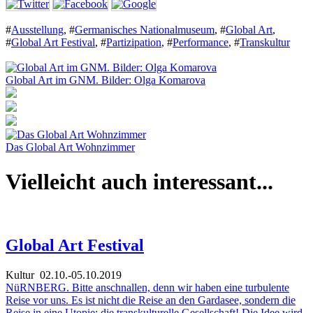
#
Ausstellung
,
#
Germanisches Nationalmuseum
,
#
Global Art
,
#
Global Art Festival
,
#
Partizipation
,
#
Performance
,
#
Transkultur
Global Art im GNM. Bilder: Olga Komarova
Das Global Art Wohnzimmer
Vielleicht auch interessant...
Global Art Festival
Kultur
02.10.-05.10.2019
NüRNBERG. Bitte anschnallen, denn wir haben eine turbulente
Reise vor uns. Es ist nicht die Reise an den Gardasee, sondern die
Reise in eine Utopie: die transkulturelle Gesellschaft! Die Idee wird