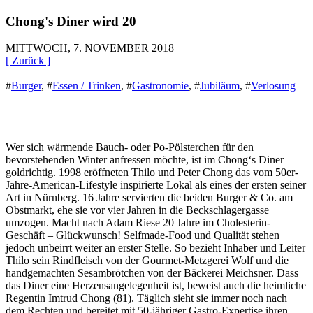
Chong's Diner wird 20
MITTWOCH, 7. NOVEMBER 2018
[ Zurück ]
#
Burger
,
#
Essen / Trinken
,
#
Gastronomie
,
#
Jubiläum
,
#
Verlosung
Wer sich wärmende Bauch- oder Po-Pölsterchen für den
bevorstehenden Winter anfressen möchte, ist im Chong‘s Diner
goldrichtig. 1998 eröffneten Thilo und Peter Chong das vom 50er-
Jahre-American-Lifestyle inspirierte Lokal als eines der ersten seiner
Art in Nürnberg. 16 Jahre servierten die beiden Burger & Co. am
Obstmarkt, ehe sie vor vier Jahren in die Beckschlagergasse
umzogen. Macht nach Adam Riese 20 Jahre im Cholesterin-
Geschäft – Glückwunsch! Selfmade-Food und Qualität stehen
jedoch unbeirrt weiter an erster Stelle. So bezieht Inhaber und Leiter
Thilo sein Rindfleisch von der Gourmet-Metzgerei Wolf und die
handgemachten Sesambrötchen von der Bäckerei Meichsner. Dass
das Diner eine Herzensangelegenheit ist, beweist auch die heimliche
Regentin Imtrud Chong (81). Täglich sieht sie immer noch nach
dem Rechten und bereitet mit 50-jähriger Gastro-Expertise ihren