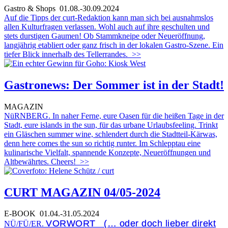
Gastro & Shops
01.08.-30.09.2024
Auf die Tipps der curt-Redaktion kann man sich bei ausnahmslos
allen Kulturfragen verlassen. Wohl auch auf ihre geschulten und
stets durstigen Gaumen! Ob Stammkneipe oder Neueröffnung,
langjährig etabliert oder ganz frisch in der lokalen Gastro-Szene. Ein
tiefer Blick innerhalb des Tellerrandes.
>>
Gastronews: Der Sommer ist in der Stadt!
MAGAZIN
NüRNBERG. In naher Ferne, eure Oasen für die heißen Tage in der
Stadt, eure islands in the sun, für das urbane Urlaubsfeeling. Trinkt
ein Gläschen summer wine, schlendert durch die Stadtteil-Kärwas,
denn here comes the sun so richtig runter. Im Schlepptau eine
kulinarische Vielfalt, spannende Konzepte, Neueröffnungen und
Altbewährtes. Cheers!
>>
CURT MAGAZIN 04/05-2024
E-BOOK
01.04.-31.05.2024
VORWORT (… oder doch lieber direkt
NÜ/FÜ/ER.