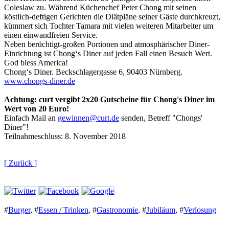
Coleslaw zu. Während Küchenchef Peter Chong mit seinen
köstlich-deftigen Gerichten die Diätpläne seiner Gäste durchkreuzt,
kümmert sich Tochter Tamara mit vielen weiteren Mitarbeiter um
einen einwandfreien Service.
Neben berüchtigt-großen Portionen und atmosphärischer Diner-
Einrichtung ist Chong‘s Diner auf jeden Fall einen Besuch Wert.
God bless America!
Chong‘s Diner. Beckschlagergasse 6, 90403 Nürnberg.
www.chongs-diner.de
Achtung: curt vergibt 2x20 Gutscheine für Chong's Diner im
Wert von 20 Euro!
Einfach Mail an
gewinnen@curt.de
senden, Betreff "Chongs'
Diner"!
Teilnahmeschluss: 8. November 2018
[ Zurück ]
#
Burger
,
#
Essen / Trinken
,
#
Gastronomie
,
#
Jubiläum
,
#
Verlosung