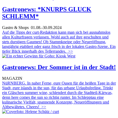
Gastronews: *KNURPS GLUCK
SCHLEMM*
Gastro & Shops
01.08.-30.09.2024
Auf die Tipps der curt-Redaktion kann man sich bei ausnahmslos
allen Kulturfragen verlassen. Wohl auch auf ihre geschulten und
stets durstigen Gaumen! Ob Stammkneipe oder Neueröffnung,
langjährig etabliert oder ganz frisch in der lokalen Gastro-Szene. Ein
tiefer Blick innerhalb des Tellerrandes.
>>
Gastronews: Der Sommer ist in der Stadt!
MAGAZIN
NüRNBERG. In naher Ferne, eure Oasen für die heißen Tage in der
Stadt, eure islands in the sun, für das urbane Urlaubsfeeling. Trinkt
ein Gläschen summer wine, schlendert durch die Stadtteil-Kärwas,
denn here comes the sun so richtig runter. Im Schlepptau eine
kulinarische Vielfalt, spannende Konzepte, Neueröffnungen und
Altbewährtes. Cheers!
>>