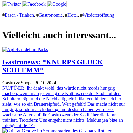
#
Essen / Trinken
,
#
Gastronomie
,
#
Hotel
,
#
Wiedereröffnung
Vielleicht auch interessant...
Gastronews: *KNURPS GLUCK
SCHLEMM*
Gastro & Shops
30.10.2024
NÜ/FÜ/ER. Ihr denkt wohl, das würde nicht mords hungrig
machen, wenn man jeden tag die Kulturszene der Stadt auf den
Schultern trägt und die Nachhaltigkeitsinitiativen hinter sich her
zieht, wie so ein Brauereipferd. Weit gefehlt! Das macht nicht nur
hungrig, sondern auch durstig und deshalb haben wir dieses
wachsame Auge auf die Gastroszene der Stadt über die Jahre
trainiert. Trotzdem: Uns entgeht nicht nichts, Meldungen bitte an
info@curt.de
>>