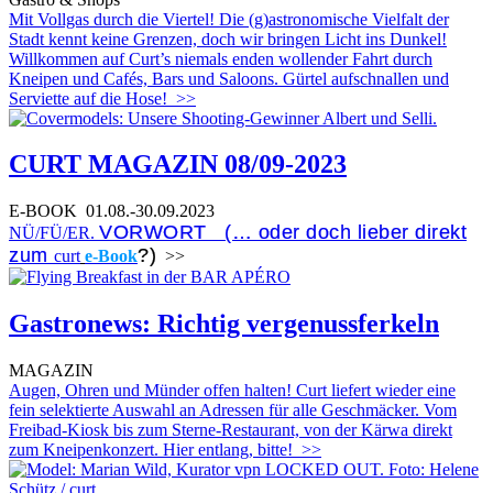
Mit Vollgas durch die Viertel! Die (g)astronomische Vielfalt der
Stadt kennt keine Grenzen, doch wir bringen Licht ins Dunkel!
Willkommen auf Curt’s niemals enden wollender Fahrt durch
Kneipen und Cafés, Bars und Saloons. Gürtel aufschnallen und
Serviette auf die Hose!
>>
CURT MAGAZIN 08/09-2023
E-BOOK
01.08.-30.09.2023
VORWORT (… oder doch lieber direkt
NÜ/FÜ/ER.
zum
?)
curt
e-Book
>>
Gastronews: Richtig vergenussferkeln
MAGAZIN
Augen, Ohren und Münder offen halten! Curt liefert wieder eine
fein selektierte Auswahl an Adressen für alle Geschmäcker. Vom
Freibad-Kiosk bis zum Sterne-Restaurant, von der Kärwa direkt
zum Kneipenkonzert. Hier entlang, bitte!
>>