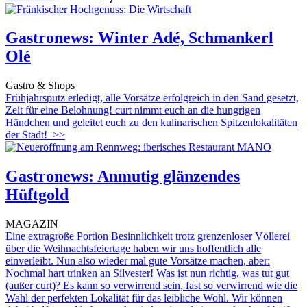
Gastronews: Winter Adé, Schmankerl
Olé
Gastro & Shops
Frühjahrsputz erledigt, alle Vorsätze erfolgreich in den Sand gesetzt,
Zeit für eine Belohnung! curt nimmt euch an die hungrigen
Händchen und geleitet euch zu den kulinarischen Spitzenlokalitäten
der Stadt!
>>
Gastronews: Anmutig glänzendes
Hüftgold
MAGAZIN
Eine extragroße Portion Besinnlichkeit trotz grenzenloser Völlerei
über die Weihnachtsfeiertage haben wir uns hoffentlich alle
einverleibt. Nun also wieder mal gute Vorsätze machen, aber:
Nochmal hart trinken an Silvester! Was ist nun richtig, was tut gut
(außer curt)? Es kann so verwirrend sein, fast so verwirrend wie die
Wahl der perfekten Lokalität für das leibliche Wohl. Wir können