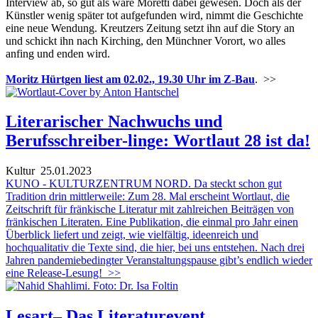
Interview ab, so gut als wäre Moretti dabei gewesen. Doch als der
Künstler wenig später tot aufgefunden wird, nimmt die Geschichte
eine neue Wendung. Kreutzers Zeitung setzt ihn auf die Story an
und schickt ihn nach Kirching, den Münchner Vorort, wo alles
anfing und enden wird.
Moritz Hürtgen liest am 02.02., 19.30 Uhr im Z-Bau
.
>>
Literarischer Nachwuchs und
Berufsschreiber-linge: Wortlaut 28 ist da!
Kultur
25.01.2023
KUNO - KULTURZENTRUM NORD. Da steckt schon gut
Tradition drin mittlerweile: Zum 28. Mal erscheint Wortlaut, die
Zeitschrift für fränkische Literatur mit zahlreichen Beiträgen von
fränkischen Literaten. Eine Publikation, die einmal pro Jahr einen
Überblick liefert und zeigt, wie vielfältig, ideenreich und
hochqualitativ die Texte sind, die hier, bei uns entstehen. Nach drei
Jahren pandemiebedingter Veranstaltungspause gibt’s endlich wieder
eine Release-Lesung!
>>
Lesart– Das Literaturevent