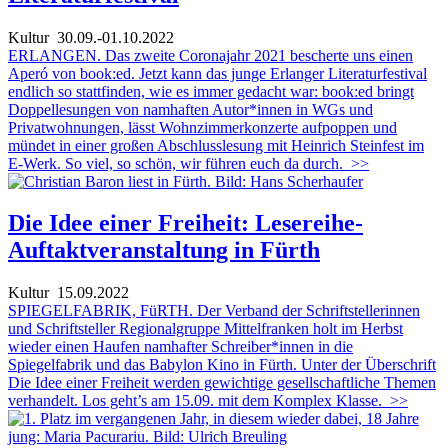
Kultur
30.09.-01.10.2022
ERLANGEN. Das zweite Coronajahr 2021 bescherte uns einen
Aperó von book:ed. Jetzt kann das junge Erlanger Literaturfestival
endlich so stattfinden, wie es immer gedacht war: book:ed bringt
Doppellesungen von namhaften Autor*innen in WGs und
Privatwohnungen, lässt Wohnzimmerkonzerte aufpoppen und
mündet in einer großen Abschlusslesung mit Heinrich Steinfest im
E-Werk. So viel, so schön, wir führen euch da durch.
>>
Die Idee einer Freiheit: Lesereihe-
Auftaktveranstaltung in Fürth
Kultur
15.09.2022
SPIEGELFABRIK, FüRTH. Der Verband der Schriftstellerinnen
und Schriftsteller Regionalgruppe Mittelfranken holt im Herbst
wieder einen Haufen namhafter Schreiber*innen in die
Spiegelfabrik und das Babylon Kino in Fürth. Unter der Überschrift
Die Idee einer Freiheit werden gewichtige gesellschaftliche Themen
verhandelt. Los geht’s am 15.09. mit dem Komplex Klasse.
>>