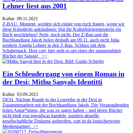
Lehner liest aus 2001
Kultur
09.11.2021
Z-BAU. Moment, werden sich einige von euch fragen, wenn wir
diese Künstlerin ankündigen: Hat die Kulturbürgermeisterin ein
Buch geschrieben? Nein, noch nicht. Der Z-Bau und die
Buchhandlung Jakob holen deshalb am 09.11. auch nicht Julia,
sondern Angela Lehner in den Z-Bau. Schluss mit dem
Schabernack, Herr curt, hier geht es um eines der spannendsten
Bücher der Saison!
>>
Ein Schleudergang von einem Roman in
der Desi: Mithu Sanyals Identitti
Kultur
03.09.2021
DESI. Nächste Runde in der Lesereihe in der Desi in
Zusammenarbeit mit der Buchhandlung Jakob. Die Veranstaltenden
holen Autor*innen, die was zu sagen haben – und deren Bücher
nicht bloß von irgendwas handeln, sondern aktuelle,
gesellschaftliche Diskurse aufgreifen. curt ist da logischerweise
Medienpartner.
>>