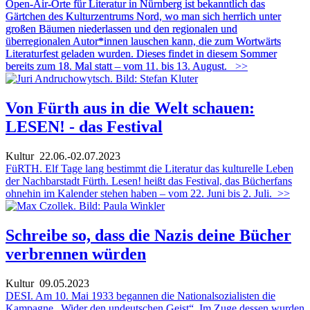
Open-Air-Orte für Literatur in Nürnberg ist bekanntlich das
Gärtchen des Kulturzentrums Nord, wo man sich herrlich unter
großen Bäumen niederlassen und den regionalen und
überregionalen Autor*innen lauschen kann, die zum Wortwärts
Literaturfest geladen wurden. Dieses findet in diesem Sommer
bereits zum 18. Mal statt – vom 11. bis 13. August.
>>
Von Fürth aus in die Welt schauen:
LESEN! - das Festival
Kultur
22.06.-02.07.2023
FüRTH. Elf Tage lang bestimmt die Literatur das kulturelle Leben
der Nachbarstadt Fürth. Lesen! heißt das Festival, das Bücherfans
ohnehin im Kalender stehen haben – vom 22. Juni bis 2. Juli.
>>
Schreibe so, dass die Nazis deine Bücher
verbrennen würden
Kultur
09.05.2023
DESI. Am 10. Mai 1933 begannen die Nationalsozialisten die
Kampagne „Wider den undeutschen Geist“. Im Zuge dessen wurden