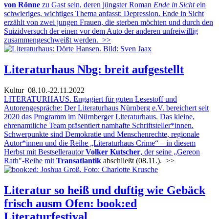
von Rönne
zu Gast sein, deren jüngster Roman
Ende in Sicht
ein
schwieriges, wichtiges Thema anfasst: Depression. Ende in Sicht
erzählt von zwei jungen Frauen, die sterben möchten und durch den
Suizidversuch der einen vor dem Auto der anderen unfreiwillig
zusammengeschweißt werden.
>>
Literaturhaus Nbg: breit aufgestellt
Kultur
08.10.-22.11.2022
LITERATURHAUS. Engagiert für guten Lesestoff und
Autorengespräche: Der Literaturhaus Nürnberg e.V. bereichert seit
2020 das Programm im Nürnberger Literaturhaus. Das kleine,
ehrenamtliche Team präsentiert namhafte Schriftsteller*innen.
Schwerpunkte sind Demokratie und Menschenrechte, regionale
Autor*innen und die Reihe „Literaturhaus Crime“ – in diesem
Herbst mit Bestsellerautor
Volker Kutscher
, der seine „Gereon
Rath"-Reihe mit
Transatlantik
abschließt (08.11.).
>>
Literatur so heiß und duftig wie Gebäck
frisch ausm Ofen: book:ed
Literaturfestival