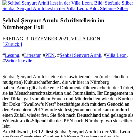
Sehbal Senyurt Arinli liest in der Villa Leon. Bild: Stefanie Silber
Şehbal Şenyurt Arınlı: Schriftstellerin im
Nürnberger Exil
FREITAG, 3. DEZEMBER 2021, VILLA LEON
[ Zurück ]
#
Lesung
,
#
Literatur
,
#
PEN
,
#
Sehbal Senyurt Arinli
,
#
Villa Leon
,
#
Writer in exile
Şehbal Şenyurt Arınlı ist eine der faszinierendsten (und sicherlich
mutigsten) Kulturschaffenden, die wir hier in Nürnberg
haben.
Arınlı gilt als die erste Dokumentarfilmemacherin der Türkei,
sie ist Menschenrechtsaktivistin und Journalistin. Ihr Engagement in
der Türkei galt vor allem Frauen und Minderheiten wie den Kurden.
Ihr Doku “Swallow’s Nest” beschäftigte sich mit dem Genozid an
den Armeniern. 2017 wurde sie festgenommen und kam nur durch
einen Zufall wieder frei. Sie floh nach Deutschland und gelangte als
Writer-in-exile-Stipendiatin des PEN nach Nürnberg, wo sie seither
lebt.
Am Mittwoch, 03.12. liest Şehbal Şenyurt Arınlı in der Villa Leon