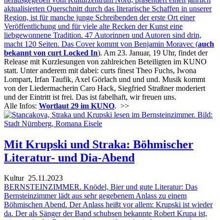
aktualisierten Querschnitt durch das literarische Schaffen in unserer
Region, ist für manche junge Schreibenden der erste Ort einer
Veröffentlichung und für viele alte Recken der Kunst eine
liebgewonnene Tradition. 47 Autorinnen und Autoren sind drin,
macht 120 Seiten. Das Cover kommt von Benjamin Moravec (
auch
bekannt von curt Locked In
). Am 23. Januar, 19 Uhr, findet der
Release mit Kurzlesungen von zahlreichen Beteiligten im KUNO
statt. Unter anderem mit dabei: curts finest Theo Fuchs, Iwona
Lompart, Irfan Taufik, Axel Görlach und und und. Musik kommt
von der Liedermacherin Caro Hack, Siegfried Straßner moderiert
und der Eintritt ist frei. Das ist fabelhaft, wir freuen uns.
Alle Infos:
Wortlaut 29 im KUNO
.
>>
Mit Krupski und Straka: Böhmischer
Literatur- und Dia-Abend
Kultur
25.11.2023
BERNSTEINZIMMER. Knödel, Bier und gute Literatur: Das
Bernsteinzimmer lädt aus sehr gegebenem Anlass zu einem
Böhmischen Abend. Der Anlass heißt vor allem: Krupski ist wieder
da. Der als Sänger der Band schubsen bekannte Robert Krupa ist,