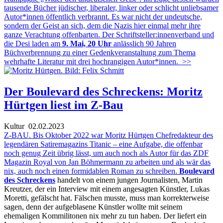
tausende Bücher jüdischer, liberaler, linker oder schlicht unliebsamer
Autor*innen öffentlich verbrannt. Es war nicht der undeutsche,
sondern der Geist an sich, dem die Nazis hier einmal mehr ihre
ganze Verachtung offenbarten. Der Schriftsteller:innenverband und
die Desi laden am
9. Mai, 20 Uhr
anlässlich 90 Jahren
Büchverbrennung zu einer Gedenkveranstaltung zum Thema
wehrhafte Literatur mit drei hochrangigen Autor*innen.
>>
Der Boulevard des Schreckens: Moritz
Hürtgen liest im Z-Bau
Kultur
02.02.2023
Z-BAU. Bis Oktober 2022 war Moritz Hürtgen Chefredakteur des
legendären Satiremagazins Titanic – eine Aufgabe, die offenbar
noch genug Zeit übrig lässt, um auch noch als Autor für das ZDF
Magazin Royal von Jan Böhmermann zu arbeiten und als wär das
nix, auch noch einen formidablen Roman zu schreiben.
Boulevard
des Schreckens
handelt von einem jungen Journalisten, Martin
Kreutzer, der ein Interview mit einem angesagten Künstler, Lukas
Moretti, gefälscht hat. Fälschen musste, muss man korrekterweise
sagen, denn der aufgeblasene Künstler wollte mit seinem
ehemaligen Kommilitonen nix mehr zu tun haben. Der liefert ein