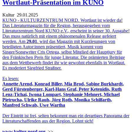
Wortlaut-Präsentation im KUNO
Kultur
29.01.2025
KUNO - KULTURZENTRUM NORD. Wortlaut ist wieder da!
Das Literaturmagazin für die Region, herausgegeben vom
Literaturzentrum Nord KUNO e.V., erscheint in seiner 30. Ausgabe!
Das muss natürlich mit einem phänomenalen Release gefeiert
werden. Am
29.01
. wird das Magazin mit Kurzlesungen von
beteiligten Autor:innen präsentiert, Musik kommt vom
Singer/Songwriter Cris Ortega, selbst Mitglied der Hauptjury für
den Fränkischen Preis für junge Literatur. Die prämierten Beiträge
aus dem Wettbewerb findet ihr wie gewohnt ebenfalls in Wortlaut.
Es moderiert Siegfried Straßner.
Es lesen:
Annette Arend, Konrad Biller, Mia Brod, Sabine Burkhardt,
Gerd Fürstenberger, Karl-Hans Graf, Peter Ketenidis, Ruth
Lenz-Tichai, Iwona Lompart, Stephanie Mehnert, Michael
Pietrucha, Ulrike Rauh, Jörg Roth, Monika Schilfarth,
Manfred Schwab, Uwe Wartha
Der Eintritt ist frei, selten bekommt man ein derartiges Panorama der
Literaturschaffenden aus der Region. Lohnt sich!
www.kultur-nord.org
>>