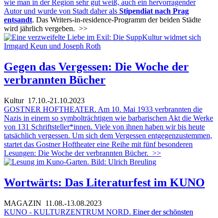
wie man in der Region sehr gut weiß, auch ein hervorragender
Autor und wurde von Stadt daher als
Stipendiat nach Prag
entsandt
. Das Writers-in-residence-Programm der beiden Städte
wird jährlich vergeben.
>>
Gegen das Vergessen: Die Woche der
verbrannten Bücher
Kultur
17.10.-21.10.2023
GOSTNER HOFTHEATER. Am 10. Mai 1933 verbrannten die
Nazis in einem so symbolträchtigen wie barbarischen Akt die Werke
von 131 Schriftsteller*innen. Viele von ihnen haben wir bis heute
tatsächlich vergessen. Um sich dem Vergessen entgegenzustemmen,
startet das Gostner Hoftheater eine Reihe mit fünf besonderen
Lesungen: Die Woche der verbrannten Bücher.
>>
Wortwärts: Das Literaturfest im KUNO
MAGAZIN
11.08.-13.08.2023
KUNO - KULTURZENTRUM NORD.
Einer der schönsten