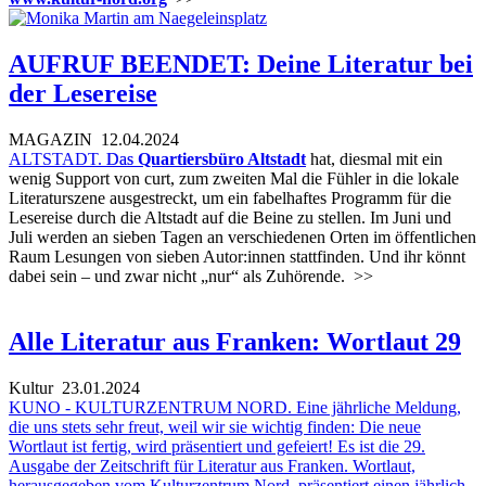
AUFRUF BEENDET: Deine Literatur bei
der Lesereise
MAGAZIN
12.04.2024
ALTSTADT.
Das
Quartiersbüro Altstadt
hat, diesmal mit ein
wenig Support von curt, zum zweiten Mal die Fühler in die lokale
Literaturszene ausgestreckt, um ein fabelhaftes Programm für die
Lesereise durch die Altstadt auf die Beine zu stellen. Im Juni und
Juli werden an sieben Tagen an verschiedenen Orten im öffentlichen
Raum Lesungen von sieben Autor:innen stattfinden. Und ihr könnt
dabei sein – und zwar nicht „nur“ als Zuhörende.
>>
Alle Literatur aus Franken: Wortlaut 29
Kultur
23.01.2024
KUNO - KULTURZENTRUM NORD. Eine jährliche Meldung,
die uns stets sehr freut, weil wir sie wichtig finden: Die neue
Wortlaut ist fertig, wird präsentiert und gefeiert! Es ist die 29.
Ausgabe der Zeitschrift für Literatur aus Franken. Wortlaut,
herausgegeben vom Kulturzentrum Nord, präsentiert einen jährlich