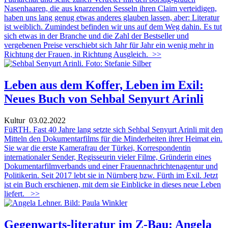
Nasenhaaren, die aus knarzenden Sesseln ihren Claim verteidigen,
haben uns lang genug etwas anderes glauben lassen, aber: Literatur
ist weiblich. Zumindest befinden wir uns auf dem Weg dahin. Es tut
sich etwas in der Branche und die Zahl der Bestseller und
vergebenen Preise verschiebt sich Jahr für Jahr ein wenig mehr in
Richtung der Frauen, in Richtung Ausgleich.
>>
Leben aus dem Koffer, Leben im Exil:
Neues Buch von Sehbal Senyurt Arinli
Kultur
03.02.2022
FüRTH. Fast 40 Jahre lang setzte sich Sehbal Senyurt Arinli mit den
Mitteln den Dokumentarfilms für die Minderheiten ihrer Heimat ein.
Sie war die erste Kamerafrau der Türkei, Korrespondentin
internationaler Sender, Regisseurin vieler Filme, Gründerin eines
Dokumentarfilmverbands und einer Frauennachrichtenagentur und
Politikerin. Seit 2017 lebt sie in Nürnberg bzw. Fürth im Exil. Jetzt
ist ein Buch erschienen, mit dem sie Einblicke in dieses neue Leben
liefert.
>>
Gegenwarts-literatur im Z-Bau: Angela