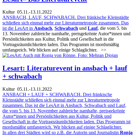
Kultur
05.11.-13.11.2022
ANSBACH, LAUF, SCHWABACH. Drei fränkische Kleinstädte
schließen sich einmal mehr zur Literaturmetropole zusammen. Das
ist die LesArt in
Ansbach
,
Schwabach
und
Lauf
, die vom 5. bis
13. November zahlreiche namhafte, preisgekrönte Autor*innen und
Persönlichkeiten aus Kultur, Politik und Gesellschaft in die
Vortragsräumlichkeiten laden. Das Programm ist mordsmäßig
umfangreich. Wir blicken auf einige Schlaglichter.
>>
Lesart: Literaturevent in ansbach + lauf
+ schwabach
Kultur
05.11.-13.11.2022
ANSBACH + LAUF + SCHWABACH. Drei fränkische
Kleinstädte schließen sich einmal mehr zur Literaturmetropole
zusammen. Das ist die LesArt in Ansbach, Schwabach und Lauf,
die vom 5. bis 13. November zahlreiche namhafte, preisgekrönte
Autor*innen und Persönlichkeiten aus Kultur, Politik und
Gesellschaft in die Vortragsräumlichkeiten laden. Das Programm ist
mordsmäßig umfangreich. Wir blicken auf einige Schlaglichter.
In allen drei Städten wird so z.B. die Autorin und Journalistin
Ronja