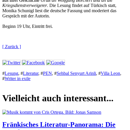
aus ihrer Geschichte
Gruß an Wolfgang Borchert und an die
Kriegsdienstverweigerer
. Die Lesung findet auf Türkisch statt,
Monika Schunigl liest die deutsche Fassung und moderiert das
Gespräch mit der Autorin.
Beginn 19 Uhr, Eintritt frei.
[ Zurück ]
#
Lesung
,
#
Literatur
,
#
PEN
,
#
Sehbal Senyurt Arinli
,
#
Villa Leon
,
#
Writer in exile
Vielleicht auch interessant...
Fränkisches Literatur-Panorama: Die