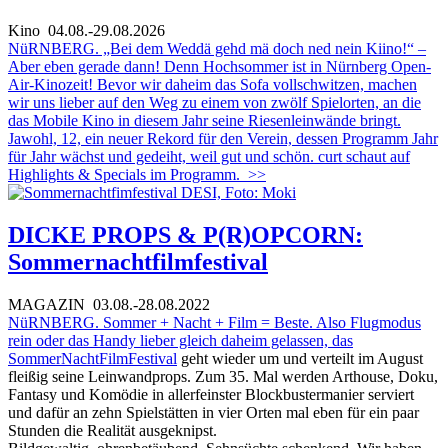
Kino
04.08.-29.08.2026
NüRNBERG. „Bei dem Weddä gehd mä doch ned nein Kiino!“ –
Aber eben gerade dann! Denn Hochsommer ist in Nürnberg Open-
Air-Kinozeit! Bevor wir daheim das Sofa vollschwitzen, machen
wir uns lieber auf den Weg zu einem von zwölf Spielorten, an die
das Mobile Kino in diesem Jahr seine Riesenleinwände bringt.
Jawohl, 12, ein neuer Rekord für den Verein, dessen Programm Jahr
für Jahr wächst und gedeiht, weil gut und schön. curt schaut auf
Highlights & Specials im Programm.
>>
DICKE PROPS & P(R)OPCORN:
Sommernachtfilmfestival
MAGAZIN
03.08.-28.08.2022
NüRNBERG. Sommer + Nacht + Film = Beste. Also Flugmodus
rein oder das Handy lieber gleich daheim gelassen, das
SommerNachtFilmFestival
geht wieder um und verteilt im August
fleißig seine Leinwandprops. Zum 35. Mal werden Arthouse, Doku,
Fantasy und Komödie in allerfeinster Blockbustermanier serviert
und dafür an zehn Spielstätten in vier Orten mal eben für ein paar
Stunden die Realität ausgeknipst.