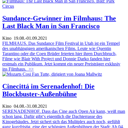
Sundance-Gewinner im Filmhaus: The
Last Black Man in San Francisco
Kino
19.08.-01.09.2021
FILMHAUS. Das Sundance Film Festival in Utah ist ein Tempel
des unabhängigen amerikanischen Films. Leute wie Quentin
Tarantino oder die Coen Brüder feierten hier ihren Durchbruch,
Filme wie Blair With Project und Donnie Darko fanden hier
erstmals ein Publikum. Jetzt kommt ein neuer Preisträger exklusiv
ins Filmhaus.
>>
Cinecittá im Serenadenhof: Die
Blockbuster-Außenbühne
Kino
04.08.-31.08.2021
SERENADENHOF. Dass das Cine auch Open Air kann, weiß man
schon lang. Dafür gibt‘s eigentlich die Dachterrasse des
Kinogebäudes. Jetzt sichert sich das Mulitplex auch noch, gefühlt
ganz kurzfristig, eine der schönsten Außenbühnen der Stadt: Ab 04.