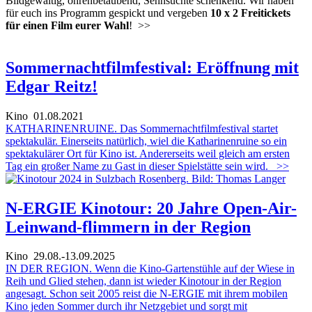
Bildgewaltig, ohrenbetäubend, Sehnsüchte schenkend. Wir haben
für euch ins Programm gespickt und vergeben
10 x 2 Freitickets
für einen Film eurer Wahl
!
>>
Sommernachtfilmfestival: Eröffnung mit
Edgar Reitz!
Kino
01.08.2021
KATHARINENRUINE. Das Sommernachtfilmfestival startet
spektakulär. Einerseits natürlich, wiel die Katharinenruine so ein
spektakulärer Ort für Kino ist. Andererseits weil gleich am ersten
Tag ein großer Name zu Gast in dieser Spielstätte sein wird.
>>
N-ERGIE Kinotour: 20 Jahre Open-Air-
Leinwand-flimmern in der Region
Kino
29.08.-13.09.2025
IN DER REGION. Wenn die Kino-Gartenstühle auf der Wiese in
Reih und Glied stehen, dann ist wieder Kinotour in der Region
angesagt. Schon seit 2005 reist die N-ERGIE mit ihrem mobilen
Kino jeden Sommer durch ihr Netzgebiet und sorgt mit