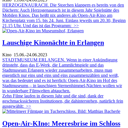
HERZOGENAURACH. Die Storchen klappern es bereits von den
Dächern: Auch Herzogenaurach ist in diesem Jahr Spielstätte des
Mobilen Kinos. Das heißt nix anderes als Open-Air-Kino am
Kirchenplatz vom 15. bis 24. Juni. Einlass jeweils um 20.30, Beginn
21.15 Uhr. Und das ist das Programm:
>>
Lauschige Kinonächte in Erlangen
Kino
15.06.-24.06.2023
STADTMUSEUM ERLANGEN. Wenn in einer Ankündigung
drinsteht, dass das E-Werk, die Lammlichtspiele und das
Stadtmuseum Erlangen wieder zusammenarbeiten, muss man
eigentlich nur eins und eins und eins zusammenzählen und weiß,
was das bedeutet und es ist herrlich: Open-Air-Kino im Hof des
Stadtmuseums – in lauschigen Sternenhimmel-Nächten wollen wir
in wunderbare Filmwelten abtauchen.
Zehn Filme laufen in diesem Jahr und die sind, dank der
geschmackssicheren Institutionen, die dahinterstehen, natürlich fein
ausgewählt:
>>
Open-Air-KIno: Meeresbrise im Schloss