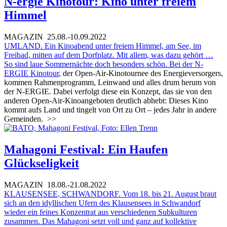
N-ergie Kinotour: Kino unter freiem
Himmel
MAGAZIN
25.08.-10.09.2022
UMLAND. Ein Kinoabend unter freiem Himmel, am See, im
Freibad, mitten auf dem Dorfplatz. Mit allem, was dazu gehört …
So sind laue Sommernächte doch besonders schön. Bei der
N-
ERGIE Kinotour
, der Open-Air-Kinotournee des Energieversorgers,
kommen Rahmenprogramm, Leinwand und alles drum herum von
der N-ERGIE. Dabei verfolgt diese ein Konzept, das sie von den
anderen Open-Air-Kinoangeboten deutlich abhebt: Dieses Kino
kommt aufs Land und tingelt von Ort zu Ort – jedes Jahr in andere
Gemeinden.
>>
Mahagoni Festival: Ein Haufen
Glückseligkeit
MAGAZIN
18.08.-21.08.2022
KLAUSENSEE, SCHWANDORF. Vom 18. bis 21. August braut
sich an den idyllischen Ufern des Klausensees in Schwandorf
wieder ein feines Konzentrat aus verschiedenen Subkulturen
zusammen. Das Mahagoni setzt voll und ganz auf kollektive