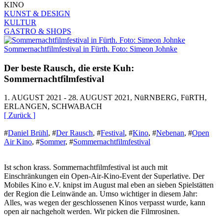
KINO
KUNST & DESIGN
KULTUR
GASTRO & SHOPS
Sommernachtfilmfestival in Fürth. Foto: Simeon Johnke
Der beste Rausch, die erste Kuh:
Sommernachtfilmfestival
1. AUGUST 2021 - 28. AUGUST 2021, NüRNBERG, FüRTH,
ERLANGEN, SCHWABACH
[ Zurück ]
#
Daniel Brühl
,
#
Der Rausch
,
#
Festival
,
#
Kino
,
#
Nebenan
,
#
Open
Air Kino
,
#
Sommer
,
#
Sommernachtfilmfestival
Ist schon krass. Sommernachtfilmfestival ist auch mit
Einschränkungen ein Open-Air-Kino-Event der Superlative. Der
Mobiles Kino e.V. knipst im August mal eben an sieben Spielstätten
der Region die Leinwände an. Umso wichtiger in diesem Jahr:
Alles, was wegen der geschlossenen Kinos verpasst wurde, kann
open air nachgeholt werden. Wir picken die Filmrosinen.