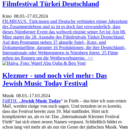
Filmfestival Türkei Deutschland
Kino
08.03.-17.03.2024
FILMHAUS. Türk:innen und Deutsche verbinden einige Jahrzehnte
des Zusammenlebens und so ist es doch fast verwunderlich, dass
dieses Nürnberger Event das weltweit einzige seiner Art ist: Am 08.
März startet die 28. Ausgabe des Filmfestivals Türkei Deutschland.
Auf dem Programm stehen 37 aktuelle Spiel-, Kurz- und
Dokumentarfilme, darunter 16 Produktionen, die ihre Deutschland-,
Internationale oder Weltpremieren in Nürnberg feiern. 25 Filme
gehen ins Rennen um die Wettbewerbspreise.
>>
Klezmer - und noch viel mehr: Das
Jewish Music Today Festival
Musik
08.03.-17.03.2024
FüRTH.
„
Jewish Music Today
“ in Fürth – das höre ich zum ersten
Mal!, werden einige von euch sagen. Und trotzdem ist es korrekt,
dass das Festival bereits zum 19. Mal stattfindet. Hört sich
komplizierter an, als es ist: Das „Internationale Klezmer Festival
Fürth“ hat sich einen neuen Namen verpasst. Schließlich bildet es
schon lang viel mehr ab als nur ein Genre der jüdischen Musik.
Vom