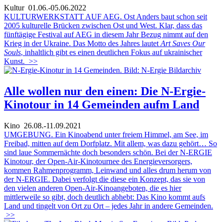
Kultur
01.06.-05.06.2022
KULTURWERKSTATT AUF AEG. Ost Anders baut schon seit
2005 kulturelle Brücken zwischen Ost und West. Klar, dass das
fünftägige Festival auf AEG in diesem Jahr Bezug nimmt auf den
Krieg in der Ukraine. Das Motto des Jahres lautet
Art Saves Our
Souls
, inhaltlich gibt es einen deutlichen Fokus auf ukrainischer
Kunst.
>>
Alle wollen nur den einen: Die N-Ergie-
Kinotour in 14 Gemeinden aufm Land
Kino
26.08.-11.09.2021
UMGEBUNG. Ein Kinoabend unter freiem Himmel, am See, im
Freibad, mitten auf dem Dorfplatz. Mit allem, was dazu gehört… So
sind laue Sommernächte doch besonders schön. Bei der N-ERGIE
Kinotour, der Open-Air-Kinotournee des Energieversorgers,
kommen Rahmenprogramm, Leinwand und alles drum herum von
der N-ERGIE. Dabei verfolgt die diese ein Konzept, das sie von
den vielen anderen Open-Air-Kinoangeboten, die es hier
mittlerweile so gibt, doch deutlich abhebt: Das Kino kommt aufs
Land und tingelt von Ort zu Ort – jedes Jahr in andere Gemeinden.
>>