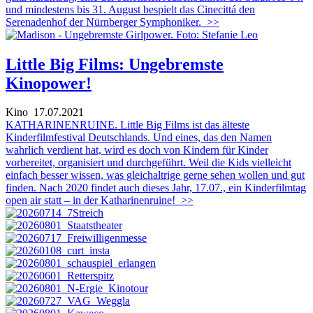
und mindestens bis 31. August bespielt das Cinecittá den
Serenadenhof der Nürnberger Symphoniker.
>>
Little Big Films: Ungebremste
Kinopower!
Kino
17.07.2021
KATHARINENRUINE. Little Big Films ist das älteste
Kinderfilmfestival Deutschlands. Und eines, das den Namen
wahrlich verdient hat, wird es doch von Kindern für Kinder
vorbereitet, organisiert und durchgeführt. Weil die Kids vielleicht
einfach besser wissen, was gleichaltrige gerne sehen wollen und gut
finden. Nach 2020 findet auch dieses Jahr, 17.07., ein Kinderfilmtag
open air statt – in der Katharinenruine!
>>