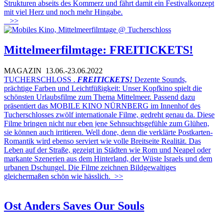
Strukturen abseits des Kommerz und fährt damit ein Festivalkonzept
mit viel Herz und noch mehr Hingabe.
>>
Mittelmeerfilmtage: FREITICKETS!
MAGAZIN
13.06.-23.06.2022
TUCHERSCHLOSS .
FREITICKETS!
Dezente Sounds,
prächtige Farben und Leichtfüßigkeit: Unser Kopfkino spielt die
schönsten Urlaubsfilme zum Thema Mittelmeer. Passend dazu
präsentiert das MOBILE KINO NÜRNBERG im Innenhof des
Tucherschlosses zwölf internationale Filme, gedreht genau da. Diese
Filme bringen nicht nur eben jene Sehnsuchtsgefühle zum Glühen,
sie können auch irritieren. Well done, denn die verklärte Postkarten-
Romantik wird ebenso serviert wie volle Breitseite Realität. Das
Leben auf der Straße, gezeigt in Städten wie Rom und Neapel oder
markante Szenerien aus dem Hinterland, der Wüste Israels und dem
urbanen Dschungel. Die Filme zeichnen Bildgewaltiges
gleichermaßen schön wie hässlich.
>>
Ost Anders Saves Our Souls