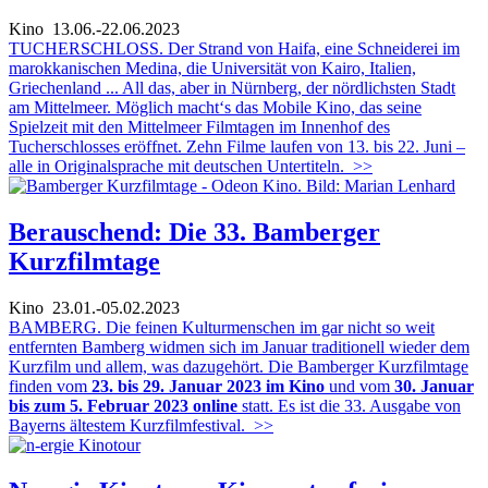
Kino
13.06.-22.06.2023
TUCHERSCHLOSS. Der Strand von Haifa, eine Schneiderei im
marokkanischen Medina, die Universität von Kairo, Italien,
Griechenland ... All das, aber in Nürnberg, der nördlichsten Stadt
am Mittelmeer. Möglich macht‘s das Mobile Kino, das seine
Spielzeit mit den Mittelmeer Filmtagen im Innenhof des
Tucherschlosses eröffnet. Zehn Filme laufen von 13. bis 22. Juni –
alle in Originalsprache mit deutschen Untertiteln.
>>
Berauschend: Die 33. Bamberger
Kurzfilmtage
Kino
23.01.-05.02.2023
BAMBERG. Die feinen Kulturmenschen im gar nicht so weit
entfernten Bamberg widmen sich im Januar traditionell wieder dem
Kurzfilm und allem, was dazugehört. Die Bamberger Kurzfilmtage
finden vom
23. bis 29. Januar 2023 im Kino
und vom
30. Januar
bis zum 5. Februar 2023 online
statt. Es ist die 33. Ausgabe von
Bayerns ältestem Kurzfilmfestival.
>>