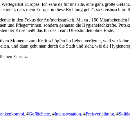
e Wertegerüst Europas. Ich sehe da für uns alle, eine ganz große Gefah
hte nicht, dass mein Europa in diese Richtung geht”, so Geisbusch im
demie in den Fokus der Aufmerksamkeit. Mit ca . 150 Mitarbeitenden ha
nnen und Pfleger*innen, sondern genauso die Hygienefachkräfte, Putzk
Zeiten der Krise heißt das für das Team Überstunden ohne Ende.
sitiven Momente zum Kraft schöpfen im Leben verlieren, weil wir keine 
eiten, und dann geht man durch die Stadt und sieht, wie die Hygienere
lichen Einsatz.
rankenkonvoi
,
#
Geflüchtete
,
#
Intensivstation
,
#
Preisverleihung
,
#
Solida