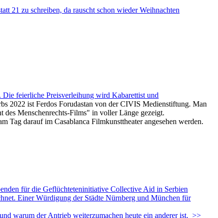
tt 21 zu schreiben, da rauscht schon wieder Weihnachten
ie feierliche Preisverleihung wird Kabarettist und
rbs 2022 ist Ferdos Forudastan von der CIVIS Medienstiftung. Man
t des Menschenrechts-Films" in voller Länge gezeigt.
m Tag darauf im Casablanca Filmkunsttheater angesehen werden.
nden für die Geflüchteteninitiative Collective Aid in Serbien
ichnet. Einer Würdigung der Städte Nürnberg und München für
– und warum der Antrieb weiterzumachen heute ein anderer ist.
>>