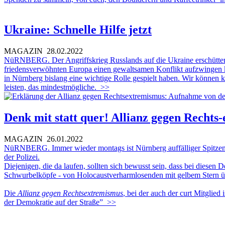
Ukraine: Schnelle Hilfe jetzt
MAGAZIN
28.02.2022
NüRNBERG. Der Angriffskrieg Russlands auf die Ukraine erschüttert au
friedensverwöhnten Europa einen gewaltsamen Konflikt aufzwingen kan
in Nürnberg bislang eine wichtige Rolle gespielt haben. Wir können k
leisten, das mindestmögliche.
>>
Denk mit statt quer! Allianz gegen Rechts
MAGAZIN
26.01.2022
NüRNBERG. Immer wieder montags ist Nürnberg auffälliger Spitzenr
der Polizei.
Diejenigen, die da laufen, sollten sich bewusst sein, dass bei dies
Schwurbelköpfe - von Holocaustverharmlosenden mit gelbem Stern ü
Die
Allianz gegen Rechtsextremismus
, bei der auch der curt Mitglied 
der Demokratie auf der Straße”
>>