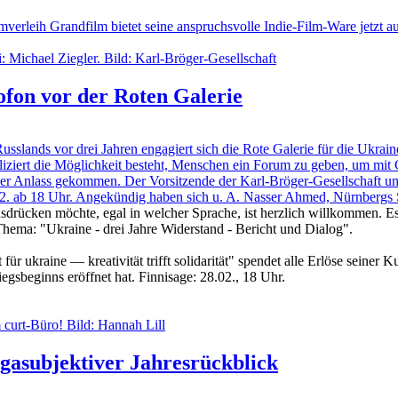
erleih Grandfilm bietet seine anspruchsvolle Indie-Film-Ware jetzt au
ofon vor der Roten Galerie
ands vor drei Jahren engagiert sich die Rote Galerie für die Ukraine
liziert die Möglichkeit besteht, Menschen ein Forum zu geben, um mit 
r Anlass gekommen. Der Vorsitzende der Karl-Bröger-Gesellschaft und 
.02. ab 18 Uhr. Angekündig haben sich u. A. Nasser Ahmed, Nürnbergs
 ausdrücken möchte, egal in welcher Sprache, ist herzlich willkommen. 
Thema: "Ukraine - drei Jahre Widerstand - Bericht und Dialog".
für ukraine — kreativität trifft solidarität" spendet alle Erlöse seiner Ku
iegsbeginns eröffnet hat. Finnisage: 28.02., 18 Uhr.
egasubjektiver Jahresrückblick