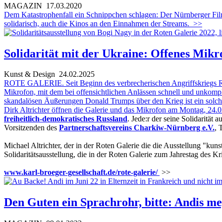
MAGAZIN
17.03.2020
Dem Katastrophenfall ein Schnippchen schlagen: Der Nürnberger Filmv
solidarisch, auch die Kinos an den Einnahmen der Streams.
>>
Solidarität mit der Ukraine: Offenes Mikr
Kunst & Design
24.02.2025
ROTE GALERIE. Seit Beginn des verbrecherischen Angriffskriegs Russl
Mikrofon, mit dem bei offensichtlichen Anlässen schnell und unkomp
skandalösen Äußerungen Donald Trumps über den Krieg ist ein solche
Dirk Altrichter öffnen die Galerie und das Mikrofon am Montag, 24
freiheitlich-demokratisches Russland
. Jede:r der seine Solidarität
Vorsitzenden des
Partnerschaftsvereins Charkiw-Nürnberg e.V.
, 
Michael Altrichter, der in der Roten Galerie die die Ausstellung "kunst 
Solidaritätsausstellung, die in der Roten Galerie zum Jahrestag des Kr
www.karl-broeger-gesellschaft.de/rote-galerie/
>>
Den Guten ein Sprachrohr, bitte: Andis m