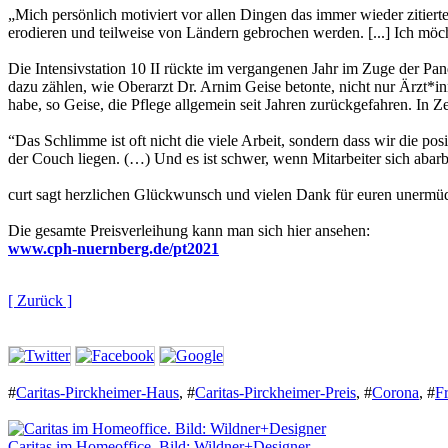
„Mich persönlich motiviert vor allen Dingen das immer wieder zitiert
erodieren und teilweise von Ländern gebrochen werden. [...] Ich möc
Die Intensivstation 10 II rückte im vergangenen Jahr im Zuge der Pan
dazu zählen, wie Oberarzt Dr. Arnim Geise betonte, nicht nur Ärzt*i
habe, so Geise, die Pflege allgemein seit Jahren zurückgefahren. In 
“Das Schlimme ist oft nicht die viele Arbeit, sondern dass wir die po
der Couch liegen. (…) Und es ist schwer, wenn Mitarbeiter sich abarb
curt sagt herzlichen Glückwunsch und vielen Dank für euren unermüd
Die gesamte Preisverleihung kann man sich hier ansehen:
www.cph-nuernberg.de/pt2021
[ Zurück ]
#
Caritas-Pirckheimer-Haus
,
#
Caritas-Pirckheimer-Preis
,
#
Corona
,
#
F
Caritas im Homeoffice. Bild: Wildner+Designer