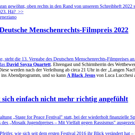
 gewöhnt, oben rechts in den Rand von unserem Schreibheft 2022 sta
023. Hä?
>>
Deutsche Menschenrechts-Filmpreis 2022
 steht die 13. Vergabe des Deutschen Menschenrechts-Filmpreises an. D
 das
David Soyza Quartett
. Ehrengast und Schirmherrin des Wettbewe
 Diese werden nach der Verleihung ab circa 21 Uhr in der „Langen Nach
ehr ins Abendprogramm, und so kann
A Black Jesus
von Luca Lucchesi a
sich einfach nicht mehr richtig angefühlt
g „Stage for Peace Festival" statt, bei der wiederholt finanzielle Spe
s des „Mosaik Jugendpreises – Mit Vielfalt gegen Rassismus" ausgeze
eifer, wie sich seit dem ersten Festival 2016 ihr Blick verändert hat 