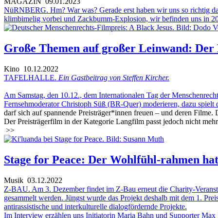
MAGAZIN
09.01.2023
NüRNBERG. Hm? War was? Gerade erst haben wir uns so richtig daran
klimbimelig vorbei und Zackbumm-Explosion, wir befinden uns in 2
Große Themen auf großer Leinwand: Der 
Kino
10.12.2022
TAFELHALLE.
Ein Gastbeitrag von Steffen Kircher.
Am Samstag, den 10.12., dem Internationalen Tag der Menschenrechte,
Fernsehmoderator Christoph Süß (BR-Quer) moderieren, dazu spielt
darf sich auf spannende Preisträger*innen freuen – und deren Filme.
Der Preisträgerfilm in der Kategorie Langfilm passt jedoch nicht m
>>
Stage for Peace: Der Wohlfühl-rahmen hat 
Musik
03.12.2022
Z-BAU. Am 3. Dezember findet im Z-Bau erneut die Charity-Veranstaltun
gesammelt werden. Jüngst wurde das Projekt deshalb mit dem 1. Prei
antirassistische und interkulturelle dialogfördernde Projekte.
Im Interview erzählen uns Initiatorin Maria Bahn und Supporter Max Pf