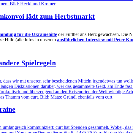
enkonvoi lädt zum Herbstmarkt
mlung für die Ukrainehilfe
der Fürther ans Herz gewachsen. Die NG
ze Hilfe (alle Infos in unserem
ausführlichen Interview mit Peter Ku
andere Spielregeln
, dass wir mit unseren sehr bescheidenen Mitteln irgendetwas tun wol
langen Diskussionen darüber, wer das gesammelte Geld, am Ende fast 2
bürokratisch und überzeugend an den Krisenorten der Welt wichtige Arbei
raine
ngreich kommuniziert: curt hat Spenden gesammelt. Wobei, das ist nic
nnen und Yogaturner*iennn dieser Stadt. 2.485,76 Euro für den Fra