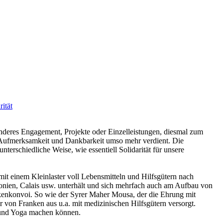
rität
sonderes Engagement, Projekte oder Einzelleistungen, diesmal zum
ere Aufmerksamkeit und Dankbarkeit umso mehr verdient. Die
erschiedliche Weise, wie essentiell Solidarität für unsere
mit einem Kleinlaster voll Lebensmitteln und Hilfsgütern nach
onien, Calais usw. unterhält und sich mehrfach auch am Aufbau von
ankenkonvoi. So wie der Syrer Maher Mousa, der die Ehrung mit
on Franken aus u.a. mit medizinischen Hilfsgütern versorgt.
t und Yoga machen können.