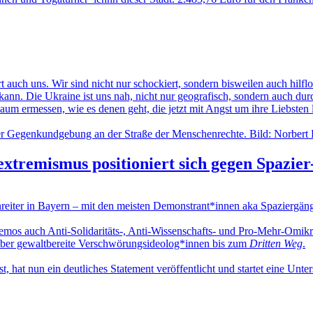
ch uns. Wir sind nicht nur schockiert, sondern bisweilen auch hilflos 
n. Die Ukraine ist uns nah, nicht nur geografisch, sondern auch durc
aum ermessen, wie es denen geht, die jetzt mit Angst um ihre Liebsten
-extremismus positioniert sich gegen Spazie
eiter in Bayern – mit den meisten Demonstrant*innen aka Spaziergän
en Demos auch Anti-Solidaritäts-, Anti-Wissenschafts- und Pro-Mehr-Omi
ber gewaltbereite Verschwörungsideolog*innen bis zum
Dritten Weg
.
ist, hat nun ein deutliches Statement veröffentlicht und startet eine Unt