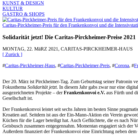
KUNST & DESIGN
KULTUR
GASTRO & SHOPS
Caritas-Pirckheimer-Preis für den Frankenkonvoi und die Intensivstat
Solidarität jetzt! Die Caritas-Pirckheimer-Preise 2021
MONTAG, 22. MäRZ 2021, CARITAS-PIRCKHEIMER-HAUS
[ Zurück ]
#
Caritas-Pirckheimer-Haus
,
#
Caritas-Pirckheimer-Preis
,
#
Corona
,
#
F
Der 20. März ist Pirckheimer-Tag. Zum Geburtstag seiner Patronin ver
Fokusthema
Solidarität jetzt
. In diesem Jahr gabs zwar nur eine digi
ausgezeichneten Projekte – der
Frankenkonvoi e.V.
aus Fürth und d
Gesellschaft ist.
Der Frankenkonvoi leistet seit sechs Jahren im besten Sinne pragmat
Kroatien auf. Seitdem ist aus der Ein-Mann-Aktion ein Verein gewor
Küchen für die Lager beteiligt hat. Auch Geflüchtete, die es nach Nü
Geisbusch zusammen entgegennahm. Momentan engagiert sich der Vere
Außerdem finanziert der Frankenkonvoi eine Einrichtung neben dem