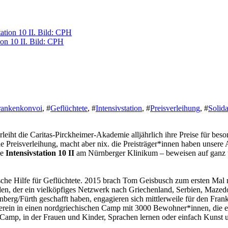
ion 10 II. Bild: CPH
rankenkonvoi
,
#
Geflüchtete
,
#
Intensivstation
,
#
Preisverleihung
,
#
Solida
leiht die Caritas-Pirckheimer-Akademie alljährlich ihre Preise für be
tale Preisverleihung, macht aber nix. die Preisträger*innen haben uns
ie
Intensivstation 10 II
am Nürnberger Klinikum – beweisen auf ganz unt
ische Hilfe für Geflüchtete. 2015 brach Tom Geisbusch zum ersten Mal 
den, der ein vielköpfiges Netzwerk nach Griechenland, Serbien, Mazed
rnberg/Fürth geschafft haben, engagieren sich mittlerweile für den Fr
in in einen nordgriechischen Camp mit 3000 Bewohner*innen, die er v
 Camp, in der Frauen und Kinder, Sprachen lernen oder einfach Kuns