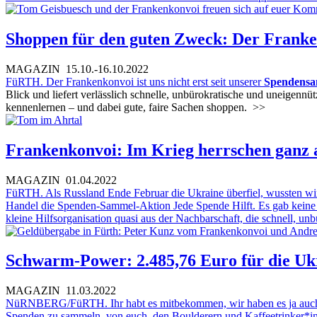
Shoppen für den guten Zweck: Der Frank
MAGAZIN
15.10.-16.10.2022
FüRTH. Der Frankenkonvoi ist uns nicht erst seit unserer
Spendensam
Blick und liefert verlässlich schnelle, unbürokratische und uneigennüt
kennenlernen – und dabei gute, faire Sachen shoppen.
>>
Frankenkonvoi: Im Krieg herrschen ganz 
MAGAZIN
01.04.2022
FüRTH. Als Russland Ende Februar die Ukraine überfiel, wussten wir
Handel die Spenden-Sammel-Aktion Jede Spende Hilft. Es gab keine 
kleine Hilfsorganisation quasi aus der Nachbarschaft, die schnell, un
Schwarm-Power: 2.485,76 Euro für die Uk
MAGAZIN
11.03.2022
NüRNBERG/FüRTH. Ihr habt es mitbekommen, wir haben es ja auch umfa
Spenden zu sammeln, von euch, den Boulderern und Kaffeetrinker*i