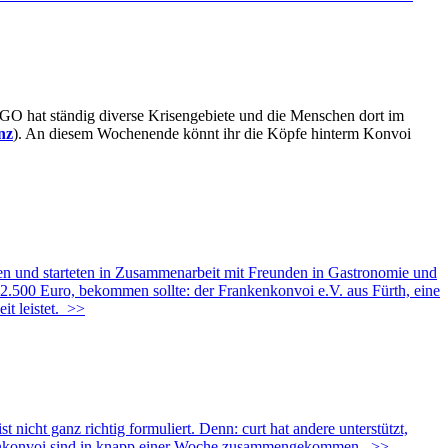
O hat ständig diverse Krisengebiete und die Menschen dort im
nz
). An diesem Wochenende könnt ihr die Köpfe hinterm Konvoi
len und starteten in Zusammenarbeit mit Freunden in Gastronomie und
.500 Euro, bekommen sollte: der Frankenkonvoi e.V. aus Fürth, eine
t leistet.
>>
ht ganz richtig formuliert. Denn: curt hat andere unterstützt,
nkenkonvoi sind in knapp einer Woche zusammengekommen.
>>