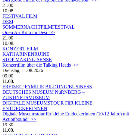
21.00
10.08.
FESTIVAL
FILM
DESI
SOMMERNACHTFILMFESTIVAL
Open Air Kino im Desi >>
21.00
10.08.
KONZERT
FILM
KATHARINENRUINE
STOP MAKING SENSE
Konzertfilm über die Talking Heads >>
Dienstag, 11.08.2026
09.00
11.08.
FREIZEIT
FAMILIE
BILDUNG/BUSINESS
DEUTSCHES MUSEUM NüRNBERG –
ZUKUNFTSMUSEUM
DIGITALE MUSEUMSTOUR FüR KLEINE
ENTDECKERINNEN
Digitale Museumstour für kleine EntdeckerInnen (10-12 Jahre) mit
Actionbound. >>
19.30
11.08.