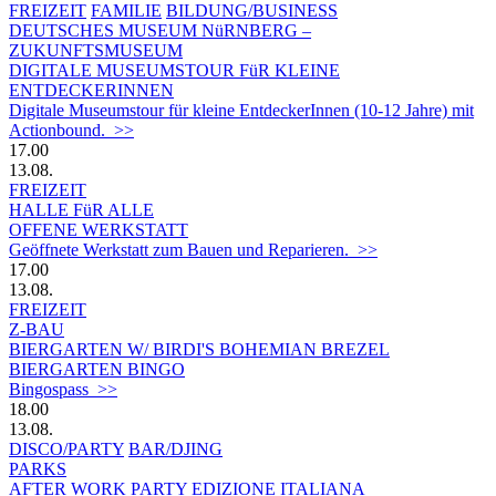
FREIZEIT
FAMILIE
BILDUNG/BUSINESS
DEUTSCHES MUSEUM NüRNBERG –
ZUKUNFTSMUSEUM
DIGITALE MUSEUMSTOUR FüR KLEINE
ENTDECKERINNEN
Digitale Museumstour für kleine EntdeckerInnen (10-12 Jahre) mit
Actionbound. >>
17.00
13.08.
FREIZEIT
HALLE FüR ALLE
OFFENE WERKSTATT
Geöffnete Werkstatt zum Bauen und Reparieren. >>
17.00
13.08.
FREIZEIT
Z-BAU
BIERGARTEN W/ BIRDI'S BOHEMIAN BREZEL
BIERGARTEN BINGO
Bingospass >>
18.00
13.08.
DISCO/PARTY
BAR/DJING
PARKS
AFTER WORK PARTY EDIZIONE ITALIANA