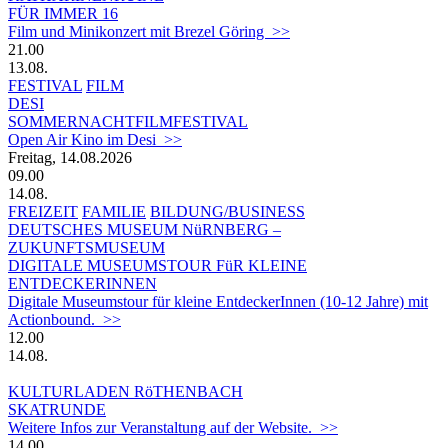
FÜR IMMER 16
Film und Minikonzert mit Brezel Göring >>
21.00
13.08.
FESTIVAL
FILM
DESI
SOMMERNACHTFILMFESTIVAL
Open Air Kino im Desi >>
Freitag, 14.08.2026
09.00
14.08.
FREIZEIT
FAMILIE
BILDUNG/BUSINESS
DEUTSCHES MUSEUM NüRNBERG –
ZUKUNFTSMUSEUM
DIGITALE MUSEUMSTOUR FüR KLEINE
ENTDECKERINNEN
Digitale Museumstour für kleine EntdeckerInnen (10-12 Jahre) mit
Actionbound. >>
12.00
14.08.
KULTURLADEN RöTHENBACH
SKATRUNDE
Weitere Infos zur Veranstaltung auf der Website. >>
14.00