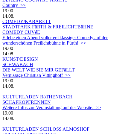
Country >>
19.00
14.08.
COMEDY/KABARETT
STADTPARK FüRTH & FREILICHTBüHNE
COMEDY CUVéE
Erlebe einen Abend voller erstklassiger Comedy auf der
wunderschönen Freilichtbühne in Fürth! >>
19.00
14.08.
KUNST/DESIGN
SCHWABACH
DIE WELT WIE SIE MIR GEFäLLT
Vernissage Christian Vittinghoff >>
19.00
14.08.
KULTURLADEN RöTHENBACH
SCHAFKOPFRENNEN
Weitere Infos zur Veranstaltung auf der Website. >>
19.00
14.08.
KULTURLADEN SCHLOSS ALMOSHOF