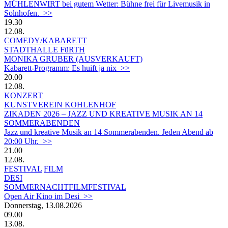
MÜHLENWIRT bei gutem Wetter: Bühne frei für Livemusik in
Solnhofen. >>
19.30
12.08.
COMEDY/KABARETT
STADTHALLE FüRTH
MONIKA GRUBER (AUSVERKAUFT)
Kabarett-Programm: Es huift ja nix >>
20.00
12.08.
KONZERT
KUNSTVEREIN KOHLENHOF
ZIKADEN 2026 – JAZZ UND KREATIVE MUSIK AN 14
SOMMERABENDEN
Jazz und kreative Musik an 14 Sommerabenden. Jeden Abend ab
20:00 Uhr. >>
21.00
12.08.
FESTIVAL
FILM
DESI
SOMMERNACHTFILMFESTIVAL
Open Air Kino im Desi >>
Donnerstag, 13.08.2026
09.00
13.08.