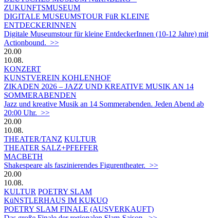
ZUKUNFTSMUSEUM
DIGITALE MUSEUMSTOUR FüR KLEINE
ENTDECKERINNEN
Digitale Museumstour für kleine EntdeckerInnen (10-12 Jahre) mit
Actionbound. >>
20.00
10.08.
KONZERT
KUNSTVEREIN KOHLENHOF
ZIKADEN 2026 – JAZZ UND KREATIVE MUSIK AN 14
SOMMERABENDEN
Jazz und kreative Musik an 14 Sommerabenden. Jeden Abend ab
20:00 Uhr. >>
20.00
10.08.
THEATER/TANZ
KULTUR
THEATER SALZ+PFEFFER
MACBETH
Shakespeare als faszinierendes Figurentheater. >>
20.00
10.08.
KULTUR
POETRY SLAM
KüNSTLERHAUS IM KUKUQ
POETRY SLAM FINALE (AUSVERKAUFT)
Das große Finale der regionalen Slam-Saison. >>