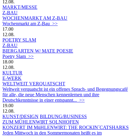
12.08.
MARKT/MESSE
Z-BAU
WOCHENMARKT AM Z-BAU
Wochenmarkt am Z-Bau >>
17.00
12.08.
POETRY SLAM
Z-BAU
BIERGARTEN W/ MATE POESIE
Poetry Slam >>
18.00
12.08.
KULTUR
E-WERK
WELTWEIT VERQUATSCHT
Weltweit verquatscht ist ein offenes Sprach- und Begegnungscafé
für alle, die neue Menschen kennenlernen und ihre
Deutschkenntnisse in einer entspannt... >>
19.00
12.08.
KUNST/DESIGN
BILDUNG/BUSINESS
ZUM MÜHLENWIRT SOLNHOFEN
KONZERT IM MüHLENWIRT: THE ROCKIN´CATSHARKS
Jeden Mittwoch in den Sommermonaten heißt es im