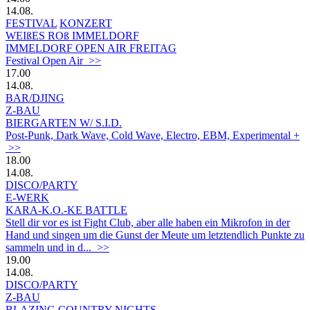
14.08.
FESTIVAL
KONZERT
WEIßES ROß IMMELDORF
IMMELDORF OPEN AIR FREITAG
Festival Open Air >>
17.00
14.08.
BAR/DJING
Z-BAU
BIERGARTEN W/ S.I.D.
Post-Punk, Dark Wave, Cold Wave, Electro, EBM, Experimental +
>>
18.00
14.08.
DISCO/PARTY
E-WERK
KARA-K.O.-KE BATTLE
Stell dir vor es ist Fight Club, aber alle haben ein Mikrofon in der
Hand und singen um die Gunst der Meute um letztendlich Punkte zu
sammeln und in d... >>
19.00
14.08.
DISCO/PARTY
Z-BAU
BLAZING COUNTRY NIGHTS