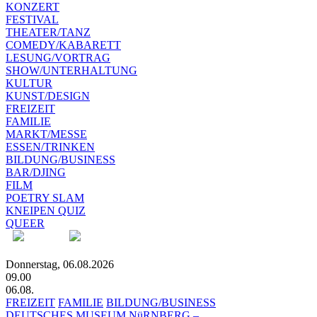
KONZERT
FESTIVAL
THEATER/TANZ
COMEDY/KABARETT
LESUNG/VORTRAG
SHOW/UNTERHALTUNG
KULTUR
KUNST/DESIGN
FREIZEIT
FAMILIE
MARKT/MESSE
ESSEN/TRINKEN
BILDUNG/BUSINESS
BAR/DJING
FILM
POETRY SLAM
KNEIPEN QUIZ
QUEER
Donnerstag, 06.08.2026
09.00
06.08.
FREIZEIT
FAMILIE
BILDUNG/BUSINESS
DEUTSCHES MUSEUM NüRNBERG –