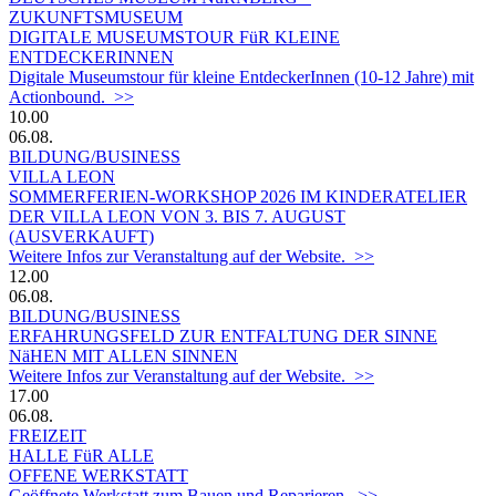
ZUKUNFTSMUSEUM
DIGITALE MUSEUMSTOUR FüR KLEINE
ENTDECKERINNEN
Digitale Museumstour für kleine EntdeckerInnen (10-12 Jahre) mit
Actionbound. >>
10.00
06.08.
BILDUNG/BUSINESS
VILLA LEON
SOMMERFERIEN-WORKSHOP 2026 IM KINDERATELIER
DER VILLA LEON VON 3. BIS 7. AUGUST
(AUSVERKAUFT)
Weitere Infos zur Veranstaltung auf der Website. >>
12.00
06.08.
BILDUNG/BUSINESS
ERFAHRUNGSFELD ZUR ENTFALTUNG DER SINNE
NäHEN MIT ALLEN SINNEN
Weitere Infos zur Veranstaltung auf der Website. >>
17.00
06.08.
FREIZEIT
HALLE FüR ALLE
OFFENE WERKSTATT
Geöffnete Werkstatt zum Bauen und Reparieren. >>