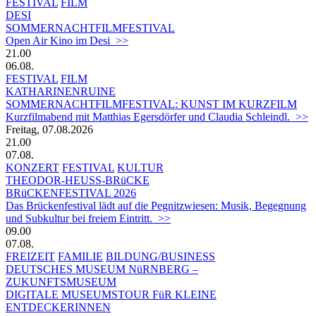
FESTIVAL
FILM
DESI
SOMMERNACHTFILMFESTIVAL
Open Air Kino im Desi >>
21.00
06.08.
FESTIVAL
FILM
KATHARINENRUINE
SOMMERNACHTFILMFESTIVAL: KUNST IM KURZFILM
Kurzfilmabend mit Matthias Egersdörfer und Claudia Schleindl. >>
Freitag, 07.08.2026
21.00
07.08.
KONZERT
FESTIVAL
KULTUR
THEODOR-HEUSS-BRüCKE
BRüCKENFESTIVAL 2026
Das Brückenfestival lädt auf die Pegnitzwiesen: Musik, Begegnung
und Subkultur bei freiem Eintritt. >>
09.00
07.08.
FREIZEIT
FAMILIE
BILDUNG/BUSINESS
DEUTSCHES MUSEUM NüRNBERG –
ZUKUNFTSMUSEUM
DIGITALE MUSEUMSTOUR FüR KLEINE
ENTDECKERINNEN