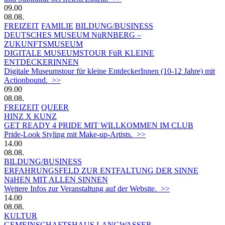
09.00
08.08.
FREIZEIT
FAMILIE
BILDUNG/BUSINESS
DEUTSCHES MUSEUM NüRNBERG –
ZUKUNFTSMUSEUM
DIGITALE MUSEUMSTOUR FüR KLEINE
ENTDECKERINNEN
Digitale Museumstour für kleine EntdeckerInnen (10-12 Jahre) mit
Actionbound. >>
09.00
08.08.
FREIZEIT
QUEER
HINZ X KUNZ
GET READY 4 PRIDE MIT WILLKOMMEN IM CLUB
Pride-Look Styling mit Make-up-Artists. >>
14.00
08.08.
BILDUNG/BUSINESS
ERFAHRUNGSFELD ZUR ENTFALTUNG DER SINNE
NäHEN MIT ALLEN SINNEN
Weitere Infos zur Veranstaltung auf der Website. >>
14.00
08.08.
KULTUR
GEMEINSCHAFTSHAUS LANGWASSER