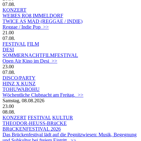
07.08.
KONZERT
WEIßES ROß IMMELDORF
TWICE AS MAD (REGGAE / INDIE)
Reggae / Indie Pop >>
21.00
07.08.
FESTIVAL
FILM
DESI
SOMMERNACHTFILMFESTIVAL
Open Air Kino im Desi >>
23.00
07.08.
DISCO/PARTY
HINZ X KUNZ
TOHUWABOHU
Wöchentliche Clubnacht am Freitag. >>
Samstag, 08.08.2026
23.00
08.08.
KONZERT
FESTIVAL
KULTUR
THEODOR-HEUSS-BRüCKE
BRüCKENFESTIVAL 2026
Das Brückenfestival lädt auf die Pegnitzwiesen: Musik, Begegnung
und Subkultur bei freiem Eintritt. >>