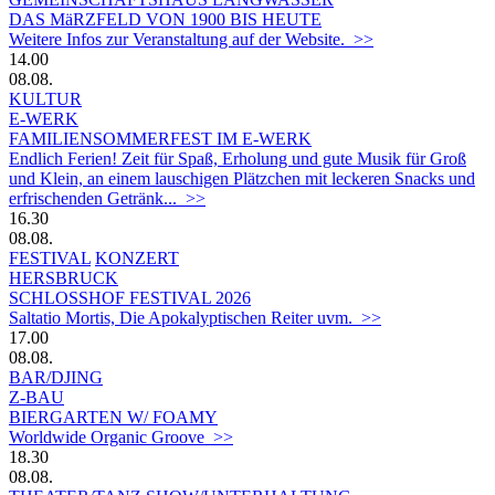
DAS MäRZFELD VON 1900 BIS HEUTE
Weitere Infos zur Veranstaltung auf der Website. >>
14.00
08.08.
KULTUR
E-WERK
FAMILIENSOMMERFEST IM E-WERK
Endlich Ferien! Zeit für Spaß, Erholung und gute Musik für Groß
und Klein, an einem lauschigen Plätzchen mit leckeren Snacks und
erfrischenden Getränk... >>
16.30
08.08.
FESTIVAL
KONZERT
HERSBRUCK
SCHLOSSHOF FESTIVAL 2026
Saltatio Mortis, Die Apokalyptischen Reiter uvm. >>
17.00
08.08.
BAR/DJING
Z-BAU
BIERGARTEN W/ FOAMY
Worldwide Organic Groove >>
18.30
08.08.