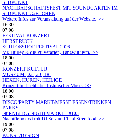
SüDPUNKT
NACHBARSCHAFTSFEST MIT SOUNDGARTEN IM
SüDPUNKT-GäRTCHEN
Weitere Infos zur Veranstaltung auf der Website. >>
16.30
07.08.
FESTIVAL
KONZERT
HERSBRUCK
SCHLOSSHOF FESTIVAL 2026
Mr. Hurley & die Pulveraffen, Tanzwut uvm. >>
18.00
07.08.
KONZERT
KULTUR
MUSEUM | 22 | 20 | 18 |
HEXEN, HUREN, HEILIGE
Konzert für Liebhaber historischer Musik >>
18.00
07.08.
DISCO/PARTY
MARKT/MESSE
ESSEN/TRINKEN
PARKS
NüRNBERG NIGHTMARKET #103
Nachtflohmarkt mit DJ Sets und Thai Streetfood >>
19.00
07.08.
KUNST/DESIGN