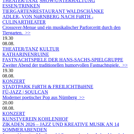
THEATER/TANZ
SHOW/UNTERHALTUNG
ESSEN/TRINKEN
TIERGARTEN­RESTAURANT WALDSCHÄNKE
ADLER- VON NüRNBERG NACH FüRTH -
CULINARTHEATER
Crossover-Menue und ein musikalischer Parforceritt durch den
Tiergarten. >>
19.30
08.08.
THEATER/TANZ
KULTUR
KATHARINENRUINE
FASTNACHTSPIELE DER HANS-SACHS-SPIELGRUPPE
Zweiter Abend der traditionellen humorvollen Fastnachtspiele. >>
19.30
08.08.
KONZERT
STADTPARK FüRTH & FREILICHTBüHNE
FÜ-JAZZ | SOULCAN
Moderner poetischer Pop aus Nürnberg >>
20.00
08.08.
KONZERT
KUNSTVEREIN KOHLENHOF
ZIKADEN 2026 – JAZZ UND KREATIVE MUSIK AN 14
SOMMERABENDEN