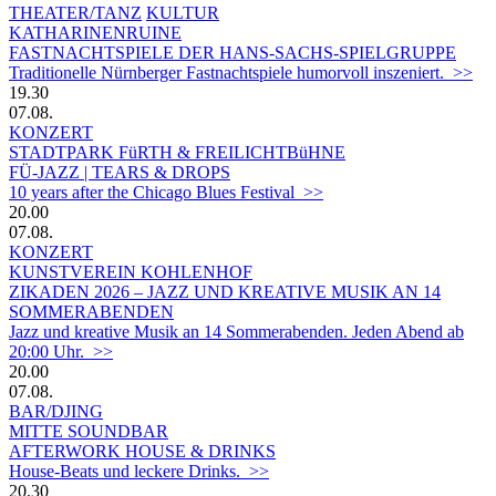
THEATER/TANZ
KULTUR
KATHARINENRUINE
FASTNACHTSPIELE DER HANS-SACHS-SPIELGRUPPE
Traditionelle Nürnberger Fastnachtspiele humorvoll inszeniert. >>
19.30
07.08.
KONZERT
STADTPARK FüRTH & FREILICHTBüHNE
FÜ-JAZZ | TEARS & DROPS
10 years after the Chicago Blues Festival >>
20.00
07.08.
KONZERT
KUNSTVEREIN KOHLENHOF
ZIKADEN 2026 – JAZZ UND KREATIVE MUSIK AN 14
SOMMERABENDEN
Jazz und kreative Musik an 14 Sommerabenden. Jeden Abend ab
20:00 Uhr. >>
20.00
07.08.
BAR/DJING
MITTE SOUNDBAR
AFTERWORK HOUSE & DRINKS
House-Beats und leckere Drinks. >>
20.30