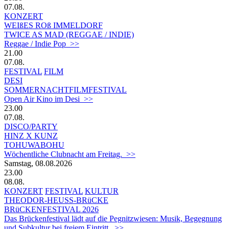
07.08.
KONZERT
WEIßES ROß IMMELDORF
TWICE AS MAD (REGGAE / INDIE)
Reggae / Indie Pop >>
21.00
07.08.
FESTIVAL
FILM
DESI
SOMMERNACHTFILMFESTIVAL
Open Air Kino im Desi >>
23.00
07.08.
DISCO/PARTY
HINZ X KUNZ
TOHUWABOHU
Wöchentliche Clubnacht am Freitag. >>
Samstag, 08.08.2026
23.00
08.08.
KONZERT
FESTIVAL
KULTUR
THEODOR-HEUSS-BRüCKE
BRüCKENFESTIVAL 2026
Das Brückenfestival lädt auf die Pegnitzwiesen: Musik, Begegnung
und Subkultur bei freiem Eintritt. >>