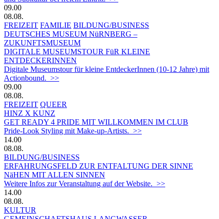
09.00
08.08.
FREIZEIT
FAMILIE
BILDUNG/BUSINESS
DEUTSCHES MUSEUM NüRNBERG –
ZUKUNFTSMUSEUM
DIGITALE MUSEUMSTOUR FüR KLEINE
ENTDECKERINNEN
Digitale Museumstour für kleine EntdeckerInnen (10-12 Jahre) mit
Actionbound. >>
09.00
08.08.
FREIZEIT
QUEER
HINZ X KUNZ
GET READY 4 PRIDE MIT WILLKOMMEN IM CLUB
Pride-Look Styling mit Make-up-Artists. >>
14.00
08.08.
BILDUNG/BUSINESS
ERFAHRUNGSFELD ZUR ENTFALTUNG DER SINNE
NäHEN MIT ALLEN SINNEN
Weitere Infos zur Veranstaltung auf der Website. >>
14.00
08.08.
KULTUR
GEMEINSCHAFTSHAUS LANGWASSER