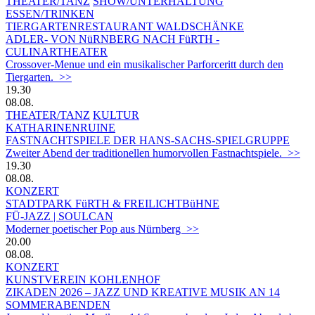
THEATER/TANZ
SHOW/UNTERHALTUNG
ESSEN/TRINKEN
TIERGARTEN­RESTAURANT WALDSCHÄNKE
ADLER- VON NüRNBERG NACH FüRTH -
CULINARTHEATER
Crossover-Menue und ein musikalischer Parforceritt durch den
Tiergarten. >>
19.30
08.08.
THEATER/TANZ
KULTUR
KATHARINENRUINE
FASTNACHTSPIELE DER HANS-SACHS-SPIELGRUPPE
Zweiter Abend der traditionellen humorvollen Fastnachtspiele. >>
19.30
08.08.
KONZERT
STADTPARK FüRTH & FREILICHTBüHNE
FÜ-JAZZ | SOULCAN
Moderner poetischer Pop aus Nürnberg >>
20.00
08.08.
KONZERT
KUNSTVEREIN KOHLENHOF
ZIKADEN 2026 – JAZZ UND KREATIVE MUSIK AN 14
SOMMERABENDEN