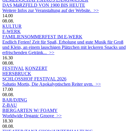
DAS MäRZFELD VON 1900 BIS HEUTE
Weitere Infos zur Veranstaltung auf der Website. >>
14.00
08.08.
KULTUR
E-WERK
FAMILIENSOMMERFEST IM E-WERK
Endlich Ferien! Zeit für Spaß, Erholung und gute Musik für Groß
und Klein, an einem lauschigen Plätzchen mit leckeren Snacks und
erfrischenden Getränk... >>
16.30
08.08.
FESTIVAL
KONZERT
HERSBRUCK
SCHLOSSHOF FESTIVAL 2026
Saltatio Mortis, Die Apokalyptischen Reiter uvm. >>
17.00
08.08.
BAR/DJING
Z-BAU
BIERGARTEN W/ FOAMY
Worldwide Organic Groove >>
18.30
08.08.