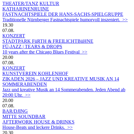
THEATER/TANZ
KULTUR
KATHARINENRUINE
FASTNACHTSPIELE DER HANS-SACHS-SPIELGRUPPE
Traditionelle Nürnberger Fastnachtspiele humorvoll inszeniert. >>
19.30
07.08.
KONZERT
STADTPARK FüRTH & FREILICHTBüHNE
FÜ-JAZZ | TEARS & DROPS
10 years after the Chicago Blues Festival >>
20.00
07.08.
KONZERT
KUNSTVEREIN KOHLENHOF
ZIKADEN 2026 – JAZZ UND KREATIVE MUSIK AN 14
SOMMERABENDEN
Jazz und kreative Musik an 14 Sommerabenden. Jeden Abend ab
20:00 Uhr. >>
20.00
07.08.
BAR/DJING
MITTE SOUNDBAR
AFTERWORK HOUSE & DRINKS
House-Beats und leckere Drinks. >>
20.30