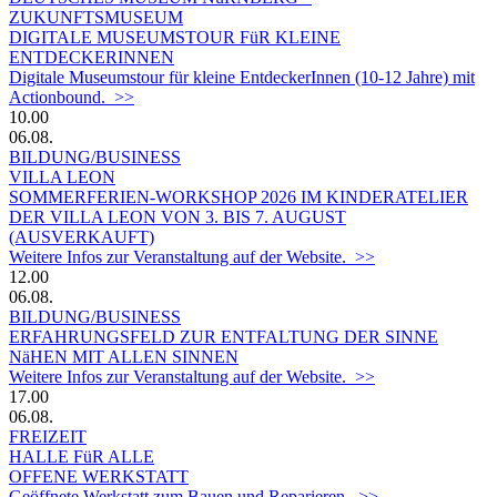
ZUKUNFTSMUSEUM
DIGITALE MUSEUMSTOUR FüR KLEINE
ENTDECKERINNEN
Digitale Museumstour für kleine EntdeckerInnen (10-12 Jahre) mit
Actionbound. >>
10.00
06.08.
BILDUNG/BUSINESS
VILLA LEON
SOMMERFERIEN-WORKSHOP 2026 IM KINDERATELIER
DER VILLA LEON VON 3. BIS 7. AUGUST
(AUSVERKAUFT)
Weitere Infos zur Veranstaltung auf der Website. >>
12.00
06.08.
BILDUNG/BUSINESS
ERFAHRUNGSFELD ZUR ENTFALTUNG DER SINNE
NäHEN MIT ALLEN SINNEN
Weitere Infos zur Veranstaltung auf der Website. >>
17.00
06.08.
FREIZEIT
HALLE FüR ALLE
OFFENE WERKSTATT
Geöffnete Werkstatt zum Bauen und Reparieren. >>