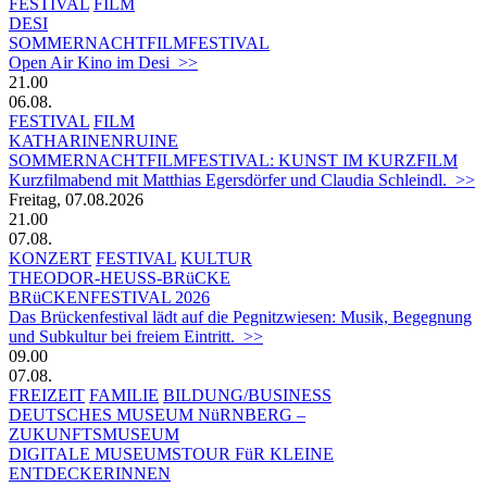
FESTIVAL
FILM
DESI
SOMMERNACHTFILMFESTIVAL
Open Air Kino im Desi >>
21.00
06.08.
FESTIVAL
FILM
KATHARINENRUINE
SOMMERNACHTFILMFESTIVAL: KUNST IM KURZFILM
Kurzfilmabend mit Matthias Egersdörfer und Claudia Schleindl. >>
Freitag, 07.08.2026
21.00
07.08.
KONZERT
FESTIVAL
KULTUR
THEODOR-HEUSS-BRüCKE
BRüCKENFESTIVAL 2026
Das Brückenfestival lädt auf die Pegnitzwiesen: Musik, Begegnung
und Subkultur bei freiem Eintritt. >>
09.00
07.08.
FREIZEIT
FAMILIE
BILDUNG/BUSINESS
DEUTSCHES MUSEUM NüRNBERG –
ZUKUNFTSMUSEUM
DIGITALE MUSEUMSTOUR FüR KLEINE
ENTDECKERINNEN