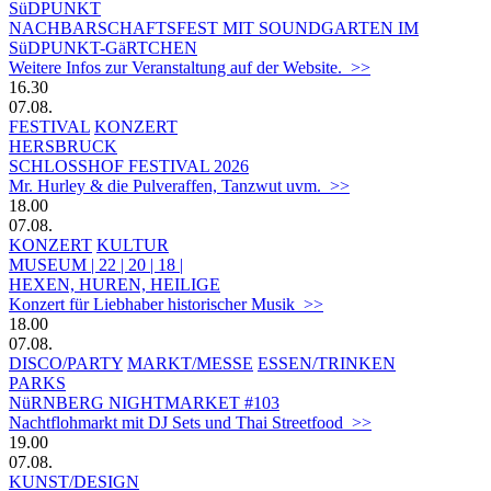
SüDPUNKT
NACHBARSCHAFTSFEST MIT SOUNDGARTEN IM
SüDPUNKT-GäRTCHEN
Weitere Infos zur Veranstaltung auf der Website. >>
16.30
07.08.
FESTIVAL
KONZERT
HERSBRUCK
SCHLOSSHOF FESTIVAL 2026
Mr. Hurley & die Pulveraffen, Tanzwut uvm. >>
18.00
07.08.
KONZERT
KULTUR
MUSEUM | 22 | 20 | 18 |
HEXEN, HUREN, HEILIGE
Konzert für Liebhaber historischer Musik >>
18.00
07.08.
DISCO/PARTY
MARKT/MESSE
ESSEN/TRINKEN
PARKS
NüRNBERG NIGHTMARKET #103
Nachtflohmarkt mit DJ Sets und Thai Streetfood >>
19.00
07.08.
KUNST/DESIGN