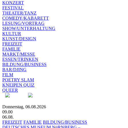
KONZERT
FESTIVAL
THEATER/TANZ
COMEDY/KABARETT
LESUNG/VORTRAG
SHOW/UNTERHALTUNG
KULTUR
KUNST/DESIGN
FREIZEIT
FAMILIE
MARKT/MESSE
ESSEN/TRINKEN
BILDUNG/BUSINESS
BAR/DJING
FILM
POETRY SLAM
KNEIPEN QUIZ
QUEER
Donnerstag, 06.08.2026
09.00
06.08.
FREIZEIT
FAMILIE
BILDUNG/BUSINESS
DEUTSCHES MUSEUM NüRNBERG –