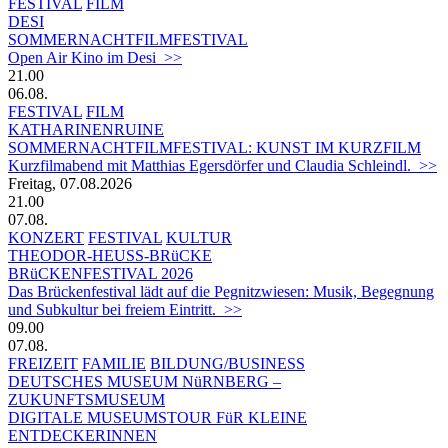
FESTIVAL
FILM
DESI
SOMMERNACHTFILMFESTIVAL
Open Air Kino im Desi >>
21.00
06.08.
FESTIVAL
FILM
KATHARINENRUINE
SOMMERNACHTFILMFESTIVAL: KUNST IM KURZFILM
Kurzfilmabend mit Matthias Egersdörfer und Claudia Schleindl. >>
Freitag, 07.08.2026
21.00
07.08.
KONZERT
FESTIVAL
KULTUR
THEODOR-HEUSS-BRüCKE
BRüCKENFESTIVAL 2026
Das Brückenfestival lädt auf die Pegnitzwiesen: Musik, Begegnung
und Subkultur bei freiem Eintritt. >>
09.00
07.08.
FREIZEIT
FAMILIE
BILDUNG/BUSINESS
DEUTSCHES MUSEUM NüRNBERG –
ZUKUNFTSMUSEUM
DIGITALE MUSEUMSTOUR FüR KLEINE
ENTDECKERINNEN