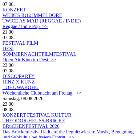
07.08.
KONZERT
WEIßES ROß IMMELDORF
TWICE AS MAD (REGGAE / INDIE)
Reggae / Indie Pop >>
21.00
07.08.
FESTIVAL
FILM
DESI
SOMMERNACHTFILMFESTIVAL
Open Air Kino im Desi >>
23.00
07.08.
DISCO/PARTY
HINZ X KUNZ
TOHUWABOHU
Wöchentliche Clubnacht am Freitag. >>
Samstag, 08.08.2026
23.00
08.08.
KONZERT
FESTIVAL
KULTUR
THEODOR-HEUSS-BRüCKE
BRüCKENFESTIVAL 2026
Das Brückenfestival lädt auf die Pegnitzwiesen: Musik, Begegnung
und Subkultur bei freiem Eintritt. >>