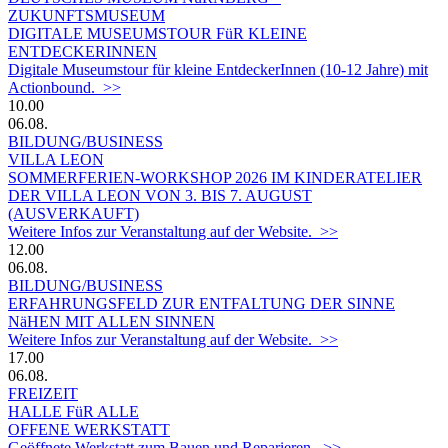
ZUKUNFTSMUSEUM
DIGITALE MUSEUMSTOUR FüR KLEINE
ENTDECKERINNEN
Digitale Museumstour für kleine EntdeckerInnen (10-12 Jahre) mit
Actionbound. >>
10.00
06.08.
BILDUNG/BUSINESS
VILLA LEON
SOMMERFERIEN-WORKSHOP 2026 IM KINDERATELIER
DER VILLA LEON VON 3. BIS 7. AUGUST
(AUSVERKAUFT)
Weitere Infos zur Veranstaltung auf der Website. >>
12.00
06.08.
BILDUNG/BUSINESS
ERFAHRUNGSFELD ZUR ENTFALTUNG DER SINNE
NäHEN MIT ALLEN SINNEN
Weitere Infos zur Veranstaltung auf der Website. >>
17.00
06.08.
FREIZEIT
HALLE FüR ALLE
OFFENE WERKSTATT
Geöffnete Werkstatt zum Bauen und Reparieren. >>