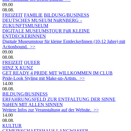
09.00
08.08.
FREIZEIT
FAMILIE
BILDUNG/BUSINESS
DEUTSCHES MUSEUM NüRNBERG –
ZUKUNFTSMUSEUM
DIGITALE MUSEUMSTOUR FüR KLEINE
ENTDECKERINNEN
Digitale Museumstour für kleine EntdeckerInnen (10-12 Jahre) mit
Actionbound. >>
09.00
08.08.
FREIZEIT
QUEER
HINZ X KUNZ
GET READY 4 PRIDE MIT WILLKOMMEN IM CLUB
Pride-Look Styling mit Make-up-Artists. >>
14.00
08.08.
BILDUNG/BUSINESS
ERFAHRUNGSFELD ZUR ENTFALTUNG DER SINNE
NäHEN MIT ALLEN SINNEN
Weitere Infos zur Veranstaltung auf der Website. >>
14.00
08.08.
KULTUR
GEMEINSCHAFTSHAUS LANGWASSER