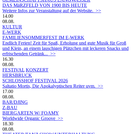
DAS MäRZFELD VON 1900 BIS HEUTE
Weitere Infos zur Veranstaltung auf der Website. >>
14.00
08.08.
KULTUR
E-WERK
FAMILIENSOMMERFEST IM E-WERK
Endlich Ferien! Zeit für Spaß, Erholung und gute Musik für Groß
und Klein, an einem lauschigen Plätzchen mit leckeren Snacks und
erfrischenden Getränk... >>
16.30
08.08.
FESTIVAL
KONZERT
HERSBRUCK
SCHLOSSHOF FESTIVAL 2026
Saltatio Mortis, Die Apokalyptischen Reiter uvm. >>
17.00
08.08.
BAR/DJING
Z-BAU
BIERGARTEN W/ FOAMY
Worldwide Organic Groove >>
18.30
08.08.