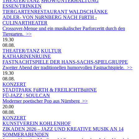
THEATER/TANZ
SHOW/UNTERHALTUNG
ESSEN/TRINKEN
TIERGARTEN­RESTAURANT WALDSCHÄNKE
ADLER- VON NüRNBERG NACH FüRTH -
CULINARTHEATER
Crossover-Menue und ein musikalischer Parforceritt durch den
Tiergarten. >>
19.30
08.08.
THEATER/TANZ
KULTUR
KATHARINENRUINE
FASTNACHTSPIELE DER HANS-SACHS-SPIELGRUPPE
Zweiter Abend der traditionellen humorvollen Fastnachtspiele. >>
19.30
08.08.
KONZERT
STADTPARK FüRTH & FREILICHTBüHNE
FÜ-JAZZ | SOULCAN
Moderner poetischer Pop aus Nürnberg >>
20.00
08.08.
KONZERT
KUNSTVEREIN KOHLENHOF
ZIKADEN 2026 – JAZZ UND KREATIVE MUSIK AN 14
SOMMERABENDEN