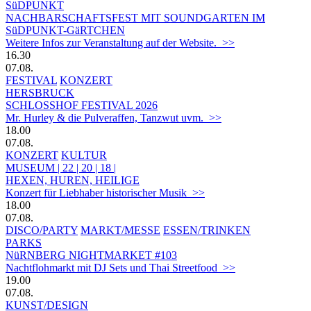
SüDPUNKT
NACHBARSCHAFTSFEST MIT SOUNDGARTEN IM
SüDPUNKT-GäRTCHEN
Weitere Infos zur Veranstaltung auf der Website. >>
16.30
07.08.
FESTIVAL
KONZERT
HERSBRUCK
SCHLOSSHOF FESTIVAL 2026
Mr. Hurley & die Pulveraffen, Tanzwut uvm. >>
18.00
07.08.
KONZERT
KULTUR
MUSEUM | 22 | 20 | 18 |
HEXEN, HUREN, HEILIGE
Konzert für Liebhaber historischer Musik >>
18.00
07.08.
DISCO/PARTY
MARKT/MESSE
ESSEN/TRINKEN
PARKS
NüRNBERG NIGHTMARKET #103
Nachtflohmarkt mit DJ Sets und Thai Streetfood >>
19.00
07.08.
KUNST/DESIGN