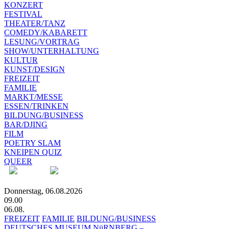
KONZERT
FESTIVAL
THEATER/TANZ
COMEDY/KABARETT
LESUNG/VORTRAG
SHOW/UNTERHALTUNG
KULTUR
KUNST/DESIGN
FREIZEIT
FAMILIE
MARKT/MESSE
ESSEN/TRINKEN
BILDUNG/BUSINESS
BAR/DJING
FILM
POETRY SLAM
KNEIPEN QUIZ
QUEER
Donnerstag, 06.08.2026
09.00
06.08.
FREIZEIT
FAMILIE
BILDUNG/BUSINESS
DEUTSCHES MUSEUM NüRNBERG –