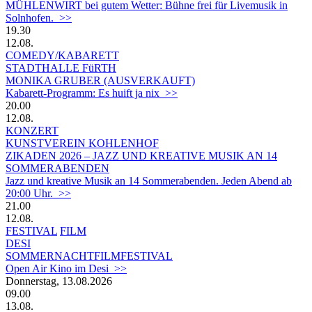
MÜHLENWIRT bei gutem Wetter: Bühne frei für Livemusik in
Solnhofen. >>
19.30
12.08.
COMEDY/KABARETT
STADTHALLE FüRTH
MONIKA GRUBER (AUSVERKAUFT)
Kabarett-Programm: Es huift ja nix >>
20.00
12.08.
KONZERT
KUNSTVEREIN KOHLENHOF
ZIKADEN 2026 – JAZZ UND KREATIVE MUSIK AN 14
SOMMERABENDEN
Jazz und kreative Musik an 14 Sommerabenden. Jeden Abend ab
20:00 Uhr. >>
21.00
12.08.
FESTIVAL
FILM
DESI
SOMMERNACHTFILMFESTIVAL
Open Air Kino im Desi >>
Donnerstag, 13.08.2026
09.00
13.08.