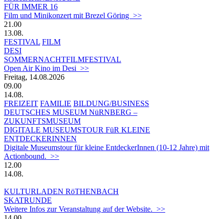
FÜR IMMER 16
Film und Minikonzert mit Brezel Göring >>
21.00
13.08.
FESTIVAL
FILM
DESI
SOMMERNACHTFILMFESTIVAL
Open Air Kino im Desi >>
Freitag, 14.08.2026
09.00
14.08.
FREIZEIT
FAMILIE
BILDUNG/BUSINESS
DEUTSCHES MUSEUM NüRNBERG –
ZUKUNFTSMUSEUM
DIGITALE MUSEUMSTOUR FüR KLEINE
ENTDECKERINNEN
Digitale Museumstour für kleine EntdeckerInnen (10-12 Jahre) mit
Actionbound. >>
12.00
14.08.
KULTURLADEN RöTHENBACH
SKATRUNDE
Weitere Infos zur Veranstaltung auf der Website. >>
14.00