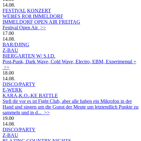
14.08.
FESTIVAL
KONZERT
WEIßES ROß IMMELDORF
IMMELDORF OPEN AIR FREITAG
Festival Open Air >>
17.00
14.08.
BAR/DJING
Z-BAU
BIERGARTEN W/ S.I.D.
Post-Punk, Dark Wave, Cold Wave, Electro, EBM, Experimental +
>>
18.00
14.08.
DISCO/PARTY
E-WERK
KARA-K.O.-KE BATTLE
Stell dir vor es ist Fight Club, aber alle haben ein Mikrofon in der
Hand und singen um die Gunst der Meute um letztendlich Punkte zu
sammeln und in d... >>
19.00
14.08.
DISCO/PARTY
Z-BAU
BLAZING COUNTRY NIGHTS