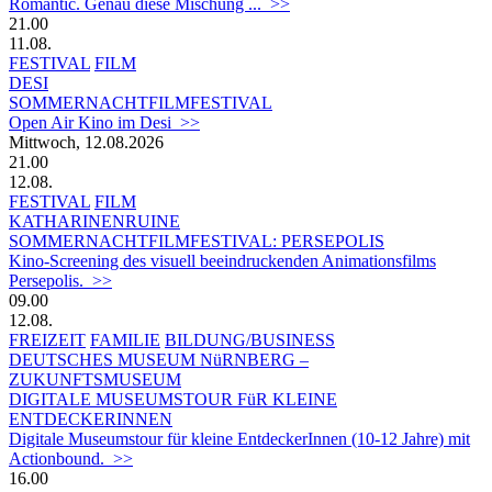
Romantic. Genau diese Mischung ... >>
21.00
11.08.
FESTIVAL
FILM
DESI
SOMMERNACHTFILMFESTIVAL
Open Air Kino im Desi >>
Mittwoch, 12.08.2026
21.00
12.08.
FESTIVAL
FILM
KATHARINENRUINE
SOMMERNACHTFILMFESTIVAL: PERSEPOLIS
Kino-Screening des visuell beeindruckenden Animationsfilms
Persepolis. >>
09.00
12.08.
FREIZEIT
FAMILIE
BILDUNG/BUSINESS
DEUTSCHES MUSEUM NüRNBERG –
ZUKUNFTSMUSEUM
DIGITALE MUSEUMSTOUR FüR KLEINE
ENTDECKERINNEN
Digitale Museumstour für kleine EntdeckerInnen (10-12 Jahre) mit
Actionbound. >>
16.00