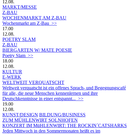
12.08.
MARKT/MESSE
Z-BAU
WOCHENMARKT AM Z-BAU
Wochenmarkt am Z-Bau >>
17.00
12.08.
POETRY SLAM
Z-BAU
BIERGARTEN W/ MATE POESIE
Poetry Slam >>
18.00
12.08.
KULTUR
E-WERK
WELTWEIT VERQUATSCHT
Weltweit verquatscht ist ein offenes Sprach- und Begegnungscafé
für alle, die neue Menschen kennenlernen und ihre
Deutschkenntnisse in einer entspannt... >>
19.00
12.08.
KUNST/DESIGN
BILDUNG/BUSINESS
ZUM MÜHLENWIRT SOLNHOFEN
KONZERT IM MüHLENWIRT: THE ROCKIN´CATSHARKS
Jeden Mittwoch in den Sommermonaten heißt es im