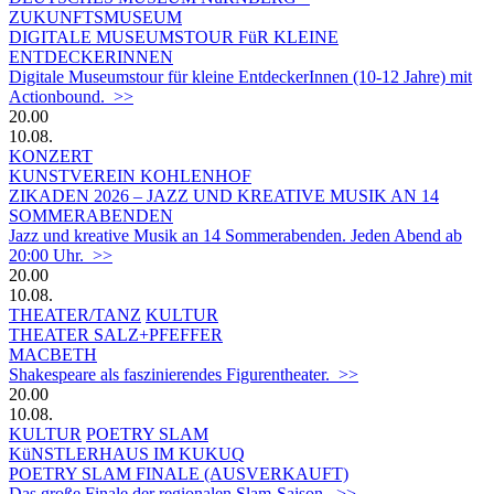
ZUKUNFTSMUSEUM
DIGITALE MUSEUMSTOUR FüR KLEINE
ENTDECKERINNEN
Digitale Museumstour für kleine EntdeckerInnen (10-12 Jahre) mit
Actionbound. >>
20.00
10.08.
KONZERT
KUNSTVEREIN KOHLENHOF
ZIKADEN 2026 – JAZZ UND KREATIVE MUSIK AN 14
SOMMERABENDEN
Jazz und kreative Musik an 14 Sommerabenden. Jeden Abend ab
20:00 Uhr. >>
20.00
10.08.
THEATER/TANZ
KULTUR
THEATER SALZ+PFEFFER
MACBETH
Shakespeare als faszinierendes Figurentheater. >>
20.00
10.08.
KULTUR
POETRY SLAM
KüNSTLERHAUS IM KUKUQ
POETRY SLAM FINALE (AUSVERKAUFT)
Das große Finale der regionalen Slam-Saison. >>