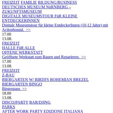
FREIZEIT
FAMILIE
BILDUNG/BUSINESS
DEUTSCHES MUSEUM NüRNBERG –
ZUKUNFTSMUSEUM
DIGITALE MUSEUMSTOUR FüR KLEINE
ENTDECKERINNEN
Digitale Museumstour für kleine EntdeckerInnen (10-12 Jahre) mit
Actionbound. >>
17.00
13.08.
FREIZEIT
HALLE FüR ALLE
OFFENE WERKSTATT
Geöffnete Werkstatt zum Bauen und Reparieren. >>
17.00
13.08.
FREIZEIT
Z-BAU
BIERGARTEN W/ BIRDI'S BOHEMIAN BREZEL
BIERGARTEN BINGO
Bingospass >>
18.00
13.08.
DISCO/PARTY
BAR/DJING
PARKS
AFTER WORK PARTY EDIZIONE ITALIANA