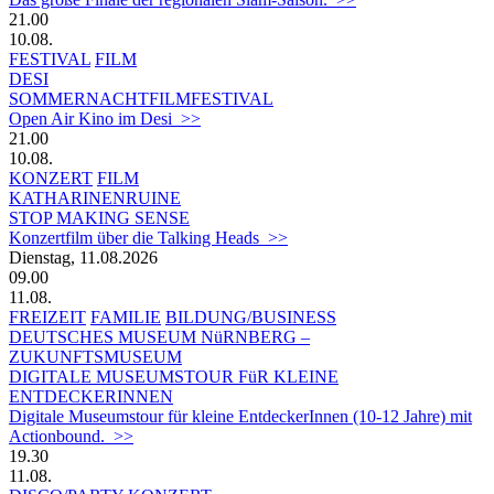
21.00
10.08.
FESTIVAL
FILM
DESI
SOMMERNACHTFILMFESTIVAL
Open Air Kino im Desi >>
21.00
10.08.
KONZERT
FILM
KATHARINENRUINE
STOP MAKING SENSE
Konzertfilm über die Talking Heads >>
Dienstag, 11.08.2026
09.00
11.08.
FREIZEIT
FAMILIE
BILDUNG/BUSINESS
DEUTSCHES MUSEUM NüRNBERG –
ZUKUNFTSMUSEUM
DIGITALE MUSEUMSTOUR FüR KLEINE
ENTDECKERINNEN
Digitale Museumstour für kleine EntdeckerInnen (10-12 Jahre) mit
Actionbound. >>
19.30
11.08.