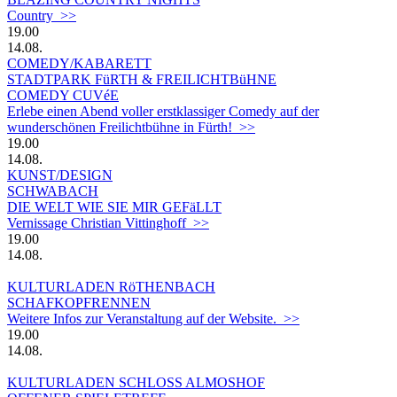
Country >>
19.00
14.08.
COMEDY/KABARETT
STADTPARK FüRTH & FREILICHTBüHNE
COMEDY CUVéE
Erlebe einen Abend voller erstklassiger Comedy auf der
wunderschönen Freilichtbühne in Fürth! >>
19.00
14.08.
KUNST/DESIGN
SCHWABACH
DIE WELT WIE SIE MIR GEFäLLT
Vernissage Christian Vittinghoff >>
19.00
14.08.
KULTURLADEN RöTHENBACH
SCHAFKOPFRENNEN
Weitere Infos zur Veranstaltung auf der Website. >>
19.00
14.08.
KULTURLADEN SCHLOSS ALMOSHOF