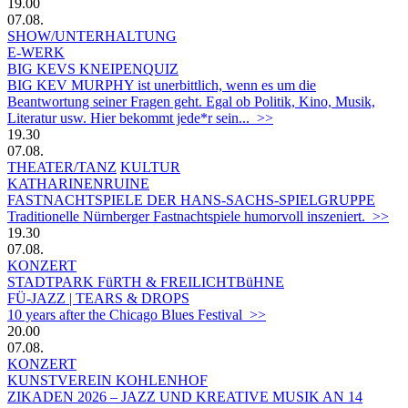
19.00
07.08.
SHOW/UNTERHALTUNG
E-WERK
BIG KEVS KNEIPENQUIZ
BIG KEV MURPHY ist unerbittlich, wenn es um die
Beantwortung seiner Fragen geht. Egal ob Politik, Kino, Musik,
Literatur usw. Hier bekommt jede*r sein... >>
19.30
07.08.
THEATER/TANZ
KULTUR
KATHARINENRUINE
FASTNACHTSPIELE DER HANS-SACHS-SPIELGRUPPE
Traditionelle Nürnberger Fastnachtspiele humorvoll inszeniert. >>
19.30
07.08.
KONZERT
STADTPARK FüRTH & FREILICHTBüHNE
FÜ-JAZZ | TEARS & DROPS
10 years after the Chicago Blues Festival >>
20.00
07.08.
KONZERT
KUNSTVEREIN KOHLENHOF
ZIKADEN 2026 – JAZZ UND KREATIVE MUSIK AN 14