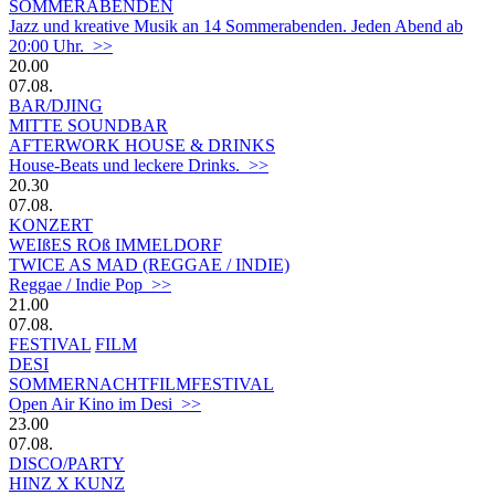
SOMMERABENDEN
Jazz und kreative Musik an 14 Sommerabenden. Jeden Abend ab
20:00 Uhr. >>
20.00
07.08.
BAR/DJING
MITTE SOUNDBAR
AFTERWORK HOUSE & DRINKS
House-Beats und leckere Drinks. >>
20.30
07.08.
KONZERT
WEIßES ROß IMMELDORF
TWICE AS MAD (REGGAE / INDIE)
Reggae / Indie Pop >>
21.00
07.08.
FESTIVAL
FILM
DESI
SOMMERNACHTFILMFESTIVAL
Open Air Kino im Desi >>
23.00
07.08.
DISCO/PARTY
HINZ X KUNZ