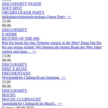
DISCO/PARTY
QUEER
SOFT SPOT
ORCHID QUEER PARTY
indiedanceriotpopelectrobass Queer Party >>
22.00
08.08.
DISCO/PARTY
E-WERK
RETURN OF THE 90S
Bist Du bereit für eine Zeitreise zurück in die 90er? Dann bist Du
bei uns genau richtig! Wir bringen die besten Beats der 90er Jahre
zurück und lasse... >>
23.00
08.08.
DISCO/PARTY
HINZ X KUNZ
FREUDENTANZ
Wöchentliche Clubnacht am Samstag. >>
23.00
08.08.
DISCO/PARTY
MACH1
MACH1 CLUBNACHT
Samstägliche Clubnacht im Mach1. >>
Sonntag, 09.08.2026