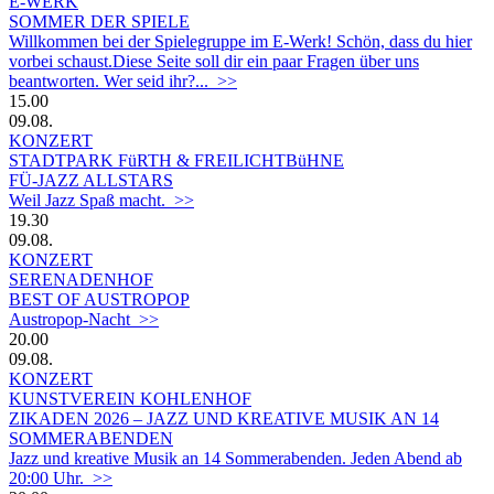
E-WERK
SOMMER DER SPIELE
Willkommen bei der Spielegruppe im E-Werk! Schön, dass du hier
vorbei schaust.Diese Seite soll dir ein paar Fragen über uns
beantworten. Wer seid ihr?... >>
15.00
09.08.
KONZERT
STADTPARK FüRTH & FREILICHTBüHNE
FÜ-JAZZ ALLSTARS
Weil Jazz Spaß macht. >>
19.30
09.08.
KONZERT
SERENADENHOF
BEST OF AUSTROPOP
Austropop-Nacht >>
20.00
09.08.
KONZERT
KUNSTVEREIN KOHLENHOF
ZIKADEN 2026 – JAZZ UND KREATIVE MUSIK AN 14
SOMMERABENDEN
Jazz und kreative Musik an 14 Sommerabenden. Jeden Abend ab
20:00 Uhr. >>