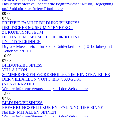
Das Brückenfestival lädt auf die Pegnitzwiesen: Musik, Begegnung
und Subkultur bei freiem Eintritt. >>
09.00
07.08.
FREIZEIT
FAMILIE
BILDUNG/BUSINESS
DEUTSCHES MUSEUM NüRNBERG –
ZUKUNFTSMUSEUM
DIGITALE MUSEUMSTOUR FüR KLEINE
ENTDECKERINNEN
Digitale Museumstour für kleine EntdeckerInnen (10-12 Jahre) mit
Actionbound. >>
10.00
07.08.
BILDUNG/BUSINESS
VILLA LEON
SOMMERFERIEN-WORKSHOP 2026 IM KINDERATELIER
DER VILLA LEON VON 3. BIS 7. AUGUST
(AUSVERKAUFT)
Weitere Infos zur Veranstaltung auf der Website. >>
12.00
07.08.
BILDUNG/BUSINESS
ERFAHRUNGSFELD ZUR ENTFALTUNG DER SINNE
NäHEN MIT ALLEN SINNEN
Weitere Infos zur Veranstaltung auf der Website. >>