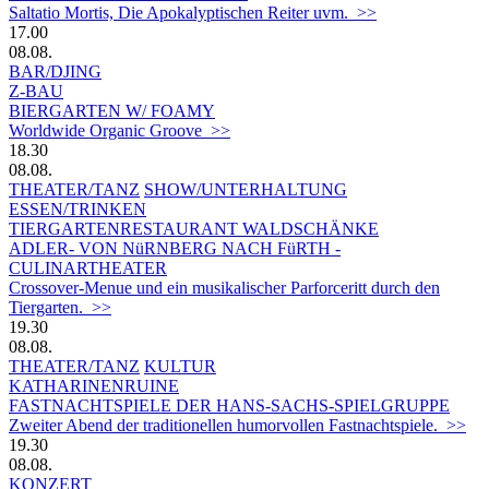
Saltatio Mortis, Die Apokalyptischen Reiter uvm. >>
17.00
08.08.
BAR/DJING
Z-BAU
BIERGARTEN W/ FOAMY
Worldwide Organic Groove >>
18.30
08.08.
THEATER/TANZ
SHOW/UNTERHALTUNG
ESSEN/TRINKEN
TIERGARTEN­RESTAURANT WALDSCHÄNKE
ADLER- VON NüRNBERG NACH FüRTH -
CULINARTHEATER
Crossover-Menue und ein musikalischer Parforceritt durch den
Tiergarten. >>
19.30
08.08.
THEATER/TANZ
KULTUR
KATHARINENRUINE
FASTNACHTSPIELE DER HANS-SACHS-SPIELGRUPPE
Zweiter Abend der traditionellen humorvollen Fastnachtspiele. >>
19.30
08.08.
KONZERT