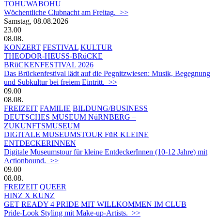
TOHUWABOHU
Wöchentliche Clubnacht am Freitag. >>
Samstag, 08.08.2026
23.00
08.08.
KONZERT
FESTIVAL
KULTUR
THEODOR-HEUSS-BRüCKE
BRüCKENFESTIVAL 2026
Das Brückenfestival lädt auf die Pegnitzwiesen: Musik, Begegnung
und Subkultur bei freiem Eintritt. >>
09.00
08.08.
FREIZEIT
FAMILIE
BILDUNG/BUSINESS
DEUTSCHES MUSEUM NüRNBERG –
ZUKUNFTSMUSEUM
DIGITALE MUSEUMSTOUR FüR KLEINE
ENTDECKERINNEN
Digitale Museumstour für kleine EntdeckerInnen (10-12 Jahre) mit
Actionbound. >>
09.00
08.08.
FREIZEIT
QUEER
HINZ X KUNZ
GET READY 4 PRIDE MIT WILLKOMMEN IM CLUB
Pride-Look Styling mit Make-up-Artists. >>