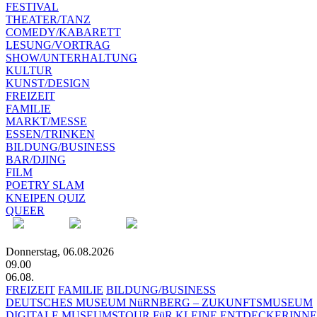
FESTIVAL
THEATER/TANZ
COMEDY/KABARETT
LESUNG/VORTRAG
SHOW/UNTERHALTUNG
KULTUR
KUNST/DESIGN
FREIZEIT
FAMILIE
MARKT/MESSE
ESSEN/TRINKEN
BILDUNG/BUSINESS
BAR/DJING
FILM
POETRY SLAM
KNEIPEN QUIZ
QUEER
Donnerstag, 06.08.2026
09.00
06.08.
FREIZEIT
FAMILIE
BILDUNG/BUSINESS
DEUTSCHES MUSEUM NüRNBERG – ZUKUNFTSMUSEUM
DIGITALE MUSEUMSTOUR FüR KLEINE ENTDECKERINN