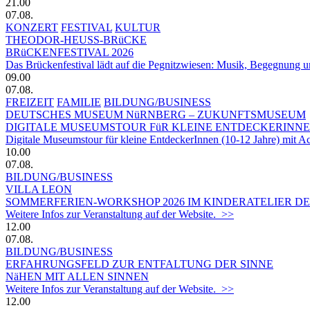
21.00
07.08.
KONZERT
FESTIVAL
KULTUR
THEODOR-HEUSS-BRüCKE
BRüCKENFESTIVAL 2026
Das Brückenfestival lädt auf die Pegnitzwiesen: Musik, Begegnung un
09.00
07.08.
FREIZEIT
FAMILIE
BILDUNG/BUSINESS
DEUTSCHES MUSEUM NüRNBERG – ZUKUNFTSMUSEUM
DIGITALE MUSEUMSTOUR FüR KLEINE ENTDECKERINN
Digitale Museumstour für kleine EntdeckerInnen (10-12 Jahre) mit 
10.00
07.08.
BILDUNG/BUSINESS
VILLA LEON
SOMMERFERIEN-WORKSHOP 2026 IM KINDERATELIER DER
Weitere Infos zur Veranstaltung auf der Website. >>
12.00
07.08.
BILDUNG/BUSINESS
ERFAHRUNGSFELD ZUR ENTFALTUNG DER SINNE
NäHEN MIT ALLEN SINNEN
Weitere Infos zur Veranstaltung auf der Website. >>
12.00