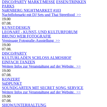
DISCO/PARTY
MARKT/MESSE
ESSEN/TRINKEN
PARKS
NüRNBERG NIGHTMARKET #103
Nachtflohmarkt mit DJ Sets und Thai Streetfood >>
19.00
07.08.
KUNST/DESIGN
LEONART - KUNST- UND KULTURFORUM
BRUNO WEIß FOTOGRAFIE
Vernissage Fotografie-Ausstellung >>
19.00
07.08.
DISCO/PARTY
KULTURLADEN SCHLOSS ALMOSHOF
EINFACH TANZEN
Weitere Infos zur Veranstaltung auf der Website. >>
19.00
07.08.
KONZERT
SüDPUNKT
SOUNDGARTEN MIT SECRET SONG SERVICE
Weitere Infos zur Veranstaltung auf der Website. >>
19.00
07.08.
SHOW/UNTERHALTUNG