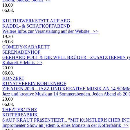
18.00
06.08.
KULTURWERKSTATT AUF AEG
KADDL- & SCHAFKOPFABEND
Weitere Infos zur Veranstaltung auf der Website. >>
19.30
06.08.
COMEDY/KABARETT
SERENADENHOF
GERHARD POLT & DIE WELL BRÜDER - ZUSATZTERMIN 
Kabarett-Erlebnis >>
20.00
06.08.
KONZERT
KUNSTVEREIN KOHLENHOF
ZIKADEN 2026 – JAZZ UND KREATIVE MUSIK AN 14 S
Jazz und kreative Musik an 14 Sommerabenden. Jeden Abend ab 20:
20.00
06.08.
THEATER/TANZ
KOFFERFABRIK
6 AUF KRAUT PRäSENTIERT... "MIT KüNSTLERISCHER IN
Improtheater-Show an jedem 6. eines Monats in der Kofferfabrik >>