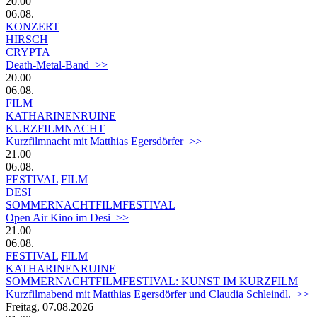
20.00
06.08.
KONZERT
HIRSCH
CRYPTA
Death-Metal-Band >>
20.00
06.08.
FILM
KATHARINENRUINE
KURZFILMNACHT
Kurzfilmnacht mit Matthias Egersdörfer >>
21.00
06.08.
FESTIVAL
FILM
DESI
SOMMERNACHTFILMFESTIVAL
Open Air Kino im Desi >>
21.00
06.08.
FESTIVAL
FILM
KATHARINENRUINE
SOMMERNACHTFILMFESTIVAL: KUNST IM KURZFILM
Kurzfilmabend mit Matthias Egersdörfer und Claudia Schleindl. >>
Freitag, 07.08.2026