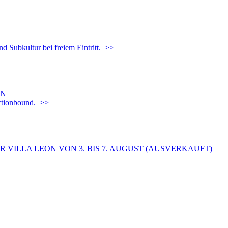
d Subkultur bei freiem Eintritt. >>
EN
Actionbound. >>
 VILLA LEON VON 3. BIS 7. AUGUST (AUSVERKAUFT)