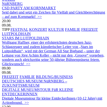
NüRNBERG
CSD PARTY AM KORNMARKT
Seid dabei und setzt ein Zeichen für Vielfalt und Gleichberechtigung
– auf zum Kornmarkt! >>
20.00
09.08.
TIPP
FESTIVAL
KONZERT
KULTUR
FAMILIE
FREIZEIT
LUITPOLDHAIN
STARS IM LUITPOLDHAIN
Wolfgang Haffner, einer der erfolgreichsten deutschen Jazz-
Schlagzeuger und zudem künstlerischer Leiter von „Stars im
Luitpoldhain“, wird mit der German All Star Bigband – unter der
Leitung von Jörg Achim Keller – nicht nur den „Groove“ vorgeben,
sondern auch gleichzeitig seine 50-jährige Bühnenpräsenz feiern.
Glückwunsch! >>
09.00
09.08.
FREIZEIT
FAMILIE
BILDUNG/BUSINESS
DEUTSCHES MUSEUM NüRNBERG –
ZUKUNFTSMUSEUM
DIGITALE MUSEUMSTOUR FüR KLEINE
ENTDECKERINNEN
Digitale Museumstour für kleine EntdeckerInnen (10-12 Jahre) mit
Actionbound. >>
12.00