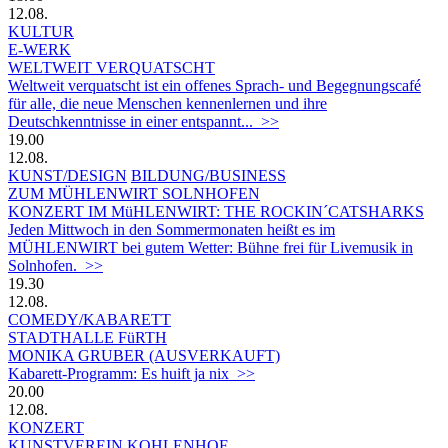
12.08.
KULTUR
E-WERK
WELTWEIT VERQUATSCHT
Weltweit verquatscht ist ein offenes Sprach- und Begegnungscafé
für alle, die neue Menschen kennenlernen und ihre
Deutschkenntnisse in einer entspannt... >>
19.00
12.08.
KUNST/DESIGN
BILDUNG/BUSINESS
ZUM MÜHLENWIRT SOLNHOFEN
KONZERT IM MüHLENWIRT: THE ROCKIN´CATSHARKS
Jeden Mittwoch in den Sommermonaten heißt es im
MÜHLENWIRT bei gutem Wetter: Bühne frei für Livemusik in
Solnhofen. >>
19.30
12.08.
COMEDY/KABARETT
STADTHALLE FüRTH
MONIKA GRUBER (AUSVERKAUFT)
Kabarett-Programm: Es huift ja nix >>
20.00
12.08.
KONZERT
KUNSTVEREIN KOHLENHOF