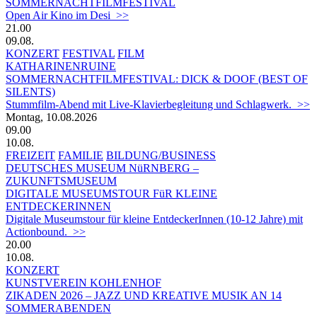
SOMMERNACHTFILMFESTIVAL
Open Air Kino im Desi >>
21.00
09.08.
KONZERT
FESTIVAL
FILM
KATHARINENRUINE
SOMMERNACHTFILMFESTIVAL: DICK & DOOF (BEST OF
SILENTS)
Stummfilm-Abend mit Live-Klavierbegleitung und Schlagwerk. >>
Montag, 10.08.2026
09.00
10.08.
FREIZEIT
FAMILIE
BILDUNG/BUSINESS
DEUTSCHES MUSEUM NüRNBERG –
ZUKUNFTSMUSEUM
DIGITALE MUSEUMSTOUR FüR KLEINE
ENTDECKERINNEN
Digitale Museumstour für kleine EntdeckerInnen (10-12 Jahre) mit
Actionbound. >>
20.00
10.08.
KONZERT
KUNSTVEREIN KOHLENHOF
ZIKADEN 2026 – JAZZ UND KREATIVE MUSIK AN 14
SOMMERABENDEN