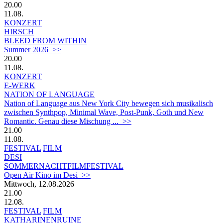
20.00
11.08.
KONZERT
HIRSCH
BLEED FROM WITHIN
Summer 2026 >>
20.00
11.08.
KONZERT
E-WERK
NATION OF LANGUAGE
Nation of Language aus New York City bewegen sich musikalisch
zwischen Synthpop, Minimal Wave, Post-Punk, Goth und New
Romantic. Genau diese Mischung ... >>
21.00
11.08.
FESTIVAL
FILM
DESI
SOMMERNACHTFILMFESTIVAL
Open Air Kino im Desi >>
Mittwoch, 12.08.2026
21.00
12.08.
FESTIVAL
FILM
KATHARINENRUINE