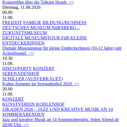
Konzertfilm über die Talking Heads >>
Dienstag, 11.08.2026
09.00
11.08.
FREIZEIT
FAMILIE
BILDUNG/BUSINESS
DEUTSCHES MUSEUM NüRNBERG –
ZUKUNFTSMUSEUM
DIGITALE MUSEUMSTOUR FüR KLEINE
ENTDECKERINNEN
Digitale Museumstour für kleine EntdeckerInnen (10-12 Jahre) mit
Actionbound. >>
19.30
11.08.
DISCO/PARTY
KONZERT
SERENADENHOF
SCHILLER (AUSVERKAUFT)
Kultur-Sommer im Serenadenhof 2026 >>
20.00
11.08.
KONZERT
KUNSTVEREIN KOHLENHOF
ZIKADEN 2026 – JAZZ UND KREATIVE MUSIK AN 14
SOMMERABENDEN
Jazz und kreative Musik an 14 Sommerabenden. Jeden Abend ab
20:00 Uhr. >>