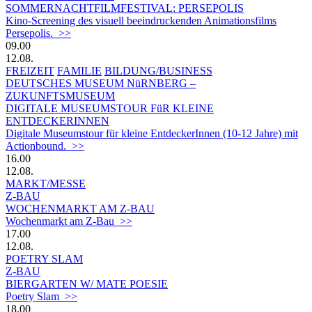
SOMMERNACHTFILMFESTIVAL: PERSEPOLIS
Kino-Screening des visuell beeindruckenden Animationsfilms
Persepolis. >>
09.00
12.08.
FREIZEIT
FAMILIE
BILDUNG/BUSINESS
DEUTSCHES MUSEUM NüRNBERG –
ZUKUNFTSMUSEUM
DIGITALE MUSEUMSTOUR FüR KLEINE
ENTDECKERINNEN
Digitale Museumstour für kleine EntdeckerInnen (10-12 Jahre) mit
Actionbound. >>
16.00
12.08.
MARKT/MESSE
Z-BAU
WOCHENMARKT AM Z-BAU
Wochenmarkt am Z-Bau >>
17.00
12.08.
POETRY SLAM
Z-BAU
BIERGARTEN W/ MATE POESIE
Poetry Slam >>
18.00