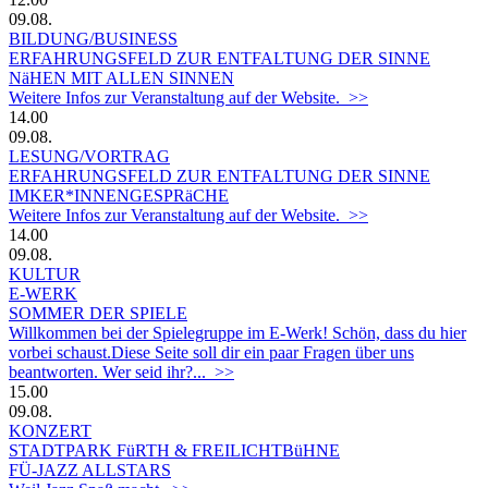
09.08.
BILDUNG/BUSINESS
ERFAHRUNGSFELD ZUR ENTFALTUNG DER SINNE
NäHEN MIT ALLEN SINNEN
Weitere Infos zur Veranstaltung auf der Website. >>
14.00
09.08.
LESUNG/VORTRAG
ERFAHRUNGSFELD ZUR ENTFALTUNG DER SINNE
IMKER*INNENGESPRäCHE
Weitere Infos zur Veranstaltung auf der Website. >>
14.00
09.08.
KULTUR
E-WERK
SOMMER DER SPIELE
Willkommen bei der Spielegruppe im E-Werk! Schön, dass du hier
vorbei schaust.Diese Seite soll dir ein paar Fragen über uns
beantworten. Wer seid ihr?... >>
15.00
09.08.
KONZERT
STADTPARK FüRTH & FREILICHTBüHNE
FÜ-JAZZ ALLSTARS