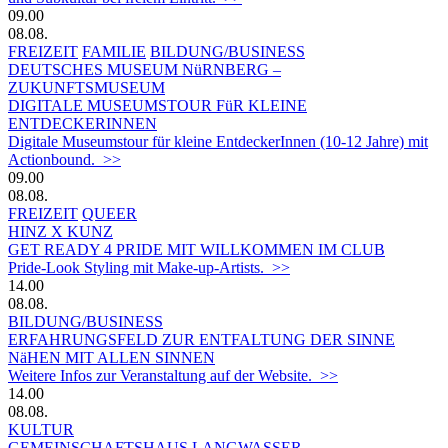
09.00
08.08.
FREIZEIT
FAMILIE
BILDUNG/BUSINESS
DEUTSCHES MUSEUM NüRNBERG –
ZUKUNFTSMUSEUM
DIGITALE MUSEUMSTOUR FüR KLEINE
ENTDECKERINNEN
Digitale Museumstour für kleine EntdeckerInnen (10-12 Jahre) mit
Actionbound. >>
09.00
08.08.
FREIZEIT
QUEER
HINZ X KUNZ
GET READY 4 PRIDE MIT WILLKOMMEN IM CLUB
Pride-Look Styling mit Make-up-Artists. >>
14.00
08.08.
BILDUNG/BUSINESS
ERFAHRUNGSFELD ZUR ENTFALTUNG DER SINNE
NäHEN MIT ALLEN SINNEN
Weitere Infos zur Veranstaltung auf der Website. >>
14.00
08.08.
KULTUR
GEMEINSCHAFTSHAUS LANGWASSER