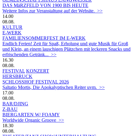
DAS MäRZFELD VON 1900 BIS HEUTE
Weitere Infos zur Veranstaltung auf der Website. >>
14.00
08.08.
KULTUR
E-WERK
FAMILIENSOMMERFEST IM E-WERK
Endlich Ferien! Zeit für Spaß, Erholung und gute Musik für Groß
und Klein, an einem lauschigen Plätzchen mit leckeren Snacks und
erfrischenden Getränk... >>
16.30
08.08.
FESTIVAL
KONZERT
HERSBRUCK
SCHLOSSHOF FESTIVAL 2026
Saltatio Mortis, Die Apokalyptischen Reiter uvm. >>
17.00
08.08.
BAR/DJING
Z-BAU
BIERGARTEN W/ FOAMY
Worldwide Organic Groove >>
18.30
08.08.