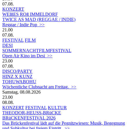
07.08.
KONZERT
WEIßES ROß IMMELDORF
TWICE AS MAD (REGGAE / INDIE)
Reggae / Indie Pop >>
21.00
07.08.
FESTIVAL
FILM
DESI
SOMMERNACHTFILMFESTIVAL
Open Air Kino im Desi >>
23.00
07.08.
DISCO/PARTY
HINZ X KUNZ
TOHUWABOHU
Wöchentliche Clubnacht am Freitag. >>
Samstag, 08.08.2026
23.00
08.08.
KONZERT
FESTIVAL
KULTUR
THEODOR-HEUSS-BRüCKE
BRüCKENFESTIVAL 2026
Das Brückenfestival lädt auf die Pegnitzwiesen: Musik, Begegnung
und Subkultur bei freiem Eintritt. >>