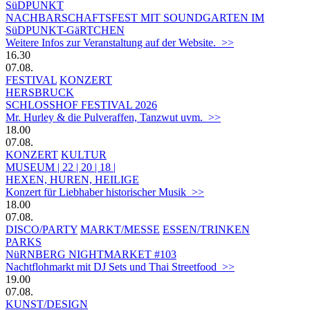
SüDPUNKT
NACHBARSCHAFTSFEST MIT SOUNDGARTEN IM
SüDPUNKT-GäRTCHEN
Weitere Infos zur Veranstaltung auf der Website. >>
16.30
07.08.
FESTIVAL
KONZERT
HERSBRUCK
SCHLOSSHOF FESTIVAL 2026
Mr. Hurley & die Pulveraffen, Tanzwut uvm. >>
18.00
07.08.
KONZERT
KULTUR
MUSEUM | 22 | 20 | 18 |
HEXEN, HUREN, HEILIGE
Konzert für Liebhaber historischer Musik >>
18.00
07.08.
DISCO/PARTY
MARKT/MESSE
ESSEN/TRINKEN
PARKS
NüRNBERG NIGHTMARKET #103
Nachtflohmarkt mit DJ Sets und Thai Streetfood >>
19.00
07.08.
KUNST/DESIGN