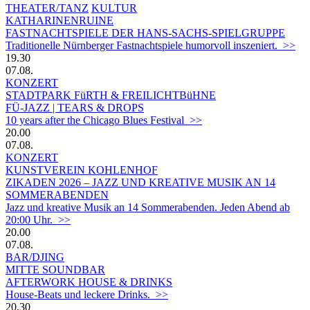
THEATER/TANZ
KULTUR
KATHARINENRUINE
FASTNACHTSPIELE DER HANS-SACHS-SPIELGRUPPE
Traditionelle Nürnberger Fastnachtspiele humorvoll inszeniert. >>
19.30
07.08.
KONZERT
STADTPARK FüRTH & FREILICHTBüHNE
FÜ-JAZZ | TEARS & DROPS
10 years after the Chicago Blues Festival >>
20.00
07.08.
KONZERT
KUNSTVEREIN KOHLENHOF
ZIKADEN 2026 – JAZZ UND KREATIVE MUSIK AN 14
SOMMERABENDEN
Jazz und kreative Musik an 14 Sommerabenden. Jeden Abend ab
20:00 Uhr. >>
20.00
07.08.
BAR/DJING
MITTE SOUNDBAR
AFTERWORK HOUSE & DRINKS
House-Beats und leckere Drinks. >>
20.30