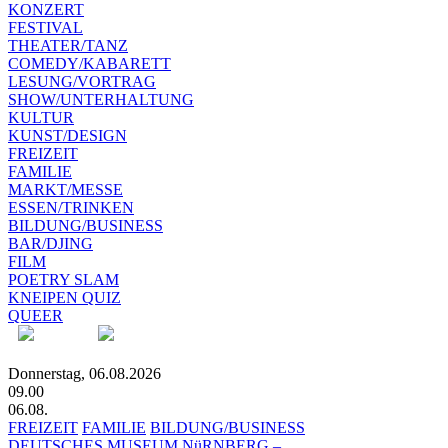
KONZERT
FESTIVAL
THEATER/TANZ
COMEDY/KABARETT
LESUNG/VORTRAG
SHOW/UNTERHALTUNG
KULTUR
KUNST/DESIGN
FREIZEIT
FAMILIE
MARKT/MESSE
ESSEN/TRINKEN
BILDUNG/BUSINESS
BAR/DJING
FILM
POETRY SLAM
KNEIPEN QUIZ
QUEER
Donnerstag, 06.08.2026
09.00
06.08.
FREIZEIT
FAMILIE
BILDUNG/BUSINESS
DEUTSCHES MUSEUM NüRNBERG –