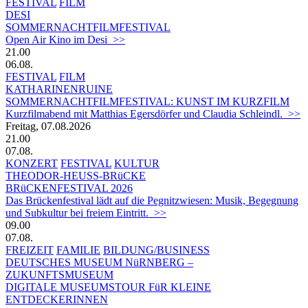
FESTIVAL
FILM
DESI
SOMMERNACHTFILMFESTIVAL
Open Air Kino im Desi >>
21.00
06.08.
FESTIVAL
FILM
KATHARINENRUINE
SOMMERNACHTFILMFESTIVAL: KUNST IM KURZFILM
Kurzfilmabend mit Matthias Egersdörfer und Claudia Schleindl. >>
Freitag, 07.08.2026
21.00
07.08.
KONZERT
FESTIVAL
KULTUR
THEODOR-HEUSS-BRüCKE
BRüCKENFESTIVAL 2026
Das Brückenfestival lädt auf die Pegnitzwiesen: Musik, Begegnung
und Subkultur bei freiem Eintritt. >>
09.00
07.08.
FREIZEIT
FAMILIE
BILDUNG/BUSINESS
DEUTSCHES MUSEUM NüRNBERG –
ZUKUNFTSMUSEUM
DIGITALE MUSEUMSTOUR FüR KLEINE
ENTDECKERINNEN