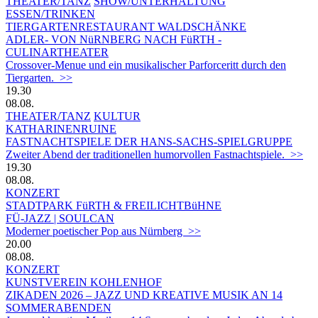
THEATER/TANZ
SHOW/UNTERHALTUNG
ESSEN/TRINKEN
TIERGARTEN­RESTAURANT WALDSCHÄNKE
ADLER- VON NüRNBERG NACH FüRTH -
CULINARTHEATER
Crossover-Menue und ein musikalischer Parforceritt durch den
Tiergarten. >>
19.30
08.08.
THEATER/TANZ
KULTUR
KATHARINENRUINE
FASTNACHTSPIELE DER HANS-SACHS-SPIELGRUPPE
Zweiter Abend der traditionellen humorvollen Fastnachtspiele. >>
19.30
08.08.
KONZERT
STADTPARK FüRTH & FREILICHTBüHNE
FÜ-JAZZ | SOULCAN
Moderner poetischer Pop aus Nürnberg >>
20.00
08.08.
KONZERT
KUNSTVEREIN KOHLENHOF
ZIKADEN 2026 – JAZZ UND KREATIVE MUSIK AN 14
SOMMERABENDEN