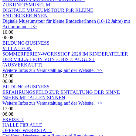
ZUKUNFTSMUSEUM
DIGITALE MUSEUMSTOUR FüR KLEINE
ENTDECKERINNEN
Digitale Museumstour für kleine EntdeckerInnen (10-12 Jahre) mit
Actionbound. >>
10.00
06.08.
BILDUNG/BUSINESS
VILLA LEON
SOMMERFERIEN-WORKSHOP 2026 IM KINDERATELIER
DER VILLA LEON VON 3. BIS 7. AUGUST
(AUSVERKAUFT)
Weitere Infos zur Veranstaltung auf der Website. >>
12.00
06.08.
BILDUNG/BUSINESS
ERFAHRUNGSFELD ZUR ENTFALTUNG DER SINNE
NäHEN MIT ALLEN SINNEN
Weitere Infos zur Veranstaltung auf der Website. >>
17.00
06.08.
FREIZEIT
HALLE FüR ALLE
OFFENE WERKSTATT
Geöffnete Werkstatt zum Bauen und Reparieren. >>