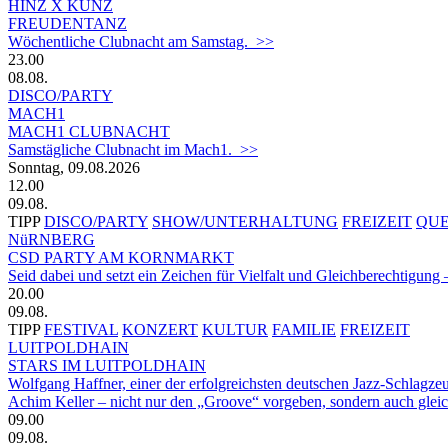
HINZ X KUNZ
FREUDENTANZ
Wöchentliche Clubnacht am Samstag. >>
23.00
08.08.
DISCO/PARTY
MACH1
MACH1 CLUBNACHT
Samstägliche Clubnacht im Mach1. >>
Sonntag, 09.08.2026
12.00
09.08.
TIPP
DISCO/PARTY
SHOW/UNTERHALTUNG
FREIZEIT
QU
NüRNBERG
CSD PARTY AM KORNMARKT
Seid dabei und setzt ein Zeichen für Vielfalt und Gleichberechtigun
20.00
09.08.
TIPP
FESTIVAL
KONZERT
KULTUR
FAMILIE
FREIZEIT
LUITPOLDHAIN
STARS IM LUITPOLDHAIN
Wolfgang Haffner, einer der erfolgreichsten deutschen Jazz-Schlagze
Achim Keller – nicht nur den „Groove“ vorgeben, sondern auch glei
09.00
09.08.