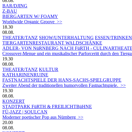
08.08.
BAR/DJING
Z-BAU
BIERGARTEN W/ FOAMY
Worldwide Organic Groove >>
18.30
08.08.
THEATER/TANZ
SHOW/UNTERHALTUNG
ESSEN/TRINKEN
TIERGARTEN­RESTAURANT WALDSCHÄNKE
ADLER- VON NüRNBERG NACH FüRTH - CULINARTHEAT
Crossover-Menue und ein musikalischer Parforceritt durch den Tierg
19.30
08.08.
THEATER/TANZ
KULTUR
KATHARINENRUINE
FASTNACHTSPIELE DER HANS-SACHS-SPIELGRUPPE
Zweiter Abend der traditionellen humorvollen Fastnachtspiele. >>
19.30
08.08.
KONZERT
STADTPARK FüRTH & FREILICHTBüHNE
FÜ-JAZZ | SOULCAN
Moderner poetischer Pop aus Nürnberg >>
20.00
08.08.