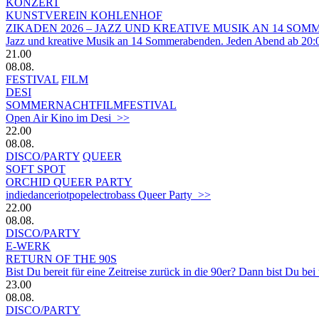
KONZERT
KUNSTVEREIN KOHLENHOF
ZIKADEN 2026 – JAZZ UND KREATIVE MUSIK AN 14 S
Jazz und kreative Musik an 14 Sommerabenden. Jeden Abend ab 20:
21.00
08.08.
FESTIVAL
FILM
DESI
SOMMERNACHTFILMFESTIVAL
Open Air Kino im Desi >>
22.00
08.08.
DISCO/PARTY
QUEER
SOFT SPOT
ORCHID QUEER PARTY
indiedanceriotpopelectrobass Queer Party >>
22.00
08.08.
DISCO/PARTY
E-WERK
RETURN OF THE 90S
Bist Du bereit für eine Zeitreise zurück in die 90er? Dann bist Du bei
23.00
08.08.
DISCO/PARTY