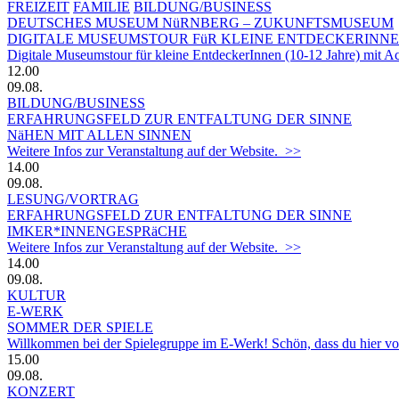
FREIZEIT
FAMILIE
BILDUNG/BUSINESS
DEUTSCHES MUSEUM NüRNBERG – ZUKUNFTSMUSEUM
DIGITALE MUSEUMSTOUR FüR KLEINE ENTDECKERINN
Digitale Museumstour für kleine EntdeckerInnen (10-12 Jahre) mit 
12.00
09.08.
BILDUNG/BUSINESS
ERFAHRUNGSFELD ZUR ENTFALTUNG DER SINNE
NäHEN MIT ALLEN SINNEN
Weitere Infos zur Veranstaltung auf der Website. >>
14.00
09.08.
LESUNG/VORTRAG
ERFAHRUNGSFELD ZUR ENTFALTUNG DER SINNE
IMKER*INNENGESPRäCHE
Weitere Infos zur Veranstaltung auf der Website. >>
14.00
09.08.
KULTUR
E-WERK
SOMMER DER SPIELE
Willkommen bei der Spielegruppe im E-Werk! Schön, dass du hier vorbe
15.00
09.08.
KONZERT