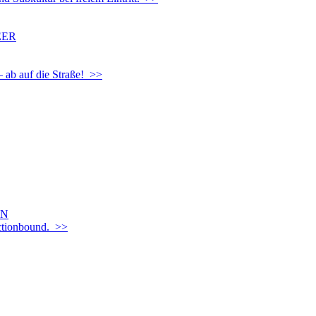
EER
– ab auf die Straße! >>
EN
Actionbound. >>