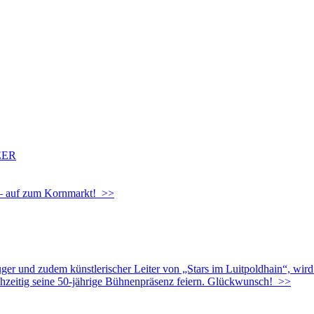
EER
g – auf zum Kornmarkt! >>
uger und zudem künstlerischer Leiter von „Stars im Luitpoldhain“, wir
chzeitig seine 50-jährige Bühnenpräsenz feiern. Glückwunsch! >>