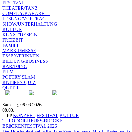
FESTIVAL
THEATER/TANZ
COMEDY/KABARETT
LESUNG/VORTRAG
SHOW/UNTERHALTUNG
KULTUR
KUNST/DESIGN
FREIZEIT
FAMILIE
MARKT/MESSE
ESSEN/TRINKEN
BILDUNG/BUSINESS
BAR/DJING
FILM
POETRY SLAM
KNEIPEN QUIZ
QUEER
Samstag, 08.08.2026
08.08.
TIPP
KONZERT
FESTIVAL
KULTUR
THEODOR-HEUSS-BRüCKE
BRüCKENFESTIVAL 2026
Das Brückenfestival lädt auf die Pegnitzwiesen: Musik, Begegnung un