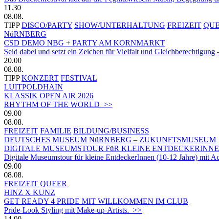
11.30
08.08.
TIPP
DISCO/PARTY
SHOW/UNTERHALTUNG
FREIZEIT
QU
NüRNBERG
CSD DEMO NBG + PARTY AM KORNMARKT
Seid dabei und setzt ein Zeichen für Vielfalt und Gleichberechtigung 
20.00
08.08.
TIPP
KONZERT
FESTIVAL
LUITPOLDHAIN
KLASSIK OPEN AIR 2026
RHYTHM OF THE WORLD >>
09.00
08.08.
FREIZEIT
FAMILIE
BILDUNG/BUSINESS
DEUTSCHES MUSEUM NüRNBERG – ZUKUNFTSMUSEUM
DIGITALE MUSEUMSTOUR FüR KLEINE ENTDECKERINN
Digitale Museumstour für kleine EntdeckerInnen (10-12 Jahre) mit 
09.00
08.08.
FREIZEIT
QUEER
HINZ X KUNZ
GET READY 4 PRIDE MIT WILLKOMMEN IM CLUB
Pride-Look Styling mit Make-up-Artists. >>
14.00