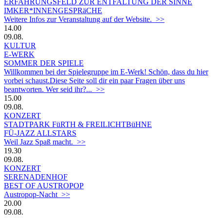
ERFAHRUNGSFELD ZUR ENTFALTUNG DER SINNE
IMKER*INNENGESPRäCHE
Weitere Infos zur Veranstaltung auf der Website. >>
14.00
09.08.
KULTUR
E-WERK
SOMMER DER SPIELE
Willkommen bei der Spielegruppe im E-Werk! Schön, dass du hier
vorbei schaust.Diese Seite soll dir ein paar Fragen über uns
beantworten. Wer seid ihr?... >>
15.00
09.08.
KONZERT
STADTPARK FüRTH & FREILICHTBüHNE
FÜ-JAZZ ALLSTARS
Weil Jazz Spaß macht. >>
19.30
09.08.
KONZERT
SERENADENHOF
BEST OF AUSTROPOP
Austropop-Nacht >>
20.00
09.08.