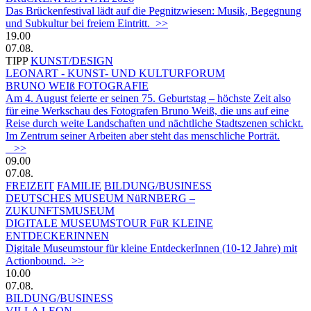
Das Brückenfestival lädt auf die Pegnitzwiesen: Musik, Begegnung
und Subkultur bei freiem Eintritt. >>
19.00
07.08.
TIPP
KUNST/DESIGN
LEONART - KUNST- UND KULTURFORUM
BRUNO WEIß FOTOGRAFIE
Am 4. August feierte er seinen 75. Geburtstag – höchste Zeit also
für eine Werkschau des Fotografen Bruno Weiß, die uns auf eine
Reise durch weite Landschaften und nächtliche Stadtszenen schickt.
Im Zentrum seiner Arbeiten aber steht das menschliche Porträt.
>>
09.00
07.08.
FREIZEIT
FAMILIE
BILDUNG/BUSINESS
DEUTSCHES MUSEUM NüRNBERG –
ZUKUNFTSMUSEUM
DIGITALE MUSEUMSTOUR FüR KLEINE
ENTDECKERINNEN
Digitale Museumstour für kleine EntdeckerInnen (10-12 Jahre) mit
Actionbound. >>
10.00
07.08.
BILDUNG/BUSINESS
VILLA LEON