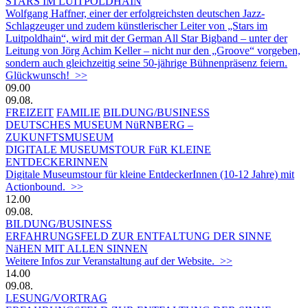
STARS IM LUITPOLDHAIN
Wolfgang Haffner, einer der erfolgreichsten deutschen Jazz-
Schlagzeuger und zudem künstlerischer Leiter von „Stars im
Luitpoldhain“, wird mit der German All Star Bigband – unter der
Leitung von Jörg Achim Keller – nicht nur den „Groove“ vorgeben,
sondern auch gleichzeitig seine 50-jährige Bühnenpräsenz feiern.
Glückwunsch! >>
09.00
09.08.
FREIZEIT
FAMILIE
BILDUNG/BUSINESS
DEUTSCHES MUSEUM NüRNBERG –
ZUKUNFTSMUSEUM
DIGITALE MUSEUMSTOUR FüR KLEINE
ENTDECKERINNEN
Digitale Museumstour für kleine EntdeckerInnen (10-12 Jahre) mit
Actionbound. >>
12.00
09.08.
BILDUNG/BUSINESS
ERFAHRUNGSFELD ZUR ENTFALTUNG DER SINNE
NäHEN MIT ALLEN SINNEN
Weitere Infos zur Veranstaltung auf der Website. >>
14.00
09.08.
LESUNG/VORTRAG