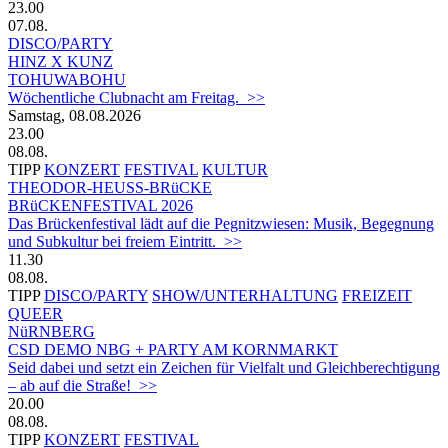
23.00
07.08.
DISCO/PARTY
HINZ X KUNZ
TOHUWABOHU
Wöchentliche Clubnacht am Freitag. >>
Samstag, 08.08.2026
23.00
08.08.
TIPP
KONZERT
FESTIVAL
KULTUR
THEODOR-HEUSS-BRüCKE
BRüCKENFESTIVAL 2026
Das Brückenfestival lädt auf die Pegnitzwiesen: Musik, Begegnung
und Subkultur bei freiem Eintritt. >>
11.30
08.08.
TIPP
DISCO/PARTY
SHOW/UNTERHALTUNG
FREIZEIT
QUEER
NüRNBERG
CSD DEMO NBG + PARTY AM KORNMARKT
Seid dabei und setzt ein Zeichen für Vielfalt und Gleichberechtigung
– ab auf die Straße! >>
20.00
08.08.
TIPP
KONZERT
FESTIVAL