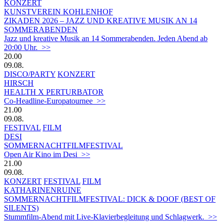
KONZERT
KUNSTVEREIN KOHLENHOF
ZIKADEN 2026 – JAZZ UND KREATIVE MUSIK AN 14
SOMMERABENDEN
Jazz und kreative Musik an 14 Sommerabenden. Jeden Abend ab
20:00 Uhr. >>
20.00
09.08.
DISCO/PARTY
KONZERT
HIRSCH
HEALTH X PERTURBATOR
Co-Headline-Europatournee >>
21.00
09.08.
FESTIVAL
FILM
DESI
SOMMERNACHTFILMFESTIVAL
Open Air Kino im Desi >>
21.00
09.08.
KONZERT
FESTIVAL
FILM
KATHARINENRUINE
SOMMERNACHTFILMFESTIVAL: DICK & DOOF (BEST OF
SILENTS)
Stummfilm-Abend mit Live-Klavierbegleitung und Schlagwerk. >>