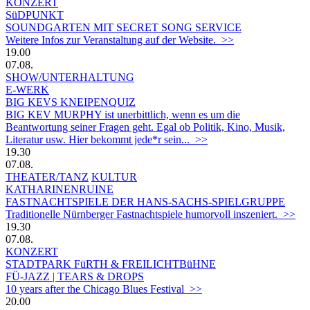
KONZERT
SüDPUNKT
SOUNDGARTEN MIT SECRET SONG SERVICE
Weitere Infos zur Veranstaltung auf der Website. >>
19.00
07.08.
SHOW/UNTERHALTUNG
E-WERK
BIG KEVS KNEIPENQUIZ
BIG KEV MURPHY ist unerbittlich, wenn es um die
Beantwortung seiner Fragen geht. Egal ob Politik, Kino, Musik,
Literatur usw. Hier bekommt jede*r sein... >>
19.30
07.08.
THEATER/TANZ
KULTUR
KATHARINENRUINE
FASTNACHTSPIELE DER HANS-SACHS-SPIELGRUPPE
Traditionelle Nürnberger Fastnachtspiele humorvoll inszeniert. >>
19.30
07.08.
KONZERT
STADTPARK FüRTH & FREILICHTBüHNE
FÜ-JAZZ | TEARS & DROPS
10 years after the Chicago Blues Festival >>
20.00