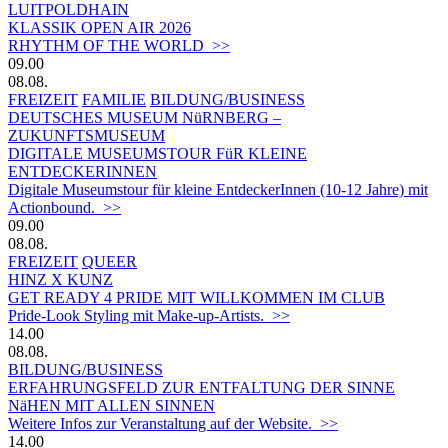
LUITPOLDHAIN
KLASSIK OPEN AIR 2026
RHYTHM OF THE WORLD >>
09.00
08.08.
FREIZEIT
FAMILIE
BILDUNG/BUSINESS
DEUTSCHES MUSEUM NüRNBERG –
ZUKUNFTSMUSEUM
DIGITALE MUSEUMSTOUR FüR KLEINE
ENTDECKERINNEN
Digitale Museumstour für kleine EntdeckerInnen (10-12 Jahre) mit
Actionbound. >>
09.00
08.08.
FREIZEIT
QUEER
HINZ X KUNZ
GET READY 4 PRIDE MIT WILLKOMMEN IM CLUB
Pride-Look Styling mit Make-up-Artists. >>
14.00
08.08.
BILDUNG/BUSINESS
ERFAHRUNGSFELD ZUR ENTFALTUNG DER SINNE
NäHEN MIT ALLEN SINNEN
Weitere Infos zur Veranstaltung auf der Website. >>
14.00