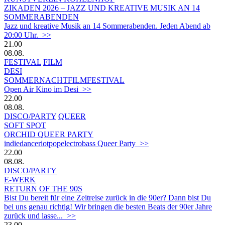
ZIKADEN 2026 – JAZZ UND KREATIVE MUSIK AN 14
SOMMERABENDEN
Jazz und kreative Musik an 14 Sommerabenden. Jeden Abend ab
20:00 Uhr. >>
21.00
08.08.
FESTIVAL
FILM
DESI
SOMMERNACHTFILMFESTIVAL
Open Air Kino im Desi >>
22.00
08.08.
DISCO/PARTY
QUEER
SOFT SPOT
ORCHID QUEER PARTY
indiedanceriotpopelectrobass Queer Party >>
22.00
08.08.
DISCO/PARTY
E-WERK
RETURN OF THE 90S
Bist Du bereit für eine Zeitreise zurück in die 90er? Dann bist Du
bei uns genau richtig! Wir bringen die besten Beats der 90er Jahre
zurück und lasse... >>
23.00