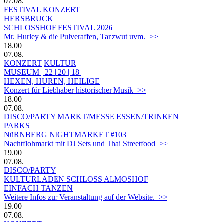
07.08.
FESTIVAL
KONZERT
HERSBRUCK
SCHLOSSHOF FESTIVAL 2026
Mr. Hurley & die Pulveraffen, Tanzwut uvm. >>
18.00
07.08.
KONZERT
KULTUR
MUSEUM | 22 | 20 | 18 |
HEXEN, HUREN, HEILIGE
Konzert für Liebhaber historischer Musik >>
18.00
07.08.
DISCO/PARTY
MARKT/MESSE
ESSEN/TRINKEN
PARKS
NüRNBERG NIGHTMARKET #103
Nachtflohmarkt mit DJ Sets und Thai Streetfood >>
19.00
07.08.
DISCO/PARTY
KULTURLADEN SCHLOSS ALMOSHOF
EINFACH TANZEN
Weitere Infos zur Veranstaltung auf der Website. >>
19.00
07.08.