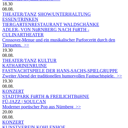
18.30
08.08.
THEATER/TANZ
SHOW/UNTERHALTUNG
ESSEN/TRINKEN
TIERGARTEN­RESTAURANT WALDSCHÄNKE
ADLER- VON NüRNBERG NACH FüRTH -
CULINARTHEATER
Crossover-Menue und ein musikalischer Parforceritt durch den
Tiergarten. >>
19.30
08.08.
THEATER/TANZ
KULTUR
KATHARINENRUINE
FASTNACHTSPIELE DER HANS-SACHS-SPIELGRUPPE
Zweiter Abend der traditionellen humorvollen Fastnachtspiele. >>
19.30
08.08.
KONZERT
STADTPARK FüRTH & FREILICHTBüHNE
FÜ-JAZZ | SOULCAN
Moderner poetischer Pop aus Nürnberg >>
20.00
08.08.
KONZERT
KUNSTVEREIN KOHLENHOF