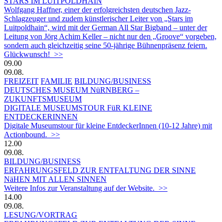
STARS IM LUITPOLDHAIN
Wolfgang Haffner, einer der erfolgreichsten deutschen Jazz-
Schlagzeuger und zudem künstlerischer Leiter von „Stars im
Luitpoldhain“, wird mit der German All Star Bigband – unter der
Leitung von Jörg Achim Keller – nicht nur den „Groove“ vorgeben,
sondern auch gleichzeitig seine 50-jährige Bühnenpräsenz feiern.
Glückwunsch! >>
09.00
09.08.
FREIZEIT
FAMILIE
BILDUNG/BUSINESS
DEUTSCHES MUSEUM NüRNBERG –
ZUKUNFTSMUSEUM
DIGITALE MUSEUMSTOUR FüR KLEINE
ENTDECKERINNEN
Digitale Museumstour für kleine EntdeckerInnen (10-12 Jahre) mit
Actionbound. >>
12.00
09.08.
BILDUNG/BUSINESS
ERFAHRUNGSFELD ZUR ENTFALTUNG DER SINNE
NäHEN MIT ALLEN SINNEN
Weitere Infos zur Veranstaltung auf der Website. >>
14.00
09.08.
LESUNG/VORTRAG