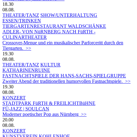
18.30
08.08.
THEATER/TANZ
SHOW/UNTERHALTUNG
ESSEN/TRINKEN
TIERGARTEN­RESTAURANT WALDSCHÄNKE
ADLER- VON NüRNBERG NACH FüRTH -
CULINARTHEATER
Crossover-Menue und ein musikalischer Parforceritt durch den
Tiergarten. >>
19.30
08.08.
THEATER/TANZ
KULTUR
KATHARINENRUINE
FASTNACHTSPIELE DER HANS-SACHS-SPIELGRUPPE
Zweiter Abend der traditionellen humorvollen Fastnachtspiele. >>
19.30
08.08.
KONZERT
STADTPARK FüRTH & FREILICHTBüHNE
FÜ-JAZZ | SOULCAN
Moderner poetischer Pop aus Nürnberg >>
20.00
08.08.
KONZERT
KUNSTVEREIN KOHLENHOF