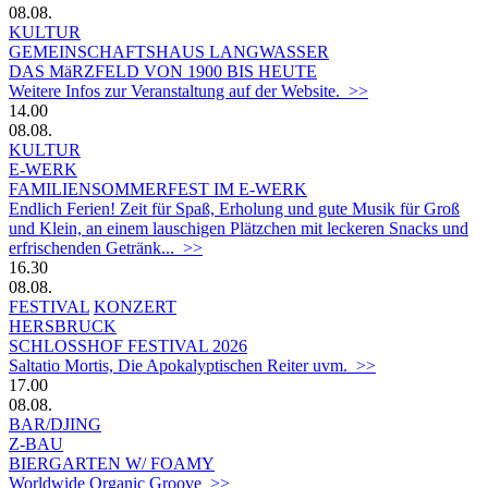
08.08.
KULTUR
GEMEINSCHAFTSHAUS LANGWASSER
DAS MäRZFELD VON 1900 BIS HEUTE
Weitere Infos zur Veranstaltung auf der Website. >>
14.00
08.08.
KULTUR
E-WERK
FAMILIENSOMMERFEST IM E-WERK
Endlich Ferien! Zeit für Spaß, Erholung und gute Musik für Groß
und Klein, an einem lauschigen Plätzchen mit leckeren Snacks und
erfrischenden Getränk... >>
16.30
08.08.
FESTIVAL
KONZERT
HERSBRUCK
SCHLOSSHOF FESTIVAL 2026
Saltatio Mortis, Die Apokalyptischen Reiter uvm. >>
17.00
08.08.
BAR/DJING
Z-BAU
BIERGARTEN W/ FOAMY
Worldwide Organic Groove >>