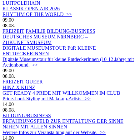
LUITPOLDHAIN
KLASSIK OPEN AIR 2026
RHYTHM OF THE WORLD >>
09.00
08.08.
FREIZEIT
FAMILIE
BILDUNG/BUSINESS
DEUTSCHES MUSEUM NüRNBERG –
ZUKUNFTSMUSEUM
DIGITALE MUSEUMSTOUR FüR KLEINE
ENTDECKERINNEN
Digitale Museumstour für kleine EntdeckerInnen (10-12 Jahre) mit
Actionbound. >>
09.00
08.08.
FREIZEIT
QUEER
HINZ X KUNZ
GET READY 4 PRIDE MIT WILLKOMMEN IM CLUB
Pride-Look Styling mit Make-up-Artists. >>
14.00
08.08.
BILDUNG/BUSINESS
ERFAHRUNGSFELD ZUR ENTFALTUNG DER SINNE
NäHEN MIT ALLEN SINNEN
Weitere Infos zur Veranstaltung auf der Website. >>
14.00