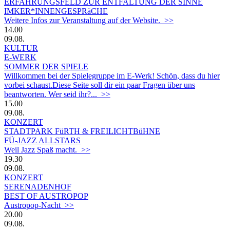
ERFAHRUNGSFELD ZUR ENTFALTUNG DER SINNE
IMKER*INNENGESPRäCHE
Weitere Infos zur Veranstaltung auf der Website. >>
14.00
09.08.
KULTUR
E-WERK
SOMMER DER SPIELE
Willkommen bei der Spielegruppe im E-Werk! Schön, dass du hier
vorbei schaust.Diese Seite soll dir ein paar Fragen über uns
beantworten. Wer seid ihr?... >>
15.00
09.08.
KONZERT
STADTPARK FüRTH & FREILICHTBüHNE
FÜ-JAZZ ALLSTARS
Weil Jazz Spaß macht. >>
19.30
09.08.
KONZERT
SERENADENHOF
BEST OF AUSTROPOP
Austropop-Nacht >>
20.00
09.08.