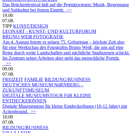
Das Brückenfestival lädt auf die Pegnitzwiesen: Musik, Begegnung
und Subkultur bei freiem Eintritt. >>
19.00
07.08.
TIPP
KUNST/DESIGN
LEONART - KUNST- UND KULTURFORUM
BRUNO WEIß FOTOGRAFIE
Am 4. August feierte er seinen 75. Geburtstag – höchste Zeit also
für eine Werkschau des Fotografen Bruno Weiß, die uns auf eine
Reise durch weite Landschaften und nächtliche Stadtszenen schickt.
Im Zentrum seiner Arbeiten aber steht das menschliche Porträt.
>>
09.00
07.08.
FREIZEIT
FAMILIE
BILDUNG/BUSINESS
DEUTSCHES MUSEUM NüRNBERG –
ZUKUNFTSMUSEUM
DIGITALE MUSEUMSTOUR FüR KLEINE
ENTDECKERINNEN
Digitale Museumstour für kleine EntdeckerInnen (10-12 Jahre) mit
Actionbound. >>
10.00
07.08.
BILDUNG/BUSINESS
VILLA LEON