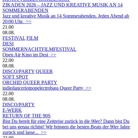
ZIKADEN 2026 – JAZZ UND KREATIVE MUSIK AN 14
SOMMERABENDEN
Jazz und kreative Musik an 14 Sommerabenden. Jeden Abend ab
20:00 Uhr. >>
21.00
08.08.
FESTIVAL
FILM
DESI
SOMMERNACHTFILMFESTIVAL
Open Air Kino im Desi >>
22.00
08.08.
DISCO/PARTY
QUEER
SOFT SPOT
ORCHID QUEER PARTY
indiedanceriotpopelectrobass Queer Party >>
22.00
08.08.
DISCO/PARTY
E-WERK
RETURN OF THE 90S
Bist Du bereit für eine Zeitreise zurück in die 90er? Dann bist Du
bei uns genau richtig! Wir bringen die besten Beats der 90er Jahre
zurück und lasse... >>
23.00