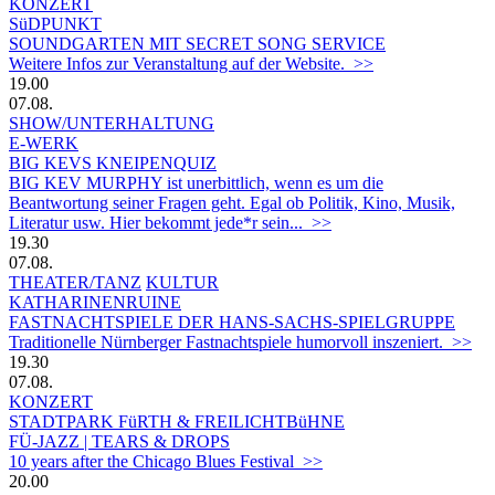
KONZERT
SüDPUNKT
SOUNDGARTEN MIT SECRET SONG SERVICE
Weitere Infos zur Veranstaltung auf der Website. >>
19.00
07.08.
SHOW/UNTERHALTUNG
E-WERK
BIG KEVS KNEIPENQUIZ
BIG KEV MURPHY ist unerbittlich, wenn es um die
Beantwortung seiner Fragen geht. Egal ob Politik, Kino, Musik,
Literatur usw. Hier bekommt jede*r sein... >>
19.30
07.08.
THEATER/TANZ
KULTUR
KATHARINENRUINE
FASTNACHTSPIELE DER HANS-SACHS-SPIELGRUPPE
Traditionelle Nürnberger Fastnachtspiele humorvoll inszeniert. >>
19.30
07.08.
KONZERT
STADTPARK FüRTH & FREILICHTBüHNE
FÜ-JAZZ | TEARS & DROPS
10 years after the Chicago Blues Festival >>
20.00