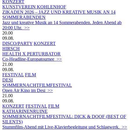
KONZERT
KUNSTVEREIN KOHLENHOF
ZIKADEN 2026 – JAZZ UND KREATIVE MUSIK AN 14
SOMMERABENDEN
Jazz und kreative Musik an 14 Sommerabenden. Jeden Abend ab
20:00 Uhr. >>
20.00
09.08.
DISCO/PARTY
KONZERT
HIRSCH
HEALTH X PERTURBATOR
Co-Headline-Europatournee >>
21.00
09.08.
FESTIVAL
FILM
DESI
SOMMERNACHTFILMFESTIVAL
Open Air Kino im Desi >>
21.00
09.08.
KONZERT
FESTIVAL
FILM
KATHARINENRUINE
SOMMERNACHTFILMFESTIVAL: DICK & DOOF (BEST OF
SILENTS)
Stummfilm-Abend mit Live-Klavierbegleitung und Schlagwerk. >>