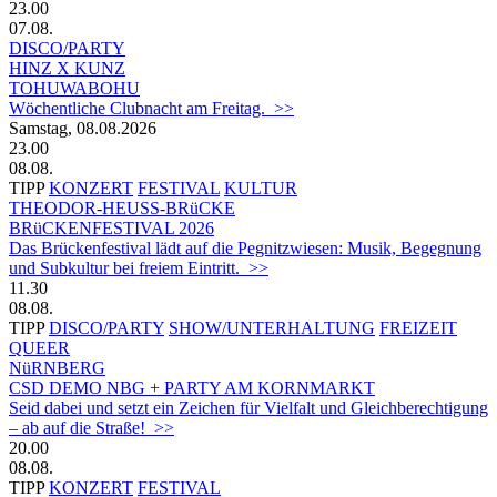
23.00
07.08.
DISCO/PARTY
HINZ X KUNZ
TOHUWABOHU
Wöchentliche Clubnacht am Freitag. >>
Samstag, 08.08.2026
23.00
08.08.
TIPP
KONZERT
FESTIVAL
KULTUR
THEODOR-HEUSS-BRüCKE
BRüCKENFESTIVAL 2026
Das Brückenfestival lädt auf die Pegnitzwiesen: Musik, Begegnung
und Subkultur bei freiem Eintritt. >>
11.30
08.08.
TIPP
DISCO/PARTY
SHOW/UNTERHALTUNG
FREIZEIT
QUEER
NüRNBERG
CSD DEMO NBG + PARTY AM KORNMARKT
Seid dabei und setzt ein Zeichen für Vielfalt und Gleichberechtigung
– ab auf die Straße! >>
20.00
08.08.
TIPP
KONZERT
FESTIVAL