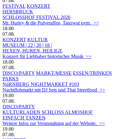
07.08.
FESTIVAL
KONZERT
HERSBRUCK
SCHLOSSHOF FESTIVAL 2026
Mr. Hurley & die Pulveraffen, Tanzwut uvm. >>
18.00
07.08.
KONZERT
KULTUR
MUSEUM | 22 | 20 | 18 |
HEXEN, HUREN, HEILIGE
Konzert für Liebhaber historischer Musik >>
18.00
07.08.
DISCO/PARTY
MARKT/MESSE
ESSEN/TRINKEN
PARKS
NüRNBERG NIGHTMARKET #103
Nachtflohmarkt mit DJ Sets und Thai Streetfood >>
19.00
07.08.
DISCO/PARTY
KULTURLADEN SCHLOSS ALMOSHOF
EINFACH TANZEN
Weitere Infos zur Veranstaltung auf der Website. >>
19.00
07.08.