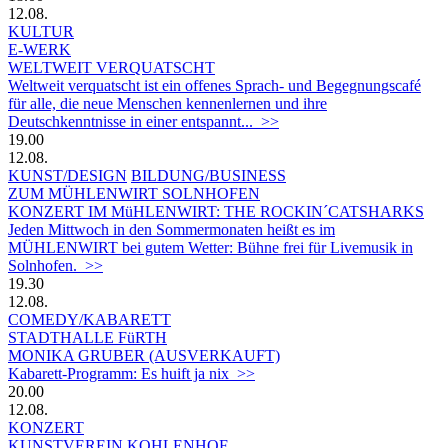
12.08.
KULTUR
E-WERK
WELTWEIT VERQUATSCHT
Weltweit verquatscht ist ein offenes Sprach- und Begegnungscafé
für alle, die neue Menschen kennenlernen und ihre
Deutschkenntnisse in einer entspannt... >>
19.00
12.08.
KUNST/DESIGN
BILDUNG/BUSINESS
ZUM MÜHLENWIRT SOLNHOFEN
KONZERT IM MüHLENWIRT: THE ROCKIN´CATSHARKS
Jeden Mittwoch in den Sommermonaten heißt es im
MÜHLENWIRT bei gutem Wetter: Bühne frei für Livemusik in
Solnhofen. >>
19.30
12.08.
COMEDY/KABARETT
STADTHALLE FüRTH
MONIKA GRUBER (AUSVERKAUFT)
Kabarett-Programm: Es huift ja nix >>
20.00
12.08.
KONZERT
KUNSTVEREIN KOHLENHOF