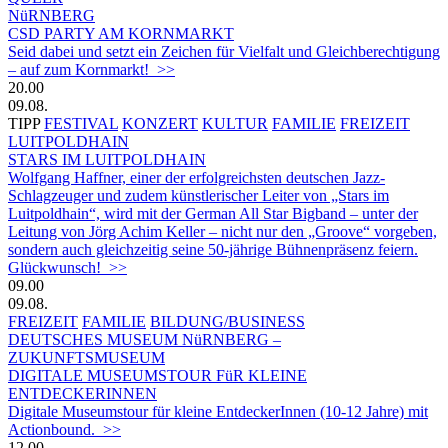
NüRNBERG
CSD PARTY AM KORNMARKT
Seid dabei und setzt ein Zeichen für Vielfalt und Gleichberechtigung
– auf zum Kornmarkt! >>
20.00
09.08.
TIPP
FESTIVAL
KONZERT
KULTUR
FAMILIE
FREIZEIT
LUITPOLDHAIN
STARS IM LUITPOLDHAIN
Wolfgang Haffner, einer der erfolgreichsten deutschen Jazz-
Schlagzeuger und zudem künstlerischer Leiter von „Stars im
Luitpoldhain“, wird mit der German All Star Bigband – unter der
Leitung von Jörg Achim Keller – nicht nur den „Groove“ vorgeben,
sondern auch gleichzeitig seine 50-jährige Bühnenpräsenz feiern.
Glückwunsch! >>
09.00
09.08.
FREIZEIT
FAMILIE
BILDUNG/BUSINESS
DEUTSCHES MUSEUM NüRNBERG –
ZUKUNFTSMUSEUM
DIGITALE MUSEUMSTOUR FüR KLEINE
ENTDECKERINNEN
Digitale Museumstour für kleine EntdeckerInnen (10-12 Jahre) mit
Actionbound. >>
12.00