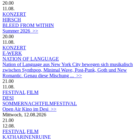
20.00
11.08.
KONZERT
HIRSCH
BLEED FROM WITHIN
Summer 2026 >>
20.00
11.08.
KONZERT
E-WERK
NATION OF LANGUAGE
Nation of Language aus New York City bewegen sich musikalisch
zwischen Synthpop, Minimal Wave, Post-Punk, Goth und New
Romantic. Genau diese Mischung ... >>
21.00
11.08.
FESTIVAL
FILM
DESI
SOMMERNACHTFILMFESTIVAL
Open Air Kino im Desi >>
Mittwoch, 12.08.2026
21.00
12.08.
FESTIVAL
FILM
KATHARINENRUINE