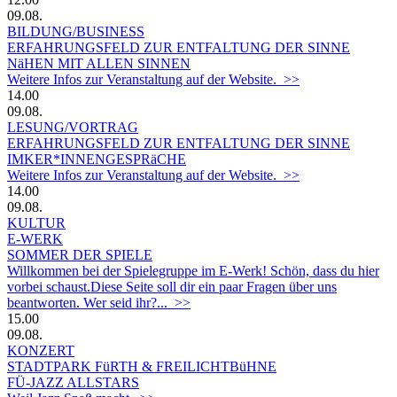
09.08.
BILDUNG/BUSINESS
ERFAHRUNGSFELD ZUR ENTFALTUNG DER SINNE
NäHEN MIT ALLEN SINNEN
Weitere Infos zur Veranstaltung auf der Website. >>
14.00
09.08.
LESUNG/VORTRAG
ERFAHRUNGSFELD ZUR ENTFALTUNG DER SINNE
IMKER*INNENGESPRäCHE
Weitere Infos zur Veranstaltung auf der Website. >>
14.00
09.08.
KULTUR
E-WERK
SOMMER DER SPIELE
Willkommen bei der Spielegruppe im E-Werk! Schön, dass du hier
vorbei schaust.Diese Seite soll dir ein paar Fragen über uns
beantworten. Wer seid ihr?... >>
15.00
09.08.
KONZERT
STADTPARK FüRTH & FREILICHTBüHNE
FÜ-JAZZ ALLSTARS