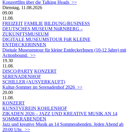
Konzertfilm über die Talking Heads >>
Dienstag, 11.08.2026
09.00
11.08.
FREIZEIT
FAMILIE
BILDUNG/BUSINESS
DEUTSCHES MUSEUM NüRNBERG –
ZUKUNFTSMUSEUM
DIGITALE MUSEUMSTOUR FüR KLEINE
ENTDECKERINNEN
Digitale Museumstour für kleine EntdeckerInnen (10-12 Jahre) mit
Actionbound. >>
19.30
11.08.
DISCO/PARTY
KONZERT
SERENADENHOF
SCHILLER (AUSVERKAUFT)
Kultur-Sommer im Serenadenhof 2026 >>
20.00
11.08.
KONZERT
KUNSTVEREIN KOHLENHOF
ZIKADEN 2026 – JAZZ UND KREATIVE MUSIK AN 14
SOMMERABENDEN
Jazz und kreative Musik an 14 Sommerabenden. Jeden Abend ab
20:00 Uhr. >>