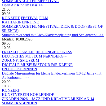
SOMMERNACHTFILMFESTIVAL
Open Air Kino im Desi >>
21.00
09.08.
KONZERT
FESTIVAL
FILM
KATHARINENRUINE
SOMMERNACHTFILMFESTIVAL: DICK & DOOF (BEST OF
SILENTS)
Stummfilm-Abend mit Live-Klavierbegleitung und Schlagwerk. >>
Montag, 10.08.2026
09.00
10.08.
FREIZEIT
FAMILIE
BILDUNG/BUSINESS
DEUTSCHES MUSEUM NüRNBERG –
ZUKUNFTSMUSEUM
DIGITALE MUSEUMSTOUR FüR KLEINE
ENTDECKERINNEN
Digitale Museumstour für kleine EntdeckerInnen (10-12 Jahre) mit
Actionbound. >>
20.00
10.08.
KONZERT
KUNSTVEREIN KOHLENHOF
ZIKADEN 2026 – JAZZ UND KREATIVE MUSIK AN 14
SOMMERABENDEN