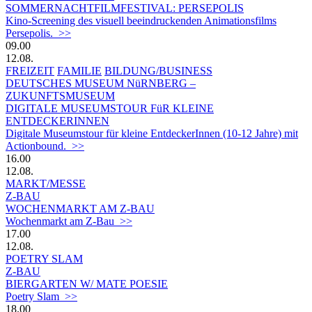
SOMMERNACHTFILMFESTIVAL: PERSEPOLIS
Kino-Screening des visuell beeindruckenden Animationsfilms
Persepolis. >>
09.00
12.08.
FREIZEIT
FAMILIE
BILDUNG/BUSINESS
DEUTSCHES MUSEUM NüRNBERG –
ZUKUNFTSMUSEUM
DIGITALE MUSEUMSTOUR FüR KLEINE
ENTDECKERINNEN
Digitale Museumstour für kleine EntdeckerInnen (10-12 Jahre) mit
Actionbound. >>
16.00
12.08.
MARKT/MESSE
Z-BAU
WOCHENMARKT AM Z-BAU
Wochenmarkt am Z-Bau >>
17.00
12.08.
POETRY SLAM
Z-BAU
BIERGARTEN W/ MATE POESIE
Poetry Slam >>
18.00