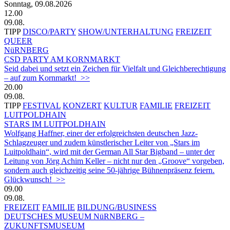
Sonntag, 09.08.2026
12.00
09.08.
TIPP
DISCO/PARTY
SHOW/UNTERHALTUNG
FREIZEIT
QUEER
NüRNBERG
CSD PARTY AM KORNMARKT
Seid dabei und setzt ein Zeichen für Vielfalt und Gleichberechtigung
– auf zum Kornmarkt! >>
20.00
09.08.
TIPP
FESTIVAL
KONZERT
KULTUR
FAMILIE
FREIZEIT
LUITPOLDHAIN
STARS IM LUITPOLDHAIN
Wolfgang Haffner, einer der erfolgreichsten deutschen Jazz-
Schlagzeuger und zudem künstlerischer Leiter von „Stars im
Luitpoldhain“, wird mit der German All Star Bigband – unter der
Leitung von Jörg Achim Keller – nicht nur den „Groove“ vorgeben,
sondern auch gleichzeitig seine 50-jährige Bühnenpräsenz feiern.
Glückwunsch! >>
09.00
09.08.
FREIZEIT
FAMILIE
BILDUNG/BUSINESS
DEUTSCHES MUSEUM NüRNBERG –
ZUKUNFTSMUSEUM