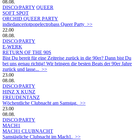
08.08.
DISCO/PARTY
QUEER
SOFT SPOT
ORCHID QUEER PARTY
indiedanceriotpopelectrobass Queer Party >>
22.00
08.08.
DISCO/PARTY
E-WERK
RETURN OF THE 90S
Bist Du bereit für eine Zeitreise zurück in die 90er? Dann bist Du
bei uns genau richtig! Wir bringen die besten Beats der 90er Jahre
zurück und lasse... >>
23.00
08.08.
DISCO/PARTY
HINZ X KUNZ
FREUDENTANZ
Wöchentliche Clubnacht am Samstag. >>
23.00
08.08.
DISCO/PARTY
MACH1
MACH1 CLUBNACHT
Samstägliche Clubnacht im Mach1. >>