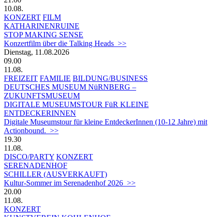
10.08.
KONZERT
FILM
KATHARINENRUINE
STOP MAKING SENSE
Konzertfilm über die Talking Heads >>
Dienstag, 11.08.2026
09.00
11.08.
FREIZEIT
FAMILIE
BILDUNG/BUSINESS
DEUTSCHES MUSEUM NüRNBERG –
ZUKUNFTSMUSEUM
DIGITALE MUSEUMSTOUR FüR KLEINE
ENTDECKERINNEN
Digitale Museumstour für kleine EntdeckerInnen (10-12 Jahre) mit
Actionbound. >>
19.30
11.08.
DISCO/PARTY
KONZERT
SERENADENHOF
SCHILLER (AUSVERKAUFT)
Kultur-Sommer im Serenadenhof 2026 >>
20.00
11.08.
KONZERT