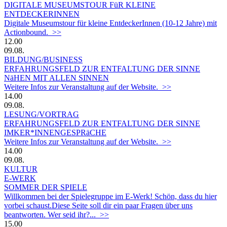
DIGITALE MUSEUMSTOUR FüR KLEINE
ENTDECKERINNEN
Digitale Museumstour für kleine EntdeckerInnen (10-12 Jahre) mit
Actionbound. >>
12.00
09.08.
BILDUNG/BUSINESS
ERFAHRUNGSFELD ZUR ENTFALTUNG DER SINNE
NäHEN MIT ALLEN SINNEN
Weitere Infos zur Veranstaltung auf der Website. >>
14.00
09.08.
LESUNG/VORTRAG
ERFAHRUNGSFELD ZUR ENTFALTUNG DER SINNE
IMKER*INNENGESPRäCHE
Weitere Infos zur Veranstaltung auf der Website. >>
14.00
09.08.
KULTUR
E-WERK
SOMMER DER SPIELE
Willkommen bei der Spielegruppe im E-Werk! Schön, dass du hier
vorbei schaust.Diese Seite soll dir ein paar Fragen über uns
beantworten. Wer seid ihr?... >>
15.00