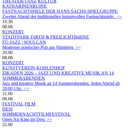
THEATER/TANZ
KULTUR
KATHARINENRUINE
FASTNACHTSPIELE DER HANS-SACHS-SPIELGRUPPE
Zweiter Abend der traditionellen humorvollen Fastnachtspiele. >>
19.30
08.08.
KONZERT
STADTPARK FüRTH & FREILICHTBüHNE
FÜ-JAZZ | SOULCAN
Moderner poetischer Pop aus Nürnberg >>
20.00
08.08.
KONZERT
KUNSTVEREIN KOHLENHOF
ZIKADEN 2026 – JAZZ UND KREATIVE MUSIK AN 14
SOMMERABENDEN
Jazz und kreative Musik an 14 Sommerabenden. Jeden Abend ab
20:00 Uhr. >>
21.00
08.08.
FESTIVAL
FILM
DESI
SOMMERNACHTFILMFESTIVAL
Open Air Kino im Desi >>
22.00