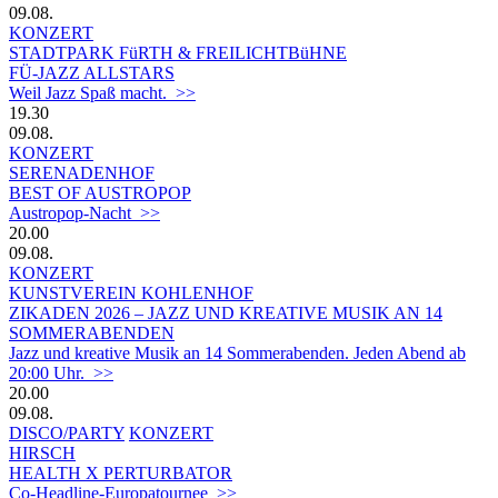
09.08.
KONZERT
STADTPARK FüRTH & FREILICHTBüHNE
FÜ-JAZZ ALLSTARS
Weil Jazz Spaß macht. >>
19.30
09.08.
KONZERT
SERENADENHOF
BEST OF AUSTROPOP
Austropop-Nacht >>
20.00
09.08.
KONZERT
KUNSTVEREIN KOHLENHOF
ZIKADEN 2026 – JAZZ UND KREATIVE MUSIK AN 14
SOMMERABENDEN
Jazz und kreative Musik an 14 Sommerabenden. Jeden Abend ab
20:00 Uhr. >>
20.00
09.08.
DISCO/PARTY
KONZERT
HIRSCH
HEALTH X PERTURBATOR
Co-Headline-Europatournee >>