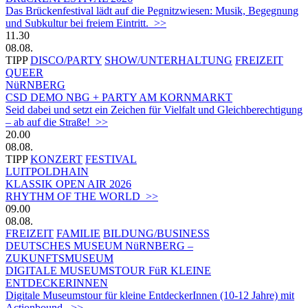
Das Brückenfestival lädt auf die Pegnitzwiesen: Musik, Begegnung
und Subkultur bei freiem Eintritt. >>
11.30
08.08.
TIPP
DISCO/PARTY
SHOW/UNTERHALTUNG
FREIZEIT
QUEER
NüRNBERG
CSD DEMO NBG + PARTY AM KORNMARKT
Seid dabei und setzt ein Zeichen für Vielfalt und Gleichberechtigung
– ab auf die Straße! >>
20.00
08.08.
TIPP
KONZERT
FESTIVAL
LUITPOLDHAIN
KLASSIK OPEN AIR 2026
RHYTHM OF THE WORLD >>
09.00
08.08.
FREIZEIT
FAMILIE
BILDUNG/BUSINESS
DEUTSCHES MUSEUM NüRNBERG –
ZUKUNFTSMUSEUM
DIGITALE MUSEUMSTOUR FüR KLEINE
ENTDECKERINNEN
Digitale Museumstour für kleine EntdeckerInnen (10-12 Jahre) mit
Actionbound. >>