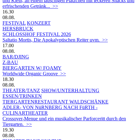
und Klein, an einem lauschigen Plätzchen mit leckeren Snacks und
erfrischenden Getränk... >>
16.30
08.08.
FESTIVAL
KONZERT
HERSBRUCK
SCHLOSSHOF FESTIVAL 2026
Saltatio Mortis, Die Apokalyptischen Reiter uvm. >>
17.00
08.08.
BAR/DJING
Z-BAU
BIERGARTEN W/ FOAMY
Worldwide Organic Groove >>
18.30
08.08.
THEATER/TANZ
SHOW/UNTERHALTUNG
ESSEN/TRINKEN
TIERGARTEN­RESTAURANT WALDSCHÄNKE
ADLER- VON NüRNBERG NACH FüRTH -
CULINARTHEATER
Crossover-Menue und ein musikalischer Parforceritt durch den
Tiergarten. >>
19.30
08.08.