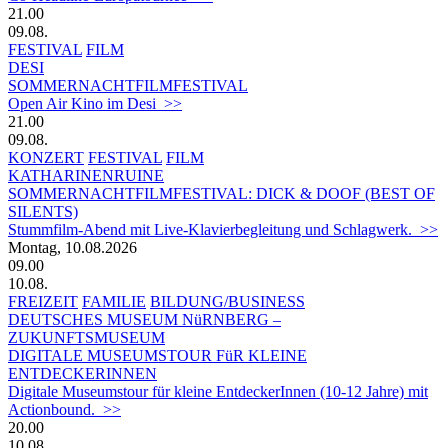
21.00
09.08.
FESTIVAL
FILM
DESI
SOMMERNACHTFILMFESTIVAL
Open Air Kino im Desi >>
21.00
09.08.
KONZERT
FESTIVAL
FILM
KATHARINENRUINE
SOMMERNACHTFILMFESTIVAL: DICK & DOOF (BEST OF
SILENTS)
Stummfilm-Abend mit Live-Klavierbegleitung und Schlagwerk. >>
Montag, 10.08.2026
09.00
10.08.
FREIZEIT
FAMILIE
BILDUNG/BUSINESS
DEUTSCHES MUSEUM NüRNBERG –
ZUKUNFTSMUSEUM
DIGITALE MUSEUMSTOUR FüR KLEINE
ENTDECKERINNEN
Digitale Museumstour für kleine EntdeckerInnen (10-12 Jahre) mit
Actionbound. >>
20.00
10.08.