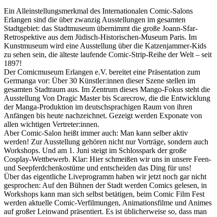
Ein Alleinstellungsmerkmal des Internationalen Comic-Salons
Erlangen sind die über zwanzig Ausstellungen im gesamten
Stadtgebiet: das Stadtmuseum übernimmt die große Joann-Sfar-
Retrospektive aus dem Jüdisch-Historischen-Museum Paris. Im
Kunstmuseum wird eine Ausstellung über die Katzenjammer-Kids
zu sehen sein, die älteste laufende Comic-Strip-Reihe der Welt – seit
1897!
Der Comicmuseum Erlangen e.V. bereitet eine Präsentation zum
Germanga vor: Über 30 Künstler:innen dieser Szene stellen im
gesamten Stadtraum aus. Im Zentrum dieses Mango-Fokus steht die
Ausstellung Von Dragic Master bis Scarecrow, die die Entwicklung
der Manga-Produktion im deutschsprachigen Raum von ihren
Anfängen bis heute nachzeichnet. Gezeigt werden Exponate von
allen wichtigen Vertreter:innen.
Aber Comic-Salon heißt immer auch: Man kann selber aktiv
werden! Zur Ausstellung gehören nicht nur Vorträge, sondern auch
Workshops. Und am 1. Juni steigt im Schlosspark der große
Cosplay-Wettbewerb. Klar: Hier schmeißen wir uns in unsere Feen-
und Seepferdchenkostüme und entscheiden das Ding für uns!
Über das eigentliche Liveprogramm haben wir jetzt noch gar nicht
gesprochen: Auf den Bühnen der Stadt werden Comics gelesen, in
Workshops kann man sich selbst betätigen, beim Comic Film Fest
werden aktuelle Comic-Verfilmungen, Animationsfilme und Animes
auf großer Leinwand präsentiert. Es ist üblicherweise so, dass man