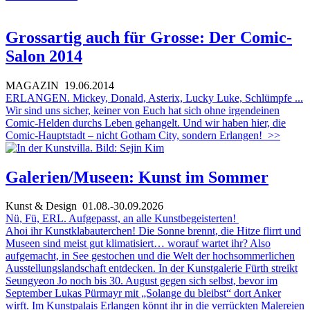
Grossartig auch für Grosse: Der Comic-
Salon 2014
MAGAZIN
19.06.2014
ERLANGEN. Mickey, Donald, Asterix, Lucky Luke, Schlümpfe ...
Wir sind uns sicher, keiner von Euch hat sich ohne irgendeinen
Comic-Helden durchs Leben gehangelt. Und wir haben hier, die
Comic-Hauptstadt – nicht Gotham City, sondern Erlangen!
>>
Galerien/Museen: Kunst im Sommer
Kunst & Design
01.08.-30.09.2026
Nü, Fü, ERL. Aufgepasst, an alle Kunstbegeisterten!
Ahoi ihr Kunstklabauterchen! Die Sonne brennt, die Hitze flirrt und
Museen sind meist gut klimatisiert… worauf wartet ihr? Also
aufgemacht, in See gestochen und die Welt der hochsommerlichen
Ausstellungslandschaft entdecken. In der Kunstgalerie Fürth streikt
Seungyeon Jo noch bis 30. August gegen sich selbst, bevor im
September Lukas Pürmayr mit „Solange du bleibst“ dort Anker
wirft. Im Kunstpalais Erlangen könnt ihr in die verrückten Malereien