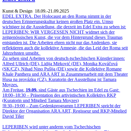
Kunst & Design
18.09.-21.09.2025
EDEL EXTRA. Der Holocaust an den Roma nimmt in der
deutschen Erinnerungskultur keinen großen Platz ein. Umso
wichtiger ist die Ausstellung, die derzeit im Edel Extra zu sehen ist:
LEPERIBEN: WIR VERGESSEN NICHT widmet sich der
zeitgenössischen Kunst, die vor dem Hintergrund dieses Traumas
entstanden ist. Die Arbeiten ehren nicht nur das Andenken, sie
reflektieren auch die kollektive Amnesie, die das Leid der Roma seit
Jahrzehnten umgibt.
Zu sehen sind Arbeiten von deutsch-tschechischen Künstler:innen:
Alfred Ullrich (DE), Lidija Mirković (DE), Monika Kováčová
(SK/CZ), Nihad Nino Pušija (DE) sowie die Kollektive Romane
Khale Panthera und ARA ART in Zusammenarbeit mit dem Theater
Husa na provázku (CZ). Kuratorin der Ausstellung ist Tamara
Moyzes.
Am Freitag,
19.09.
sind Gäste aus Tschechien im Edel zu Gast:
18:00–18:30 – Präsentation des artivistischen Kollektivs RKP
(Kuratorin und Mitglied Tamara Moyzes)
!8:30–19:00 – Zum Gedenkprogramm LEPERIBEN spricht der
Direktor der Organisation ARA ART, Regisseur und RKP-Mitglied
David Tišer
LEPERIBEN wird unter anderm vom Tschechischen