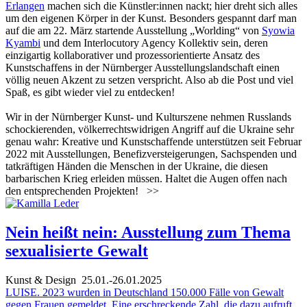
Erlangen
machen sich die Künstler:innen nackt; hier dreht sich alles
um den eigenen Körper in der Kunst. Besonders gespannt darf man
auf die am 22. März startende Ausstellung „Worlding“ von
Syowia
Kyambi
und dem Interlocutory Agency Kollektiv sein, deren
einzigartig kollaborativer und prozessorientierte Ansatz des
Kunstschaffens in der Nürnberger Ausstellungslandschaft einen
völlig neuen Akzent zu setzen verspricht. Also ab die Post und viel
Spaß, es gibt wieder viel zu entdecken!
Wir in der Nürnberger Kunst- und Kulturszene nehmen Russlands
schockierenden, völkerrechtswidrigen Angriff auf die Ukraine sehr
genau wahr: Kreative und Kunstschaffende unterstützen seit Februar
2022 mit Ausstellungen, Benefizversteigerungen, Sachspenden und
tatkräftigen Händen die Menschen in der Ukraine, die diesen
barbarischen Krieg erleiden müssen. Haltet die Augen offen nach
den entsprechenden Projekten!
>>
Nein heißt nein: Ausstellung zum Thema
sexualisierte Gewalt
Kunst & Design
25.01.-26.01.2025
LUISE. 2023 wurden in Deutschland 150.000 Fälle von Gewalt
gegen Frauen gemeldet. Eine erschreckende Zahl, die dazu aufruft,