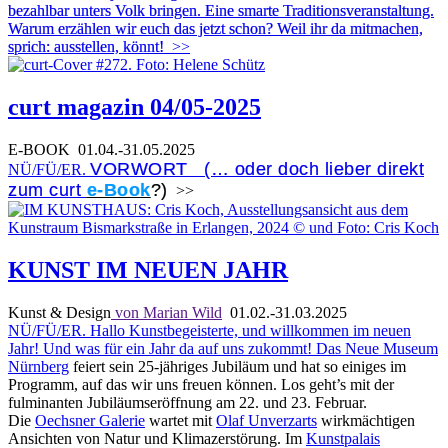
bezahlbar unters Volk bringen. Eine smarte Traditionsveranstaltung.
Warum erzählen wir euch das jetzt schon? Weil ihr da mitmachen,
sprich: ausstellen, könnt!
>>
curt magazin 04/05-2025
E-BOOK
01.04.-31.05.2025
VORWORT (… oder doch lieber direkt
NÜ/FÜ/ER.
zum curt
e-Book
?)
>>
KUNST IM NEUEN JAHR
Kunst & Design
von Marian Wild
01.02.-31.03.2025
NÜ/FÜ/ER. Hallo Kunstbegeisterte, und willkommen im neuen
Jahr! Und was für ein Jahr da auf uns zukommt! Das
Neue Museum
Nürnberg
feiert sein 25-jähriges Jubiläum und hat so einiges im
Programm, auf das wir uns freuen können. Los geht’s mit der
fulminanten Jubiläumseröffnung am 22. und 23. Februar.
Die
Oechsner Galerie
wartet mit
Olaf Unverzarts
wirkmächtigen
Ansichten von Natur und Klimazerstörung. Im
Kunstpalais