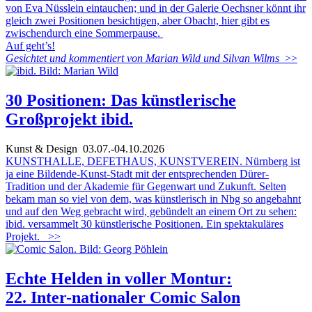
von Eva Nüsslein eintauchen; und in der Galerie Oechsner könnt ihr
gleich zwei Positionen besichtigen, aber Obacht, hier gibt es
zwischendurch eine Sommerpause.
Auf geht’s!
Gesichtet und kommentiert von Marian Wild und Silvan Wilms
>>
30 Positionen: Das künstlerische
Großprojekt ibid.
Kunst & Design
03.07.-04.10.2026
KUNSTHALLE, DEFETHAUS, KUNSTVEREIN. Nürnberg ist
ja eine Bildende-Kunst-Stadt mit der entsprechenden Dürer-
Tradition und der Akademie für Gegenwart und Zukunft. Selten
bekam man so viel von dem, was künstlerisch in Nbg so angebahnt
und auf den Weg gebracht wird, gebündelt an einem Ort zu sehen:
ibid. versammelt 30 künstlerische Positionen. Ein spektakuläres
Projekt.
>>
Echte Helden in voller Montur:
22. Inter-nationaler Comic Salon