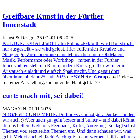
Greifbare Kunst in der Fürther
Innenstadt
Kunst & Design
25.07.-01.08.2025
KULTUR.LOKAL.FüRTH. Im kultur.lokal.fürth wird Kunst nicht
nur ausgestellt – sie wird gelebt. Hier treffen sich Kreative und
Neugierige, Zuschauerinnen und Mitmacherinnen. Ob Malerei,
Musik, Performance oder Workshop – mitten in der Fürther
Innenstadt entsteht ein Raum, in dem Kunst greifbar wird, zum
Austausch einlädt und einfach Spaß macht. Und genau dort
übernimmt ab dem 25. Juli 2025 die
SYN Art Group
das Ruder –
mit einer Ausstellung, die unter die Haut geht.
>>
curt: mach mit, sei dabei!
MAGAZIN
01.11.2025
NBG/Fü/ER UND MEHR. Du findest: curt ist gut. Danke – finden
wir auch ;) Aber auch gut geht besser und bunter – und dabei könnt
ihr uns helfen! Gebt uns Feedback, Kritik, Anregung. Schlagt selbst
Themen vor, setzt selbst Themen um. Und dann schauen wir, was
geht. Meldet euch einfach! Auch gut: in curt werben. Hilft auch uns