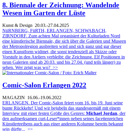
8. Biennale der Zeichnung: Wandelnde
Wesen im Garten der Lüste
Kunst & Design
20.03.-27.04.2025
NüRNBERG, FüRTH, ERLANGEN, SCHWABACH,
ZIRNDORF. Zum achten Mal organisiert der Kulturladen Nord
eine künstlerische Biennale, die sich über die Galerien und Museen
der Metropolregion ausbreiten wird und sich ganz und gar dieser
einen Kunstform widmet, die sonst tendenziell als Skizze oder
Vorstufe in den Ateliers verbleibt: die Zeichnung. Elf Positionen in
neun Galerien sind ab 20.03. und bis 27.04. (und teils länger) zu
sehen. Wer zeigt was wo?
>>
Comic-Salon Erlangen 2022
MAGAZIN
16.06.-19.06.2022
ERLANGEN. Der Comic-Salon feiert vom 16. bis 19. Juni seine
bunte Rückkehr! Und wir bejubeln das standesgemäß mit einem
Interview mit einer festen Größe des Genres:
Michael Jordan
, der
den aufmerksamen curt-Leser*innen neben seines facettenreichen
Künstlertreibens auch aus einer anderen Kolumne bereits bekannt
sein dürfte...
>>