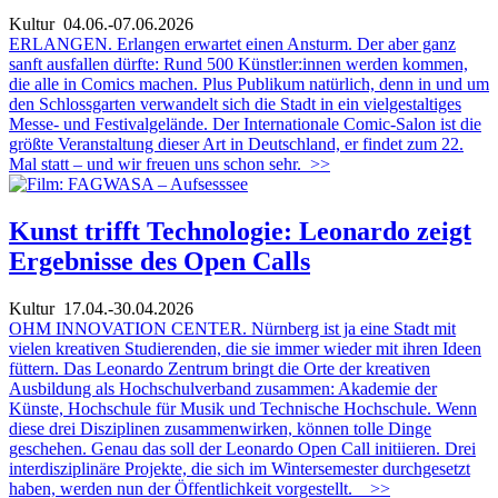
Kultur
04.06.-07.06.2026
ERLANGEN. Erlangen erwartet einen Ansturm. Der aber ganz
sanft ausfallen dürfte: Rund 500 Künstler:innen werden kommen,
die alle in Comics machen. Plus Publikum natürlich, denn in und um
den Schlossgarten verwandelt sich die Stadt in ein vielgestaltiges
Messe- und Festivalgelände. Der Internationale Comic-Salon ist die
größte Veranstaltung dieser Art in Deutschland, er findet zum 22.
Mal statt – und wir freuen uns schon sehr.
>>
Kunst trifft Technologie: Leonardo zeigt
Ergebnisse des Open Calls
Kultur
17.04.-30.04.2026
OHM INNOVATION CENTER. Nürnberg ist ja eine Stadt mit
vielen kreativen Studierenden, die sie immer wieder mit ihren Ideen
füttern. Das Leonardo Zentrum bringt die Orte der kreativen
Ausbildung als Hochschulverband zusammen: Akademie der
Künste, Hochschule für Musik und Technische Hochschule. Wenn
diese drei Disziplinen zusammenwirken, können tolle Dinge
geschehen. Genau das soll der Leonardo Open Call initiieren. Drei
interdisziplinäre Projekte, die sich im Wintersemester durchgesetzt
haben, werden nun der Öffentlichkeit vorgestellt.
>>