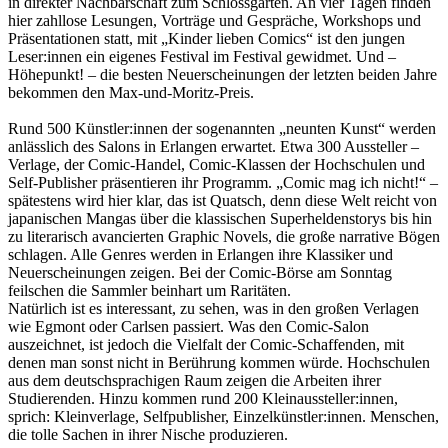
in direkter Nachbarschaft zum Schlossgarten. An vier Tagen finden
hier zahllose Lesungen, Vorträge und Gespräche, Workshops und
Präsentationen statt, mit „Kinder lieben Comics“ ist den jungen
Leser:innen ein eigenes Festival im Festival gewidmet. Und –
Höhepunkt! – die besten Neuerscheinungen der letzten beiden Jahre
bekommen den Max-und-Moritz-Preis.
Rund 500 Künstler:innen der sogenannten „neunten Kunst“ werden
anlässlich des Salons in Erlangen erwartet. Etwa 300 Aussteller –
Verlage, der Comic-Handel, Comic-Klassen der Hochschulen und
Self-Publisher präsentieren ihr Programm. „Comic mag ich nicht!“ –
spätestens wird hier klar, das ist Quatsch, denn diese Welt reicht von
japanischen Mangas über die klassischen Superheldenstorys bis hin
zu literarisch avancierten Graphic Novels, die große narrative Bögen
schlagen. Alle Genres werden in Erlangen ihre Klassiker und
Neuerscheinungen zeigen. Bei der Comic-Börse am Sonntag
feilschen die Sammler beinhart um Raritäten.
Natürlich ist es interessant, zu sehen, was in den großen Verlagen
wie Egmont oder Carlsen passiert. Was den Comic-Salon
auszeichnet, ist jedoch die Vielfalt der Comic-Schaffenden, mit
denen man sonst nicht in Berührung kommen würde. Hochschulen
aus dem deutschsprachigen Raum zeigen die Arbeiten ihrer
Studierenden. Hinzu kommen rund 200 Kleinaussteller:innen,
sprich: Kleinverlage, Selfpublisher, Einzelkünstler:innen. Menschen,
die tolle Sachen in ihrer Nische produzieren.