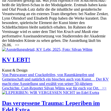
für Aufsehen gesorgt hat.
Was frisst eigentlich ein Schachtelschatz?
heißt die Idyllerei-Schau in der Modulgalerie. Erstmals haben kasia
und Olaf Prusik-Lutz dafür die die inhaltliche und gestalterische
Verantwortung an ein externes Team übergeben: bei Nadine Zenker,
Lynn Ohrndorf und Elisabeth Popp haben die Werke kuratiert. Das
besondere, spielerische Element der Kunst hinter den
Schließfachtüren bleibt natürlich erhalten. Im Rahmen der
Vernissage wird es unter dem Titel
Von Krach und Musik
eine
performative Auseinandersetzung von Studierenden der Akademie
der bildenden Künste zu sehen geben. Die Ausstellung läuft bis
26.06.
>>
KV LEBT!
Kunst & Design
Von Putzwasser und Crackpfeifen, von Raumkämpfen und
Gemeinschaft und natürlich ein bisschen auch von Kunst… Der KV
macht eine Ausstellung und erzählt von seiner 50-jährigen
Geschichte. Curt-Reporter Silvan Wilms war für euch vor Ort.
>>
Das vergessene Trauma: Leperiben im
Edel Extra