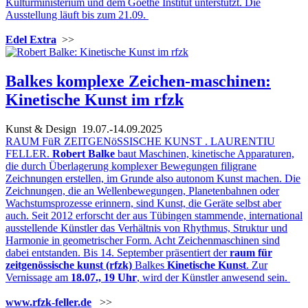
Kulturministerium und dem Goethe Institut unterstützt. Die
Ausstellung läuft bis zum 21.09.
Edel Extra
>>
Balkes komplexe Zeichen-maschinen:
Kinetische Kunst im rfzk
Kunst & Design
19.07.-14.09.2025
RAUM FüR ZEITGENöSSISCHE KUNST . LAURENTIU
FELLER.
Robert Balke
baut Maschinen, kinetische Apparaturen,
die durch Überlagerung komplexer Bewegungen filigrane
Zeichnungen erstellen, im Grunde also autonom Kunst machen. Die
Zeichnungen, die an Wellenbewegungen, Planetenbahnen oder
Wachstumsprozesse erinnern, sind Kunst, die Geräte selbst aber
auch. Seit 2012 erforscht der aus Tübingen stammende, international
ausstellende Künstler das Verhältnis von Rhythmus, Struktur und
Harmonie in geometrischer Form. Acht Zeichenmaschinen sind
dabei entstanden. Bis 14. September präsentiert der
raum für
zeitgenössische kunst (rfzk)
Balkes
Kinetische Kunst
. Zur
Vernissage am
18.07., 19 Uhr
, wird der Künstler anwesend sein.
www.rfzk-feller.de
>>