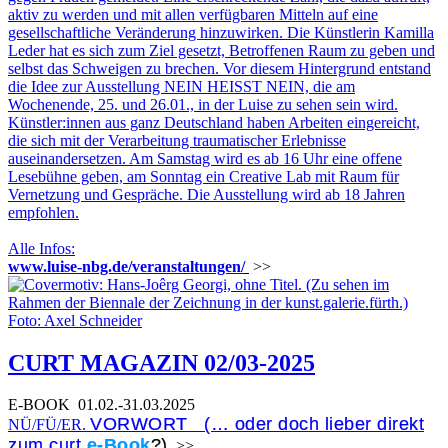
aktiv zu werden und mit allen verfügbaren Mitteln auf eine
gesellschaftliche Veränderung hinzuwirken. Die Künstlerin Kamilla
Leder hat es sich zum Ziel gesetzt, Betroffenen Raum zu geben und
selbst das Schweigen zu brechen. Vor diesem Hintergrund entstand
die Idee zur Ausstellung NEIN HEISST NEIN, die am
Wochenende, 25. und 26.01., in der Luise zu sehen sein wird.
Künstler:innen aus ganz Deutschland haben Arbeiten eingereicht,
die sich mit der Verarbeitung traumatischer Erlebnisse
auseinandersetzen. Am Samstag wird es ab 16 Uhr eine offene
Lesebühne geben, am Sonntag ein Creative Lab mit Raum für
Vernetzung und Gespräche. Die Ausstellung wird ab 18 Jahren
empfohlen.
Alle Infos:
www.luise-nbg.de/veranstaltungen/
>>
CURT MAGAZIN 02/03-2025
E-BOOK
01.02.-31.03.2025
VORWORT (… oder doch lieber direkt
NÜ/FÜ/ER.
zum curt
e-Book
?)
>>