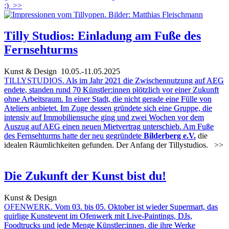
;)
>>
Tilly Studios: Einladung am Fuße des
Fernsehturms
Kunst & Design
10.05.-11.05.2025
TILLYSTUDIOS.
Als im Jahr 2021 die Zwischennutzung auf AEG
endete, standen rund 70 Künstler:innen plötzlich vor einer Zukunft
ohne Arbeitsraum. In einer Stadt, die nicht gerade eine Fülle von
Ateliers anbietet. Im Zuge dessen gründete sich eine Gruppe, die
intensiv auf Immobiliensuche ging und zwei Wochen vor dem
Auszug auf AEG einen neuen Mietvertrag unterschieb. Am Fuße
des Fernsehturms hatte der neu gegründete
Bilderberg e.V.
die
idealen Räumlichkeiten gefunden. Der Anfang der Tillystudios.
>>
Die Zukunft der Kunst bist du!
Kunst & Design
OFENWERK.
Vom 03. bis 05. Oktober ist wieder Supermart, das
quirlige Kunstevent im Ofenwerk mit Live-Paintings, DJs,
Foodtrucks und jede Menge Künstler:innen, die ihre Werke