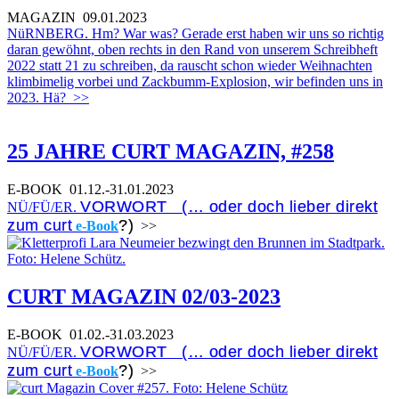
MAGAZIN
09.01.2023
NüRNBERG. Hm? War was? Gerade erst haben wir uns so richtig
daran gewöhnt, oben rechts in den Rand von unserem Schreibheft
2022 statt 21 zu schreiben, da rauscht schon wieder Weihnachten
klimbimelig vorbei und Zackbumm-Explosion, wir befinden uns in
2023. Hä?
>>
25 JAHRE CURT MAGAZIN, #258
E-BOOK
01.12.-31.01.2023
VORWORT (… oder doch lieber direkt
NÜ/FÜ/ER.
zum curt
?)
e-Book
>>
CURT MAGAZIN 02/03-2023
E-BOOK
01.02.-31.03.2023
VORWORT (… oder doch lieber direkt
NÜ/FÜ/ER.
zum curt
?)
e-Book
>>