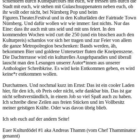
schlendern durch Kunstparcours mit euch, wir fressen uns durch die
Stadt mit euch, wir stehen mit Gulaschsuppenatem neben euch, ob
ihr wollt oder nicht, bei Nürnberg Pop und beim
Figuren.Theater.Festival und in den Kulturläden der Fairtrade Town
Nürnberg. Und dafür wollen wir wie immer: fast nichts. Nur das
Eine: dass ihr auch mit uns seid und mit uns feiert. In den
kommenden Wochen wird curt die 250 (und ein bisschen auch den
Kulturpreis) schamlos vor sich her tragen und zur Feier von allem
die ganze Metropolregion beschenken: Bands werden, äh,
bekommen Bier und goldene Untersetzer fluten die Kneipenszene.
Die Dachterrasse wird ein kulturelles Ausgehparadies und überall
lauscht man den Lesungen unserer Autor*innen aus unserer
Anthologier Schreibkrise. Es wird kein Entkommen geben, es wird
keine*r entkommen wollen.
Durchatmen. Und nochmal kurz im Ernst: Das ist ein cooler Laden
hier, für den ich, ob Preis oder nicht, sehr dankbar bin. Das ist gar
nicht selbstverständlich, in einem Job so viel Spaß auch zu haben.
Ich schreibe diese Zeilen aus freien Stücken und im Vollbesitz
meiner geistigen Kräfte. Oder was davon übrig blieb.
Ich seh euch auf der andern Seite!
Euer Kulturdödel #1 aka Andreas Thamm (vom Chef Thamminator
genannt)