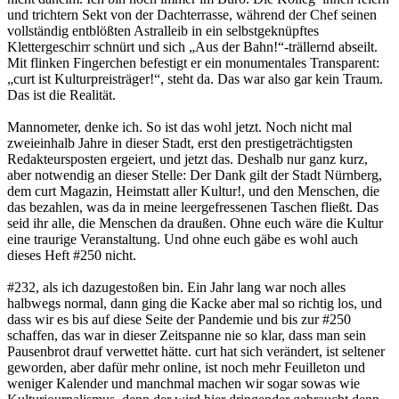
und trichtern Sekt von der Dachterrasse, während der Chef seinen
vollständig entblößten Astralleib in ein selbstgeknüpftes
Klettergeschirr schnürt und sich „Aus der Bahn!“-trällernd abseilt.
Mit flinken Fingerchen befestigt er ein monumentales Transparent:
„curt ist Kulturpreisträger!“, steht da. Das war also gar kein Traum.
Das ist die Realität.
Mannometer, denke ich. So ist das wohl jetzt. Noch nicht mal
zweieinhalb Jahre in dieser Stadt, erst den prestigeträchtigsten
Redakteursposten ergeiert, und jetzt das. Deshalb nur ganz kurz,
aber notwendig an dieser Stelle: Der Dank gilt der Stadt Nürnberg,
dem curt Magazin, Heimstatt aller Kultur!, und den Menschen, die
das bezahlen, was da in meine leergefressenen Taschen fließt. Das
seid ihr alle, die Menschen da draußen. Ohne euch wäre die Kultur
eine traurige Veranstaltung. Und ohne euch gäbe es wohl auch
dieses Heft #250 nicht.
#232, als ich dazugestoßen bin. Ein Jahr lang war noch alles
halbwegs normal, dann ging die Kacke aber mal so richtig los, und
dass wir es bis auf diese Seite der Pandemie und bis zur #250
schaffen, das war in dieser Zeitspanne nie so klar, dass man sein
Pausenbrot drauf verwettet hätte. curt hat sich verändert, ist seltener
geworden, aber dafür mehr online, ist noch mehr Feuilleton und
weniger Kalender und manchmal machen wir sogar sowas wie