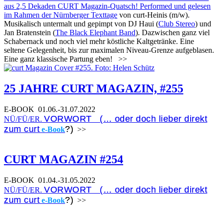
aus 2,5 Dekaden CURT Magazin-Quatsch! Performed und gelesen
im Rahmen der
Nürnberger Texttage
von curt-Heinis (m/w).
Musikalisch untermalt und gepimpt von DJ Haui (
Club Stereo
) und
Jan Bratenstein (
The Black Elephant Band
). Dazwischen ganz viel
Schabernack und noch viel mehr köstliche Kaltgetränke. Eine
seltene Gelegenheit, bis zur maximalen Niveau-Grenze aufgeblasen.
Eine ganz klassische Partung eben!
>>
25 JAHRE CURT MAGAZIN, #255
E-BOOK
01.06.-31.07.2022
VORWORT (… oder doch lieber direkt
NÜ/FÜ/ER.
zum curt
?)
e-Book
>>
CURT MAGAZIN #254
E-BOOK
01.04.-31.05.2022
VORWORT (… oder doch lieber direkt
NÜ/FÜ/ER.
zum curt
?)
e-Book
>>