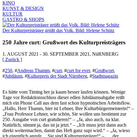
KINO
KUNST & DESIGN
KULTUR
GASTRO & SHOPS
Der Kulturpreisträger grüßt das Volk. Bild: Helene Schütz
250 Jahre curt: Grußwort des Kulturpreisträgers
1. AUGUST 2021 - 30. SEPTEMBER 2021, NüRNBERG
[ Zurück ]
#
250
,
#
Andreas Thamm
,
#
curt
,
#
curt for ever
,
#
Grußwort
,
#
Jubiläum
,
#
Kulturpreis der Stadt Nürnberg
,
#
Stadtmagazin
Es hätte vom Timing her ja kaum besser laufen können. Wenige
Tage vor Redaktionsschluss dieser edlen Jubiläumsabgabe reißt
mich ein Phone Call aus dem fast schon hypnotischen Arbeitsflow.
„Hallo, Herr Thamm, hier ist Lehner, Ihre Kulturbürgermeisterin!“ –
„Frau Professor Lehner, wie schön, Sie wollen uns bestimmt zur
250. Ausgabe von curt gratulieren!“ – „Ja, also auch, na klar.
Natürlich, stimmt ja, das ist ja jetzt.“ – „Ich muss jetzt dann auch
direkt weitermachen, damit das Heft ganz supi wird.“ – „Ja, wieso
ich eigentlich anrufe ... Sie sind Kulturpreisträger!“ – „... der