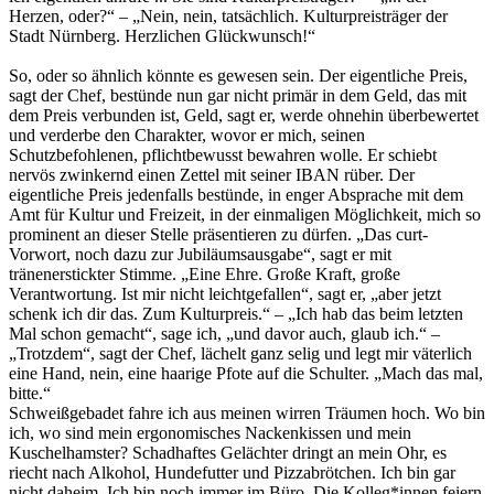
Herzen, oder?“ – „Nein, nein, tatsächlich. Kulturpreisträger der
Stadt Nürnberg. Herzlichen Glückwunsch!“
So, oder so ähnlich könnte es gewesen sein. Der eigentliche Preis,
sagt der Chef, bestünde nun gar nicht primär in dem Geld, das mit
dem Preis verbunden ist, Geld, sagt er, werde ohnehin überbewertet
und verderbe den Charakter, wovor er mich, seinen
Schutzbefohlenen, pflichtbewusst bewahren wolle. Er schiebt
nervös zwinkernd einen Zettel mit seiner IBAN rüber. Der
eigentliche Preis jedenfalls bestünde, in enger Absprache mit dem
Amt für Kultur und Freizeit, in der einmaligen Möglichkeit, mich so
prominent an dieser Stelle präsentieren zu dürfen. „Das curt-
Vorwort, noch dazu zur Jubiläumsausgabe“, sagt er mit
tränenerstickter Stimme. „Eine Ehre. Große Kraft, große
Verantwortung. Ist mir nicht leichtgefallen“, sagt er, „aber jetzt
schenk ich dir das. Zum Kulturpreis.“ – „Ich hab das beim letzten
Mal schon gemacht“, sage ich, „und davor auch, glaub ich.“ –
„Trotzdem“, sagt der Chef, lächelt ganz selig und legt mir väterlich
eine Hand, nein, eine haarige Pfote auf die Schulter. „Mach das mal,
bitte.“
Schweißgebadet fahre ich aus meinen wirren Träumen hoch. Wo bin
ich, wo sind mein ergonomisches Nackenkissen und mein
Kuschelhamster? Schadhaftes Gelächter dringt an mein Ohr, es
riecht nach Alkohol, Hundefutter und Pizzabrötchen. Ich bin gar
nicht daheim. Ich bin noch immer im Büro. Die Kolleg*innen feiern