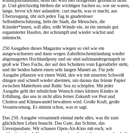
Kulturjournalismus, denn der wird hier dringender gebraucht denn
je. Und gleichzeitig bleiben die wichtigen Sachen so, wie sie waren,
lange, bevor ich hier anlandete. curt macht, was er macht, aus
Überzeugung, übt sich jeden Tag in gnadenloser
Selbstüberschätzung, liebt die Stadt, die Menschen, die
Künstler*innen, will alles, reißt Wände ein, ist ein niemals gut
organisierter Haufen, der schrumpft und wieder wächst und
mitmischt.
250 Ausgaben dieses Magazins wiegen so viel wie ein
ausgewachsenes und dann wegen Zahnfleischentzündung wieder
abgemagertes Hochlandpony und sie sind aufeinandergestapelt so
groß wie Theo Fuchs, der auf den Schultern vom Egersdörfer steht,
und die beiden haben einen sehr langen Mantel an. Für jede
Ausgabe pflanzen wir einen Wald, den wir mit unserem Schweiß
düngen und schnell wieder abernten, um daraus das feinste Papier
zwischen Matterhorn und Baltic Sea zu schöpfen. Mit jeder
Ausgabe geht der sehnlichste Wunsch eines kleinen Kindes in
Erfüllung, das uns in nicht allzu ferner Zukunft vor Pest und
Cholera und Klimawandel bewahren wird. Große Kraft, große
Verantwortung. Es stimmt schon, was er sagt.
Das 250. Ausgabe versammelt einmal mehr alles, was ihr zum
glücklichen Leben braucht. Das Gute, das Schöne, das
Unverpassbare. Wir schauen Open-Air-Kino mit euch, wir