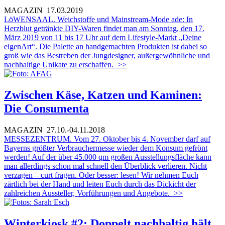
MAGAZIN
17.03.2019
LöWENSAAL. Weichstoffe und Mainstream-Mode ade: In
Herzblut getränkte DIY-Waren findet man am Sonntag, den 17.
März 2019 von 11 bis 17 Uhr auf dem Lifestyle-Markt „Deine
eigenArt“. Die Palette an handgemachten Produkten ist dabei so
groß wie das Bestreben der Jungdesigner, außergewöhnliche und
nachhaltige Unikate zu erschaffen.
>>
Zwischen Käse, Katzen und Kaminen:
Die Consumenta
MAGAZIN
27.10.-04.11.2018
MESSEZENTRUM. Vom 27. Oktober bis 4. November darf auf
Bayerns größter Verbrauchermesse wieder dem Konsum gefrönt
werden! Auf der über 45.000 qm großen Ausstellungsfläche kann
man allerdings schon mal schnell den Überblick verlieren. Nicht
verzagen – curt fragen. Oder besser: lesen! Wir nehmen Euch
zärtlich bei der Hand und leiten Euch durch das Dickicht der
zahlreichen Aussteller, Vorführungen und Angebote.
>>
Winterkiosk #2: Doppelt nachhaltig hält