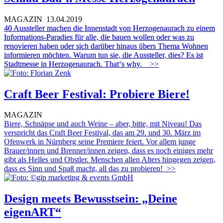
MAGAZIN
13.04.2019
40 Aussteller machen die Innenstadt von Herzogenaurach zu einem
Informations-Paradies für alle, die bauen wollen oder was zu
renovieren haben oder sich darüber hinaus übers Thema Wohnen
informieren möchten. Warum tun sie, die Aussteller, dies? Es ist
Stadtmesse in Herzogenaurach. That‘s why.
>>
Craft Beer Festival: Probiere Biere!
MAGAZIN
Biere, Schnäpse und auch Weine – aber, bitte, mit Niveau! Das
verspricht das Craft Beer Festival, das am 29. und 30. März im
Ofenwerk in Nürnberg seine Premiere feiert. Vor allem junge
Brauer/innen und Brenner/innen zeigen, dass es noch einiges mehr
gibt als Helles und Obstler. Menschen allen Alters hingegen zeigen,
dass es Sinn und Spaß macht, all das zu probieren!
>>
Design meets Bewusstsein: „Deine
eigenART“