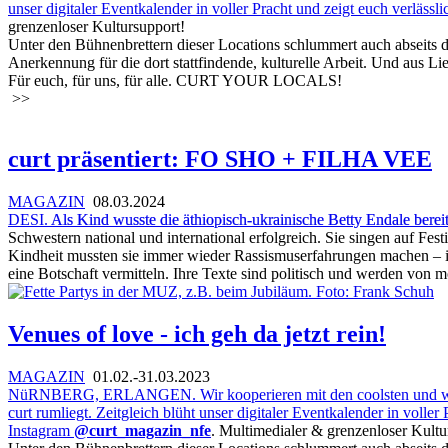
unser digitaler Eventkalender in voller Pracht und zeigt euch verlässl
grenzenloser Kultursupport!
Unter den Bühnenbrettern dieser Locations schlummert auch abseits d
Anerkennung für die dort stattfindende, kulturelle Arbeit. Und au
Für euch, für uns, für alle. CURT YOUR LOCALS!
>>
curt präsentiert: FO SHO + FILHA VEE
MAGAZIN
08.03.2024
DESI.
Als Kind wusste die äthiopisch-ukrainische Betty Endale ber
Schwestern national und international erfolgreich. Sie singen auf Fes
Kindheit mussten sie immer wieder Rassismuserfahrungen machen – ihr
eine Botschaft vermitteln. Ihre Texte sind politisch und werden von
Venues of love - ich geh da jetzt rein!
MAGAZIN
01.02.-31.03.2023
NüRNBERG, ERLANGEN. Wir kooperieren mit den coolsten und wertvoll
curt rumliegt. Zeitgleich blüht unser digitaler Eventkalender in volle
Instagram
@curt_magazin_nfe
. Multimedialer & grenzenloser Kultu