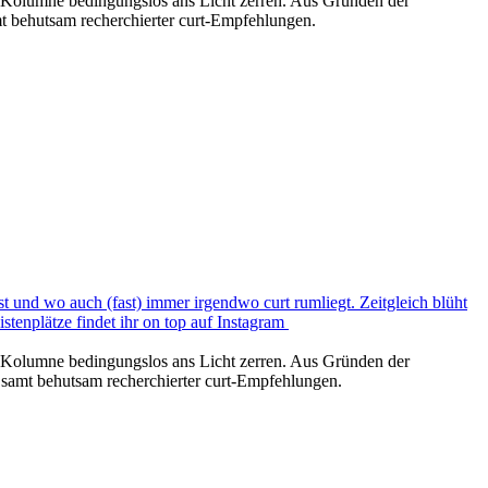
er Kolumne bedingungslos ans Licht zerren. Aus Gründen der
t behutsam recherchierter curt-Empfehlungen.
ist und wo auch (fast) immer irgendwo curt rumliegt. Zeitgleich blüht
istenplätze findet ihr on top auf Instagram
er Kolumne bedingungslos ans Licht zerren. Aus Gründen der
 samt behutsam recherchierter curt-Empfehlungen.