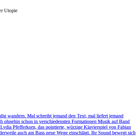
er Utopie
g wandern. Mal schreibt jemand den Text, mal liefert jemand
ch ohnehin schon in verschiedensten Formationen Musik auf Band
ydia Pfefferkorn, das pointierte, würzige Klavierspiel von Fabian
tlerweile auch am Bass neue Wege einschlägt. Ihr Sound bewegt sich