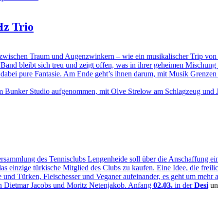
Hz Trio
wo zwischen Traum und Augenzwinkern – wie ein musikalischer Trip v
d bleibt sich treu und zeigt offen, was in ihrer geheimen Mischung st
ist dabei pure Fantasie. Am Ende geht’s ihnen darum, mit Musik Gren
m Bunker Studio aufgenommen, mit Olve Strelow am Schlagzeug und Jör
sammlung des Tennisclubs Lengenheide soll über die Anschaffung ein
s einzige türkische Mitglied des Clubs zu kaufen. Eine Idee, die freili
e und Türken, Fleischesser und Veganer aufeinander, es geht um mehr a
on Dietmar Jacobs und Moritz Netenjakob. Anfang
02.03.
in der
Desi
un