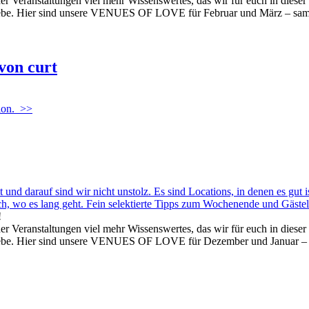
er Veranstaltungen viel mehr Wissenswertes, das wir für euch in dies
s Liebe. Hier sind unsere VENUES OF LOVE für Februar und März – sam
von curt
ion.
>>
 und darauf sind wir nicht unstolz. Es sind Locations, in denen es gut 
lich, wo es lang geht. Fein selektierte Tipps zum Wochenende und Gästel
!
er Veranstaltungen viel mehr Wissenswertes, das wir für euch in dies
s Liebe. Hier sind unsere VENUES OF LOVE für Dezember und Januar –