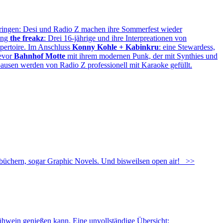
bringen: Desi und Radio Z machen ihre Sommerfest wieder
ung
the freakz
: Drei 16-jährige und ihre Interpreationen von
epertoire. Im Anschluss
Konny Kohle + Kabinkru
: eine Stewardess,
bevor
Bahnhof Motte
mit ihrem modernen Punk, der mit Synthies und
ausen werden von Radio Z professionell mit Karaoke gefüllt.
üchern, sogar Graphic Novels. Und bisweilsen open air!
>>
ühwein genießen kann. Eine unvollständige Übersicht: