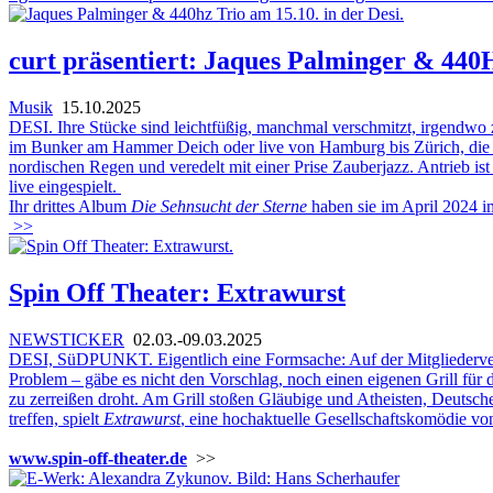
curt präsentiert: Jaques Palminger & 440
Musik
15.10.2025
DESI. Ihre Stücke sind leichtfüßig, manchmal verschmitzt, irgend
im Bunker am Hammer Deich oder live von Hamburg bis Zürich, die Ban
nordischen Regen und veredelt mit einer Prise Zauberjazz. Antrieb 
live eingespielt.
Ihr drittes Album
Die Sehnsucht der Sterne
haben sie im April 2024 i
>>
Spin Off Theater: Extrawurst
NEWSTICKER
02.03.-09.03.2025
DESI, SüDPUNKT. Eigentlich eine Formsache: Auf der Mitgliederver
Problem – gäbe es nicht den Vorschlag, noch einen eigenen Grill für da
zu zerreißen droht. Am Grill stoßen Gläubige und Atheisten, Deutsch
treffen, spielt
Extrawurst
, eine hochaktuelle Gesellschaftskomödie v
www.spin-off-theater.de
>>