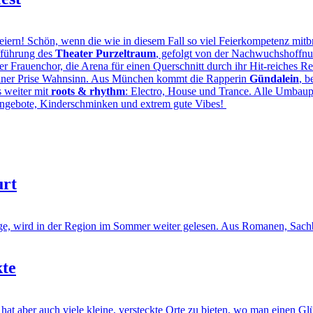
iern! Schön, wenn die wie in diesem Fall so viel Feierkompetenz mit
fführung des
Theater Purzeltraum
, gefolgt von der Nachwuchshoffn
ter Frauenchor, die Arena für einen Querschnitt durch ihr Hit-reiches R
 einer Prise Wahnsinn. Aus München kommt die Rapperin
Gündalein
, 
 weiter mit
roots & rhythm
: Electro, House und Trance. Alle Umbaup
angebote, Kinderschminken und extrem gute Vibes!
urt
, wird in der Region im Sommer weiter gelesen. Aus Romanen, Sachb
kte
aber auch viele kleine, versteckte Orte zu bieten, wo man einen Gl