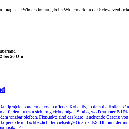
nd magische Winterstimmung beim Wintermarkt in der Schwarzenbuck
uberland,
2 bis 20 Uhr
nd
jekt, sondern eher ein offenes Kollektiv, in dem die Rollen ständi
sammenfinden tut man sich im gleichnamigen Studio, wo Drummer Ed Ri
em tanzbar bleiben. Fixpunkte sind der klare, leuchtende Gesang von L
endale und schließlich der vielseitige Gitarrist F.S. Blumm, der mit
opmusik.
>>