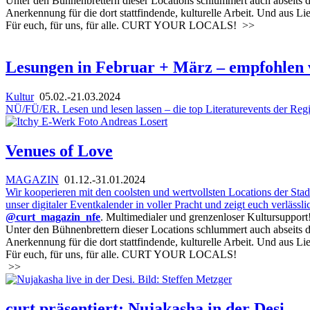
Unter den Bühnenbrettern dieser Locations schlummert auch abseits d
Anerkennung für die dort stattfindende, kulturelle Arbeit. Und au
Für euch, für uns, für alle. CURT YOUR LOCALS!
>>
Lesungen in Februar + März – empfohlen 
Kultur
05.02.-21.03.2024
NÜ/FÜ/ER. Lesen und lesen lassen – die top Literaturevents der Reg
Venues of Love
MAGAZIN
01.12.-31.01.2024
Wir kooperieren mit den coolsten und wertvollsten Locations der Stadt
unser digitaler Eventkalender in voller Pracht und zeigt euch verläss
@curt_magazin_nfe
. Multimedialer und grenzenloser Kultursupport
Unter den Bühnenbrettern dieser Locations schlummert auch abseits d
Anerkennung für die dort stattfindende, kulturelle Arbeit. Und au
Für euch, für uns, für alle. CURT YOUR LOCALS!
>>
curt präsentiert: Nujakasha in der Desi