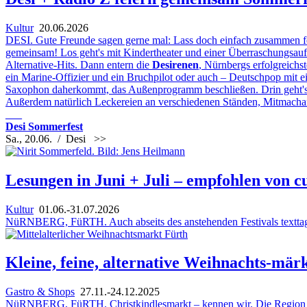
Kultur
20.06.2026
DESI. Gute Freunde sagen gerne mal: Lass doch einfach zusammen fe
gemeinsam! Los geht's mit Kindertheater und einer Überraschungsau
Alternative-Hits. Dann entern die
Desirenen
, Nürnbergs erfolgreichs
ein Marine-Offizier und ein Bruchpilot oder auch – Deutschpop mit
Saxophon daherkommt, das Außenprogramm beschließen. Drin geht's
Außerdem natürlich Leckereien an verschiedenen Ständen, Mitmach
___
Desi Sommerfest
Sa., 20.06. / Desi
>>
Lesungen in Juni + Juli – empfohlen von c
Kultur
01.06.-31.07.2026
NüRNBERG, FüRTH. Auch abseits des anstehenden Festivals texttage
Kleine, feine, alternative Weihnachts-mär
Gastro & Shops
27.11.-24.12.2025
NüRNBERG, FüRTH. Christkindlesmarkt – kennen wir. Die Region hat 