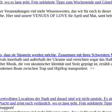
ich, wo es lang geht. Fein selektierte Tipps zum Wochenende und Gästeli
er Veranstaltungen viel mehr Wissenswertes, das wir für euch in dies
s Liebe. Hier sind unsere VENUES OF LOVE für April und Mai, samt be
eits, dass sie Sängerin werden möchte. Zusammen mit ihren Schwestern
tivals innerhalb und außerhalb der Ukraine und erreichten sogar das Hal
e Musik, die von ukrainischer Identität und Stolz geprägt ist, erzähl
 modernen Beats zwischen Trap und HipHop transportiert.
>>
sten Locations der Stadt und darauf sind wir nicht unstolz. Es sind
r Pracht und zeigt euch verlässlich, wo es lang geht. Fein selektierte T
rsupport!