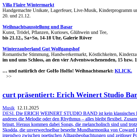
Villa Flaire Wintermarkt
Handgemachte Unikate, Lagerfeuer, Live-Musik, Kinderprogramm u
20. und 21.12.
Weihnachtsausstellung und Basar
Kunst, Trödel, Pflanzen, Kurioses, Glühwein und Tee,
bis 21.12., Sa+So, 14-18 Uhr, Galerie Röver
Winterzauberland Gut Wolfgangshof
Romantische Stimmung, Handwerkermarkt, Köstlichkeiten, Kinderza
im und ums Schloss, an den vier Adventswochenenden, 15 bzw. 1
… und natürlich der GoHo HoHo! Weihnachtsmarkt:
KLICK.
>>
curt präsentiert: Erich Weinert Studio Ba
Musik
12.11.2025
DESI.
Die ERICH WEINERT STUDIO BAND ist kein klassisches Bandpro
anderes die Melodie oder den Rhythmus – alles bleibt flexibel. Zu
bringt. Heraus kommen dabei Songs, die melancholisch sind und trotzd
Skodda, die unverwechselbar beseelte Mundharmonika von Coward Harp
irgendwo zwischen poetischen Alltagsbeobachtungen und zeitloser P