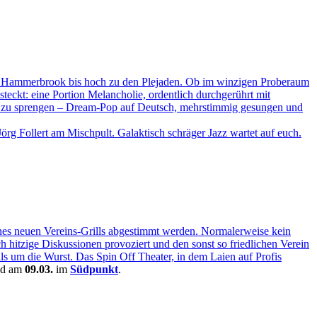
on Hammerbrook bis hoch zu den Plejaden. Ob im winzigen Proberaum
eckt: eine Portion Melancholie, ordentlich durchgerührt mit
zen zu sprengen – Dream-Pop auf Deutsch, mehrstimmig gesungen und
g Follert am Mischpult. Galaktisch schräger Jazz wartet auf euch.
es neuen Vereins-Grills abgestimmt werden. Normalerweise kein
ch hitzige Diskussionen provoziert und den sonst so friedlichen Verein
ls um die Wurst. Das Spin Off Theater, in dem Laien auf Profis
d am
09.03.
im
Südpunkt
.