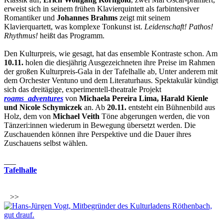
erweist sich in seinem frühen Klavierquintett als farbintensiver
Romantiker und
Johannes Brahms
zeigt mit seinem
Klavierquartett, was komplexe Tonkunst ist.
Leidenschaft! Pathos!
Rhythmus!
heißt das Programm.
Den Kulturpreis, wie gesagt, hat das ensemble Kontraste schon. Am
10.11.
holen die diesjährig Ausgezeichneten ihre Preise im Rahmen
der großen Kulturpreis-Gala in der Tafelhalle ab, Unter anderem mit
dem Orchester Ventuno und dem Literaturhaus. Spektakulär kündigt
sich das dreitägige, experimentell-theatrale Projekt
roams_adventures
von
Michaela Pereira Lima, Harald Kienle
und Nicole Schymiczek
an. Ab
20.11.
entsteht ein Bühnenbild aus
Holz, dem von
Michael Veith
Töne abgerungen werden, die von
Tänzeri:innen wiederum in Bewegung übersetzt werden. Die
Zuschauenden können ihre Perspektive und die Dauer ihres
Zuschauens selbst wählen.
___
Tafelhalle
>>