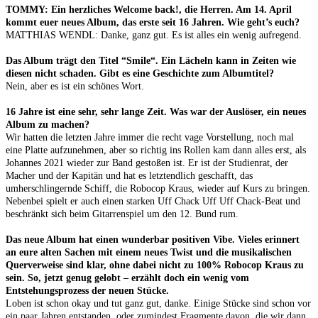
TOMMY: Ein herzliches Welcome back!, die Herren. Am 14. April
kommt euer neues Album, das erste seit 16 Jahren. Wie geht’s euch?
MATTHIAS WENDL: Danke, ganz gut. Es ist alles ein wenig aufregend.
Das Album trägt den Titel “Smile“. Ein Lächeln kann in Zeiten wie
diesen nicht schaden. Gibt es eine Geschichte zum Albumtitel?
Nein, aber es ist ein schönes Wort.
16 Jahre ist eine sehr, sehr lange Zeit. Was war der Auslöser, ein neues
Album zu machen?
Wir hatten die letzten Jahre immer die recht vage Vorstellung, noch mal
eine Platte aufzunehmen, aber so richtig ins Rollen kam dann alles erst, als
Johannes 2021 wieder zur Band gestoßen ist. Er ist der Studienrat, der
Macher und der Kapitän und hat es letztendlich geschafft, das
umherschlingernde Schiff, die Robocop Kraus, wieder auf Kurs zu bringen.
Nebenbei spielt er auch einen starken Uff Chack Uff Uff Chack-Beat und
beschränkt sich beim Gitarrenspiel um den 12. Bund rum.
Das neue Album hat einen wunderbar positiven Vibe. Vieles erinnert
an eure alten Sachen mit einem neues Twist und die musikalischen
Querverweise sind klar, ohne dabei nicht zu 100% Robocop Kraus zu
sein. So, jetzt genug gelobt – erzählt doch ein wenig vom
Entstehungsprozess der neuen Stücke.
Loben ist schon okay und tut ganz gut, danke. Einige Stücke sind schon vor
ein paar Jahren entstanden, oder zumindest Fragmente davon, die wir dann