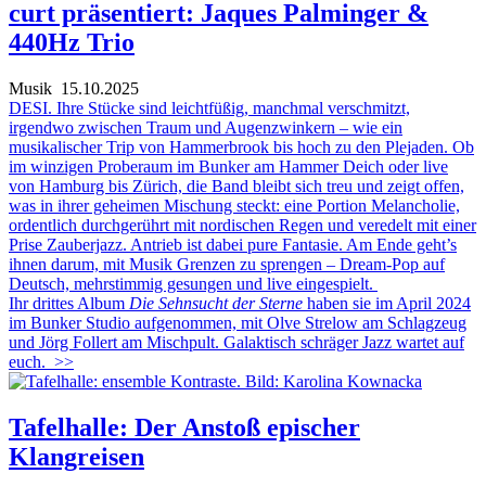
curt präsentiert: Jaques Palminger &
440Hz Trio
Musik
15.10.2025
DESI. Ihre Stücke sind leichtfüßig, manchmal verschmitzt,
irgendwo zwischen Traum und Augenzwinkern – wie ein
musikalischer Trip von Hammerbrook bis hoch zu den Plejaden. Ob
im winzigen Proberaum im Bunker am Hammer Deich oder live
von Hamburg bis Zürich, die Band bleibt sich treu und zeigt offen,
was in ihrer geheimen Mischung steckt: eine Portion Melancholie,
ordentlich durchgerührt mit nordischen Regen und veredelt mit einer
Prise Zauberjazz. Antrieb ist dabei pure Fantasie. Am Ende geht’s
ihnen darum, mit Musik Grenzen zu sprengen – Dream-Pop auf
Deutsch, mehrstimmig gesungen und live eingespielt.
Ihr drittes Album
Die Sehnsucht der Sterne
haben sie im April 2024
im Bunker Studio aufgenommen, mit Olve Strelow am Schlagzeug
und Jörg Follert am Mischpult. Galaktisch schräger Jazz wartet auf
euch.
>>
Tafelhalle: Der Anstoß epischer
Klangreisen