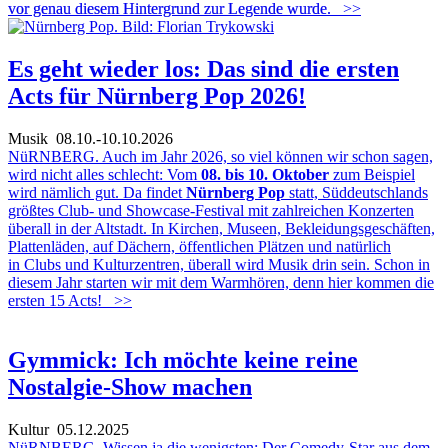
vor genau diesem Hintergrund zur Legende wurde.
>>
Es geht wieder los: Das sind die ersten
Acts für Nürnberg Pop 2026!
Musik
08.10.-10.10.2026
NüRNBERG. Auch im Jahr 2026, so viel können wir schon sagen,
wird nicht alles schlecht: Vom
08. bis 10. Oktober
zum Beispiel
wird nämlich gut. Da findet
Nürnberg Pop
statt, Süddeutschlands
größtes Club- und Showcase-Festival mit zahlreichen Konzerten
überall in der Altstadt. In Kirchen, Museen, Bekleidungsgeschäften,
Plattenläden, auf Dächern, öffentlichen Plätzen und natürlich
in Clubs und Kulturzentren, überall wird Musik drin sein. Schon in
diesem Jahr starten wir mit dem Warmhören, denn hier kommen die
ersten 15 Acts!
>>
Gymmick: Ich möchte keine reine
Nostalgie-Show machen
Kultur
05.12.2025
NüRNBERG. Wissen ja die wenigsten: Der Comedy-Star aus dem