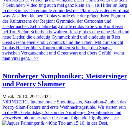
7-Sekunden-Video fing auch mal ganz klein an – als Hitler im Sarg
in der Kirche. Da erkannte zumindest der Pfarrer: Aus dem wird mal
was. Aus dem kleinen Tobias wurde eine der prägendsten Figuren
der Kulturszene der Region: Gymmick, der Cartoonist und
Liedermacher. Zehn Jahre lang durfte er das Erbe von Rio Reiser
bei Ton Steine Scherben bewahren. Jetzt gibt es eine neue Band und
neue Lieder, die eindeutig Gymmick sind und eindeutig in Rios
Geist geschrieben sind: Gymmick und die Erben. Mit curt spricht
Tobias Hacker übers Touren mit den Scherben, den Spagat
zwischen Vergangenheit und Gegenwart und übers Gefühl, wenn
man viral geht.
>>
Nürnberger Symphoniker; Meistersinger
und Poetry Slammer
Musik
26.10.-29.11.2025
NüRNBERG. Internationale Shootingstars, Saxophon-Zauber, das
Poetry-Slam-Feature und erste Weihnachtsgefühle. Wir starten rein
in die 80.-Geburtstags-Saison der Nürnberger Symphoniker und
verweisen mit orchestraler Geste auf folgende Highlights:
>>