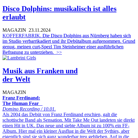
Disco Dolphins: musikalisch ist alles
erlaubt
MAGAZIN
23.11.2024
KOFFERFABRIK.
Die Disco Dolphins aus Nürnberg haben sich
im Studio verbarrikadiert und ihr Debütalbum aufgenommen. Grund
genug, meinen curt-Spezl Tim Steinheimer einer ausführlichen
Befragung zu unterziehen.
>>
Musik aus Franken und
der Welt
MAGAZIN
Franz Ferdinand:
The Human Fear
Domino Recording / 10.01.
Als 2004 das Debüt von Franz Ferdinand erschien, galt die
schottische Band als Sensation. Mit Take Me Out landeten sie direkt
einen Hit in UK. Das neue und siebte Album ist zu 100% ein FF-
Album. Hier mal ein kleiner Ausflug in die Welt der Sythies, aber
eigentlich sind sie sich ganz wunderbar treu geblieben. Auf in die