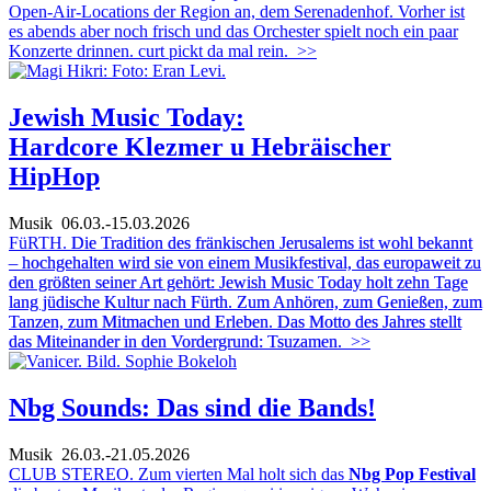
Open-Air-Locations der Region an, dem Serenadenhof. Vorher ist
es abends aber noch frisch und das Orchester spielt noch ein paar
Konzerte drinnen. curt pickt da mal rein.
>>
Jewish Music Today:
Hardcore Klezmer u Hebräischer
HipHop
Musik
06.03.-15.03.2026
FüRTH.
Die Tradition des fränkischen Jerusalems ist wohl bekannt
– hochgehalten wird sie von einem Musikfestival, das europaweit zu
den größten seiner Art gehört: Jewish Music Today holt zehn Tage
lang jüdische Kultur nach Fürth. Zum Anhören, zum Genießen, zum
Tanzen, zum Mitmachen und Erleben. Das Motto des Jahres stellt
das Miteinander in den Vordergrund: Tsuzamen.
>>
Nbg Sounds: Das sind die Bands!
Musik
26.03.-21.05.2026
CLUB STEREO. Zum vierten Mal holt sich das
Nbg Pop Festival