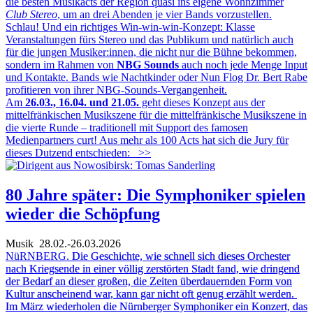
die besten Musikacts der Region quasi ins eigene Wohnzimmer
Club Stereo
, um an drei Abenden je vier Bands vorzustellen.
Schlau! Und ein richtiges Win-win-win-Konzept: Klasse
Veranstaltungen fürs Stereo und das Publikum und natürlich auch
für die jungen Musiker:innen, die nicht nur die Bühne bekommen,
sondern im Rahmen von
NBG Sounds
auch noch jede Menge Input
und Kontakte. Bands wie Nachtkinder oder Nun Flog Dr. Bert Rabe
profitieren von ihrer NBG-Sounds-Vergangenheit.
Am
26.03., 16.04. und 21.05.
geht dieses Konzept aus der
mittelfränkischen Musikszene für die mittelfränkische Musikszene in
die vierte Runde – traditionell mit Support des famosen
Medienpartners curt! Aus mehr als 100 Acts hat sich die Jury für
dieses Dutzend entschieden:
>>
80 Jahre später: Die Symphoniker spielen
wieder die Schöpfung
Musik
28.02.-26.03.2026
NüRNBERG.
Die Geschichte, wie schnell sich dieses Orchester
nach Kriegsende in einer völlig zerstörten Stadt fand, wie dringend
der Bedarf an dieser großen, die Zeiten überdauernden Form von
Kultur anscheinend war, kann gar nicht oft genug erzählt werden.
Im März wiederholen die Nürnberger Symphoniker ein Konzert, das