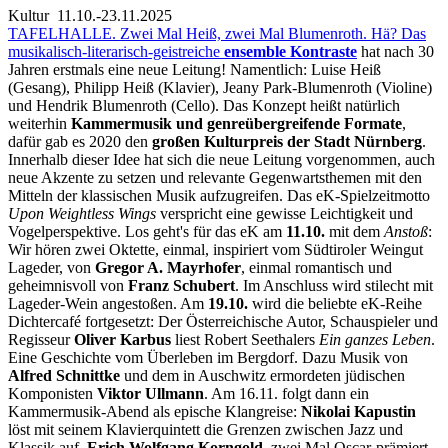
Kultur
11.10.-23.11.2025
TAFELHALLE. Zwei Mal Heiß, zwei Mal Blumenroth. Hä? Das
musikalisch-literarisch-geistreiche
ensemble Kontraste
hat nach 30
Jahren erstmals eine neue Leitung! Namentlich: Luise Heiß
(Gesang), Philipp Heiß (Klavier), Jeany Park-Blumenroth (Violine)
und Hendrik Blumenroth (Cello). Das Konzept heißt natürlich
weiterhin
Kammermusik und genreübergreifende Formate
,
dafür gab es 2020 den
großen Kulturpreis der Stadt Nürnberg
.
Innerhalb dieser Idee hat sich die neue Leitung vorgenommen, auch
neue Akzente zu setzen und relevante Gegenwartsthemen mit den
Mitteln der klassischen Musik aufzugreifen. Das eK-Spielzeitmotto
Upon Weightless Wings
verspricht eine gewisse Leichtigkeit und
Vogelperspektive. Los geht's für das eK am
11.10.
mit dem
Anstoß
:
Wir hören zwei Oktette, einmal, inspiriert vom Südtiroler Weingut
Lageder, von
Gregor A. Mayrhofer
, einmal romantisch und
geheimnisvoll von
Franz Schubert
. Im Anschluss wird stilecht mit
Lageder-Wein angestoßen. Am
19.10.
wird die beliebte eK-Reihe
Dichtercafé fortgesetzt: Der Österreichische Autor, Schauspieler und
Regisseur
Oliver Karbus
liest Robert Seethalers
Ein ganzes Leben
.
Eine Geschichte vom Überleben im Bergdorf. Dazu Musik von
Alfred Schnittke
und dem in Auschwitz ermordeten jüdischen
Komponisten
Viktor Ullmann
. Am 16.11. folgt dann ein
Kammermusik-Abend als epische Klangreise:
Nikolai Kapustin
löst mit seinem Klavierquintett die Grenzen zwischen Jazz und
Klassik auf,
Erich Wolfgang Korngold
, zwei Mal Oscar-prämiert,