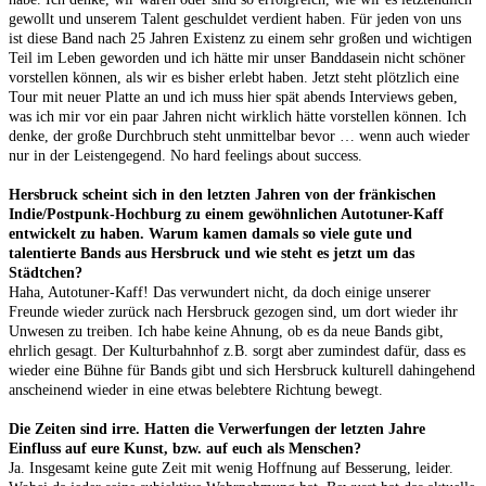
gewollt und unserem Talent geschuldet verdient haben. Für jeden von uns
ist diese Band nach 25 Jahren Existenz zu einem sehr großen und wichtigen
Teil im Leben geworden und ich hätte mir unser Banddasein nicht schöner
vorstellen können, als wir es bisher erlebt haben. Jetzt steht plötzlich eine
Tour mit neuer Platte an und ich muss hier spät abends Interviews geben,
was ich mir vor ein paar Jahren nicht wirklich hätte vorstellen können. Ich
denke, der große Durchbruch steht unmittelbar bevor … wenn auch wieder
nur in der Leistengegend. No hard feelings about success.
Hersbruck scheint sich in den letzten Jahren von der fränkischen
Indie/Postpunk-Hochburg zu einem gewöhnlichen Autotuner-Kaff
entwickelt zu haben. Warum kamen damals so viele gute und
talentierte Bands aus Hersbruck und wie steht es jetzt um das
Städtchen?
Haha, Autotuner-Kaff! Das verwundert nicht, da doch einige unserer
Freunde wieder zurück nach Hersbruck gezogen sind, um dort wieder ihr
Unwesen zu treiben. Ich habe keine Ahnung, ob es da neue Bands gibt,
ehrlich gesagt. Der Kulturbahnhof z.B. sorgt aber zumindest dafür, dass es
wieder eine Bühne für Bands gibt und sich Hersbruck kulturell dahingehend
anscheinend wieder in eine etwas belebtere Richtung bewegt.
Die Zeiten sind irre. Hatten die Verwerfungen der letzten Jahre
Einfluss auf eure Kunst, bzw. auf euch als Menschen?
Ja. Insgesamt keine gute Zeit mit wenig Hoffnung auf Besserung, leider.