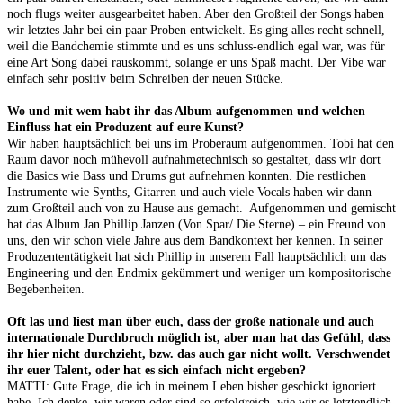
noch flugs weiter ausgearbeitet haben. Aber den Großteil der Songs haben
wir letztes Jahr bei ein paar Proben entwickelt. Es ging alles recht schnell,
weil die Bandchemie stimmte und es uns schluss-endlich egal war, was für
eine Art Song dabei rauskommt, solange er uns Spaß macht. Der Vibe war
einfach sehr positiv beim Schreiben der neuen Stücke.
Wo und mit wem habt ihr das Album aufgenommen und welchen
Einfluss hat ein Produzent auf eure Kunst?
Wir haben hauptsächlich bei uns im Proberaum aufgenommen. Tobi hat den
Raum davor noch mühevoll aufnahmetechnisch so gestaltet, dass wir dort
die Basics wie Bass und Drums gut aufnehmen konnten. Die restlichen
Instrumente wie Synths, Gitarren und auch viele Vocals haben wir dann
zum Großteil auch von zu Hause aus gemacht. Aufgenommen und gemischt
hat das Album Jan Phillip Janzen (Von Spar/ Die Sterne) – ein Freund von
uns, den wir schon viele Jahre aus dem Bandkontext her kennen. In seiner
Produzententätigkeit hat sich Phillip in unserem Fall hauptsächlich um das
Engineering und den Endmix gekümmert und weniger um kompositorische
Begebenheiten.
Oft las und liest man über euch, dass der große nationale und auch
internationale Durchbruch möglich ist, aber man hat das Gefühl, dass
ihr hier nicht durchzieht, bzw. das auch gar nicht wollt. Verschwendet
ihr euer Talent, oder hat es sich einfach nicht ergeben?
MATTI: Gute Frage, die ich in meinem Leben bisher geschickt ignoriert
habe. Ich denke, wir waren oder sind so erfolgreich, wie wir es letztendlich