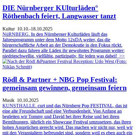
DIE Nürnberger KUlturläden°
Röthenbach feiert, Langwasser tanzt
Kultur
10.10.-18.10.2025
NüRNBERG.
In den Nürnberger Kulturläden läuft das
Jahresprogramm unter dem Motto 12xDA weiter, das die
bürgerschaftliche Arbeit an der Demokratie in den Fokus rückt.
Parallel dazu fahren alle Läden ihr gewohntes Programm weiter:
niedrigschwellig, vielfältig, partizipativ, für jeden was dabei!
>>
Rödl & Partner + NBG Pop Festival:
gemeinsam gewinnen, gemeinsam feiern
Musik
10.10.2025
KUNSTHALLE.
curt und das Nürnberg Pop FESTIVAL, das ist
eine alte Freundschaft und eine Verbundenheit. Von Anfang an
begleiten wir Tommy und David bei ihrer Reise und bei ihren
Bemühungen, jährlich ein Showcase Festival umzusetzen, das ihren
hohen Ansprüchen gerecht wird. Das machen wir nicht nur, weil wir
mit den Veranstaltern befreundet sind, sondern weil es eben auch ein