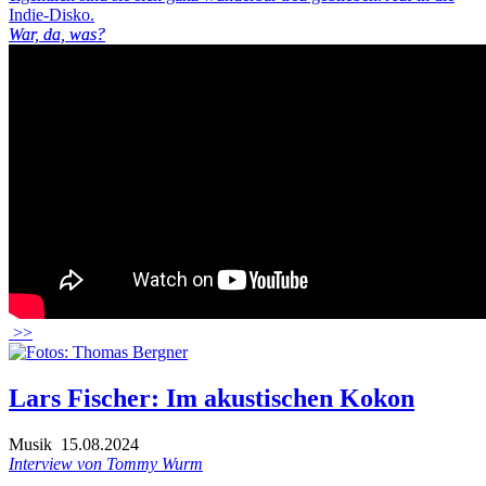
Indie-Disko.
War, da, was?
>>
Lars Fischer: Im akustischen Kokon
Musik
15.08.2024
Interview von Tommy Wurm