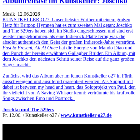
Albumrelease im Kunstkeller: Joschko
Musik
12.06.2026
KUNSTKELLER O27. Unser liebster Fürther mit einem großen
Herz für Britpop-Hymnen hat es zum zweiten Mal getan: Joschko
und The 529ers haben sich im Studio eingeschlossen und sind erst
wieder rausgekommen, als eine Indierock-Platte fertig war, die
absolut authentisch den Geist der großen Indierock-Jahre verströmt.
Past & Present, All At Once
hat die Energie von Mando Diao und
den Punch der bereits erwähnten Gallagher-Brüder. Ein Album, mit
dem Joschko den nächsten Schritt seiner Reise auf die ganz großen
Stages macht.
Zunächst wird das Album aber im feinen Kunstkeller o27 in Fürth
ausschweigend und ausufernd präsentiert werden. Als Support mit
dabei ist between my head and heart, das Soloprojekt von Paul, den
ihr vielleicht von A Saving Whisper kennt: verträumte bis kraftvolle
Songs zwischen Emo und Postrock.
Joschko und The 529ers
Fr. 12.06. / Kunstkeller o27 /
www.kunstkeller-o27.de