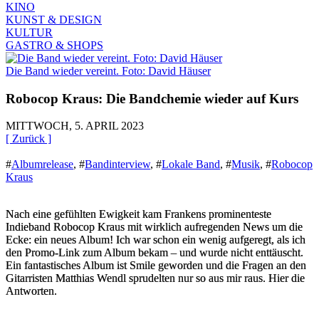
KINO
KUNST & DESIGN
KULTUR
GASTRO & SHOPS
Die Band wieder vereint. Foto: David Häuser
Robocop Kraus: Die Bandchemie wieder auf Kurs
MITTWOCH, 5. APRIL 2023
[ Zurück ]
#
Albumrelease
,
#
Bandinterview
,
#
Lokale Band
,
#
Musik
,
#
Robocop
Kraus
Nach eine gefühlten Ewigkeit kam Frankens prominenteste
Indieband Robocop Kraus mit wirklich aufregenden News um die
Ecke: ein neues Album! Ich war schon ein wenig aufgeregt, als ich
den Promo-Link zum Album bekam – und wurde nicht enttäuscht.
Ein fantastisches Album ist Smile geworden und die Fragen an den
Gitarristen Matthias Wendl sprudelten nur so aus mir raus. Hier die
Antworten.