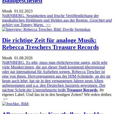
Bandgeschehen
Musik
01.02.2023
NüRNBERG. Neuigkeiten und frische Veröffentlichung der
musikalischen Heldinnen und Helden aus der Region.
Gesichtet und
gehört von Tommy Wurm.
>>
Die richtige Zeit für analoge Musik:
Rebecca Treschers Treasure Records
Musik
01.08.2026
NüRNBERG. Es gibt, muss man ehrlicherweise sagen, nicht sehr
viele Musiker:innen, die aus dieser Stadt kommend überregional
oder gar international für Aufsehen sorgen. Rebecca Trescher ist
eine von ihnen. Hervorgegangen aus der HfM-Schmiede, an der sie
heute auch lehrt, hat sie in den vergangenen Jahren neun Alben
aufgenommen und u.a. den Deutschen Jazzpreis gewonnen. Der
nächste Schritt der Unternehmerin heißt
Treasure Records
, ihr
eigenes Label. Und das ist in den heutigen Zeiten? Wir reden drüber.
>>