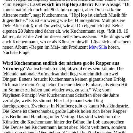
Zum Beispiel:
Lässt es sich im HipHop altern?
Klare Ansage: “Du
kannst natürlich noch mit 80 Jahren rappen, aber Du setzt keine
Akzente mehr”, sagt Kuchenmann. “HipHop ist einfach Musik für
Jugendliche.” Es ist ein wenig wie bei Hundejahren: Multipliziere
Dein Alter mit X und Du weißt, wie alt Du eigentlich bist. Seine
eigenen 28 Jahre sind daher alt, wie Kuchenmann sagt. “Mit 18, 19
Jahren, da ist die Zeit für dieses Selbstbewusstsein.” Allerdings weiß
auch Kuchenmann, wo er als Künstler hinwill. Lässt sich auf seinem
neuen Album »Regen im Mai« mit Produzent
MewSilla
hören.
Nächste Frage.
Wird Kuchenmann endlich der nächste große Rapper aus
Nürnberg?
Wahrscheinlich nicht, obwohl er es sein könnte. Die
fehlende nationale Aufmerksamkeit liegt vornehmlich an zwei
Dingen. Erstens braucht Kuchenmann keinen gigantischen Erfolg.
“Ich mache mein Zeug lieber für eine kleine Fanbase, als einen Hit
im Sommer zu haben und wieder weg zu sein.” Weg vom
Playlisten-Prinzip! Wer Kuchenmanns Schaffen über die Jahre
verfolgte, weiß: Es stimmt. Hier hat jemand sein Ding
durchgezogen. Zweitens: In Nürnberg gibt es kaum Musikindustrie.
Die Szene ist überschaubar, große Labels holen sich lieber Rapper
aus Berlin und Hamburg unter Vertrag. Das sind wiederum die
Künstler, die Kuchenmann hinter der Bühne ihr Lob aussprechen.
Die Devise bei Kuchenmann lautet aber: Nicht verbittern, sondern
weiter den eigenen Weg gehen. Was nicht heißt, dass seine Musik