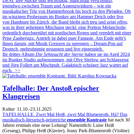
DESI. Ihre Stücke sind leichtfüßig, manchmal verschmitzt,
irgendwo zwischen Traum und Augenzwinkern – wie ein
musikalischer Trip von Hammerbrook bis hoch zu den Plejaden. Ob
im winzigen Proberaum im Bunker am Hammer Deich oder live
von Hamburg bis Zürich, die Band bleibt sich treu und zeigt offen,
was in ihrer geheimen Mischung steckt: eine Portion Melancholie,
ordentlich durchgerührt mit nordischen Regen und veredelt mit einer
Prise Zauberjazz. Antrieb ist dabei pure Fantasie. Am Ende geht’s
ihnen darum, mit Musik Grenzen zu sprengen – Dream-Pop auf
Deutsch, mehrstimmig gesungen und live eingespielt.
Ihr drittes Album
Die Sehnsucht der Sterne
haben sie im April 2024
im Bunker Studio aufgenommen, mit Olve Strelow am Schlagzeug
und Jörg Follert am Mischpult. Galaktisch schräger Jazz wartet auf
euch.
>>
Tafelhalle: Der Anstoß epischer
Klangreisen
Kultur
11.10.-23.11.2025
TAFELHALLE. Zwei Mal Heiß, zwei Mal Blumenroth. Hä? Das
musikalisch-literarisch-geistreiche
ensemble Kontraste
hat nach 30
Jahren erstmals eine neue Leitung! Namentlich: Luise Heiß
(Gesang), Philipp Heiß (Klavier), Jeany Park-Blumenroth (Violine)