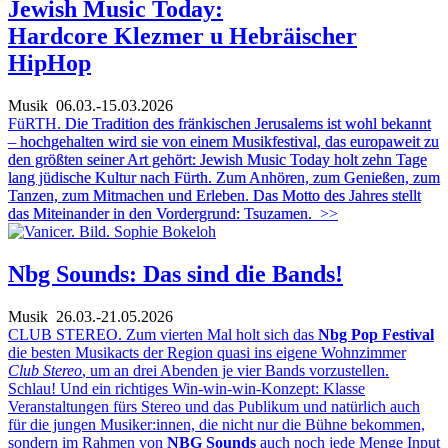
Jewish Music Today:
Hardcore Klezmer u Hebräischer
HipHop
Musik
06.03.-15.03.2026
FüRTH.
Die Tradition des fränkischen Jerusalems ist wohl bekannt
– hochgehalten wird sie von einem Musikfestival, das europaweit zu
den größten seiner Art gehört: Jewish Music Today holt zehn Tage
lang jüdische Kultur nach Fürth. Zum Anhören, zum Genießen, zum
Tanzen, zum Mitmachen und Erleben. Das Motto des Jahres stellt
das Miteinander in den Vordergrund: Tsuzamen.
>>
Nbg Sounds: Das sind die Bands!
Musik
26.03.-21.05.2026
CLUB STEREO. Zum vierten Mal holt sich das
Nbg Pop Festival
die besten Musikacts der Region quasi ins eigene Wohnzimmer
Club Stereo
, um an drei Abenden je vier Bands vorzustellen.
Schlau! Und ein richtiges Win-win-win-Konzept: Klasse
Veranstaltungen fürs Stereo und das Publikum und natürlich auch
für die jungen Musiker:innen, die nicht nur die Bühne bekommen,
sondern im Rahmen von
NBG Sounds
auch noch jede Menge Input