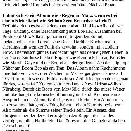
nicht viel mehr Hörer als bisher verdient hätte. Nächste Frage.
Lohnt sich so ein Album wie »Regen im Mai«, wenn es bei
einem Kleinstlabel wie Seldom Seen Records erscheint?
Definitiv, denn es ist eins der spannendsten HipHop-Alben dieser
Tage. (Richtig, ohne Beschränkung aufs Lokale.) Zusammen bei
Produzent MewSilla aufgenommen, tragen den Sound
melancholische und organische Beats. Darüber Kuchenmann,
allerdings mit weniger Funk als gewohnt, sondern mit stabilem
Flow. Thematisch gibt es Beobachtungen aus dem eigenen Leben in
der Noris. Einflüsse bleiben Rapper wie Kendrick Lamar, Künstler
wie Marvin Gaye und der Sound aus der goldenen Ära des HipHop.
Näher am Boom Bap als am Trap. Das Album nahm Kuchenmann
innerhalb von zwei, drei Wochen im Mai vergangenen Jahres auf.
“Es ist für mich wie ein Foto aus dieser Zeit. Ich appreciate es genau
für das, was es ist.” Zudem spürte er damals New Orleans-Vibes in
Nürnberg. Durch die Beats von MewSilla, durch das miese Wetter
und überhaupt die komische Stimmung im Land. Kuchenmanns
Anspruch an ein Album ist übrigens nicht klein: “Ein Album muss
ein zusammenhängendes Ding haben und ein Narrativ bedienen.”
Also mehr als die Summe seiner Tracks sein. Ein Ansatz, den
übrigens einer der derzeit erfolgreichsten Rapper des Landes
verfolgt, nämlich Haftbefehl. Da hört es mit den Gemeinsamkeiten
aber schon auf.