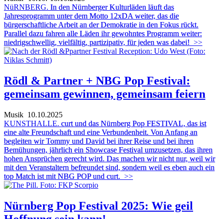
NüRNBERG.
In den Nürnberger Kulturläden läuft das
Jahresprogramm unter dem Motto 12xDA weiter, das die
bürgerschaftliche Arbeit an der Demokratie in den Fokus rückt.
Parallel dazu fahren alle Läden ihr gewohntes Programm weiter:
niedrigschwellig, vielfältig, partizipativ, für jeden was dabei!
>>
Rödl & Partner + NBG Pop Festival:
gemeinsam gewinnen, gemeinsam feiern
Musik
10.10.2025
KUNSTHALLE.
curt und das Nürnberg Pop FESTIVAL, das ist
eine alte Freundschaft und eine Verbundenheit. Von Anfang an
begleiten wir Tommy und David bei ihrer Reise und bei ihren
Bemühungen, jährlich ein Showcase Festival umzusetzen, das ihren
hohen Ansprüchen gerecht wird. Das machen wir nicht nur, weil wir
mit den Veranstaltern befreundet sind, sondern weil es eben auch ein
top Match ist mit NBG POP und curt.
>>
Nürnberg Pop Festival 2025: Wie geil
Hoffnung sein kann!