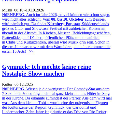
Musik
08.10.-10.10.2026
NüRNBERG. Auch im Jahr 2026, so viel können wir schon sagen,
wird nicht alles schlecht: Vom
08. bis 10. Oktober
zum Beispiel
wird nämlich gut. Da findet
Nürnberg Pop
statt, Süddeutschlands
größtes Club- und Showcase-Festival mit zahlreichen Konzerten
überall in der Altstadt. In Kirchen, Museen, Bekleidungsgeschäften,
Plattenläden, auf Dächern, öffentlichen Plätzen und natürlich
in Clubs und Kulturzentren, überall wird Musik drin sein. Schon in
diesem Jahr starten wir mit dem Warmhören, denn hier kommen die
ersten 15 Acts!
>>
Gymmick: Ich möchte keine reine
Nostalgie-Show machen
Kultur
05.12.2025
NüRNBERG. Wissen ja die wenigsten: Der Comedy-Star aus dem
7-Sekunden-Video fing auch mal ganz klein an – als Hitler im Sarg
in der Kirche. Da erkannte zumindest der Pfarrer: Aus dem wird mal
was. Aus dem kleinen Tobias wurde eine der prägendsten Figuren
der Kulturszene der Region: Gymmick, der Cartoonist und
Liedermacher. Zehn Jahre lang durfte er das Erbe von Rio Reiser