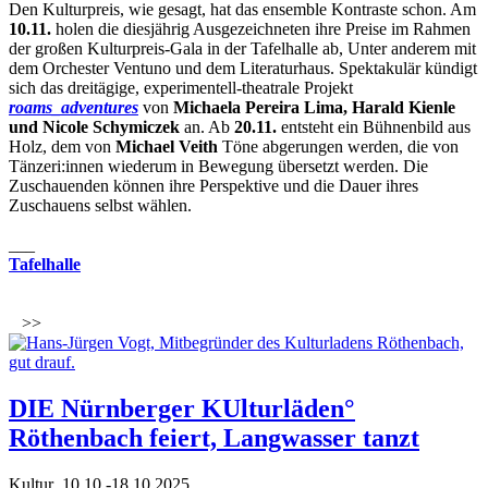
Den Kulturpreis, wie gesagt, hat das ensemble Kontraste schon. Am
10.11.
holen die diesjährig Ausgezeichneten ihre Preise im Rahmen
der großen Kulturpreis-Gala in der Tafelhalle ab, Unter anderem mit
dem Orchester Ventuno und dem Literaturhaus. Spektakulär kündigt
sich das dreitägige, experimentell-theatrale Projekt
roams_adventures
von
Michaela Pereira Lima, Harald Kienle
und Nicole Schymiczek
an. Ab
20.11.
entsteht ein Bühnenbild aus
Holz, dem von
Michael Veith
Töne abgerungen werden, die von
Tänzeri:innen wiederum in Bewegung übersetzt werden. Die
Zuschauenden können ihre Perspektive und die Dauer ihres
Zuschauens selbst wählen.
___
Tafelhalle
>>
DIE Nürnberger KUlturläden°
Röthenbach feiert, Langwasser tanzt
Kultur
10.10.-18.10.2025