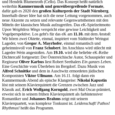
und Hendrik Blumenroth (Cello). Das Konzept heißt natürlich
weiterhin
Kammermusik und genreübergreifende Formate
,
dafür gab es 2020 den
großen Kulturpreis der Stadt Nürnberg
.
Innerhalb dieser Idee hat sich die neue Leitung vorgenommen, auch
neue Akzente zu setzen und relevante Gegenwartsthemen mit den
Mitteln der klassischen Musik aufzugreifen. Das eK-Spielzeitmotto
Upon Weightless Wings
verspricht eine gewisse Leichtigkeit und
Vogelperspektive. Los geht's für das eK am
11.10.
mit dem
Anstoß
:
Wir hören zwei Oktette, einmal, inspiriert vom Südtiroler Weingut
Lageder, von
Gregor A. Mayrhofer
, einmal romantisch und
geheimnisvoll von
Franz Schubert
. Im Anschluss wird stilecht mit
Lageder-Wein angestoßen. Am
19.10.
wird die beliebte eK-Reihe
Dichtercafé fortgesetzt: Der Österreichische Autor, Schauspieler und
Regisseur
Oliver Karbus
liest Robert Seethalers
Ein ganzes Leben
.
Eine Geschichte vom Überleben im Bergdorf. Dazu Musik von
Alfred Schnittke
und dem in Auschwitz ermordeten jüdischen
Komponisten
Viktor Ullmann
. Am 16.11. folgt dann ein
Kammermusik-Abend als epische Klangreise:
Nikolai Kapustin
löst mit seinem Klavierquintett die Grenzen zwischen Jazz und
Klassik auf,
Erich Wolfgang Korngold
, zwei Mal Oscar-prämiert,
erweist sich in seinem frühen Klavierquintett als farbintensiver
Romantiker und
Johannes Brahms
zeigt mit seinem
Klavierquartett, was komplexe Tonkunst ist.
Leidenschaft! Pathos!
Rhythmus!
heißt das Programm.