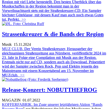
Region mit viel Liebe hergestellt. Den besten Überblick über das
Musikschaffen in der Region bekommt man in der
Vorweihnachtszeit stets mit der Straßenkreuzer-CD: Ein Sampler
höchster Güteklasse, mit dessen Kauf man auch noch etwas Gutes
tut. Perfekt.
>>
Strassenkreuzer & die Bands der Region
Musik
15.11.2024
MUZ CLUB.
Der Verein Straßenkreuzer, Herausgeber der
gleichnamigen Straßenzeitung aus Nürnberg, veröffentlicht 2024 im
23. Jahr in Folge eine Compilation mit Musik aus der Region.
Erstmals nicht nur auf CD, sondern auch als Download. Präsentiert
wird der Sampler zwischen Rock, Pop und Elektro jenseits des
Mainstreams mit einem Konzertabend am 15. November im
MUZclub.
>>
Release-Konzert: NOBUTTHEFROG
MAGAZIN
01.07.2022
KOFFERFABRIK. Im Zuge unserer letztjährigen Aktion “
Bands
Become Beer
” zur Rehydrierung der lokalen Musikszene, haben