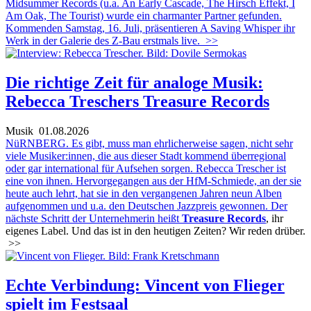
Midsummer Records (u.a. An Early Cascade, The Hirsch Effekt, I
Am Oak, The Tourist) wurde ein charmanter Partner gefunden.
Kommenden Samstag, 16. Juli, präsentieren A Saving Whisper ihr
Werk in der Galerie des Z-Bau erstmals live.
>>
Die richtige Zeit für analoge Musik:
Rebecca Treschers Treasure Records
Musik
01.08.2026
NüRNBERG. Es gibt, muss man ehrlicherweise sagen, nicht sehr
viele Musiker:innen, die aus dieser Stadt kommend überregional
oder gar international für Aufsehen sorgen. Rebecca Trescher ist
eine von ihnen. Hervorgegangen aus der HfM-Schmiede, an der sie
heute auch lehrt, hat sie in den vergangenen Jahren neun Alben
aufgenommen und u.a. den Deutschen Jazzpreis gewonnen. Der
nächste Schritt der Unternehmerin heißt
Treasure Records
, ihr
eigenes Label. Und das ist in den heutigen Zeiten? Wir reden drüber.
>>
Echte Verbindung: Vincent von Flieger
spielt im Festsaal