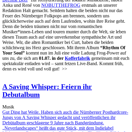
Anka und René von
NOBUTTHEFROG
erstmals an unserer
Redaktion Halt gemacht. Seitdem halten die beiden nicht nur das
Feuer des Nürnberger Folkpops am brennen, sondern uns
glücklicherweise auch auf dem Laufenden, wohin ihre Reise geht.
Denn die beiden träumen nicht nur vom romantischen
Musiker*innen-Leben und touren munter durch die Welt, sie leben
diesen Traum auch auf eine unverkennbar sympathische Art und
Weise. Wir, die alten Romantiker bei Curt, haben die beiden
schlichtweg ins Herz geschlossen. Mit ihrem Album
“Rhythm Of
Your Soul”
kommt nun im Juli eine volle Ladung Frog-Power auf
uns zu, die sich am
01.07. in der
Kofferfabrik
gemeinsam mit euch
spektakulär entladen wird – samt fetzen Live-Band. Kommt früh,
denn es wird voll und voll gut!
>>
A Saving Whisper: Feiern ihr
Debutalbum
Musik
Gut Ding hat Weile. Haben sich auch die Nürnberger Posthardcore-
Jungs von A Saving Whisper gedacht und veröffentlichen ihr
Debütalbum geschlagene 9 Jahre nach Bandgründung.
„Neverlandscapes“ heißt das gute Stück, mit dem Indielabel