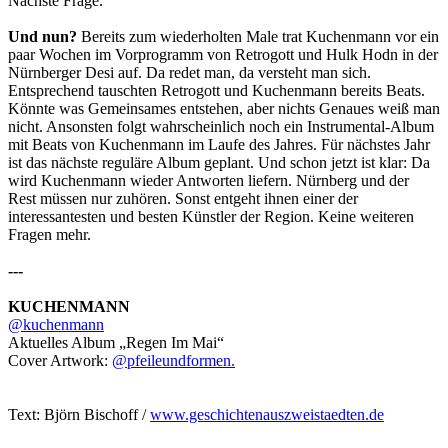
Nächste Frage.
Und nun?
Bereits zum wiederholten Male trat Kuchenmann vor ein
paar Wochen im Vorprogramm von Retrogott und Hulk Hodn in der
Nürnberger Desi auf. Da redet man, da versteht man sich.
Entsprechend tauschten Retrogott und Kuchenmann bereits Beats.
Könnte was Gemeinsames entstehen, aber nichts Genaues weiß man
nicht. Ansonsten folgt wahrscheinlich noch ein Instrumental-Album
mit Beats von Kuchenmann im Laufe des Jahres. Für nächstes Jahr
ist das nächste reguläre Album geplant. Und schon jetzt ist klar: Da
wird Kuchenmann wieder Antworten liefern. Nürnberg und der
Rest müssen nur zuhören. Sonst entgeht ihnen einer der
interessantesten und besten Künstler der Region. Keine weiteren
Fragen mehr.
---
KUCHENMANN
@kuchenmann
Aktuelles Album „Regen Im Mai“
Cover Artwork:
@pfeileundformen.
Text: Björn Bischoff /
www.geschichtenauszweistaedten.de