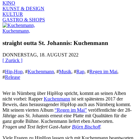
KINO
KUNST & DESIGN
KULTUR
GASTRO & SHOPS
Kuchenmann,
straight outta St. Johannis: Kuchenmann
DONNERSTAG, 18. AUGUST 2022
[ Zurück ]
#
Hip-Hop
,
#
Kuchenmann
,
#
Musik
,
#
Rap
,
#
Regen im Mai
,
#
Release
Wer in Nürnberg über HipHop spricht, kommt an seinen Alben
nicht vorbei: Rapper
Kuchenmann
ist seit spätestens 2017 der
Beweis, dass herausragender HipHop auch aus Nürnberg kommt.
Mit seinem vierten Album
“Regen im Mai”
veröffentlichte der 28-
Jährige aus St. Johannis erneut eine Platte mit Qualitäten für die
ganz große Bühne. Kuchenmann liefert eben Antworten.
Fragen und Text liefert Gast-Autor
Björn Bischoff
.
Viele Fragen zu HipHop lassen sich mit Kuchenmann beantworten.