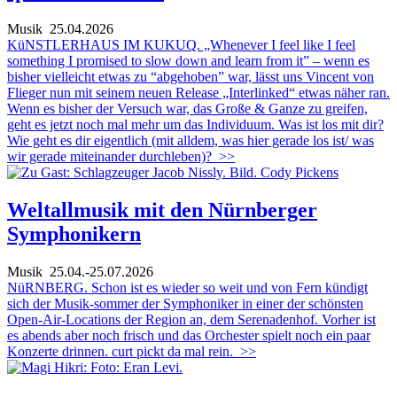
Musik
25.04.2026
KüNSTLERHAUS IM KUKUQ. „Whenever I feel like I feel
something I promised to slow down and learn from it” – wenn es
bisher vielleicht etwas zu “abgehoben” war, lässt uns Vincent von
Flieger nun mit seinem neuen Release „Interlinked“ etwas näher ran.
Wenn es bisher der Versuch war, das Große & Ganze zu greifen,
geht es jetzt noch mal mehr um das Individuum. Was ist los mit dir?
Wie geht es dir eigentlich (mit alldem, was hier gerade los ist/ was
wir gerade miteinander durchleben)?
>>
Weltallmusik mit den Nürnberger
Symphonikern
Musik
25.04.-25.07.2026
NüRNBERG. Schon ist es wieder so weit und von Fern kündigt
sich der Musik-sommer der Symphoniker in einer der schönsten
Open-Air-Locations der Region an, dem Serenadenhof. Vorher ist
es abends aber noch frisch und das Orchester spielt noch ein paar
Konzerte drinnen. curt pickt da mal rein.
>>