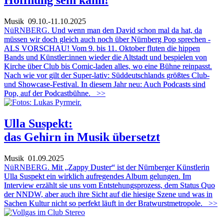
Musik
09.10.-11.10.2025
NüRNBERG.
Und wenn man den David schon mal da hat, da
müssen wir doch gleich auch noch über Nürnberg Pop sprechen -
ALS VORSCHAU!
Vom 9. bis 11. Oktober fluten die hippen
Bands und Künstler:innen wieder die Altstadt und bespielen von
Kirche über Club bis Comic-laden alles, wo eine Bühne reinpasst.
Nach wie vor gilt der Super-lativ: Süddeutschlands größtes Club-
und Showcase-Festival.
In diesem Jahr neu: Auch Podcasts sind
Pop, auf der Podcastbühne.
>>
Ulla Suspekt:
das Gehirn in Musik übersetzt
Musik
01.09.2025
NüRNBERG.
Mit „Zappy Duster“ ist der Nürnberger Künstlerin
Ulla Suspekt ein wirklich aufregendes Album gelungen. Im
Interview erzählt sie uns vom Entstehungsprozess, dem Status Quo
der NNDW, aber auch ihre Sicht auf die hiesige Szene und was in
Sachen Kultur nicht so perfekt läuft in der Bratwurstmetropole.
>>