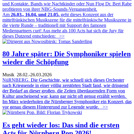
und Kontakte. Bands wie Nachtkinder oder Nun Flog Dr. Bert Rabe
profitieren von ihrer NBG-Sounds-Vergangenheit.
Am
26.03., 16.04. und 21.05.
geht dieses Konzept aus der
mittelfränkischen Musikszene für die mittelfränkische Musikszene in
die vierte Runde – traditionell mit Support des famosen
Medienpartners curt! Aus mehr als 100 Acts hat sich die Jury für
dieses Dutzend entschieden:
>>
80 Jahre später: Die Symphoniker spielen
wieder die Schöpfung
Musik
28.02.-26.03.2026
NüRNBERG.
Die Geschichte, wie schnell sich dieses Orchester
nach Kriegsende in einer völlig zerstörten Stadt fand, wie dringend
der Bedarf an dieser großen, die Zeiten überdauernden Form von
Kultur anscheinend war, kann gar nicht oft genug erzählt werden.
Im März wiederholen die Nürnberger Symphoniker ein Konzert, das
vor genau diesem Hintergrund zur Legende wurde.
>>
Es geht wieder los: Das sind die ersten
Acts für Nürnberg Pop 2026!