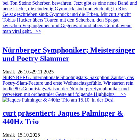
bei Ton Steine Scherben bewahren. Jetzt gibt es eine neue Band und
neue Lieder, die eindeutig Gymmick sind und eindeutig in Rios
Geist geschrieben sind: Gymmick und die Erben. Mit curt spricht
Tobias Hacker übers Touren mit den Scherben, den Spagat
zwischen Vergangenheit und Gegenwart und übers Gefühl, wenn
man viral geht.
>>
Nürnberger Symphoniker; Meistersinger
und Poetry Slammer
Musik
26.10.-29.11.2025
NüRNBERG. Internationale Shootingstars, Saxophon-Zauber, das
Poetry-Slam-Feature und erste Weihnachtsgefühle. Wir starten rein
in die 80.-Geburtstags-Saison der Nürnberger Symphoniker und
verweisen mit orchestraler Geste auf folgende Highlights:
>>
curt präsentiert: Jaques Palminger &
440Hz Trio
Musik
15.10.2025