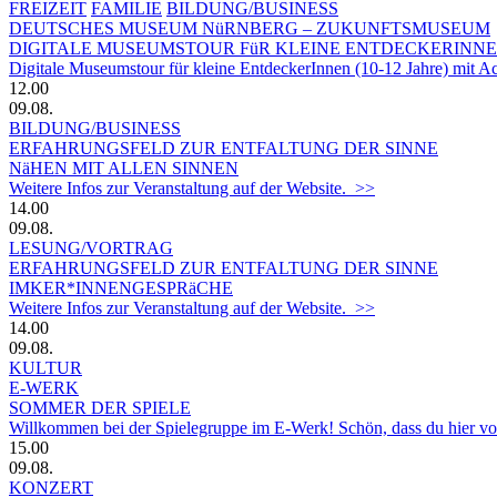
FREIZEIT
FAMILIE
BILDUNG/BUSINESS
DEUTSCHES MUSEUM NüRNBERG – ZUKUNFTSMUSEUM
DIGITALE MUSEUMSTOUR FüR KLEINE ENTDECKERINN
Digitale Museumstour für kleine EntdeckerInnen (10-12 Jahre) mit 
12.00
09.08.
BILDUNG/BUSINESS
ERFAHRUNGSFELD ZUR ENTFALTUNG DER SINNE
NäHEN MIT ALLEN SINNEN
Weitere Infos zur Veranstaltung auf der Website. >>
14.00
09.08.
LESUNG/VORTRAG
ERFAHRUNGSFELD ZUR ENTFALTUNG DER SINNE
IMKER*INNENGESPRäCHE
Weitere Infos zur Veranstaltung auf der Website. >>
14.00
09.08.
KULTUR
E-WERK
SOMMER DER SPIELE
Willkommen bei der Spielegruppe im E-Werk! Schön, dass du hier vorbe
15.00
09.08.
KONZERT