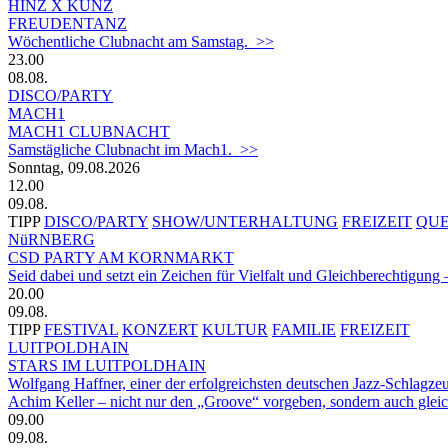
HINZ X KUNZ
FREUDENTANZ
Wöchentliche Clubnacht am Samstag. >>
23.00
08.08.
DISCO/PARTY
MACH1
MACH1 CLUBNACHT
Samstägliche Clubnacht im Mach1. >>
Sonntag, 09.08.2026
12.00
09.08.
TIPP
DISCO/PARTY
SHOW/UNTERHALTUNG
FREIZEIT
QU
NüRNBERG
CSD PARTY AM KORNMARKT
Seid dabei und setzt ein Zeichen für Vielfalt und Gleichberechtigun
20.00
09.08.
TIPP
FESTIVAL
KONZERT
KULTUR
FAMILIE
FREIZEIT
LUITPOLDHAIN
STARS IM LUITPOLDHAIN
Wolfgang Haffner, einer der erfolgreichsten deutschen Jazz-Schlagze
Achim Keller – nicht nur den „Groove“ vorgeben, sondern auch glei
09.00
09.08.