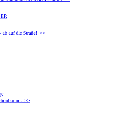
EER
– ab auf die Straße! >>
EN
Actionbound. >>