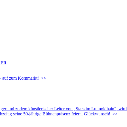
EER
g – auf zum Kornmarkt! >>
uger und zudem künstlerischer Leiter von „Stars im Luitpoldhain“, wir
chzeitig seine 50-jährige Bühnenpräsenz feiern. Glückwunsch! >>