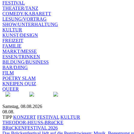
FESTIVAL
THEATER/TANZ
COMEDY/KABARETT
LESUNG/VORTRAG
SHOW/UNTERHALTUNG
KULTUR
KUNST/DESIGN
FREIZEIT
FAMILIE
MARKT/MESSE
ESSEN/TRINKEN
BILDUNG/BUSINESS
BAR/DJING
FILM
POETRY SLAM
KNEIPEN QUIZ
QUEER
Samstag, 08.08.2026
08.08.
TIPP
KONZERT
FESTIVAL
KULTUR
THEODOR-HEUSS-BRüCKE
BRüCKENFESTIVAL 2026
Das Brückenfestival lädt auf die Pegnitzwiesen: Musik, Begegnung un