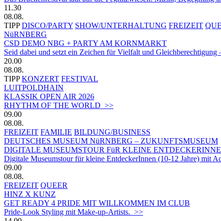
11.30
08.08.
TIPP
DISCO/PARTY
SHOW/UNTERHALTUNG
FREIZEIT
QU
NüRNBERG
CSD DEMO NBG + PARTY AM KORNMARKT
Seid dabei und setzt ein Zeichen für Vielfalt und Gleichberechtigung 
20.00
08.08.
TIPP
KONZERT
FESTIVAL
LUITPOLDHAIN
KLASSIK OPEN AIR 2026
RHYTHM OF THE WORLD >>
09.00
08.08.
FREIZEIT
FAMILIE
BILDUNG/BUSINESS
DEUTSCHES MUSEUM NüRNBERG – ZUKUNFTSMUSEUM
DIGITALE MUSEUMSTOUR FüR KLEINE ENTDECKERINN
Digitale Museumstour für kleine EntdeckerInnen (10-12 Jahre) mit 
09.00
08.08.
FREIZEIT
QUEER
HINZ X KUNZ
GET READY 4 PRIDE MIT WILLKOMMEN IM CLUB
Pride-Look Styling mit Make-up-Artists. >>
14.00