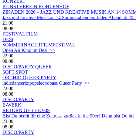
KONZERT
KUNSTVEREIN KOHLENHOF
ZIKADEN 2026 – JAZZ UND KREATIVE MUSIK AN 14 S
Jazz und kreative Musik an 14 Sommerabenden. Jeden Abend ab 20:
21.00
08.08.
FESTIVAL
FILM
DESI
SOMMERNACHTFILMFESTIVAL
Open Air Kino im Desi >>
22.00
08.08.
DISCO/PARTY
QUEER
SOFT SPOT
ORCHID QUEER PARTY
indiedanceriotpopelectrobass Queer Party >>
22.00
08.08.
DISCO/PARTY
E-WERK
RETURN OF THE 90S
Bist Du bereit für eine Zeitreise zurück in die 90er? Dann bist Du bei
23.00
08.08.
DISCO/PARTY