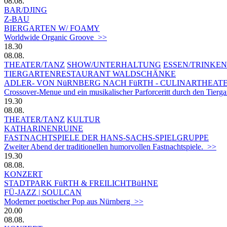
08.08.
BAR/DJING
Z-BAU
BIERGARTEN W/ FOAMY
Worldwide Organic Groove >>
18.30
08.08.
THEATER/TANZ
SHOW/UNTERHALTUNG
ESSEN/TRINKEN
TIERGARTEN­RESTAURANT WALDSCHÄNKE
ADLER- VON NüRNBERG NACH FüRTH - CULINARTHEAT
Crossover-Menue und ein musikalischer Parforceritt durch den Tierg
19.30
08.08.
THEATER/TANZ
KULTUR
KATHARINENRUINE
FASTNACHTSPIELE DER HANS-SACHS-SPIELGRUPPE
Zweiter Abend der traditionellen humorvollen Fastnachtspiele. >>
19.30
08.08.
KONZERT
STADTPARK FüRTH & FREILICHTBüHNE
FÜ-JAZZ | SOULCAN
Moderner poetischer Pop aus Nürnberg >>
20.00
08.08.