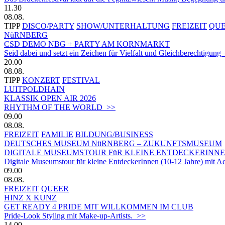
11.30
08.08.
TIPP
DISCO/PARTY
SHOW/UNTERHALTUNG
FREIZEIT
QU
NüRNBERG
CSD DEMO NBG + PARTY AM KORNMARKT
Seid dabei und setzt ein Zeichen für Vielfalt und Gleichberechtigung 
20.00
08.08.
TIPP
KONZERT
FESTIVAL
LUITPOLDHAIN
KLASSIK OPEN AIR 2026
RHYTHM OF THE WORLD >>
09.00
08.08.
FREIZEIT
FAMILIE
BILDUNG/BUSINESS
DEUTSCHES MUSEUM NüRNBERG – ZUKUNFTSMUSEUM
DIGITALE MUSEUMSTOUR FüR KLEINE ENTDECKERINN
Digitale Museumstour für kleine EntdeckerInnen (10-12 Jahre) mit 
09.00
08.08.
FREIZEIT
QUEER
HINZ X KUNZ
GET READY 4 PRIDE MIT WILLKOMMEN IM CLUB
Pride-Look Styling mit Make-up-Artists. >>
14.00