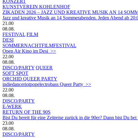
KONZERT
KUNSTVEREIN KOHLENHOF
ZIKADEN 2026 – JAZZ UND KREATIVE MUSIK AN 14 S
Jazz und kreative Musik an 14 Sommerabenden. Jeden Abend ab 20:
21.00
08.08.
FESTIVAL
FILM
DESI
SOMMERNACHTFILMFESTIVAL
Open Air Kino im Desi >>
22.00
08.08.
DISCO/PARTY
QUEER
SOFT SPOT
ORCHID QUEER PARTY
indiedanceriotpopelectrobass Queer Party >>
22.00
08.08.
DISCO/PARTY
E-WERK
RETURN OF THE 90S
Bist Du bereit für eine Zeitreise zurück in die 90er? Dann bist Du bei
23.00
08.08.
DISCO/PARTY