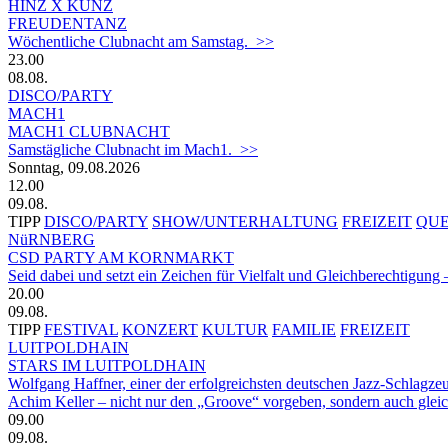
HINZ X KUNZ
FREUDENTANZ
Wöchentliche Clubnacht am Samstag. >>
23.00
08.08.
DISCO/PARTY
MACH1
MACH1 CLUBNACHT
Samstägliche Clubnacht im Mach1. >>
Sonntag, 09.08.2026
12.00
09.08.
TIPP
DISCO/PARTY
SHOW/UNTERHALTUNG
FREIZEIT
QU
NüRNBERG
CSD PARTY AM KORNMARKT
Seid dabei und setzt ein Zeichen für Vielfalt und Gleichberechtigun
20.00
09.08.
TIPP
FESTIVAL
KONZERT
KULTUR
FAMILIE
FREIZEIT
LUITPOLDHAIN
STARS IM LUITPOLDHAIN
Wolfgang Haffner, einer der erfolgreichsten deutschen Jazz-Schlagze
Achim Keller – nicht nur den „Groove“ vorgeben, sondern auch glei
09.00
09.08.