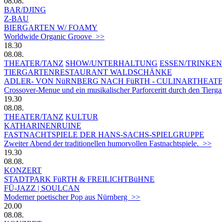
08.08.
BAR/DJING
Z-BAU
BIERGARTEN W/ FOAMY
Worldwide Organic Groove >>
18.30
08.08.
THEATER/TANZ
SHOW/UNTERHALTUNG
ESSEN/TRINKEN
TIERGARTEN­RESTAURANT WALDSCHÄNKE
ADLER- VON NüRNBERG NACH FüRTH - CULINARTHEAT
Crossover-Menue und ein musikalischer Parforceritt durch den Tierg
19.30
08.08.
THEATER/TANZ
KULTUR
KATHARINENRUINE
FASTNACHTSPIELE DER HANS-SACHS-SPIELGRUPPE
Zweiter Abend der traditionellen humorvollen Fastnachtspiele. >>
19.30
08.08.
KONZERT
STADTPARK FüRTH & FREILICHTBüHNE
FÜ-JAZZ | SOULCAN
Moderner poetischer Pop aus Nürnberg >>
20.00
08.08.