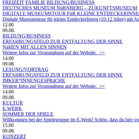
FREIZEIT
FAMILIE
BILDUNG/BUSINESS
DEUTSCHES MUSEUM NüRNBERG – ZUKUNFTSMUSEUM
DIGITALE MUSEUMSTOUR FüR KLEINE ENTDECKERINN
Digitale Museumstour für kleine EntdeckerInnen (10-12 Jahre) mit 
12.00
09.08.
BILDUNG/BUSINESS
ERFAHRUNGSFELD ZUR ENTFALTUNG DER SINNE
NäHEN MIT ALLEN SINNEN
Weitere Infos zur Veranstaltung auf der Website. >>
14.00
09.08.
LESUNG/VORTRAG
ERFAHRUNGSFELD ZUR ENTFALTUNG DER SINNE
IMKER*INNENGESPRäCHE
Weitere Infos zur Veranstaltung auf der Website. >>
14.00
09.08.
KULTUR
E-WERK
SOMMER DER SPIELE
Willkommen bei der Spielegruppe im E-Werk! Schön, dass du hier vorbe
15.00
09.08.
KONZERT