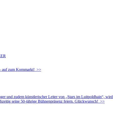
EER
g – auf zum Kornmarkt! >>
uger und zudem künstlerischer Leiter von „Stars im Luitpoldhain“, wir
chzeitig seine 50-jährige Bühnenpräsenz feiern. Glückwunsch! >>