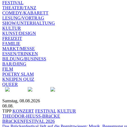
FESTIVAL
THEATER/TANZ
COMEDY/KABARETT
LESUNG/VORTRAG
SHOW/UNTERHALTUNG
KULTUR
KUNST/DESIGN
FREIZEIT
FAMILIE
MARKT/MESSE
ESSEN/TRINKEN
BILDUNG/BUSINESS
BAR/DJING
FILM
POETRY SLAM
KNEIPEN QUIZ
QUEER
Samstag, 08.08.2026
08.08.
TIPP
KONZERT
FESTIVAL
KULTUR
THEODOR-HEUSS-BRüCKE
BRüCKENFESTIVAL 2026
Das Brückenfestival lädt auf die Pegnitzwiesen: Musik, Begegnung un