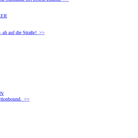
EER
– ab auf die Straße! >>
EN
Actionbound. >>