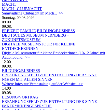
MACH1
MACH1 CLUBNACHT
Samstägliche Clubnacht im Mach1. >>
Sonntag, 09.08.2026
09.00
09.08.
FREIZEIT
FAMILIE
BILDUNG/BUSINESS
DEUTSCHES MUSEUM NüRNBERG –
ZUKUNFTSMUSEUM
DIGITALE MUSEUMSTOUR FüR KLEINE
ENTDECKERINNEN
Digitale Museumstour für kleine EntdeckerInnen (10-12 Jahre) mit
Actionbound. >>
12.00
09.08.
BILDUNG/BUSINESS
ERFAHRUNGSFELD ZUR ENTFALTUNG DER SINNE
NäHEN MIT ALLEN SINNEN
Weitere Infos zur Veranstaltung auf der Website. >>
14.00
09.08.
LESUNG/VORTRAG
ERFAHRUNGSFELD ZUR ENTFALTUNG DER SINNE
IMKER*INNENGESPRäCHE