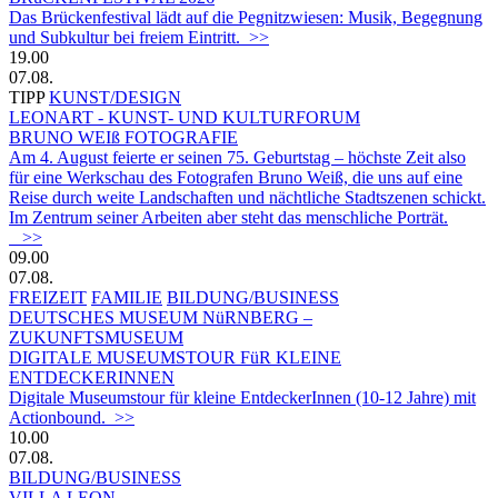
Das Brückenfestival lädt auf die Pegnitzwiesen: Musik, Begegnung
und Subkultur bei freiem Eintritt. >>
19.00
07.08.
TIPP
KUNST/DESIGN
LEONART - KUNST- UND KULTURFORUM
BRUNO WEIß FOTOGRAFIE
Am 4. August feierte er seinen 75. Geburtstag – höchste Zeit also
für eine Werkschau des Fotografen Bruno Weiß, die uns auf eine
Reise durch weite Landschaften und nächtliche Stadtszenen schickt.
Im Zentrum seiner Arbeiten aber steht das menschliche Porträt.
>>
09.00
07.08.
FREIZEIT
FAMILIE
BILDUNG/BUSINESS
DEUTSCHES MUSEUM NüRNBERG –
ZUKUNFTSMUSEUM
DIGITALE MUSEUMSTOUR FüR KLEINE
ENTDECKERINNEN
Digitale Museumstour für kleine EntdeckerInnen (10-12 Jahre) mit
Actionbound. >>
10.00
07.08.
BILDUNG/BUSINESS
VILLA LEON