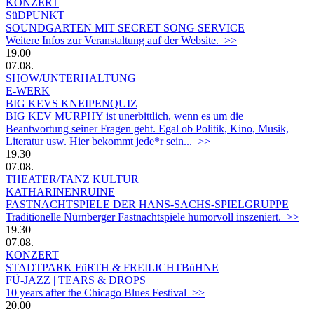
KONZERT
SüDPUNKT
SOUNDGARTEN MIT SECRET SONG SERVICE
Weitere Infos zur Veranstaltung auf der Website. >>
19.00
07.08.
SHOW/UNTERHALTUNG
E-WERK
BIG KEVS KNEIPENQUIZ
BIG KEV MURPHY ist unerbittlich, wenn es um die
Beantwortung seiner Fragen geht. Egal ob Politik, Kino, Musik,
Literatur usw. Hier bekommt jede*r sein... >>
19.30
07.08.
THEATER/TANZ
KULTUR
KATHARINENRUINE
FASTNACHTSPIELE DER HANS-SACHS-SPIELGRUPPE
Traditionelle Nürnberger Fastnachtspiele humorvoll inszeniert. >>
19.30
07.08.
KONZERT
STADTPARK FüRTH & FREILICHTBüHNE
FÜ-JAZZ | TEARS & DROPS
10 years after the Chicago Blues Festival >>
20.00