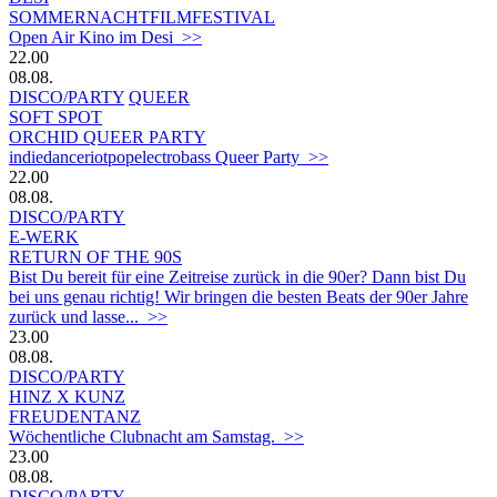
SOMMERNACHTFILMFESTIVAL
Open Air Kino im Desi >>
22.00
08.08.
DISCO/PARTY
QUEER
SOFT SPOT
ORCHID QUEER PARTY
indiedanceriotpopelectrobass Queer Party >>
22.00
08.08.
DISCO/PARTY
E-WERK
RETURN OF THE 90S
Bist Du bereit für eine Zeitreise zurück in die 90er? Dann bist Du
bei uns genau richtig! Wir bringen die besten Beats der 90er Jahre
zurück und lasse... >>
23.00
08.08.
DISCO/PARTY
HINZ X KUNZ
FREUDENTANZ
Wöchentliche Clubnacht am Samstag. >>
23.00
08.08.
DISCO/PARTY