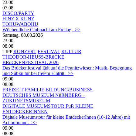
23.00
07.08.
DISCO/PARTY
HINZ X KUNZ
TOHUWABOHU
Wöchentliche Clubnacht am Freitag. >>
Samstag, 08.08.2026
23.00
08.08.
TIPP
KONZERT
FESTIVAL
KULTUR
THEODOR-HEUSS-BRüCKE
BRüCKENFESTIVAL 2026
Das Brückenfestival lädt auf die Pegnitzwiesen: Musik, Begegnung
und Subkultur bei freiem Eintritt. >>
09.00
08.08.
FREIZEIT
FAMILIE
BILDUNG/BUSINESS
DEUTSCHES MUSEUM NüRNBERG –
ZUKUNFTSMUSEUM
DIGITALE MUSEUMSTOUR FüR KLEINE
ENTDECKERINNEN
Digitale Museumstour für kleine EntdeckerInnen (10-12 Jahre) mit
Actionbound. >>
09.00
08.08.