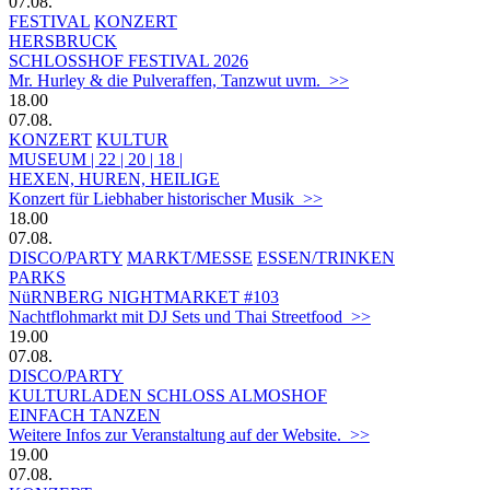
07.08.
FESTIVAL
KONZERT
HERSBRUCK
SCHLOSSHOF FESTIVAL 2026
Mr. Hurley & die Pulveraffen, Tanzwut uvm. >>
18.00
07.08.
KONZERT
KULTUR
MUSEUM | 22 | 20 | 18 |
HEXEN, HUREN, HEILIGE
Konzert für Liebhaber historischer Musik >>
18.00
07.08.
DISCO/PARTY
MARKT/MESSE
ESSEN/TRINKEN
PARKS
NüRNBERG NIGHTMARKET #103
Nachtflohmarkt mit DJ Sets und Thai Streetfood >>
19.00
07.08.
DISCO/PARTY
KULTURLADEN SCHLOSS ALMOSHOF
EINFACH TANZEN
Weitere Infos zur Veranstaltung auf der Website. >>
19.00
07.08.