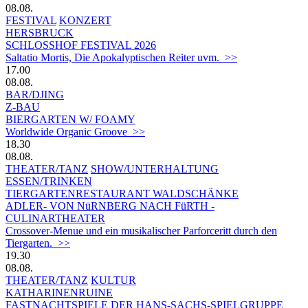
08.08.
FESTIVAL
KONZERT
HERSBRUCK
SCHLOSSHOF FESTIVAL 2026
Saltatio Mortis, Die Apokalyptischen Reiter uvm. >>
17.00
08.08.
BAR/DJING
Z-BAU
BIERGARTEN W/ FOAMY
Worldwide Organic Groove >>
18.30
08.08.
THEATER/TANZ
SHOW/UNTERHALTUNG
ESSEN/TRINKEN
TIERGARTEN­RESTAURANT WALDSCHÄNKE
ADLER- VON NüRNBERG NACH FüRTH -
CULINARTHEATER
Crossover-Menue und ein musikalischer Parforceritt durch den
Tiergarten. >>
19.30
08.08.
THEATER/TANZ
KULTUR
KATHARINENRUINE
FASTNACHTSPIELE DER HANS-SACHS-SPIELGRUPPE