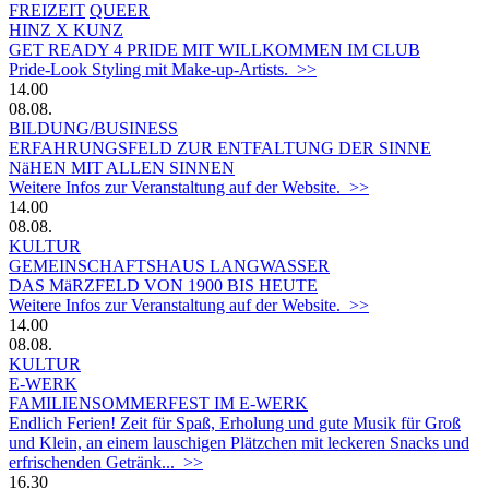
FREIZEIT
QUEER
HINZ X KUNZ
GET READY 4 PRIDE MIT WILLKOMMEN IM CLUB
Pride-Look Styling mit Make-up-Artists. >>
14.00
08.08.
BILDUNG/BUSINESS
ERFAHRUNGSFELD ZUR ENTFALTUNG DER SINNE
NäHEN MIT ALLEN SINNEN
Weitere Infos zur Veranstaltung auf der Website. >>
14.00
08.08.
KULTUR
GEMEINSCHAFTSHAUS LANGWASSER
DAS MäRZFELD VON 1900 BIS HEUTE
Weitere Infos zur Veranstaltung auf der Website. >>
14.00
08.08.
KULTUR
E-WERK
FAMILIENSOMMERFEST IM E-WERK
Endlich Ferien! Zeit für Spaß, Erholung und gute Musik für Groß
und Klein, an einem lauschigen Plätzchen mit leckeren Snacks und
erfrischenden Getränk... >>
16.30