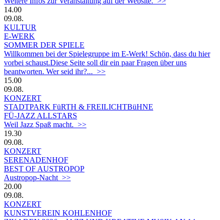
Weitere Infos zur Veranstaltung auf der Website. >>
14.00
09.08.
KULTUR
E-WERK
SOMMER DER SPIELE
Willkommen bei der Spielegruppe im E-Werk! Schön, dass du hier
vorbei schaust.Diese Seite soll dir ein paar Fragen über uns
beantworten. Wer seid ihr?... >>
15.00
09.08.
KONZERT
STADTPARK FüRTH & FREILICHTBüHNE
FÜ-JAZZ ALLSTARS
Weil Jazz Spaß macht. >>
19.30
09.08.
KONZERT
SERENADENHOF
BEST OF AUSTROPOP
Austropop-Nacht >>
20.00
09.08.
KONZERT
KUNSTVEREIN KOHLENHOF