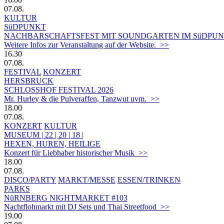
07.08.
KULTUR
SüDPUNKT
NACHBARSCHAFTSFEST MIT SOUNDGARTEN IM SüDPUN
Weitere Infos zur Veranstaltung auf der Website. >>
16.30
07.08.
FESTIVAL
KONZERT
HERSBRUCK
SCHLOSSHOF FESTIVAL 2026
Mr. Hurley & die Pulveraffen, Tanzwut uvm. >>
18.00
07.08.
KONZERT
KULTUR
MUSEUM | 22 | 20 | 18 |
HEXEN, HUREN, HEILIGE
Konzert für Liebhaber historischer Musik >>
18.00
07.08.
DISCO/PARTY
MARKT/MESSE
ESSEN/TRINKEN
PARKS
NüRNBERG NIGHTMARKET #103
Nachtflohmarkt mit DJ Sets und Thai Streetfood >>
19.00