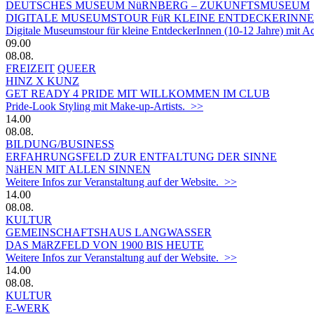
DEUTSCHES MUSEUM NüRNBERG – ZUKUNFTSMUSEUM
DIGITALE MUSEUMSTOUR FüR KLEINE ENTDECKERINN
Digitale Museumstour für kleine EntdeckerInnen (10-12 Jahre) mit 
09.00
08.08.
FREIZEIT
QUEER
HINZ X KUNZ
GET READY 4 PRIDE MIT WILLKOMMEN IM CLUB
Pride-Look Styling mit Make-up-Artists. >>
14.00
08.08.
BILDUNG/BUSINESS
ERFAHRUNGSFELD ZUR ENTFALTUNG DER SINNE
NäHEN MIT ALLEN SINNEN
Weitere Infos zur Veranstaltung auf der Website. >>
14.00
08.08.
KULTUR
GEMEINSCHAFTSHAUS LANGWASSER
DAS MäRZFELD VON 1900 BIS HEUTE
Weitere Infos zur Veranstaltung auf der Website. >>
14.00
08.08.
KULTUR
E-WERK