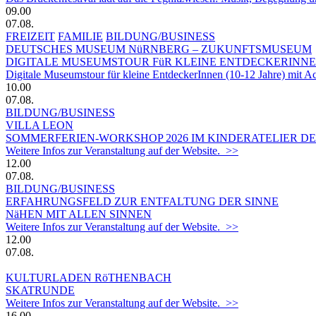
09.00
07.08.
FREIZEIT
FAMILIE
BILDUNG/BUSINESS
DEUTSCHES MUSEUM NüRNBERG – ZUKUNFTSMUSEUM
DIGITALE MUSEUMSTOUR FüR KLEINE ENTDECKERINN
Digitale Museumstour für kleine EntdeckerInnen (10-12 Jahre) mit 
10.00
07.08.
BILDUNG/BUSINESS
VILLA LEON
SOMMERFERIEN-WORKSHOP 2026 IM KINDERATELIER DER
Weitere Infos zur Veranstaltung auf der Website. >>
12.00
07.08.
BILDUNG/BUSINESS
ERFAHRUNGSFELD ZUR ENTFALTUNG DER SINNE
NäHEN MIT ALLEN SINNEN
Weitere Infos zur Veranstaltung auf der Website. >>
12.00
07.08.
KULTURLADEN RöTHENBACH
SKATRUNDE
Weitere Infos zur Veranstaltung auf der Website. >>
16.00