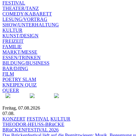
FESTIVAL
THEATER/TANZ
COMEDY/KABARETT
LESUNG/VORTRAG
SHOW/UNTERHALTUNG
KULTUR
KUNST/DESIGN
FREIZEIT
FAMILIE
MARKT/MESSE
ESSEN/TRINKEN
BILDUNG/BUSINESS
BAR/DJING
FILM
POETRY SLAM
KNEIPEN QUIZ
QUEER
Freitag, 07.08.2026
07.08.
KONZERT
FESTIVAL
KULTUR
THEODOR-HEUSS-BRüCKE
BRüCKENFESTIVAL 2026
Das Brückenfestival lädt auf die Pegnitzwiesen: Musik, Begegnung un