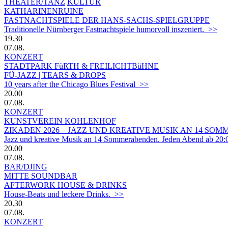
THEATER/TANZ
KULTUR
KATHARINENRUINE
FASTNACHTSPIELE DER HANS-SACHS-SPIELGRUPPE
Traditionelle Nürnberger Fastnachtspiele humorvoll inszeniert. >>
19.30
07.08.
KONZERT
STADTPARK FüRTH & FREILICHTBüHNE
FÜ-JAZZ | TEARS & DROPS
10 years after the Chicago Blues Festival >>
20.00
07.08.
KONZERT
KUNSTVEREIN KOHLENHOF
ZIKADEN 2026 – JAZZ UND KREATIVE MUSIK AN 14 S
Jazz und kreative Musik an 14 Sommerabenden. Jeden Abend ab 20:
20.00
07.08.
BAR/DJING
MITTE SOUNDBAR
AFTERWORK HOUSE & DRINKS
House-Beats und leckere Drinks. >>
20.30
07.08.
KONZERT