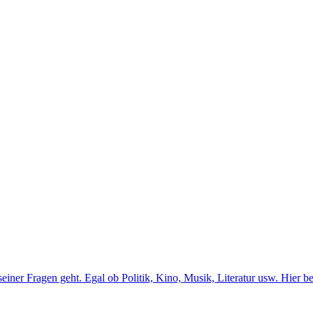
er Fragen geht. Egal ob Politik, Kino, Musik, Literatur usw. Hier b