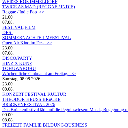
WEIßES ROß IMMELDORF
TWICE AS MAD (REGGAE / INDIE)
Reggae / Indie Pop >>
21.00
07.08.
FESTIVAL
FILM
DESI
SOMMERNACHTFILMFESTIVAL
Open Air Kino im Desi >>
23.00
07.08.
DISCO/PARTY
HINZ X KUNZ
TOHUWABOHU
Wöchentliche Clubnacht am Freitag. >>
Samstag, 08.08.2026
23.00
08.08.
KONZERT
FESTIVAL
KULTUR
THEODOR-HEUSS-BRüCKE
BRüCKENFESTIVAL 2026
Das Brückenfestival lädt auf die Pegnitzwiesen: Musik, Begegnung un
09.00
08.08.
FREIZEIT
FAMILIE
BILDUNG/BUSINESS