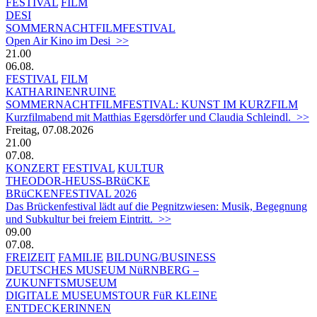
FESTIVAL
FILM
DESI
SOMMERNACHTFILMFESTIVAL
Open Air Kino im Desi >>
21.00
06.08.
FESTIVAL
FILM
KATHARINENRUINE
SOMMERNACHTFILMFESTIVAL: KUNST IM KURZFILM
Kurzfilmabend mit Matthias Egersdörfer und Claudia Schleindl. >>
Freitag, 07.08.2026
21.00
07.08.
KONZERT
FESTIVAL
KULTUR
THEODOR-HEUSS-BRüCKE
BRüCKENFESTIVAL 2026
Das Brückenfestival lädt auf die Pegnitzwiesen: Musik, Begegnung
und Subkultur bei freiem Eintritt. >>
09.00
07.08.
FREIZEIT
FAMILIE
BILDUNG/BUSINESS
DEUTSCHES MUSEUM NüRNBERG –
ZUKUNFTSMUSEUM
DIGITALE MUSEUMSTOUR FüR KLEINE
ENTDECKERINNEN