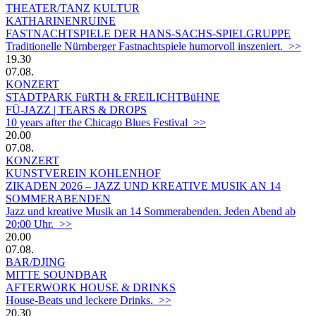
THEATER/TANZ
KULTUR
KATHARINENRUINE
FASTNACHTSPIELE DER HANS-SACHS-SPIELGRUPPE
Traditionelle Nürnberger Fastnachtspiele humorvoll inszeniert. >>
19.30
07.08.
KONZERT
STADTPARK FüRTH & FREILICHTBüHNE
FÜ-JAZZ | TEARS & DROPS
10 years after the Chicago Blues Festival >>
20.00
07.08.
KONZERT
KUNSTVEREIN KOHLENHOF
ZIKADEN 2026 – JAZZ UND KREATIVE MUSIK AN 14
SOMMERABENDEN
Jazz und kreative Musik an 14 Sommerabenden. Jeden Abend ab
20:00 Uhr. >>
20.00
07.08.
BAR/DJING
MITTE SOUNDBAR
AFTERWORK HOUSE & DRINKS
House-Beats und leckere Drinks. >>
20.30