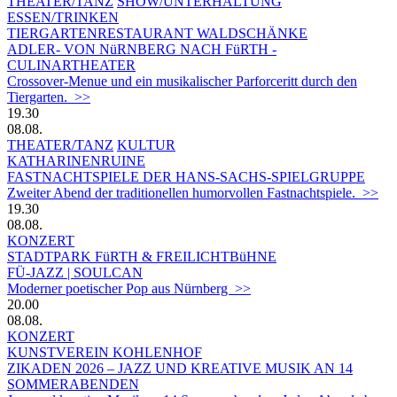
THEATER/TANZ
SHOW/UNTERHALTUNG
ESSEN/TRINKEN
TIERGARTEN­RESTAURANT WALDSCHÄNKE
ADLER- VON NüRNBERG NACH FüRTH -
CULINARTHEATER
Crossover-Menue und ein musikalischer Parforceritt durch den
Tiergarten. >>
19.30
08.08.
THEATER/TANZ
KULTUR
KATHARINENRUINE
FASTNACHTSPIELE DER HANS-SACHS-SPIELGRUPPE
Zweiter Abend der traditionellen humorvollen Fastnachtspiele. >>
19.30
08.08.
KONZERT
STADTPARK FüRTH & FREILICHTBüHNE
FÜ-JAZZ | SOULCAN
Moderner poetischer Pop aus Nürnberg >>
20.00
08.08.
KONZERT
KUNSTVEREIN KOHLENHOF
ZIKADEN 2026 – JAZZ UND KREATIVE MUSIK AN 14
SOMMERABENDEN