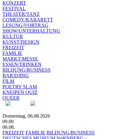
KONZERT
FESTIVAL
THEATER/TANZ
COMEDY/KABARETT
LESUNG/VORTRAG
SHOW/UNTERHALTUNG
KULTUR
KUNST/DESIGN
FREIZEIT
FAMILIE
MARKT/MESSE
ESSEN/TRINKEN
BILDUNG/BUSINESS
BAR/DJING
FILM
POETRY SLAM
KNEIPEN QUIZ
QUEER
Donnerstag, 06.08.2026
09.00
06.08.
FREIZEIT
FAMILIE
BILDUNG/BUSINESS
DEUTSCHES MUSEUM NüRNBERG –