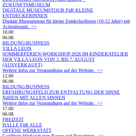
ZUKUNFTSMUSEUM
DIGITALE MUSEUMSTOUR FüR KLEINE
ENTDECKERINNEN
Digitale Museumstour für kleine EntdeckerInnen (10-12 Jahre) mit
Actionbound. >>
10.00
06.08.
BILDUNG/BUSINESS
VILLA LEON
SOMMERFERIEN-WORKSHOP 2026 IM KINDERATELIER
DER VILLA LEON VON 3. BIS 7. AUGUST
(AUSVERKAUFT)
Weitere Infos zur Veranstaltung auf der Website. >>
12.00
06.08.
BILDUNG/BUSINESS
ERFAHRUNGSFELD ZUR ENTFALTUNG DER SINNE
NäHEN MIT ALLEN SINNEN
Weitere Infos zur Veranstaltung auf der Website. >>
17.00
06.08.
FREIZEIT
HALLE FüR ALLE
OFFENE WERKSTATT
Geöffnete Werkstatt zum Bauen und Reparieren. >>