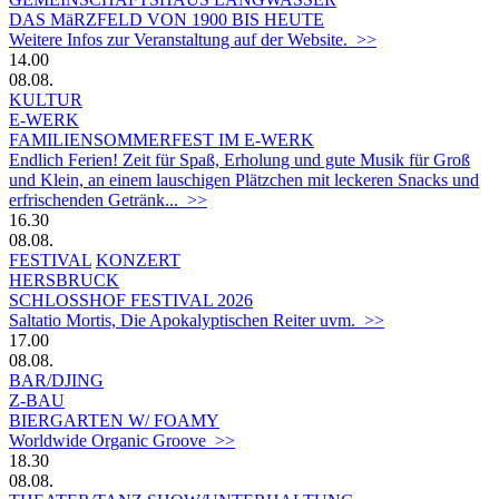
DAS MäRZFELD VON 1900 BIS HEUTE
Weitere Infos zur Veranstaltung auf der Website. >>
14.00
08.08.
KULTUR
E-WERK
FAMILIENSOMMERFEST IM E-WERK
Endlich Ferien! Zeit für Spaß, Erholung und gute Musik für Groß
und Klein, an einem lauschigen Plätzchen mit leckeren Snacks und
erfrischenden Getränk... >>
16.30
08.08.
FESTIVAL
KONZERT
HERSBRUCK
SCHLOSSHOF FESTIVAL 2026
Saltatio Mortis, Die Apokalyptischen Reiter uvm. >>
17.00
08.08.
BAR/DJING
Z-BAU
BIERGARTEN W/ FOAMY
Worldwide Organic Groove >>
18.30
08.08.