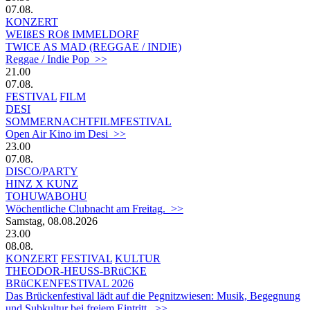
07.08.
KONZERT
WEIßES ROß IMMELDORF
TWICE AS MAD (REGGAE / INDIE)
Reggae / Indie Pop >>
21.00
07.08.
FESTIVAL
FILM
DESI
SOMMERNACHTFILMFESTIVAL
Open Air Kino im Desi >>
23.00
07.08.
DISCO/PARTY
HINZ X KUNZ
TOHUWABOHU
Wöchentliche Clubnacht am Freitag. >>
Samstag, 08.08.2026
23.00
08.08.
KONZERT
FESTIVAL
KULTUR
THEODOR-HEUSS-BRüCKE
BRüCKENFESTIVAL 2026
Das Brückenfestival lädt auf die Pegnitzwiesen: Musik, Begegnung
und Subkultur bei freiem Eintritt. >>