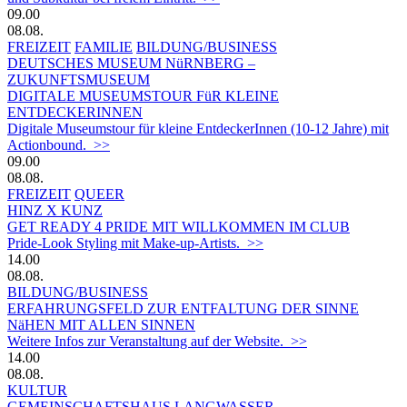
09.00
08.08.
FREIZEIT
FAMILIE
BILDUNG/BUSINESS
DEUTSCHES MUSEUM NüRNBERG –
ZUKUNFTSMUSEUM
DIGITALE MUSEUMSTOUR FüR KLEINE
ENTDECKERINNEN
Digitale Museumstour für kleine EntdeckerInnen (10-12 Jahre) mit
Actionbound. >>
09.00
08.08.
FREIZEIT
QUEER
HINZ X KUNZ
GET READY 4 PRIDE MIT WILLKOMMEN IM CLUB
Pride-Look Styling mit Make-up-Artists. >>
14.00
08.08.
BILDUNG/BUSINESS
ERFAHRUNGSFELD ZUR ENTFALTUNG DER SINNE
NäHEN MIT ALLEN SINNEN
Weitere Infos zur Veranstaltung auf der Website. >>
14.00
08.08.
KULTUR
GEMEINSCHAFTSHAUS LANGWASSER