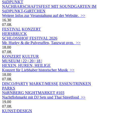
SüDPUNKT
NACHBARSCHAFTSFEST MIT SOUNDGARTEN IM
SüDPUNKT-GäRTCHEN
Weitere Infos zur Veranstaltung auf der Website. >>
16.30
07.08.
FESTIVAL
KONZERT
HERSBRUCK
SCHLOSSHOF FESTIVAL 2026
Mr. Hurley & die Pulveraffen, Tanzwut uvm. >>
18.00
07.08.
KONZERT
KULTUR
MUSEUM | 22 | 20 | 18 |
HEXEN, HUREN, HEILIGE
Konzert für Liebhaber historischer Musik >>
18.00
07.08.
DISCO/PARTY
MARKT/MESSE
ESSEN/TRINKEN
PARKS
NüRNBERG NIGHTMARKET #103
Nachtflohmarkt mit DJ Sets und Thai Streetfood >>
19.00
07.08.
KUNST/DESIGN