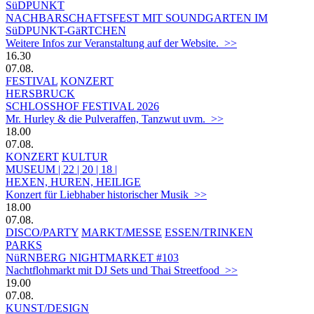
SüDPUNKT
NACHBARSCHAFTSFEST MIT SOUNDGARTEN IM
SüDPUNKT-GäRTCHEN
Weitere Infos zur Veranstaltung auf der Website. >>
16.30
07.08.
FESTIVAL
KONZERT
HERSBRUCK
SCHLOSSHOF FESTIVAL 2026
Mr. Hurley & die Pulveraffen, Tanzwut uvm. >>
18.00
07.08.
KONZERT
KULTUR
MUSEUM | 22 | 20 | 18 |
HEXEN, HUREN, HEILIGE
Konzert für Liebhaber historischer Musik >>
18.00
07.08.
DISCO/PARTY
MARKT/MESSE
ESSEN/TRINKEN
PARKS
NüRNBERG NIGHTMARKET #103
Nachtflohmarkt mit DJ Sets und Thai Streetfood >>
19.00
07.08.
KUNST/DESIGN