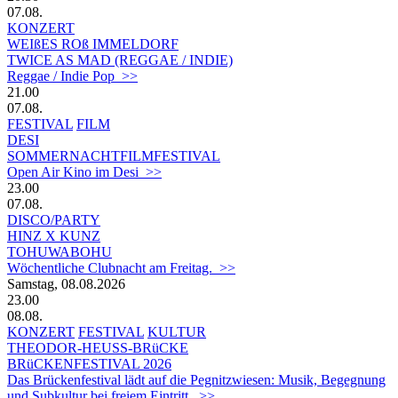
07.08.
KONZERT
WEIßES ROß IMMELDORF
TWICE AS MAD (REGGAE / INDIE)
Reggae / Indie Pop >>
21.00
07.08.
FESTIVAL
FILM
DESI
SOMMERNACHTFILMFESTIVAL
Open Air Kino im Desi >>
23.00
07.08.
DISCO/PARTY
HINZ X KUNZ
TOHUWABOHU
Wöchentliche Clubnacht am Freitag. >>
Samstag, 08.08.2026
23.00
08.08.
KONZERT
FESTIVAL
KULTUR
THEODOR-HEUSS-BRüCKE
BRüCKENFESTIVAL 2026
Das Brückenfestival lädt auf die Pegnitzwiesen: Musik, Begegnung
und Subkultur bei freiem Eintritt. >>