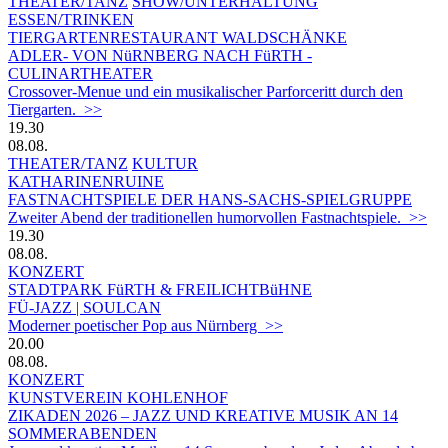
THEATER/TANZ
SHOW/UNTERHALTUNG
ESSEN/TRINKEN
TIERGARTEN­RESTAURANT WALDSCHÄNKE
ADLER- VON NüRNBERG NACH FüRTH -
CULINARTHEATER
Crossover-Menue und ein musikalischer Parforceritt durch den
Tiergarten. >>
19.30
08.08.
THEATER/TANZ
KULTUR
KATHARINENRUINE
FASTNACHTSPIELE DER HANS-SACHS-SPIELGRUPPE
Zweiter Abend der traditionellen humorvollen Fastnachtspiele. >>
19.30
08.08.
KONZERT
STADTPARK FüRTH & FREILICHTBüHNE
FÜ-JAZZ | SOULCAN
Moderner poetischer Pop aus Nürnberg >>
20.00
08.08.
KONZERT
KUNSTVEREIN KOHLENHOF
ZIKADEN 2026 – JAZZ UND KREATIVE MUSIK AN 14
SOMMERABENDEN