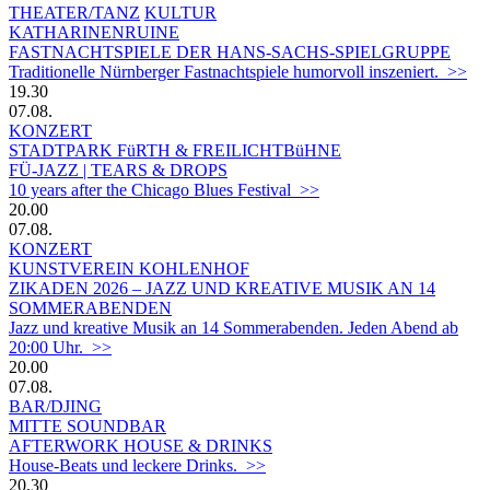
THEATER/TANZ
KULTUR
KATHARINENRUINE
FASTNACHTSPIELE DER HANS-SACHS-SPIELGRUPPE
Traditionelle Nürnberger Fastnachtspiele humorvoll inszeniert. >>
19.30
07.08.
KONZERT
STADTPARK FüRTH & FREILICHTBüHNE
FÜ-JAZZ | TEARS & DROPS
10 years after the Chicago Blues Festival >>
20.00
07.08.
KONZERT
KUNSTVEREIN KOHLENHOF
ZIKADEN 2026 – JAZZ UND KREATIVE MUSIK AN 14
SOMMERABENDEN
Jazz und kreative Musik an 14 Sommerabenden. Jeden Abend ab
20:00 Uhr. >>
20.00
07.08.
BAR/DJING
MITTE SOUNDBAR
AFTERWORK HOUSE & DRINKS
House-Beats und leckere Drinks. >>
20.30