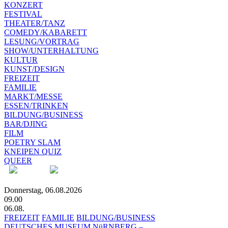
KONZERT
FESTIVAL
THEATER/TANZ
COMEDY/KABARETT
LESUNG/VORTRAG
SHOW/UNTERHALTUNG
KULTUR
KUNST/DESIGN
FREIZEIT
FAMILIE
MARKT/MESSE
ESSEN/TRINKEN
BILDUNG/BUSINESS
BAR/DJING
FILM
POETRY SLAM
KNEIPEN QUIZ
QUEER
Donnerstag, 06.08.2026
09.00
06.08.
FREIZEIT
FAMILIE
BILDUNG/BUSINESS
DEUTSCHES MUSEUM NüRNBERG –