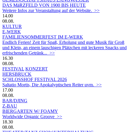
DAS MäRZFELD VON 1900 BIS HEUTE
Weitere Infos zur Veranstaltung auf der Website. >>
14.00
08.08.
KULTUR
E-WERK
FAMILIENSOMMERFEST IM E-WERK
Endlich Ferien! Zeit für Spaß, Erholung und gute Musik für Groß
und Klein, an einem lauschigen Plätzchen mit leckeren Snacks und
erfrischenden Getränk... >>
16.30
08.08.
FESTIVAL
KONZERT
HERSBRUCK
SCHLOSSHOF FESTIVAL 2026
Saltatio Mortis, Die Apokalyptischen Reiter uvm. >>
17.00
08.08.
BAR/DJING
Z-BAU
BIERGARTEN W/ FOAMY
Worldwide Organic Groove >>
18.30
08.08.