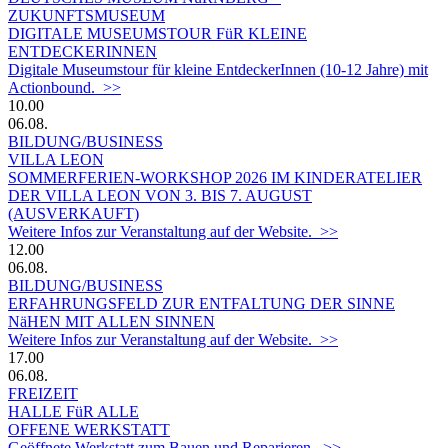
ZUKUNFTSMUSEUM
DIGITALE MUSEUMSTOUR FüR KLEINE
ENTDECKERINNEN
Digitale Museumstour für kleine EntdeckerInnen (10-12 Jahre) mit
Actionbound. >>
10.00
06.08.
BILDUNG/BUSINESS
VILLA LEON
SOMMERFERIEN-WORKSHOP 2026 IM KINDERATELIER
DER VILLA LEON VON 3. BIS 7. AUGUST
(AUSVERKAUFT)
Weitere Infos zur Veranstaltung auf der Website. >>
12.00
06.08.
BILDUNG/BUSINESS
ERFAHRUNGSFELD ZUR ENTFALTUNG DER SINNE
NäHEN MIT ALLEN SINNEN
Weitere Infos zur Veranstaltung auf der Website. >>
17.00
06.08.
FREIZEIT
HALLE FüR ALLE
OFFENE WERKSTATT
Geöffnete Werkstatt zum Bauen und Reparieren. >>