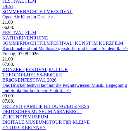
FESTIVAL
FILM
DESI
SOMMERNACHTFILMFESTIVAL
Open Air Kino im Desi >>
21.00
06.08.
FESTIVAL
FILM
KATHARINENRUINE
SOMMERNACHTFILMFESTIVAL: KUNST IM KURZFILM
Kurzfilmabend mit Matthias Egersdörfer und Claudia Schleindl. >>
Freitag, 07.08.2026
21.00
07.08.
KONZERT
FESTIVAL
KULTUR
THEODOR-HEUSS-BRüCKE
BRüCKENFESTIVAL 2026
Das Brückenfestival lädt auf die Pegnitzwiesen: Musik, Begegnung
und Subkultur bei freiem Eintritt. >>
09.00
07.08.
FREIZEIT
FAMILIE
BILDUNG/BUSINESS
DEUTSCHES MUSEUM NüRNBERG –
ZUKUNFTSMUSEUM
DIGITALE MUSEUMSTOUR FüR KLEINE
ENTDECKERINNEN