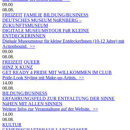
09.00
08.08.
FREIZEIT
FAMILIE
BILDUNG/BUSINESS
DEUTSCHES MUSEUM NüRNBERG –
ZUKUNFTSMUSEUM
DIGITALE MUSEUMSTOUR FüR KLEINE
ENTDECKERINNEN
Digitale Museumstour für kleine EntdeckerInnen (10-12 Jahre) mit
Actionbound. >>
09.00
08.08.
FREIZEIT
QUEER
HINZ X KUNZ
GET READY 4 PRIDE MIT WILLKOMMEN IM CLUB
Pride-Look Styling mit Make-up-Artists. >>
14.00
08.08.
BILDUNG/BUSINESS
ERFAHRUNGSFELD ZUR ENTFALTUNG DER SINNE
NäHEN MIT ALLEN SINNEN
Weitere Infos zur Veranstaltung auf der Website. >>
14.00
08.08.
KULTUR
GEMEINSCHAFTSHAUS LANGWASSER