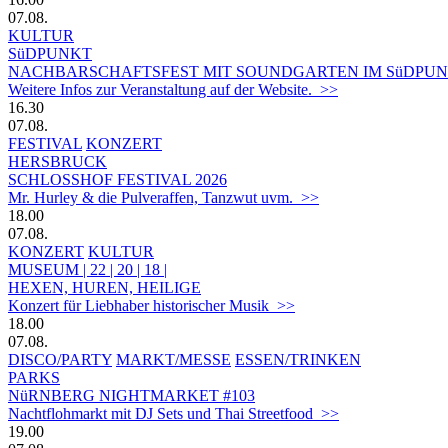
07.08.
KULTUR
SüDPUNKT
NACHBARSCHAFTSFEST MIT SOUNDGARTEN IM SüDPUN
Weitere Infos zur Veranstaltung auf der Website. >>
16.30
07.08.
FESTIVAL
KONZERT
HERSBRUCK
SCHLOSSHOF FESTIVAL 2026
Mr. Hurley & die Pulveraffen, Tanzwut uvm. >>
18.00
07.08.
KONZERT
KULTUR
MUSEUM | 22 | 20 | 18 |
HEXEN, HUREN, HEILIGE
Konzert für Liebhaber historischer Musik >>
18.00
07.08.
DISCO/PARTY
MARKT/MESSE
ESSEN/TRINKEN
PARKS
NüRNBERG NIGHTMARKET #103
Nachtflohmarkt mit DJ Sets und Thai Streetfood >>
19.00