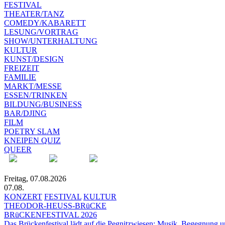
FESTIVAL
THEATER/TANZ
COMEDY/KABARETT
LESUNG/VORTRAG
SHOW/UNTERHALTUNG
KULTUR
KUNST/DESIGN
FREIZEIT
FAMILIE
MARKT/MESSE
ESSEN/TRINKEN
BILDUNG/BUSINESS
BAR/DJING
FILM
POETRY SLAM
KNEIPEN QUIZ
QUEER
Freitag, 07.08.2026
07.08.
KONZERT
FESTIVAL
KULTUR
THEODOR-HEUSS-BRüCKE
BRüCKENFESTIVAL 2026
Das Brückenfestival lädt auf die Pegnitzwiesen: Musik, Begegnung un