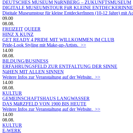
DEUTSCHES MUSEUM NüRNBERG – ZUKUNFTSMUSEUM
DIGITALE MUSEUMSTOUR FüR KLEINE ENTDECKERINN
Digitale Museumstour für kleine EntdeckerInnen (10-12 Jahre) mit 
09.00
08.08.
FREIZEIT
QUEER
HINZ X KUNZ
GET READY 4 PRIDE MIT WILLKOMMEN IM CLUB
Pride-Look Styling mit Make-up-Artists. >>
14.00
08.08.
BILDUNG/BUSINESS
ERFAHRUNGSFELD ZUR ENTFALTUNG DER SINNE
NäHEN MIT ALLEN SINNEN
Weitere Infos zur Veranstaltung auf der Website. >>
14.00
08.08.
KULTUR
GEMEINSCHAFTSHAUS LANGWASSER
DAS MäRZFELD VON 1900 BIS HEUTE
Weitere Infos zur Veranstaltung auf der Website. >>
14.00
08.08.
KULTUR
E-WERK