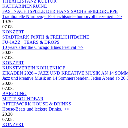
THEATER/TANZ
KULTUR
KATHARINENRUINE
FASTNACHTSPIELE DER HANS-SACHS-SPIELGRUPPE
Traditionelle Nürnberger Fastnachtspiele humorvoll inszeniert. >>
19.30
07.08.
KONZERT
STADTPARK FüRTH & FREILICHTBüHNE
FÜ-JAZZ | TEARS & DROPS
10 years after the Chicago Blues Festival >>
20.00
07.08.
KONZERT
KUNSTVEREIN KOHLENHOF
ZIKADEN 2026 – JAZZ UND KREATIVE MUSIK AN 14 S
Jazz und kreative Musik an 14 Sommerabenden. Jeden Abend ab 20:
20.00
07.08.
BAR/DJING
MITTE SOUNDBAR
AFTERWORK HOUSE & DRINKS
House-Beats und leckere Drinks. >>
20.30
07.08.
KONZERT