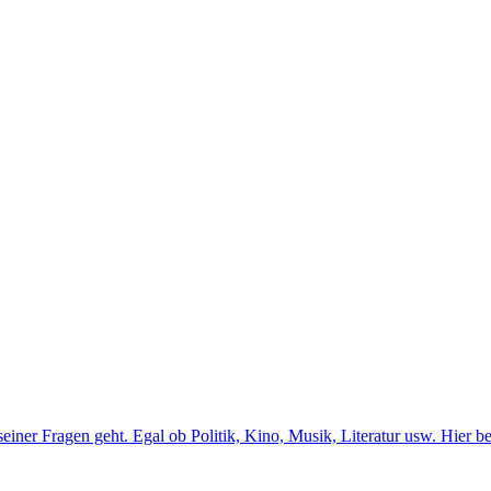
er Fragen geht. Egal ob Politik, Kino, Musik, Literatur usw. Hier b