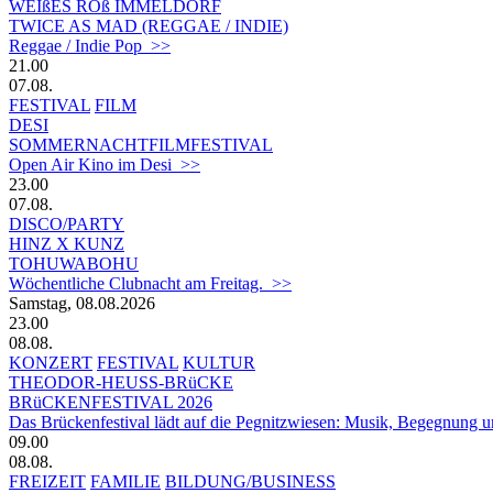
WEIßES ROß IMMELDORF
TWICE AS MAD (REGGAE / INDIE)
Reggae / Indie Pop >>
21.00
07.08.
FESTIVAL
FILM
DESI
SOMMERNACHTFILMFESTIVAL
Open Air Kino im Desi >>
23.00
07.08.
DISCO/PARTY
HINZ X KUNZ
TOHUWABOHU
Wöchentliche Clubnacht am Freitag. >>
Samstag, 08.08.2026
23.00
08.08.
KONZERT
FESTIVAL
KULTUR
THEODOR-HEUSS-BRüCKE
BRüCKENFESTIVAL 2026
Das Brückenfestival lädt auf die Pegnitzwiesen: Musik, Begegnung un
09.00
08.08.
FREIZEIT
FAMILIE
BILDUNG/BUSINESS