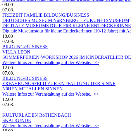
09.00
07.08.
FREIZEIT
FAMILIE
BILDUNG/BUSINESS
DEUTSCHES MUSEUM NüRNBERG – ZUKUNFTSMUSEUM
DIGITALE MUSEUMSTOUR FüR KLEINE ENTDECKERINN
Digitale Museumstour für kleine EntdeckerInnen (10-12 Jahre) mit 
10.00
07.08.
BILDUNG/BUSINESS
VILLA LEON
SOMMERFERIEN-WORKSHOP 2026 IM KINDERATELIER DER
Weitere Infos zur Veranstaltung auf der Website. >>
12.00
07.08.
BILDUNG/BUSINESS
ERFAHRUNGSFELD ZUR ENTFALTUNG DER SINNE
NäHEN MIT ALLEN SINNEN
Weitere Infos zur Veranstaltung auf der Website. >>
12.00
07.08.
KULTURLADEN RöTHENBACH
SKATRUNDE
Weitere Infos zur Veranstaltung auf der Website. >>
16.00