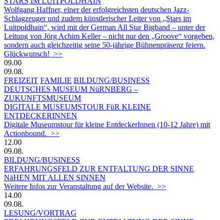
STARS IM LUITPOLDHAIN
Wolfgang Haffner, einer der erfolgreichsten deutschen Jazz-
Schlagzeuger und zudem künstlerischer Leiter von „Stars im
Luitpoldhain“, wird mit der German All Star Bigband – unter der
Leitung von Jörg Achim Keller – nicht nur den „Groove“ vorgeben,
sondern auch gleichzeitig seine 50-jährige Bühnenpräsenz feiern.
Glückwunsch! >>
09.00
09.08.
FREIZEIT
FAMILIE
BILDUNG/BUSINESS
DEUTSCHES MUSEUM NüRNBERG –
ZUKUNFTSMUSEUM
DIGITALE MUSEUMSTOUR FüR KLEINE
ENTDECKERINNEN
Digitale Museumstour für kleine EntdeckerInnen (10-12 Jahre) mit
Actionbound. >>
12.00
09.08.
BILDUNG/BUSINESS
ERFAHRUNGSFELD ZUR ENTFALTUNG DER SINNE
NäHEN MIT ALLEN SINNEN
Weitere Infos zur Veranstaltung auf der Website. >>
14.00
09.08.
LESUNG/VORTRAG