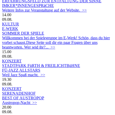
ERFAHRUNGSFELD ZUR ENTFALTUNG DER SINNE
IMKER*INNENGESPRäCHE
Weitere Infos zur Veranstaltung auf der Website. >>
14.00
09.08.
KULTUR
E-WERK
SOMMER DER SPIELE
Willkommen bei der Spielegruppe im E-Werk! Schön, dass du hier
vorbei schaust.Diese Seite soll dir ein paar Fragen über uns
beantworten. Wer seid ihr?... >>
15.00
09.08.
KONZERT
STADTPARK FüRTH & FREILICHTBüHNE
FÜ-JAZZ ALLSTARS
Weil Jazz Spaß macht. >>
19.30
09.08.
KONZERT
SERENADENHOF
BEST OF AUSTROPOP
Austropop-Nacht >>
20.00
09.08.