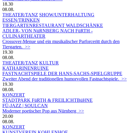
18.30
08.08.
THEATER/TANZ
SHOW/UNTERHALTUNG
ESSEN/TRINKEN
TIERGARTEN­RESTAURANT WALDSCHÄNKE
ADLER- VON NüRNBERG NACH FüRTH -
CULINARTHEATER
Crossover-Menue und ein musikalischer Parforceritt durch den
Tiergarten. >>
19.30
08.08.
THEATER/TANZ
KULTUR
KATHARINENRUINE
FASTNACHTSPIELE DER HANS-SACHS-SPIELGRUPPE
Zweiter Abend der traditionellen humorvollen Fastnachtspiele. >>
19.30
08.08.
KONZERT
STADTPARK FüRTH & FREILICHTBüHNE
FÜ-JAZZ | SOULCAN
Moderner poetischer Pop aus Nürnberg >>
20.00
08.08.
KONZERT
KUNSTVEREIN KOHLENHOF