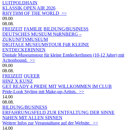
LUITPOLDHAIN
KLASSIK OPEN AIR 2026
RHYTHM OF THE WORLD >>
09.00
08.08.
FREIZEIT
FAMILIE
BILDUNG/BUSINESS
DEUTSCHES MUSEUM NüRNBERG –
ZUKUNFTSMUSEUM
DIGITALE MUSEUMSTOUR FüR KLEINE
ENTDECKERINNEN
Digitale Museumstour für kleine EntdeckerInnen (10-12 Jahre) mit
Actionbound. >>
09.00
08.08.
FREIZEIT
QUEER
HINZ X KUNZ
GET READY 4 PRIDE MIT WILLKOMMEN IM CLUB
Pride-Look Styling mit Make-up-Artists. >>
14.00
08.08.
BILDUNG/BUSINESS
ERFAHRUNGSFELD ZUR ENTFALTUNG DER SINNE
NäHEN MIT ALLEN SINNEN
Weitere Infos zur Veranstaltung auf der Website. >>
14.00