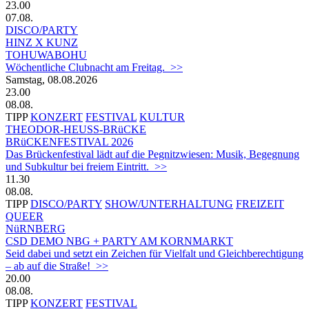
23.00
07.08.
DISCO/PARTY
HINZ X KUNZ
TOHUWABOHU
Wöchentliche Clubnacht am Freitag. >>
Samstag, 08.08.2026
23.00
08.08.
TIPP
KONZERT
FESTIVAL
KULTUR
THEODOR-HEUSS-BRüCKE
BRüCKENFESTIVAL 2026
Das Brückenfestival lädt auf die Pegnitzwiesen: Musik, Begegnung
und Subkultur bei freiem Eintritt. >>
11.30
08.08.
TIPP
DISCO/PARTY
SHOW/UNTERHALTUNG
FREIZEIT
QUEER
NüRNBERG
CSD DEMO NBG + PARTY AM KORNMARKT
Seid dabei und setzt ein Zeichen für Vielfalt und Gleichberechtigung
– ab auf die Straße! >>
20.00
08.08.
TIPP
KONZERT
FESTIVAL