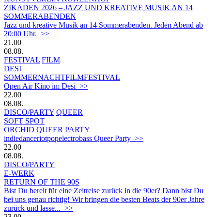
ZIKADEN 2026 – JAZZ UND KREATIVE MUSIK AN 14
SOMMERABENDEN
Jazz und kreative Musik an 14 Sommerabenden. Jeden Abend ab
20:00 Uhr. >>
21.00
08.08.
FESTIVAL
FILM
DESI
SOMMERNACHTFILMFESTIVAL
Open Air Kino im Desi >>
22.00
08.08.
DISCO/PARTY
QUEER
SOFT SPOT
ORCHID QUEER PARTY
indiedanceriotpopelectrobass Queer Party >>
22.00
08.08.
DISCO/PARTY
E-WERK
RETURN OF THE 90S
Bist Du bereit für eine Zeitreise zurück in die 90er? Dann bist Du
bei uns genau richtig! Wir bringen die besten Beats der 90er Jahre
zurück und lasse... >>
23.00