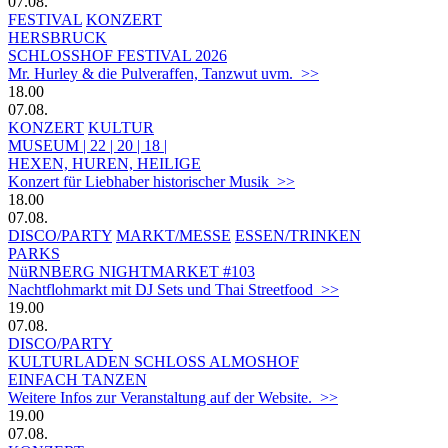
07.08.
FESTIVAL
KONZERT
HERSBRUCK
SCHLOSSHOF FESTIVAL 2026
Mr. Hurley & die Pulveraffen, Tanzwut uvm. >>
18.00
07.08.
KONZERT
KULTUR
MUSEUM | 22 | 20 | 18 |
HEXEN, HUREN, HEILIGE
Konzert für Liebhaber historischer Musik >>
18.00
07.08.
DISCO/PARTY
MARKT/MESSE
ESSEN/TRINKEN
PARKS
NüRNBERG NIGHTMARKET #103
Nachtflohmarkt mit DJ Sets und Thai Streetfood >>
19.00
07.08.
DISCO/PARTY
KULTURLADEN SCHLOSS ALMOSHOF
EINFACH TANZEN
Weitere Infos zur Veranstaltung auf der Website. >>
19.00
07.08.