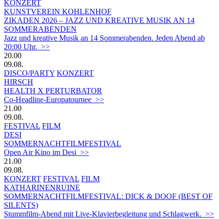
KONZERT
KUNSTVEREIN KOHLENHOF
ZIKADEN 2026 – JAZZ UND KREATIVE MUSIK AN 14
SOMMERABENDEN
Jazz und kreative Musik an 14 Sommerabenden. Jeden Abend ab
20:00 Uhr. >>
20.00
09.08.
DISCO/PARTY
KONZERT
HIRSCH
HEALTH X PERTURBATOR
Co-Headline-Europatournee >>
21.00
09.08.
FESTIVAL
FILM
DESI
SOMMERNACHTFILMFESTIVAL
Open Air Kino im Desi >>
21.00
09.08.
KONZERT
FESTIVAL
FILM
KATHARINENRUINE
SOMMERNACHTFILMFESTIVAL: DICK & DOOF (BEST OF
SILENTS)
Stummfilm-Abend mit Live-Klavierbegleitung und Schlagwerk. >>