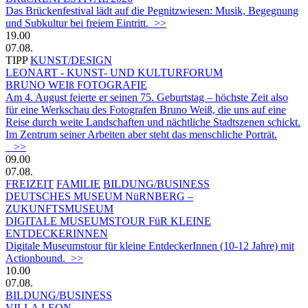
Das Brückenfestival lädt auf die Pegnitzwiesen: Musik, Begegnung
und Subkultur bei freiem Eintritt. >>
19.00
07.08.
TIPP
KUNST/DESIGN
LEONART - KUNST- UND KULTURFORUM
BRUNO WEIß FOTOGRAFIE
Am 4. August feierte er seinen 75. Geburtstag – höchste Zeit also
für eine Werkschau des Fotografen Bruno Weiß, die uns auf eine
Reise durch weite Landschaften und nächtliche Stadtszenen schickt.
Im Zentrum seiner Arbeiten aber steht das menschliche Porträt.
>>
09.00
07.08.
FREIZEIT
FAMILIE
BILDUNG/BUSINESS
DEUTSCHES MUSEUM NüRNBERG –
ZUKUNFTSMUSEUM
DIGITALE MUSEUMSTOUR FüR KLEINE
ENTDECKERINNEN
Digitale Museumstour für kleine EntdeckerInnen (10-12 Jahre) mit
Actionbound. >>
10.00
07.08.
BILDUNG/BUSINESS
VILLA LEON