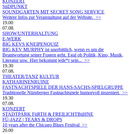
KONZERT
SüDPUNKT
SOUNDGARTEN MIT SECRET SONG SERVICE
Weitere Infos zur Veranstaltung auf der Website. >>
19.00
07.08.
SHOW/UNTERHALTUNG
E-WERK
BIG KEVS KNEIPENQUIZ
BIG KEV MURPHY ist unerbittlich, wenn es um die
Beantwortung seiner Fragen geht. Egal ob Politik, Kino, Musik,
Literatur usw. Hier bekommt jede*r sein... >>
19.30
07.08.
THEATER/TANZ
KULTUR
KATHARINENRUINE
FASTNACHTSPIELE DER HANS-SACHS-SPIELGRUPPE
Traditionelle Nürnberger Fastnachtspiele humorvoll inszeniert. >>
19.30
07.08.
KONZERT
STADTPARK FüRTH & FREILICHTBüHNE
FÜ-JAZZ | TEARS & DROPS
10 years after the Chicago Blues Festival >>
20.00