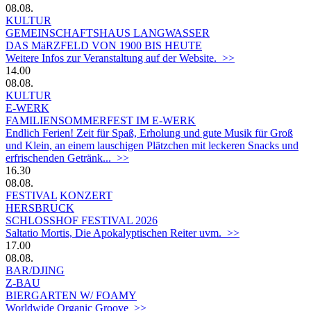
08.08.
KULTUR
GEMEINSCHAFTSHAUS LANGWASSER
DAS MäRZFELD VON 1900 BIS HEUTE
Weitere Infos zur Veranstaltung auf der Website. >>
14.00
08.08.
KULTUR
E-WERK
FAMILIENSOMMERFEST IM E-WERK
Endlich Ferien! Zeit für Spaß, Erholung und gute Musik für Groß
und Klein, an einem lauschigen Plätzchen mit leckeren Snacks und
erfrischenden Getränk... >>
16.30
08.08.
FESTIVAL
KONZERT
HERSBRUCK
SCHLOSSHOF FESTIVAL 2026
Saltatio Mortis, Die Apokalyptischen Reiter uvm. >>
17.00
08.08.
BAR/DJING
Z-BAU
BIERGARTEN W/ FOAMY
Worldwide Organic Groove >>