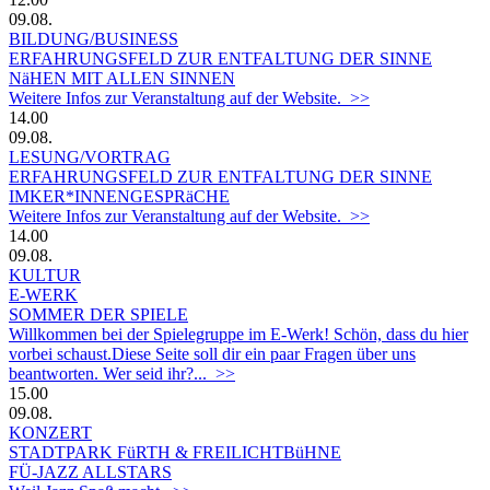
09.08.
BILDUNG/BUSINESS
ERFAHRUNGSFELD ZUR ENTFALTUNG DER SINNE
NäHEN MIT ALLEN SINNEN
Weitere Infos zur Veranstaltung auf der Website. >>
14.00
09.08.
LESUNG/VORTRAG
ERFAHRUNGSFELD ZUR ENTFALTUNG DER SINNE
IMKER*INNENGESPRäCHE
Weitere Infos zur Veranstaltung auf der Website. >>
14.00
09.08.
KULTUR
E-WERK
SOMMER DER SPIELE
Willkommen bei der Spielegruppe im E-Werk! Schön, dass du hier
vorbei schaust.Diese Seite soll dir ein paar Fragen über uns
beantworten. Wer seid ihr?... >>
15.00
09.08.
KONZERT
STADTPARK FüRTH & FREILICHTBüHNE
FÜ-JAZZ ALLSTARS