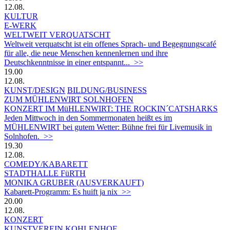
12.08.
KULTUR
E-WERK
WELTWEIT VERQUATSCHT
Weltweit verquatscht ist ein offenes Sprach- und Begegnungscafé
für alle, die neue Menschen kennenlernen und ihre
Deutschkenntnisse in einer entspannt... >>
19.00
12.08.
KUNST/DESIGN
BILDUNG/BUSINESS
ZUM MÜHLENWIRT SOLNHOFEN
KONZERT IM MüHLENWIRT: THE ROCKIN´CATSHARKS
Jeden Mittwoch in den Sommermonaten heißt es im
MÜHLENWIRT bei gutem Wetter: Bühne frei für Livemusik in
Solnhofen. >>
19.30
12.08.
COMEDY/KABARETT
STADTHALLE FüRTH
MONIKA GRUBER (AUSVERKAUFT)
Kabarett-Programm: Es huift ja nix >>
20.00
12.08.
KONZERT
KUNSTVEREIN KOHLENHOF