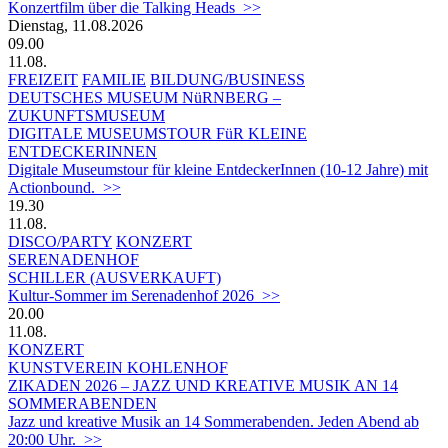
Konzertfilm über die Talking Heads >>
Dienstag, 11.08.2026
09.00
11.08.
FREIZEIT
FAMILIE
BILDUNG/BUSINESS
DEUTSCHES MUSEUM NüRNBERG –
ZUKUNFTSMUSEUM
DIGITALE MUSEUMSTOUR FüR KLEINE
ENTDECKERINNEN
Digitale Museumstour für kleine EntdeckerInnen (10-12 Jahre) mit
Actionbound. >>
19.30
11.08.
DISCO/PARTY
KONZERT
SERENADENHOF
SCHILLER (AUSVERKAUFT)
Kultur-Sommer im Serenadenhof 2026 >>
20.00
11.08.
KONZERT
KUNSTVEREIN KOHLENHOF
ZIKADEN 2026 – JAZZ UND KREATIVE MUSIK AN 14
SOMMERABENDEN
Jazz und kreative Musik an 14 Sommerabenden. Jeden Abend ab
20:00 Uhr. >>