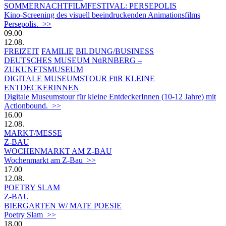
SOMMERNACHTFILMFESTIVAL: PERSEPOLIS
Kino-Screening des visuell beeindruckenden Animationsfilms
Persepolis. >>
09.00
12.08.
FREIZEIT
FAMILIE
BILDUNG/BUSINESS
DEUTSCHES MUSEUM NüRNBERG –
ZUKUNFTSMUSEUM
DIGITALE MUSEUMSTOUR FüR KLEINE
ENTDECKERINNEN
Digitale Museumstour für kleine EntdeckerInnen (10-12 Jahre) mit
Actionbound. >>
16.00
12.08.
MARKT/MESSE
Z-BAU
WOCHENMARKT AM Z-BAU
Wochenmarkt am Z-Bau >>
17.00
12.08.
POETRY SLAM
Z-BAU
BIERGARTEN W/ MATE POESIE
Poetry Slam >>
18.00