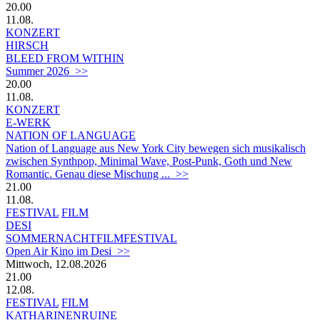
20.00
11.08.
KONZERT
HIRSCH
BLEED FROM WITHIN
Summer 2026 >>
20.00
11.08.
KONZERT
E-WERK
NATION OF LANGUAGE
Nation of Language aus New York City bewegen sich musikalisch
zwischen Synthpop, Minimal Wave, Post-Punk, Goth und New
Romantic. Genau diese Mischung ... >>
21.00
11.08.
FESTIVAL
FILM
DESI
SOMMERNACHTFILMFESTIVAL
Open Air Kino im Desi >>
Mittwoch, 12.08.2026
21.00
12.08.
FESTIVAL
FILM
KATHARINENRUINE