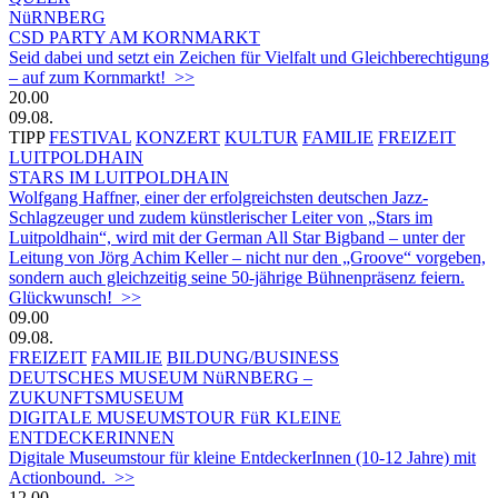
NüRNBERG
CSD PARTY AM KORNMARKT
Seid dabei und setzt ein Zeichen für Vielfalt und Gleichberechtigung
– auf zum Kornmarkt! >>
20.00
09.08.
TIPP
FESTIVAL
KONZERT
KULTUR
FAMILIE
FREIZEIT
LUITPOLDHAIN
STARS IM LUITPOLDHAIN
Wolfgang Haffner, einer der erfolgreichsten deutschen Jazz-
Schlagzeuger und zudem künstlerischer Leiter von „Stars im
Luitpoldhain“, wird mit der German All Star Bigband – unter der
Leitung von Jörg Achim Keller – nicht nur den „Groove“ vorgeben,
sondern auch gleichzeitig seine 50-jährige Bühnenpräsenz feiern.
Glückwunsch! >>
09.00
09.08.
FREIZEIT
FAMILIE
BILDUNG/BUSINESS
DEUTSCHES MUSEUM NüRNBERG –
ZUKUNFTSMUSEUM
DIGITALE MUSEUMSTOUR FüR KLEINE
ENTDECKERINNEN
Digitale Museumstour für kleine EntdeckerInnen (10-12 Jahre) mit
Actionbound. >>
12.00