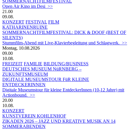
SOMMERNACHTFILMFESTIVAL
Open Air Kino im Desi >>
21.00
09.08.
KONZERT
FESTIVAL
FILM
KATHARINENRUINE
SOMMERNACHTFILMFESTIVAL: DICK & DOOF (BEST OF
SILENTS)
Stummfilm-Abend mit Live-Klavierbegleitung und Schlagwerk. >>
Montag, 10.08.2026
09.00
10.08.
FREIZEIT
FAMILIE
BILDUNG/BUSINESS
DEUTSCHES MUSEUM NüRNBERG –
ZUKUNFTSMUSEUM
DIGITALE MUSEUMSTOUR FüR KLEINE
ENTDECKERINNEN
Digitale Museumstour für kleine EntdeckerInnen (10-12 Jahre) mit
Actionbound. >>
20.00
10.08.
KONZERT
KUNSTVEREIN KOHLENHOF
ZIKADEN 2026 – JAZZ UND KREATIVE MUSIK AN 14
SOMMERABENDEN