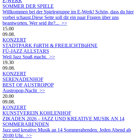
E-WERK
SOMMER DER SPIELE
Willkommen bei der Spielegruppe im E-Werk! Schön, dass du hier
vorbei schaust.Diese Seite soll dir ein paar Fragen über uns
beantworten. Wer seid ihr?... >>
15.00
09.08.
KONZERT
STADTPARK FüRTH & FREILICHTBüHNE
FÜ-JAZZ ALLSTARS
Weil Jazz Spaß macht. >>
19.30
09.08.
KONZERT
SERENADENHOF
BEST OF AUSTROPOP
Austropop-Nacht >>
20.00
09.08.
KONZERT
KUNSTVEREIN KOHLENHOF
ZIKADEN 2026 – JAZZ UND KREATIVE MUSIK AN 14
SOMMERABENDEN
Jazz und kreative Musik an 14 Sommerabenden. Jeden Abend ab
20:00 Uhr. >>