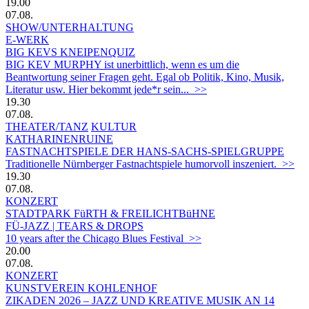
19.00
07.08.
SHOW/UNTERHALTUNG
E-WERK
BIG KEVS KNEIPENQUIZ
BIG KEV MURPHY ist unerbittlich, wenn es um die
Beantwortung seiner Fragen geht. Egal ob Politik, Kino, Musik,
Literatur usw. Hier bekommt jede*r sein... >>
19.30
07.08.
THEATER/TANZ
KULTUR
KATHARINENRUINE
FASTNACHTSPIELE DER HANS-SACHS-SPIELGRUPPE
Traditionelle Nürnberger Fastnachtspiele humorvoll inszeniert. >>
19.30
07.08.
KONZERT
STADTPARK FüRTH & FREILICHTBüHNE
FÜ-JAZZ | TEARS & DROPS
10 years after the Chicago Blues Festival >>
20.00
07.08.
KONZERT
KUNSTVEREIN KOHLENHOF
ZIKADEN 2026 – JAZZ UND KREATIVE MUSIK AN 14