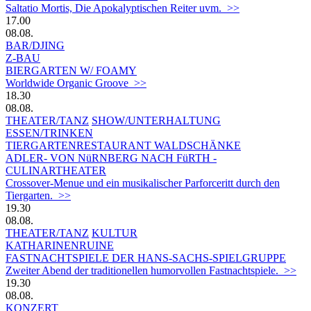
Saltatio Mortis, Die Apokalyptischen Reiter uvm. >>
17.00
08.08.
BAR/DJING
Z-BAU
BIERGARTEN W/ FOAMY
Worldwide Organic Groove >>
18.30
08.08.
THEATER/TANZ
SHOW/UNTERHALTUNG
ESSEN/TRINKEN
TIERGARTEN­RESTAURANT WALDSCHÄNKE
ADLER- VON NüRNBERG NACH FüRTH -
CULINARTHEATER
Crossover-Menue und ein musikalischer Parforceritt durch den
Tiergarten. >>
19.30
08.08.
THEATER/TANZ
KULTUR
KATHARINENRUINE
FASTNACHTSPIELE DER HANS-SACHS-SPIELGRUPPE
Zweiter Abend der traditionellen humorvollen Fastnachtspiele. >>
19.30
08.08.
KONZERT