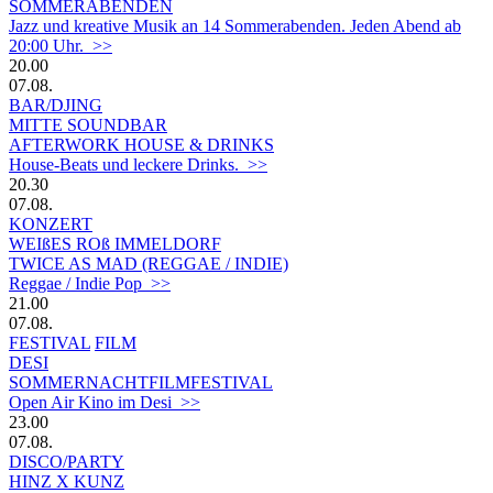
SOMMERABENDEN
Jazz und kreative Musik an 14 Sommerabenden. Jeden Abend ab
20:00 Uhr. >>
20.00
07.08.
BAR/DJING
MITTE SOUNDBAR
AFTERWORK HOUSE & DRINKS
House-Beats und leckere Drinks. >>
20.30
07.08.
KONZERT
WEIßES ROß IMMELDORF
TWICE AS MAD (REGGAE / INDIE)
Reggae / Indie Pop >>
21.00
07.08.
FESTIVAL
FILM
DESI
SOMMERNACHTFILMFESTIVAL
Open Air Kino im Desi >>
23.00
07.08.
DISCO/PARTY
HINZ X KUNZ