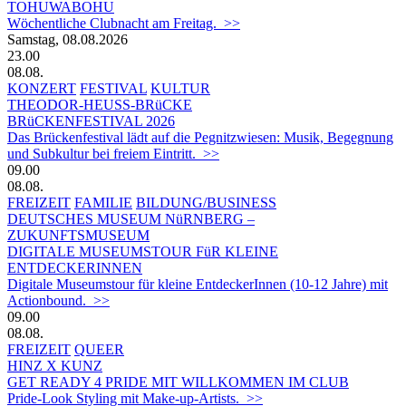
TOHUWABOHU
Wöchentliche Clubnacht am Freitag. >>
Samstag, 08.08.2026
23.00
08.08.
KONZERT
FESTIVAL
KULTUR
THEODOR-HEUSS-BRüCKE
BRüCKENFESTIVAL 2026
Das Brückenfestival lädt auf die Pegnitzwiesen: Musik, Begegnung
und Subkultur bei freiem Eintritt. >>
09.00
08.08.
FREIZEIT
FAMILIE
BILDUNG/BUSINESS
DEUTSCHES MUSEUM NüRNBERG –
ZUKUNFTSMUSEUM
DIGITALE MUSEUMSTOUR FüR KLEINE
ENTDECKERINNEN
Digitale Museumstour für kleine EntdeckerInnen (10-12 Jahre) mit
Actionbound. >>
09.00
08.08.
FREIZEIT
QUEER
HINZ X KUNZ
GET READY 4 PRIDE MIT WILLKOMMEN IM CLUB
Pride-Look Styling mit Make-up-Artists. >>