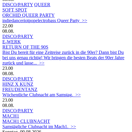
DISCO/PARTY
QUEER
SOFT SPOT
ORCHID QUEER PARTY
indiedanceriotpopelectrobass Queer Party >>
22.00
08.08.
DISCO/PARTY
E-WERK
RETURN OF THE 90S
Bist Du bereit für eine Zeitreise zurück in die 90er? Dann bist Du
bei uns genau richtig! Wir bringen die besten Beats der 90er Jahre
zurück und lasse... >>
23.00
08.08.
DISCO/PARTY
HINZ X KUNZ
FREUDENTANZ
Wöchentliche Clubnacht am Samstag. >>
23.00
08.08.
DISCO/PARTY
MACH1
MACH1 CLUBNACHT
Samstägliche Clubnacht im Mach1. >>
Sonntag, 09.08.2026