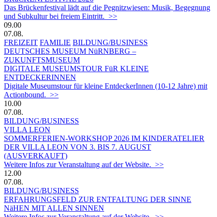
Das Brückenfestival lädt auf die Pegnitzwiesen: Musik, Begegnung
und Subkultur bei freiem Eintritt. >>
09.00
07.08.
FREIZEIT
FAMILIE
BILDUNG/BUSINESS
DEUTSCHES MUSEUM NüRNBERG –
ZUKUNFTSMUSEUM
DIGITALE MUSEUMSTOUR FüR KLEINE
ENTDECKERINNEN
Digitale Museumstour für kleine EntdeckerInnen (10-12 Jahre) mit
Actionbound. >>
10.00
07.08.
BILDUNG/BUSINESS
VILLA LEON
SOMMERFERIEN-WORKSHOP 2026 IM KINDERATELIER
DER VILLA LEON VON 3. BIS 7. AUGUST
(AUSVERKAUFT)
Weitere Infos zur Veranstaltung auf der Website. >>
12.00
07.08.
BILDUNG/BUSINESS
ERFAHRUNGSFELD ZUR ENTFALTUNG DER SINNE
NäHEN MIT ALLEN SINNEN
Weitere Infos zur Veranstaltung auf der Website. >>