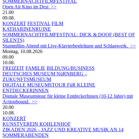
SOMMERNACHTFILMFESTIVAL
Open Air Kino im Desi >>
21.00
09.08.
KONZERT
FESTIVAL
FILM
KATHARINENRUINE
SOMMERNACHTFILMFESTIVAL: DICK & DOOF (BEST OF
SILENTS)
Stummfilm-Abend mit Live-Klavierbegleitung und Schlagwerk. >>
Montag, 10.08.2026
09.00
10.08.
FREIZEIT
FAMILIE
BILDUNG/BUSINESS
DEUTSCHES MUSEUM NüRNBERG –
ZUKUNFTSMUSEUM
DIGITALE MUSEUMSTOUR FüR KLEINE
ENTDECKERINNEN
Digitale Museumstour für kleine EntdeckerInnen (10-12 Jahre) mit
Actionbound. >>
20.00
10.08.
KONZERT
KUNSTVEREIN KOHLENHOF
ZIKADEN 2026 – JAZZ UND KREATIVE MUSIK AN 14
SOMMERABENDEN