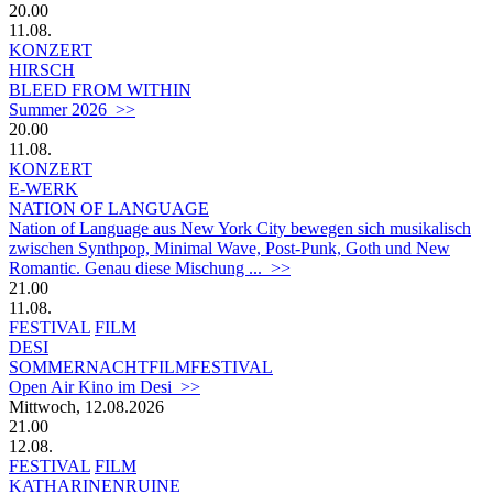
20.00
11.08.
KONZERT
HIRSCH
BLEED FROM WITHIN
Summer 2026 >>
20.00
11.08.
KONZERT
E-WERK
NATION OF LANGUAGE
Nation of Language aus New York City bewegen sich musikalisch
zwischen Synthpop, Minimal Wave, Post-Punk, Goth und New
Romantic. Genau diese Mischung ... >>
21.00
11.08.
FESTIVAL
FILM
DESI
SOMMERNACHTFILMFESTIVAL
Open Air Kino im Desi >>
Mittwoch, 12.08.2026
21.00
12.08.
FESTIVAL
FILM
KATHARINENRUINE