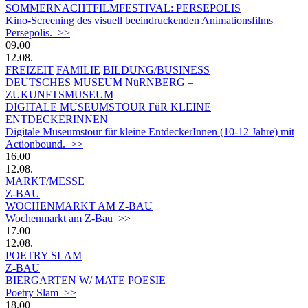
SOMMERNACHTFILMFESTIVAL: PERSEPOLIS
Kino-Screening des visuell beeindruckenden Animationsfilms
Persepolis. >>
09.00
12.08.
FREIZEIT
FAMILIE
BILDUNG/BUSINESS
DEUTSCHES MUSEUM NüRNBERG –
ZUKUNFTSMUSEUM
DIGITALE MUSEUMSTOUR FüR KLEINE
ENTDECKERINNEN
Digitale Museumstour für kleine EntdeckerInnen (10-12 Jahre) mit
Actionbound. >>
16.00
12.08.
MARKT/MESSE
Z-BAU
WOCHENMARKT AM Z-BAU
Wochenmarkt am Z-Bau >>
17.00
12.08.
POETRY SLAM
Z-BAU
BIERGARTEN W/ MATE POESIE
Poetry Slam >>
18.00