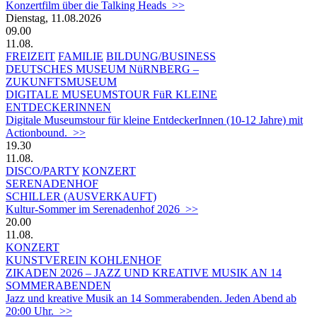
Konzertfilm über die Talking Heads >>
Dienstag, 11.08.2026
09.00
11.08.
FREIZEIT
FAMILIE
BILDUNG/BUSINESS
DEUTSCHES MUSEUM NüRNBERG –
ZUKUNFTSMUSEUM
DIGITALE MUSEUMSTOUR FüR KLEINE
ENTDECKERINNEN
Digitale Museumstour für kleine EntdeckerInnen (10-12 Jahre) mit
Actionbound. >>
19.30
11.08.
DISCO/PARTY
KONZERT
SERENADENHOF
SCHILLER (AUSVERKAUFT)
Kultur-Sommer im Serenadenhof 2026 >>
20.00
11.08.
KONZERT
KUNSTVEREIN KOHLENHOF
ZIKADEN 2026 – JAZZ UND KREATIVE MUSIK AN 14
SOMMERABENDEN
Jazz und kreative Musik an 14 Sommerabenden. Jeden Abend ab
20:00 Uhr. >>