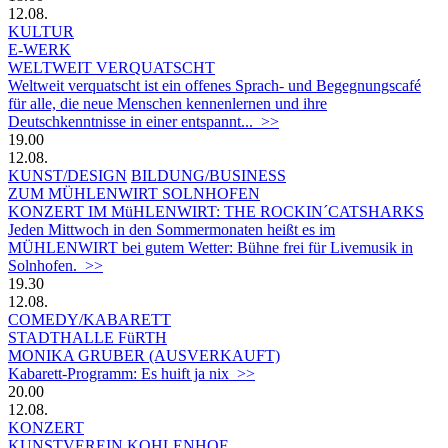
12.08.
KULTUR
E-WERK
WELTWEIT VERQUATSCHT
Weltweit verquatscht ist ein offenes Sprach- und Begegnungscafé
für alle, die neue Menschen kennenlernen und ihre
Deutschkenntnisse in einer entspannt... >>
19.00
12.08.
KUNST/DESIGN
BILDUNG/BUSINESS
ZUM MÜHLENWIRT SOLNHOFEN
KONZERT IM MüHLENWIRT: THE ROCKIN´CATSHARKS
Jeden Mittwoch in den Sommermonaten heißt es im
MÜHLENWIRT bei gutem Wetter: Bühne frei für Livemusik in
Solnhofen. >>
19.30
12.08.
COMEDY/KABARETT
STADTHALLE FüRTH
MONIKA GRUBER (AUSVERKAUFT)
Kabarett-Programm: Es huift ja nix >>
20.00
12.08.
KONZERT
KUNSTVEREIN KOHLENHOF