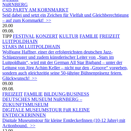
NüRNBERG
CSD PARTY AM KORNMARKT
Seid dabei und setzt ein Zeichen für Vielfalt und Gleichberechtigung
– auf zum Kornmarkt! >>
20.00
09.08.
TIPP
FESTIVAL
KONZERT
KULTUR
FAMILIE
FREIZEIT
LUITPOLDHAIN
STARS IM LUITPOLDHAIN
Wolfgang Haffner, einer der erfolgreichsten deutschen Jazz-
Schlagzeuger und zudem künstlerischer Leiter von „Stars im
Luitpoldhain“, wird mit der German All Star Bigband – unter der
Leitung von Jörg Achim Keller – nicht nur den „Groove“ vorgeben,
sondern auch gleichzeitig seine 50-jährige Bühnenpräsenz feiern.
Glückwunsch! >>
09.00
09.08.
FREIZEIT
FAMILIE
BILDUNG/BUSINESS
DEUTSCHES MUSEUM NüRNBERG –
ZUKUNFTSMUSEUM
DIGITALE MUSEUMSTOUR FüR KLEINE
ENTDECKERINNEN
Digitale Museumstour für kleine EntdeckerInnen (10-12 Jahre) mit
Actionbound. >>
12.00