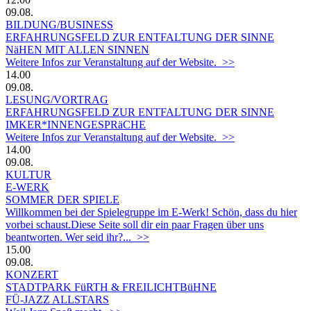
09.08.
BILDUNG/BUSINESS
ERFAHRUNGSFELD ZUR ENTFALTUNG DER SINNE
NäHEN MIT ALLEN SINNEN
Weitere Infos zur Veranstaltung auf der Website. >>
14.00
09.08.
LESUNG/VORTRAG
ERFAHRUNGSFELD ZUR ENTFALTUNG DER SINNE
IMKER*INNENGESPRäCHE
Weitere Infos zur Veranstaltung auf der Website. >>
14.00
09.08.
KULTUR
E-WERK
SOMMER DER SPIELE
Willkommen bei der Spielegruppe im E-Werk! Schön, dass du hier
vorbei schaust.Diese Seite soll dir ein paar Fragen über uns
beantworten. Wer seid ihr?... >>
15.00
09.08.
KONZERT
STADTPARK FüRTH & FREILICHTBüHNE
FÜ-JAZZ ALLSTARS