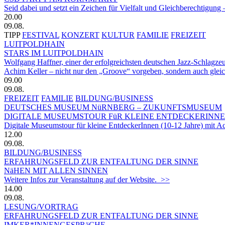
Seid dabei und setzt ein Zeichen für Vielfalt und Gleichberechtigun
20.00
09.08.
TIPP
FESTIVAL
KONZERT
KULTUR
FAMILIE
FREIZEIT
LUITPOLDHAIN
STARS IM LUITPOLDHAIN
Wolfgang Haffner, einer der erfolgreichsten deutschen Jazz-Schlagze
Achim Keller – nicht nur den „Groove“ vorgeben, sondern auch glei
09.00
09.08.
FREIZEIT
FAMILIE
BILDUNG/BUSINESS
DEUTSCHES MUSEUM NüRNBERG – ZUKUNFTSMUSEUM
DIGITALE MUSEUMSTOUR FüR KLEINE ENTDECKERINN
Digitale Museumstour für kleine EntdeckerInnen (10-12 Jahre) mit 
12.00
09.08.
BILDUNG/BUSINESS
ERFAHRUNGSFELD ZUR ENTFALTUNG DER SINNE
NäHEN MIT ALLEN SINNEN
Weitere Infos zur Veranstaltung auf der Website. >>
14.00
09.08.
LESUNG/VORTRAG
ERFAHRUNGSFELD ZUR ENTFALTUNG DER SINNE
IMKER*INNENGESPRäCHE