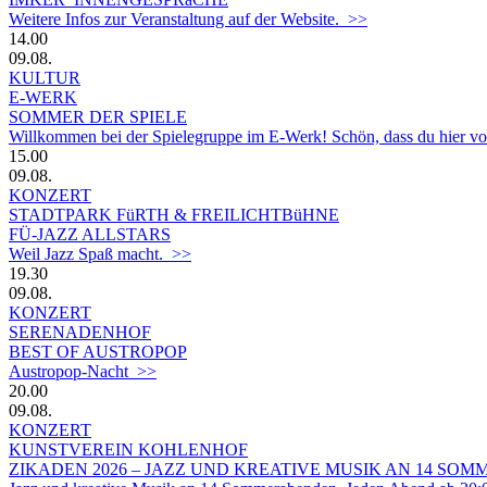
Weitere Infos zur Veranstaltung auf der Website. >>
14.00
09.08.
KULTUR
E-WERK
SOMMER DER SPIELE
Willkommen bei der Spielegruppe im E-Werk! Schön, dass du hier vorbe
15.00
09.08.
KONZERT
STADTPARK FüRTH & FREILICHTBüHNE
FÜ-JAZZ ALLSTARS
Weil Jazz Spaß macht. >>
19.30
09.08.
KONZERT
SERENADENHOF
BEST OF AUSTROPOP
Austropop-Nacht >>
20.00
09.08.
KONZERT
KUNSTVEREIN KOHLENHOF
ZIKADEN 2026 – JAZZ UND KREATIVE MUSIK AN 14 S