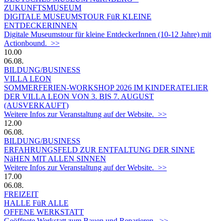
ZUKUNFTSMUSEUM
DIGITALE MUSEUMSTOUR FüR KLEINE
ENTDECKERINNEN
Digitale Museumstour für kleine EntdeckerInnen (10-12 Jahre) mit
Actionbound. >>
10.00
06.08.
BILDUNG/BUSINESS
VILLA LEON
SOMMERFERIEN-WORKSHOP 2026 IM KINDERATELIER
DER VILLA LEON VON 3. BIS 7. AUGUST
(AUSVERKAUFT)
Weitere Infos zur Veranstaltung auf der Website. >>
12.00
06.08.
BILDUNG/BUSINESS
ERFAHRUNGSFELD ZUR ENTFALTUNG DER SINNE
NäHEN MIT ALLEN SINNEN
Weitere Infos zur Veranstaltung auf der Website. >>
17.00
06.08.
FREIZEIT
HALLE FüR ALLE
OFFENE WERKSTATT
Geöffnete Werkstatt zum Bauen und Reparieren. >>