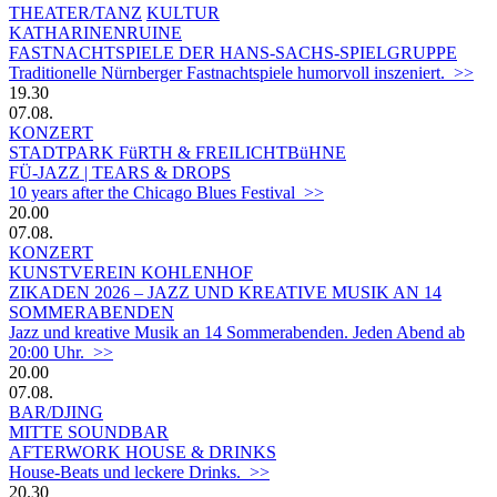
THEATER/TANZ
KULTUR
KATHARINENRUINE
FASTNACHTSPIELE DER HANS-SACHS-SPIELGRUPPE
Traditionelle Nürnberger Fastnachtspiele humorvoll inszeniert. >>
19.30
07.08.
KONZERT
STADTPARK FüRTH & FREILICHTBüHNE
FÜ-JAZZ | TEARS & DROPS
10 years after the Chicago Blues Festival >>
20.00
07.08.
KONZERT
KUNSTVEREIN KOHLENHOF
ZIKADEN 2026 – JAZZ UND KREATIVE MUSIK AN 14
SOMMERABENDEN
Jazz und kreative Musik an 14 Sommerabenden. Jeden Abend ab
20:00 Uhr. >>
20.00
07.08.
BAR/DJING
MITTE SOUNDBAR
AFTERWORK HOUSE & DRINKS
House-Beats und leckere Drinks. >>
20.30