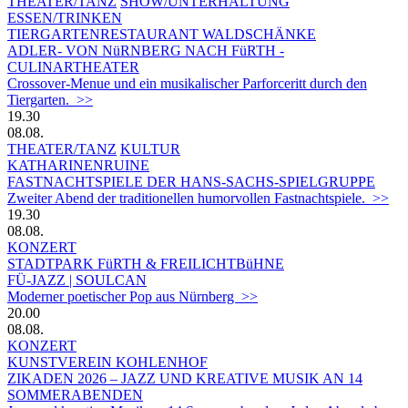
THEATER/TANZ
SHOW/UNTERHALTUNG
ESSEN/TRINKEN
TIERGARTEN­RESTAURANT WALDSCHÄNKE
ADLER- VON NüRNBERG NACH FüRTH -
CULINARTHEATER
Crossover-Menue und ein musikalischer Parforceritt durch den
Tiergarten. >>
19.30
08.08.
THEATER/TANZ
KULTUR
KATHARINENRUINE
FASTNACHTSPIELE DER HANS-SACHS-SPIELGRUPPE
Zweiter Abend der traditionellen humorvollen Fastnachtspiele. >>
19.30
08.08.
KONZERT
STADTPARK FüRTH & FREILICHTBüHNE
FÜ-JAZZ | SOULCAN
Moderner poetischer Pop aus Nürnberg >>
20.00
08.08.
KONZERT
KUNSTVEREIN KOHLENHOF
ZIKADEN 2026 – JAZZ UND KREATIVE MUSIK AN 14
SOMMERABENDEN