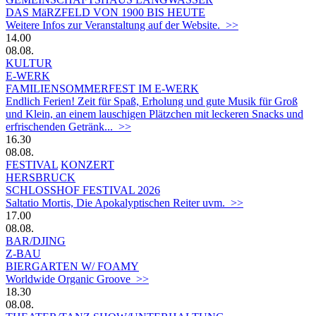
DAS MäRZFELD VON 1900 BIS HEUTE
Weitere Infos zur Veranstaltung auf der Website. >>
14.00
08.08.
KULTUR
E-WERK
FAMILIENSOMMERFEST IM E-WERK
Endlich Ferien! Zeit für Spaß, Erholung und gute Musik für Groß
und Klein, an einem lauschigen Plätzchen mit leckeren Snacks und
erfrischenden Getränk... >>
16.30
08.08.
FESTIVAL
KONZERT
HERSBRUCK
SCHLOSSHOF FESTIVAL 2026
Saltatio Mortis, Die Apokalyptischen Reiter uvm. >>
17.00
08.08.
BAR/DJING
Z-BAU
BIERGARTEN W/ FOAMY
Worldwide Organic Groove >>
18.30
08.08.