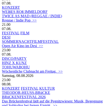
07.08.
KONZERT
WEIßES ROß IMMELDORF
TWICE AS MAD (REGGAE / INDIE)
Reggae / Indie Pop >>
21.00
07.08.
FESTIVAL
FILM
DESI
SOMMERNACHTFILMFESTIVAL
Open Air Kino im Desi >>
23.00
07.08.
DISCO/PARTY
HINZ X KUNZ
TOHUWABOHU
Wöchentliche Clubnacht am Freitag. >>
Samstag, 08.08.2026
23.00
08.08.
KONZERT
FESTIVAL
KULTUR
THEODOR-HEUSS-BRüCKE
BRüCKENFESTIVAL 2026
Das Brückenfestival lädt auf die Pegnitzwiesen: Musik, Begegnung
und Subkultur bei freiem Eintritt. >>