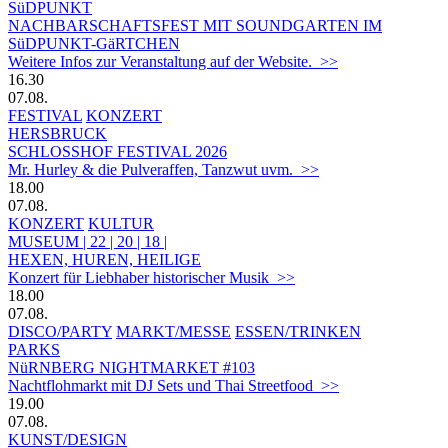
SüDPUNKT
NACHBARSCHAFTSFEST MIT SOUNDGARTEN IM
SüDPUNKT-GäRTCHEN
Weitere Infos zur Veranstaltung auf der Website. >>
16.30
07.08.
FESTIVAL
KONZERT
HERSBRUCK
SCHLOSSHOF FESTIVAL 2026
Mr. Hurley & die Pulveraffen, Tanzwut uvm. >>
18.00
07.08.
KONZERT
KULTUR
MUSEUM | 22 | 20 | 18 |
HEXEN, HUREN, HEILIGE
Konzert für Liebhaber historischer Musik >>
18.00
07.08.
DISCO/PARTY
MARKT/MESSE
ESSEN/TRINKEN
PARKS
NüRNBERG NIGHTMARKET #103
Nachtflohmarkt mit DJ Sets und Thai Streetfood >>
19.00
07.08.
KUNST/DESIGN