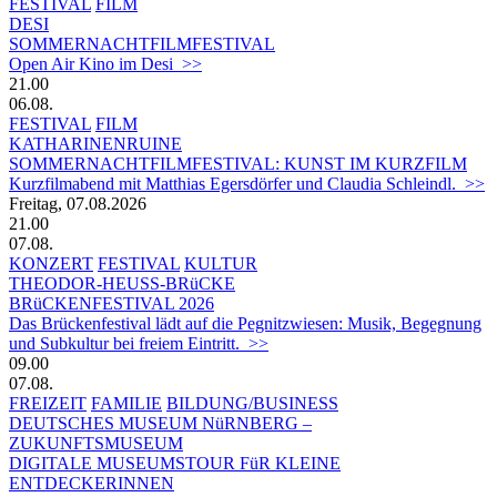
FESTIVAL
FILM
DESI
SOMMERNACHTFILMFESTIVAL
Open Air Kino im Desi >>
21.00
06.08.
FESTIVAL
FILM
KATHARINENRUINE
SOMMERNACHTFILMFESTIVAL: KUNST IM KURZFILM
Kurzfilmabend mit Matthias Egersdörfer und Claudia Schleindl. >>
Freitag, 07.08.2026
21.00
07.08.
KONZERT
FESTIVAL
KULTUR
THEODOR-HEUSS-BRüCKE
BRüCKENFESTIVAL 2026
Das Brückenfestival lädt auf die Pegnitzwiesen: Musik, Begegnung
und Subkultur bei freiem Eintritt. >>
09.00
07.08.
FREIZEIT
FAMILIE
BILDUNG/BUSINESS
DEUTSCHES MUSEUM NüRNBERG –
ZUKUNFTSMUSEUM
DIGITALE MUSEUMSTOUR FüR KLEINE
ENTDECKERINNEN