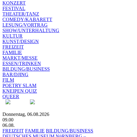
KONZERT
FESTIVAL
THEATER/TANZ
COMEDY/KABARETT
LESUNG/VORTRAG
SHOW/UNTERHALTUNG
KULTUR
KUNST/DESIGN
FREIZEIT
FAMILIE
MARKT/MESSE
ESSEN/TRINKEN
BILDUNG/BUSINESS
BAR/DJING
FILM
POETRY SLAM
KNEIPEN QUIZ
QUEER
Donnerstag, 06.08.2026
09.00
06.08.
FREIZEIT
FAMILIE
BILDUNG/BUSINESS
DEUTSCHES MUSEUM NüRNBERG –