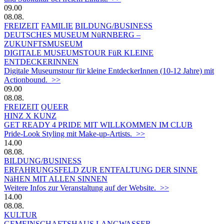
09.00
08.08.
FREIZEIT
FAMILIE
BILDUNG/BUSINESS
DEUTSCHES MUSEUM NüRNBERG –
ZUKUNFTSMUSEUM
DIGITALE MUSEUMSTOUR FüR KLEINE
ENTDECKERINNEN
Digitale Museumstour für kleine EntdeckerInnen (10-12 Jahre) mit
Actionbound. >>
09.00
08.08.
FREIZEIT
QUEER
HINZ X KUNZ
GET READY 4 PRIDE MIT WILLKOMMEN IM CLUB
Pride-Look Styling mit Make-up-Artists. >>
14.00
08.08.
BILDUNG/BUSINESS
ERFAHRUNGSFELD ZUR ENTFALTUNG DER SINNE
NäHEN MIT ALLEN SINNEN
Weitere Infos zur Veranstaltung auf der Website. >>
14.00
08.08.
KULTUR
GEMEINSCHAFTSHAUS LANGWASSER