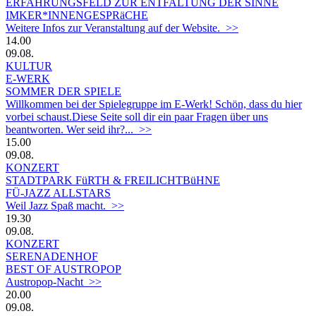
ERFAHRUNGSFELD ZUR ENTFALTUNG DER SINNE
IMKER*INNENGESPRäCHE
Weitere Infos zur Veranstaltung auf der Website. >>
14.00
09.08.
KULTUR
E-WERK
SOMMER DER SPIELE
Willkommen bei der Spielegruppe im E-Werk! Schön, dass du hier
vorbei schaust.Diese Seite soll dir ein paar Fragen über uns
beantworten. Wer seid ihr?... >>
15.00
09.08.
KONZERT
STADTPARK FüRTH & FREILICHTBüHNE
FÜ-JAZZ ALLSTARS
Weil Jazz Spaß macht. >>
19.30
09.08.
KONZERT
SERENADENHOF
BEST OF AUSTROPOP
Austropop-Nacht >>
20.00
09.08.