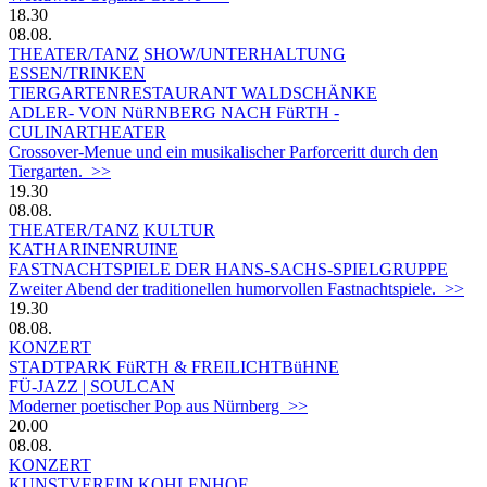
18.30
08.08.
THEATER/TANZ
SHOW/UNTERHALTUNG
ESSEN/TRINKEN
TIERGARTEN­RESTAURANT WALDSCHÄNKE
ADLER- VON NüRNBERG NACH FüRTH -
CULINARTHEATER
Crossover-Menue und ein musikalischer Parforceritt durch den
Tiergarten. >>
19.30
08.08.
THEATER/TANZ
KULTUR
KATHARINENRUINE
FASTNACHTSPIELE DER HANS-SACHS-SPIELGRUPPE
Zweiter Abend der traditionellen humorvollen Fastnachtspiele. >>
19.30
08.08.
KONZERT
STADTPARK FüRTH & FREILICHTBüHNE
FÜ-JAZZ | SOULCAN
Moderner poetischer Pop aus Nürnberg >>
20.00
08.08.
KONZERT
KUNSTVEREIN KOHLENHOF