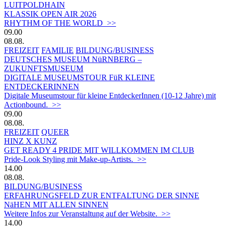
LUITPOLDHAIN
KLASSIK OPEN AIR 2026
RHYTHM OF THE WORLD >>
09.00
08.08.
FREIZEIT
FAMILIE
BILDUNG/BUSINESS
DEUTSCHES MUSEUM NüRNBERG –
ZUKUNFTSMUSEUM
DIGITALE MUSEUMSTOUR FüR KLEINE
ENTDECKERINNEN
Digitale Museumstour für kleine EntdeckerInnen (10-12 Jahre) mit
Actionbound. >>
09.00
08.08.
FREIZEIT
QUEER
HINZ X KUNZ
GET READY 4 PRIDE MIT WILLKOMMEN IM CLUB
Pride-Look Styling mit Make-up-Artists. >>
14.00
08.08.
BILDUNG/BUSINESS
ERFAHRUNGSFELD ZUR ENTFALTUNG DER SINNE
NäHEN MIT ALLEN SINNEN
Weitere Infos zur Veranstaltung auf der Website. >>
14.00