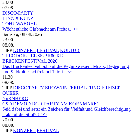
23.00
07.08.
DISCO/PARTY
HINZ X KUNZ
TOHUWABOHU
Wöchentliche Clubnacht am Freitag. >>
Samstag, 08.08.2026
23.00
08.08.
TIPP
KONZERT
FESTIVAL
KULTUR
THEODOR-HEUSS-BRüCKE
BRüCKENFESTIVAL 2026
Das Brückenfestival lädt auf die Pegnitzwiesen: Musik, Begegnung
und Subkultur bei freiem Eintritt. >>
11.30
08.08.
TIPP
DISCO/PARTY
SHOW/UNTERHALTUNG
FREIZEIT
QUEER
NüRNBERG
CSD DEMO NBG + PARTY AM KORNMARKT
Seid dabei und setzt ein Zeichen für Vielfalt und Gleichberechtigung
– ab auf die Straße! >>
20.00
08.08.
TIPP
KONZERT
FESTIVAL