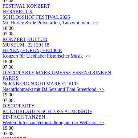
07.08.
FESTIVAL
KONZERT
HERSBRUCK
SCHLOSSHOF FESTIVAL 2026
Mr. Hurley & die Pulveraffen, Tanzwut uvm. >>
18.00
07.08.
KONZERT
KULTUR
MUSEUM | 22 | 20 | 18 |
HEXEN, HUREN, HEILIGE
Konzert für Liebhaber historischer Musik >>
18.00
07.08.
DISCO/PARTY
MARKT/MESSE
ESSEN/TRINKEN
PARKS
NüRNBERG NIGHTMARKET #103
Nachtflohmarkt mit DJ Sets und Thai Streetfood >>
19.00
07.08.
DISCO/PARTY
KULTURLADEN SCHLOSS ALMOSHOF
EINFACH TANZEN
Weitere Infos zur Veranstaltung auf der Website. >>
19.00
07.08.