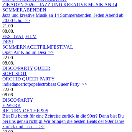
ZIKADEN 2026 – JAZZ UND KREATIVE MUSIK AN 14
SOMMERABENDEN
Jazz und kreative Musik an 14 Sommerabenden. Jeden Abend ab
20:00 Uhr. >>
21.00
08.08.
FESTIVAL
FILM
DESI
SOMMERNACHTFILMFESTIVAL
Open Air Kino im Desi >>
22.00
08.08.
DISCO/PARTY
QUEER
SOFT SPOT
ORCHID QUEER PARTY
indiedanceriotpopelectrobass Queer Party >>
22.00
08.08.
DISCO/PARTY
E-WERK
RETURN OF THE 90S
Bist Du bereit für eine Zeitreise zurück in die 90er? Dann bist Du
bei uns genau richtig! Wir bringen die besten Beats der 90er Jahre
zurück und lasse... >>
23.00