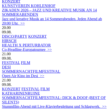
KONZERT
KUNSTVEREIN KOHLENHOF
ZIKADEN 2026 – JAZZ UND KREATIVE MUSIK AN 14
SOMMERABENDEN
Jazz und kreative Musik an 14 Sommerabenden. Jeden Abend ab
20:00 Uhr. >>
20.00
09.08.
DISCO/PARTY
KONZERT
HIRSCH
HEALTH X PERTURBATOR
Co-Headline-Europatournee >>
21.00
09.08.
FESTIVAL
FILM
DESI
SOMMERNACHTFILMFESTIVAL
Open Air Kino im Desi >>
21.00
09.08.
KONZERT
FESTIVAL
FILM
KATHARINENRUINE
SOMMERNACHTFILMFESTIVAL: DICK & DOOF (BEST OF
SILENTS)
Stummfilm-Abend mit Live-Klavierbegleitung und Schlagwerk. >>