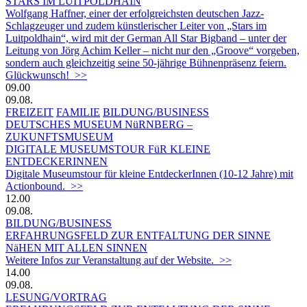
STARS IM LUITPOLDHAIN
Wolfgang Haffner, einer der erfolgreichsten deutschen Jazz-
Schlagzeuger und zudem künstlerischer Leiter von „Stars im
Luitpoldhain“, wird mit der German All Star Bigband – unter der
Leitung von Jörg Achim Keller – nicht nur den „Groove“ vorgeben,
sondern auch gleichzeitig seine 50-jährige Bühnenpräsenz feiern.
Glückwunsch! >>
09.00
09.08.
FREIZEIT
FAMILIE
BILDUNG/BUSINESS
DEUTSCHES MUSEUM NüRNBERG –
ZUKUNFTSMUSEUM
DIGITALE MUSEUMSTOUR FüR KLEINE
ENTDECKERINNEN
Digitale Museumstour für kleine EntdeckerInnen (10-12 Jahre) mit
Actionbound. >>
12.00
09.08.
BILDUNG/BUSINESS
ERFAHRUNGSFELD ZUR ENTFALTUNG DER SINNE
NäHEN MIT ALLEN SINNEN
Weitere Infos zur Veranstaltung auf der Website. >>
14.00
09.08.
LESUNG/VORTRAG