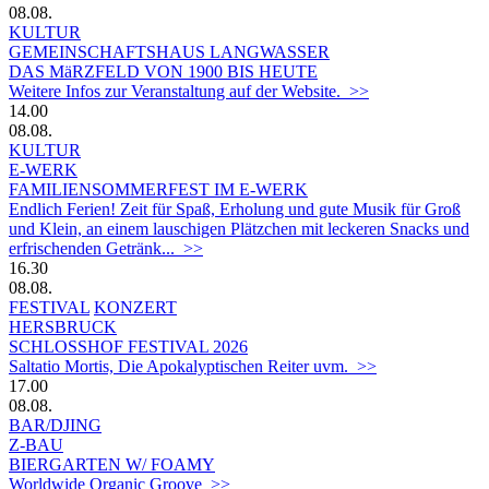
08.08.
KULTUR
GEMEINSCHAFTSHAUS LANGWASSER
DAS MäRZFELD VON 1900 BIS HEUTE
Weitere Infos zur Veranstaltung auf der Website. >>
14.00
08.08.
KULTUR
E-WERK
FAMILIENSOMMERFEST IM E-WERK
Endlich Ferien! Zeit für Spaß, Erholung und gute Musik für Groß
und Klein, an einem lauschigen Plätzchen mit leckeren Snacks und
erfrischenden Getränk... >>
16.30
08.08.
FESTIVAL
KONZERT
HERSBRUCK
SCHLOSSHOF FESTIVAL 2026
Saltatio Mortis, Die Apokalyptischen Reiter uvm. >>
17.00
08.08.
BAR/DJING
Z-BAU
BIERGARTEN W/ FOAMY
Worldwide Organic Groove >>