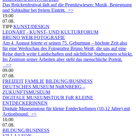
Das Brückenfestival lädt auf die Pegnitzwiesen: Musik, Begegnung
und Subkultur bei freiem Eintritt. >>
19.00
07.08.
TIPP
KUNST/DESIGN
LEONART - KUNST- UND KULTURFORUM
BRUNO WEIß FOTOGRAFIE
Am 4. August feierte er seinen 75. Geburtstag – höchste Zeit also
für eine Werkschau des Fotografen Bruno Weiß, die uns auf eine
Reise durch weite Landschaften und nächtliche Stadtszenen schickt.
Im Zentrum seiner Arbeiten aber steht das menschliche Porträt.
>>
09.00
07.08.
FREIZEIT
FAMILIE
BILDUNG/BUSINESS
DEUTSCHES MUSEUM NüRNBERG –
ZUKUNFTSMUSEUM
DIGITALE MUSEUMSTOUR FüR KLEINE
ENTDECKERINNEN
Digitale Museumstour für kleine EntdeckerInnen (10-12 Jahre) mit
Actionbound. >>
10.00
07.08.
BILDUNG/BUSINESS
VILLA LEON