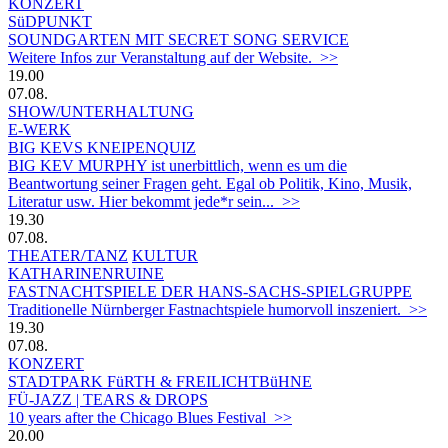
KONZERT
SüDPUNKT
SOUNDGARTEN MIT SECRET SONG SERVICE
Weitere Infos zur Veranstaltung auf der Website. >>
19.00
07.08.
SHOW/UNTERHALTUNG
E-WERK
BIG KEVS KNEIPENQUIZ
BIG KEV MURPHY ist unerbittlich, wenn es um die
Beantwortung seiner Fragen geht. Egal ob Politik, Kino, Musik,
Literatur usw. Hier bekommt jede*r sein... >>
19.30
07.08.
THEATER/TANZ
KULTUR
KATHARINENRUINE
FASTNACHTSPIELE DER HANS-SACHS-SPIELGRUPPE
Traditionelle Nürnberger Fastnachtspiele humorvoll inszeniert. >>
19.30
07.08.
KONZERT
STADTPARK FüRTH & FREILICHTBüHNE
FÜ-JAZZ | TEARS & DROPS
10 years after the Chicago Blues Festival >>
20.00