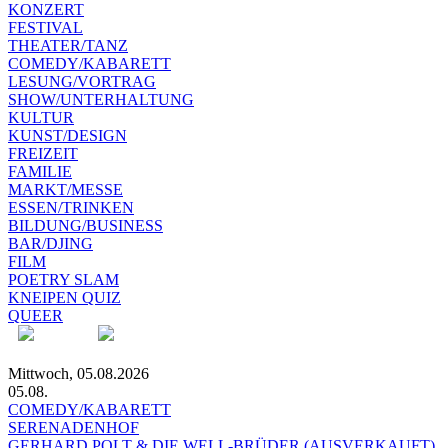
KONZERT
FESTIVAL
THEATER/TANZ
COMEDY/KABARETT
LESUNG/VORTRAG
SHOW/UNTERHALTUNG
KULTUR
KUNST/DESIGN
FREIZEIT
FAMILIE
MARKT/MESSE
ESSEN/TRINKEN
BILDUNG/BUSINESS
BAR/DJING
FILM
POETRY SLAM
KNEIPEN QUIZ
QUEER
Mittwoch, 05.08.2026
05.08.
COMEDY/KABARETT
SERENADENHOF
GERHARD POLT & DIE WELL-BRÜDER (AUSVERKAUFT)