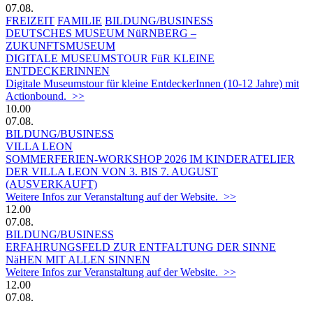
07.08.
FREIZEIT
FAMILIE
BILDUNG/BUSINESS
DEUTSCHES MUSEUM NüRNBERG –
ZUKUNFTSMUSEUM
DIGITALE MUSEUMSTOUR FüR KLEINE
ENTDECKERINNEN
Digitale Museumstour für kleine EntdeckerInnen (10-12 Jahre) mit
Actionbound. >>
10.00
07.08.
BILDUNG/BUSINESS
VILLA LEON
SOMMERFERIEN-WORKSHOP 2026 IM KINDERATELIER
DER VILLA LEON VON 3. BIS 7. AUGUST
(AUSVERKAUFT)
Weitere Infos zur Veranstaltung auf der Website. >>
12.00
07.08.
BILDUNG/BUSINESS
ERFAHRUNGSFELD ZUR ENTFALTUNG DER SINNE
NäHEN MIT ALLEN SINNEN
Weitere Infos zur Veranstaltung auf der Website. >>
12.00
07.08.