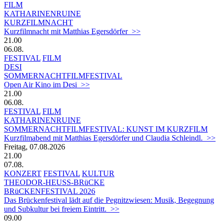
FILM
KATHARINENRUINE
KURZFILMNACHT
Kurzfilmnacht mit Matthias Egersdörfer >>
21.00
06.08.
FESTIVAL
FILM
DESI
SOMMERNACHTFILMFESTIVAL
Open Air Kino im Desi >>
21.00
06.08.
FESTIVAL
FILM
KATHARINENRUINE
SOMMERNACHTFILMFESTIVAL: KUNST IM KURZFILM
Kurzfilmabend mit Matthias Egersdörfer und Claudia Schleindl. >>
Freitag, 07.08.2026
21.00
07.08.
KONZERT
FESTIVAL
KULTUR
THEODOR-HEUSS-BRüCKE
BRüCKENFESTIVAL 2026
Das Brückenfestival lädt auf die Pegnitzwiesen: Musik, Begegnung
und Subkultur bei freiem Eintritt. >>
09.00