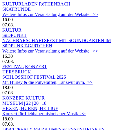
KULTURLADEN RöTHENBACH
SKATRUNDE
Weitere Infos zur Veranstaltung auf der Website. >>
16.00
07.08.
KULTUR
SüDPUNKT
NACHBARSCHAFTSFEST MIT SOUNDGARTEN IM
SüDPUNKT-GäRTCHEN
Weitere Infos zur Veranstaltung auf der Website. >>
16.30
07.08.
FESTIVAL
KONZERT
HERSBRUCK
SCHLOSSHOF FESTIVAL 2026
Mr. Hurley & die Pulveraffen, Tanzwut uvm. >>
18.00
07.08.
KONZERT
KULTUR
MUSEUM | 22 | 20 | 18 |
HEXEN, HUREN, HEILIGE
Konzert für Liebhaber historischer Musik >>
18.00
07.08.
DISCO/PARTY
MARKT/MESSE
ESSEN/TRINKEN