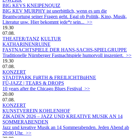
BIG KEVS KNEIPENQUIZ
BIG KEV MURPHY ist unerbittlich, wenn es um die
Beantwortung seiner Fragen geht. Egal ob Politik, Kino, Musik,
Literatur usw. Hier bekommt jede*r sein... >>
19.30
07.08.
THEATER/TANZ
KULTUR
KATHARINENRUINE
FASTNACHTSPIELE DER HANS-SACHS-SPIELGRUPPE
Traditionelle Nürnberger Fastnachtspiele humorvoll inszeniert. >>
19.30
07.08.
KONZERT
STADTPARK FüRTH & FREILICHTBüHNE
FÜ-JAZZ | TEARS & DROPS
10 years after the Chicago Blues Festival >>
20.00
07.08.
KONZERT
KUNSTVEREIN KOHLENHOF
ZIKADEN 2026 – JAZZ UND KREATIVE MUSIK AN 14
SOMMERABENDEN
Jazz und kreative Musik an 14 Sommerabenden. Jeden Abend ab
20:00 Uhr. >>