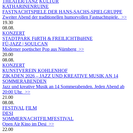
THEATER/TANZ
KULTUR
KATHARINENRUINE
FASTNACHTSPIELE DER HANS-SACHS-SPIELGRUPPE
Zweiter Abend der traditionellen humorvollen Fastnachtspiele. >>
19.30
08.08.
KONZERT
STADTPARK FüRTH & FREILICHTBüHNE
FÜ-JAZZ | SOULCAN
Moderner poetischer Pop aus Nürnberg >>
20.00
08.08.
KONZERT
KUNSTVEREIN KOHLENHOF
ZIKADEN 2026 – JAZZ UND KREATIVE MUSIK AN 14
SOMMERABENDEN
Jazz und kreative Musik an 14 Sommerabenden. Jeden Abend ab
20:00 Uhr. >>
21.00
08.08.
FESTIVAL
FILM
DESI
SOMMERNACHTFILMFESTIVAL
Open Air Kino im Desi >>
22.00