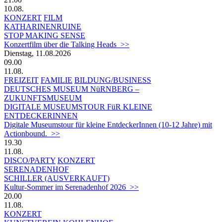
10.08.
KONZERT
FILM
KATHARINENRUINE
STOP MAKING SENSE
Konzertfilm über die Talking Heads >>
Dienstag, 11.08.2026
09.00
11.08.
FREIZEIT
FAMILIE
BILDUNG/BUSINESS
DEUTSCHES MUSEUM NüRNBERG –
ZUKUNFTSMUSEUM
DIGITALE MUSEUMSTOUR FüR KLEINE
ENTDECKERINNEN
Digitale Museumstour für kleine EntdeckerInnen (10-12 Jahre) mit
Actionbound. >>
19.30
11.08.
DISCO/PARTY
KONZERT
SERENADENHOF
SCHILLER (AUSVERKAUFT)
Kultur-Sommer im Serenadenhof 2026 >>
20.00
11.08.
KONZERT