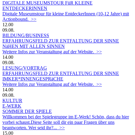
DIGITALE MUSEUMSTOUR FüR KLEINE
ENTDECKERINNEN
Digitale Museumstour für kleine EntdeckerInnen (10-12 Jahre) mit
Actionbound. >>
12.00
09.08.
BILDUNG/BUSINESS
ERFAHRUNGSFELD ZUR ENTFALTUNG DER SINNE
NäHEN MIT ALLEN SINNEN
Weitere Infos zur Veranstaltung auf der Website. >>
14.00
09.08.
LESUNG/VORTRAG
ERFAHRUNGSFELD ZUR ENTFALTUNG DER SINNE
IMKER*INNENGESPRäCHE
Weitere Infos zur Veranstaltung auf der Website. >>
14.00
09.08.
KULTUR
E-WERK
SOMMER DER SPIELE
Willkommen bei der Spielegruppe im E-Werk! Schön, dass du hier
vorbei schaust.Diese Seite soll dir ein paar Fragen über uns
beantworten. Wer seid ihr?... >>
15.00