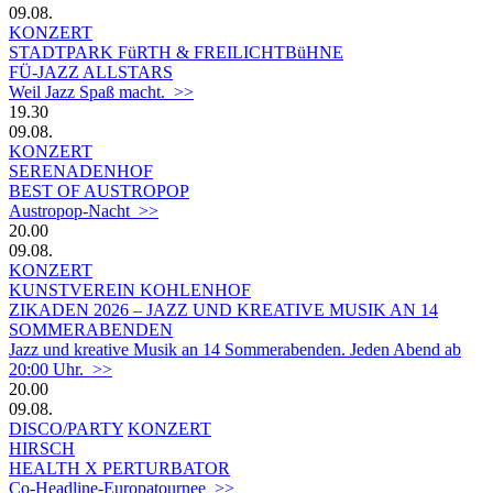
09.08.
KONZERT
STADTPARK FüRTH & FREILICHTBüHNE
FÜ-JAZZ ALLSTARS
Weil Jazz Spaß macht. >>
19.30
09.08.
KONZERT
SERENADENHOF
BEST OF AUSTROPOP
Austropop-Nacht >>
20.00
09.08.
KONZERT
KUNSTVEREIN KOHLENHOF
ZIKADEN 2026 – JAZZ UND KREATIVE MUSIK AN 14
SOMMERABENDEN
Jazz und kreative Musik an 14 Sommerabenden. Jeden Abend ab
20:00 Uhr. >>
20.00
09.08.
DISCO/PARTY
KONZERT
HIRSCH
HEALTH X PERTURBATOR
Co-Headline-Europatournee >>