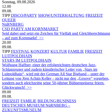
Sonntag, 09.08.2026
12.00
09.08.
TIPP
DISCO/PARTY
SHOW/UNTERHALTUNG
FREIZEIT
QUEER
NüRNBERG
CSD PARTY AM KORNMARKT
Seid dabei und setzt ein Zeichen für Vielfalt und Gleichberechtigung
– auf zum Kornmarkt! >>
20.00
09.08.
TIPP
FESTIVAL
KONZERT
KULTUR
FAMILIE
FREIZEIT
LUITPOLDHAIN
STARS IM LUITPOLDHAIN
Wolfgang Haffner, einer der erfolgreichsten deutschen Jazz-
Schlagzeuger und zudem künstlerischer Leiter von „Stars im
Luitpoldhain“, wird mit der German All Star Bigband – unter der
Leitung von Jörg Achim Keller – nicht nur den „Groove“ vorgeben,
sondern auch gleichzeitig seine 50-jährige Bühnenpräsenz feiern.
Glückwunsch! >>
09.00
09.08.
FREIZEIT
FAMILIE
BILDUNG/BUSINESS
DEUTSCHES MUSEUM NüRNBERG –
ZUKUNFTSMUSEUM