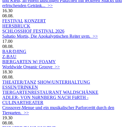
und Klein, an einem lauschigen Plätzchen mit leckeren Snacks und
erfrischenden Getränk... >>
16.30
08.08.
FESTIVAL
KONZERT
HERSBRUCK
SCHLOSSHOF FESTIVAL 2026
Saltatio Mortis, Die Apokalyptischen Reiter uvm. >>
17.00
08.08.
BAR/DJING
Z-BAU
BIERGARTEN W/ FOAMY
Worldwide Organic Groove >>
18.30
08.08.
THEATER/TANZ
SHOW/UNTERHALTUNG
ESSEN/TRINKEN
TIERGARTEN­RESTAURANT WALDSCHÄNKE
ADLER- VON NüRNBERG NACH FüRTH -
CULINARTHEATER
Crossover-Menue und ein musikalischer Parforceritt durch den
Tiergarten. >>
19.30
08.08.