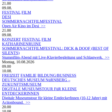
21.00
09.08.
FESTIVAL
FILM
DESI
SOMMERNACHTFILMFESTIVAL
Open Air Kino im Desi >>
21.00
09.08.
KONZERT
FESTIVAL
FILM
KATHARINENRUINE
SOMMERNACHTFILMFESTIVAL: DICK & DOOF (BEST OF
SILENTS)
Stummfilm-Abend mit Live-Klavierbegleitung und Schlagwerk. >>
Montag, 10.08.2026
09.00
10.08.
FREIZEIT
FAMILIE
BILDUNG/BUSINESS
DEUTSCHES MUSEUM NüRNBERG –
ZUKUNFTSMUSEUM
DIGITALE MUSEUMSTOUR FüR KLEINE
ENTDECKERINNEN
Digitale Museumstour für kleine EntdeckerInnen (10-12 Jahre) mit
Actionbound. >>
20.00
10.08.