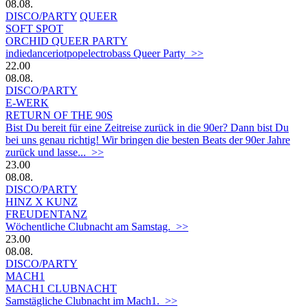
08.08.
DISCO/PARTY
QUEER
SOFT SPOT
ORCHID QUEER PARTY
indiedanceriotpopelectrobass Queer Party >>
22.00
08.08.
DISCO/PARTY
E-WERK
RETURN OF THE 90S
Bist Du bereit für eine Zeitreise zurück in die 90er? Dann bist Du
bei uns genau richtig! Wir bringen die besten Beats der 90er Jahre
zurück und lasse... >>
23.00
08.08.
DISCO/PARTY
HINZ X KUNZ
FREUDENTANZ
Wöchentliche Clubnacht am Samstag. >>
23.00
08.08.
DISCO/PARTY
MACH1
MACH1 CLUBNACHT
Samstägliche Clubnacht im Mach1. >>