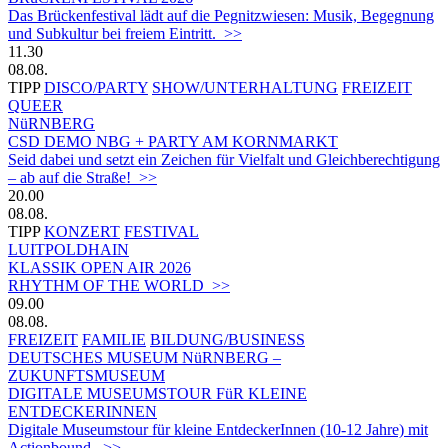
Das Brückenfestival lädt auf die Pegnitzwiesen: Musik, Begegnung
und Subkultur bei freiem Eintritt. >>
11.30
08.08.
TIPP
DISCO/PARTY
SHOW/UNTERHALTUNG
FREIZEIT
QUEER
NüRNBERG
CSD DEMO NBG + PARTY AM KORNMARKT
Seid dabei und setzt ein Zeichen für Vielfalt und Gleichberechtigung
– ab auf die Straße! >>
20.00
08.08.
TIPP
KONZERT
FESTIVAL
LUITPOLDHAIN
KLASSIK OPEN AIR 2026
RHYTHM OF THE WORLD >>
09.00
08.08.
FREIZEIT
FAMILIE
BILDUNG/BUSINESS
DEUTSCHES MUSEUM NüRNBERG –
ZUKUNFTSMUSEUM
DIGITALE MUSEUMSTOUR FüR KLEINE
ENTDECKERINNEN
Digitale Museumstour für kleine EntdeckerInnen (10-12 Jahre) mit
Actionbound. >>