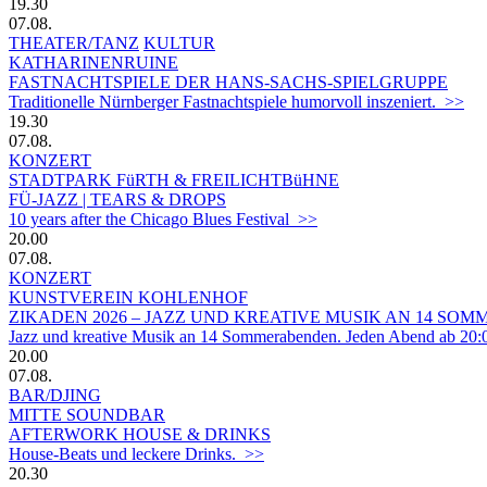
19.30
07.08.
THEATER/TANZ
KULTUR
KATHARINENRUINE
FASTNACHTSPIELE DER HANS-SACHS-SPIELGRUPPE
Traditionelle Nürnberger Fastnachtspiele humorvoll inszeniert. >>
19.30
07.08.
KONZERT
STADTPARK FüRTH & FREILICHTBüHNE
FÜ-JAZZ | TEARS & DROPS
10 years after the Chicago Blues Festival >>
20.00
07.08.
KONZERT
KUNSTVEREIN KOHLENHOF
ZIKADEN 2026 – JAZZ UND KREATIVE MUSIK AN 14 S
Jazz und kreative Musik an 14 Sommerabenden. Jeden Abend ab 20:
20.00
07.08.
BAR/DJING
MITTE SOUNDBAR
AFTERWORK HOUSE & DRINKS
House-Beats und leckere Drinks. >>
20.30