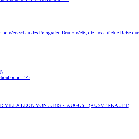
r eine Werkschau des Fotografen Bruno Weiß, die uns auf eine Reise du
EN
Actionbound. >>
 VILLA LEON VON 3. BIS 7. AUGUST (AUSVERKAUFT)