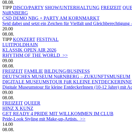
08.08.
TIPP
DISCO/PARTY
SHOW/UNTERHALTUNG
FREIZEIT
QU
NüRNBERG
CSD DEMO NBG + PARTY AM KORNMARKT
Seid dabei und setzt ein Zeichen für Vielfalt und Gleichberechtigung 
20.00
08.08.
TIPP
KONZERT
FESTIVAL
LUITPOLDHAIN
KLASSIK OPEN AIR 2026
RHYTHM OF THE WORLD >>
09.00
08.08.
FREIZEIT
FAMILIE
BILDUNG/BUSINESS
DEUTSCHES MUSEUM NüRNBERG – ZUKUNFTSMUSEUM
DIGITALE MUSEUMSTOUR FüR KLEINE ENTDECKERINN
Digitale Museumstour für kleine EntdeckerInnen (10-12 Jahre) mit 
09.00
08.08.
FREIZEIT
QUEER
HINZ X KUNZ
GET READY 4 PRIDE MIT WILLKOMMEN IM CLUB
Pride-Look Styling mit Make-up-Artists. >>
14.00
08.08.