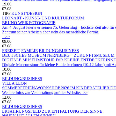
19.00
07.08.
TIPP
KUNST/DESIGN
LEONART - KUNST- UND KULTURFORUM
BRUNO WEIß FOTOGRAFIE
Am 4. August feierte er seinen 75. Geburtstag – höchste Zeit also fü
Zentrum seiner Arbeiten aber steht das menschliche Porträt.
>>
09.00
07.08.
FREIZEIT
FAMILIE
BILDUNG/BUSINESS
DEUTSCHES MUSEUM NüRNBERG – ZUKUNFTSMUSEUM
DIGITALE MUSEUMSTOUR FüR KLEINE ENTDECKERINN
Digitale Museumstour für kleine EntdeckerInnen (10-12 Jahre) mit 
10.00
07.08.
BILDUNG/BUSINESS
VILLA LEON
SOMMERFERIEN-WORKSHOP 2026 IM KINDERATELIER DER
Weitere Infos zur Veranstaltung auf der Website. >>
12.00
07.08.
BILDUNG/BUSINESS
ERFAHRUNGSFELD ZUR ENTFALTUNG DER SINNE
NäHEN MIT ALLEN SINNEN