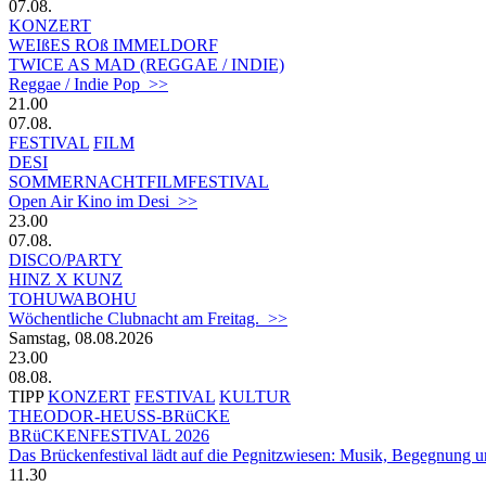
07.08.
KONZERT
WEIßES ROß IMMELDORF
TWICE AS MAD (REGGAE / INDIE)
Reggae / Indie Pop >>
21.00
07.08.
FESTIVAL
FILM
DESI
SOMMERNACHTFILMFESTIVAL
Open Air Kino im Desi >>
23.00
07.08.
DISCO/PARTY
HINZ X KUNZ
TOHUWABOHU
Wöchentliche Clubnacht am Freitag. >>
Samstag, 08.08.2026
23.00
08.08.
TIPP
KONZERT
FESTIVAL
KULTUR
THEODOR-HEUSS-BRüCKE
BRüCKENFESTIVAL 2026
Das Brückenfestival lädt auf die Pegnitzwiesen: Musik, Begegnung un
11.30