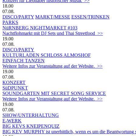
Konzert für Liebhaber historischer Musik >>
18.00
07.08.
DISCO/PARTY
MARKT/MESSE
ESSEN/TRINKEN
PARKS
NüRNBERG NIGHTMARKET #103
Nachtflohmarkt mit DJ Sets und Thai Streetfood >>
19.00
07.08.
DISCO/PARTY
KULTURLADEN SCHLOSS ALMOSHOF
EINFACH TANZEN
Weitere Infos zur Veranstaltung auf der Website. >>
19.00
07.08.
KONZERT
SüDPUNKT
SOUNDGARTEN MIT SECRET SONG SERVICE
Weitere Infos zur Veranstaltung auf der Website. >>
19.00
07.08.
SHOW/UNTERHALTUNG
E-WERK
BIG KEVS KNEIPENQUIZ
BIG KEV MURPHY ist unerbittlich, wenn es um die Beantwortung sein