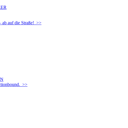
EER
– ab auf die Straße! >>
EN
Actionbound. >>